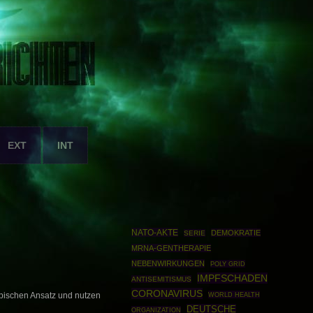
EXT
INT
NATO-AKTE
DEMOKRATIE
SERIE
MRNA-GENTHERAPIE
NEBENWIRKUNGEN
POLY GRID
IMPFSCHADEN
ANTISEMITISMUS
CORONAVIRUS
WORLD HEALTH
ypischen Ansatz und nutzen
DEUTSCHE
ORGANIZATION