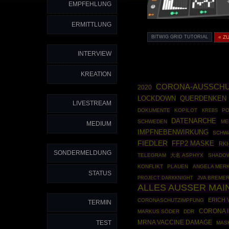
EMPFEHLUNG
ERMITTLUNG
BITWIG GRID TUTORIAL
« Z
INTERVIEW
KREATION
CORONA-AUSSCH
2020
LOCKDOWN
QUERDENKEN
LIVESTREAM
DOKUMENTE
KOPILOT
PO
KREBS
DATENARCHE
SCHWEDEN
ME
MEDIUM
IMPFNEBENWIRKUNG
SCHW
FIEDLER
FFP2 MASKE
RKI
SONDERMELDUNG
TELEGRAM
大名 ASPHYX
SHADO
KONFLIKT
PLAUEN
ANGELA MER
STATUS
PROJECT DARKKNIGHT
JVA BREME
ALLES AUSSER MA
ERICH 
CORONASCHUTZIMPFUNG
TERMIN
CORONA 
MARKUS SÖDER
DDR
TEST
MRNA VACCINE DAMAGE
MAS