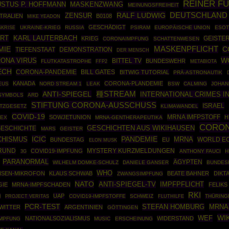
REINER F
USTUS P. HOFFMANN
MASKENZWANG
MEINUNGSFREIHEIT
RALF LUDWIG
DEUTSCHLAND
ZENSUR
TRALIEN
B0108
MIKE YEADON
GESCHÄDIGT
KRISE
UKRAINE-KRIEG
RUSSIA
PSIRAM
EUROPÄISCHE UNION
ESOT
ERT
KARL LAUTERBACH
KRIEG
GEISTE
CORONAIMPFUNG
SCHATTENWESEN
MASKENPFLICHT
MIE
C
DEMONSTRATION
TIEFENSTAAT
DER MENSCH
W
ONA VIRUS
BITTEL TV
BUNDESWEHR
FLUTKATASTROPHE
FFP2
METABIOTA
ECH
CORONA-PANDEMIE
BILL GATES
BITWIG TUTORIAL
PRÄ-ASTRONAUTIK
KANADA
CORONA-PLANDEMIE
EUS
NORD STREAM 1
LEAK
BSW
CALMING
JOHAN
種STREAM
ANTI-SPIEGEL
INTERNATIONAL CRIMES I
SYMBOLS
ARD
STIFTUNG CORONA-AUSSCHUSS
ISRAEL
UTZGESETZ
KLIMAWANDEL
COVID-19
MRNA IMFPSTOFF
SOWJETUNION
H
DEX
MRNA-GENTHERAPEUTIKA
CORO
GESCHICHTEN AUS WIKIHAUSEN
GESCHICHTE
MARS
GEISTER
ICIC
PANDEMIE
MRNA
CHISMUS
WORLD E
BUNDESTAG
EU
ELON MUSK
RUND
COVID19-IMPFUNG
MYSTERY KURZMELDUNGEN
ANTHONY FAUCI
H
3G
PARANORMAL
ÄGYPTEN
WILHELM DOMKE-SCHULZ
DANIELE GANSER
BUNDES
WHO
HSEN-MIKROFON
KLAUS SCHWAB
BEATE BAHNER
DIKT
ZWANGSIMPFUNG
NATO
ANTI-SPIEGEL-TV
IMPFPFLICHT
IE
MRNA-IMPFSCHADEN
FELIKS
RKI
UAP
I
COVID19-IMPFSTOFFE
SCHWEIZ
THÜRING
PROJECT VERITAS
FLUTHILFE
PCR-TEST
STEFAN HOMBURG
MRNA
WITTER
ARGENTINIEN
GÖTTINGEN
WI
WEF
NATIONALSOZIALISMUS
WIDERSTAND
IMPFUNG
MUSIC
ERSCHEINUNG