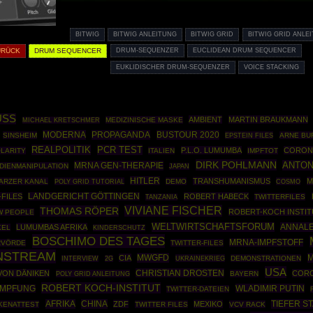
BITWIG
BITWIG ANLEITUNG
BITWIG GRID
BITWIG GRID ANLE
URÜCK
DRUM SEQUENCER
DRUM-SEQUENZER
EUCLIDEAN DRUM SEQUENCER
EUKLIDISCHER DRUM-SEQUENZER
VOICE STACKING
USS
AMBIENT
MARTIN BRAUKMANN
MEDIZINISCHE MASKE
MICHAEL KRETSCHMER
MODERNA
PROPAGANDA
BUSTOUR 2020
SINSHEIM
EPSTEIN FILES
ARNE BU
REALPOLITIK
PCR TEST
P.L.O. LUMUMBA
CORONA
LARITY
ITALIEN
IMPFTOT
DIRK POHLMANN
ANTON
MRNA GEN-THERAPIE
DIENMANIPULATION
JAPAN
HITLER
TRANSHUMANISMUS
M
ARZER KANAL
POLY GRID TUTORIAL
DEMO
COSMO
-FILES
LANDGERICHT GÖTTINGEN
ROBERT HABECK
TWITTERFILES
TANZANIA
VIVIANE FISCHER
THOMAS RÖPER
ROBERT-KOCH INSTIT
W PEOPLE
WELTWIRTSCHAFTSFORUM
ANNAL
LUMUMBAS AFRIKA
KEL
KINDERSCHUTZ
BOSCHIMO DES TAGES
MRNA-IMPFSTOFF
RVÖRDE
TWITTER-FILES
INSTREAM
MWGFD
M
CIA
UKRAINEKRIEG
DEMONSTRATIONEN
INTERVIEW
2G
USA
CHRISTIAN DROSTEN
VON DÄNIKEN
CORO
POLY GRID ANLEITUNG
BAYERN
ROBERT KOCH-INSTITUT
WLADIMIR PUTIN
IMPFUNG
TWITTER-DATEIEN
AFRIKA
CHINA
TIEFER S
ZDF
MEXIKO
KENATTEST
TWITTER FILES
VCV RACK