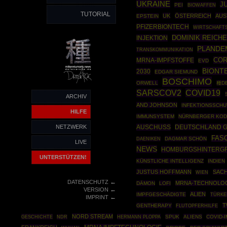
UKRAINE
J
PEI
BIOWAFFEN
TUTORIAL
UK
ÖSTERREICH
AUS
EPSTEIN
PFIZERBIONTECH
WIRTSCHAFTS
DOMINIK REICH
INJEKTION
PLANDE
TRANSKOMMUNIKATION
COR
MRNA-IMPFSTOFFE
EVD
BIONT
2030
EDGAR SIEMUND
BOSCHIMO
ORWELL
種D
COVID19
SARSCOV2
ARCHIV
AND JOHNSON
INFEKTIONSSCH
HILFE
IMMUNSYSTEM
NÜRNBERGER KO
NETZWERK
AUSCHUSS
DEUTSCHLAND 
FAS
DAGMAR SCHÖN
DAENIKEN
LIVE
NEWS
HOMBURGSHINTERG
UNTERSTÜTZEN!
KÜNSTLICHE INTELLIGENZ
INDIEN
JUSTUS HOFFMANN
SAC
WIEN
←
DATENSCHUTZ
MRNA-TECHNOLOG
DÄMON
LOFI
←
VERSION
ALIEN
IMPFGESCHÄDIGTE
TÜRKE
←
IMPRINT
T
GENTHERAPY
FLUTOPFERHILFE
NORD STREAM
GESCHICHTE
HERMANN PLOPPA
SPUK
ALIENS
COVID-
NDR