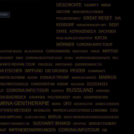
GESCHICHTE
GEIMPFT
MRNA
VACCINE
NEW WORLD ORDER
ITUNG
GREAT RESET
JVA
POLIZEIGEWALT
ROSDORF
DEEP
PARANORMALER ORT
STATE
ASTRAZENECA
SACHSEN
KATJA
PAUL-EHRLICH INSTITUT
WÖRMER
CORONA INFO TOUR
IMPFTOD
CORONAKRISE
BLACKROCK
SKEPTIKER
VIRUS
HUNTER BIDEN
RKHARDT
NWO
CORONA BUSTOUR 2020
VERFASSUNGSSCHUTZ
RKI-
KLIMA
 INFO REVIVAL TOUR
PROZESS
IMPFZWANG
QUERDENKEN 711
IA FISCHER
PFIZER
IMPFUNG
DIE GRÜNEN
COMIRNATY
MARKUS
DONALD TRUMP
ARTIN SCHWAB
ANTIFA
MARKUS HAINTZ
3121534312
RKI-PROTOKOLLE
CHRISTENTUM
NSDAP
RELIGION
RUSSLAND
CORONA INFO TOUR
UT
ASPHYX
UKRAINE-
ENA BAERBOCK
GRAPHEN
POLTERGEIST
GRAPHENOXID
PERU
MRNA-GENTHERAPIE
UFO
MORD
GEOPOLITIK
JAMES O'KEEFE
YTHEN METZGER
CDU
IM DIALOG
PATRICK LOCH OTIENO LUMUMBA
BERLIN
NA-IMPFUNG
NATO UNTERSUCHUNGSAUSSCHUSS
DJATLOW PASS
SUCHARIT BHAKDI
SERGEY FILBERT
ROBERT KENNEDY JR.
CRYPTIC
CORONA INFOTOUR
IMPFNEBENWIRKUNGEN
TAAT
FBI