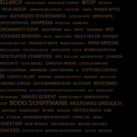
UELLMICH
種TOP
MRNA GENE THERAPY
JEFFREY
NIEDERLANDE
HIGH NOON
ROGER BITTEL
ÜBERSTERBLICHKEIT
YOUTUBE
VIREN
ALEXANDER VON BISMARCK
MRNA GEN-
ERIC
DYATLOW PASS
WIKIPEDIA
RERSCHEINUNG
MÜNCHEN
HOMBURG
ORONAINFO TOUR
AFD
JENS SPAHN
GEIST
TANSANIA
NGO
OLFGANG WODARG
ADOLF HITLER
AGENDA
NASA
NEW YORK
MRNA IMPFUNG
FRIEDRICH MERZ
NORD STREAM 2
DELPHISCHER ORT
BITWIG ANLEITUNG
NES CLASEN
HITLERS FLUCHT
IMPFSTOFFE
PUTIN
NVESTIGATIVE COMMITTEE
SPD
JOHNSON
ICIC.LAW
MULDENTALER
NATO AKTE
CHRISTOF MISERÉ
ALICE WEIDEL
COVID-19-IMPFUNG
STIFTUNG CORONA-
EIKO SCHÖNING
WIKIMEDIA
GENTHERAPIE
KI
NA
COUNTY BLUFF
HORROR
RAINER MAUSFELD
SPANIEN
ERICH VON
BOSCHIMO-
CONOMIC FORUM
SACHSENMIKROFON
BUSTOUR
EIKO SCHOENING
AHRWEILER
AUF DEN SPUREN DER ALLMÄCHTIGEN
DIVI
SAMUEL ECKERT
MANIPULATION
REGIERUNG
ARNE SCHMITT
BODO SCHIFFMANN
WOLFGANG GREULICH
ATUR
DRITTES REICH
GELEUGNET
BITWIG
OSM
DRESDEN
MOSKAU
AFRIKANISCHER KONTINENT
EVENT 201
EN
X7Q5A96
MRNA-
-INJEKTION
OLAF SCHOLZ
TWITTER AKTEN
MICHAEL BALLWEG
KIHAUSEN
MODRNA-GENTHERAPIE
GLITCH
GENOZID
DYATLOV PASS