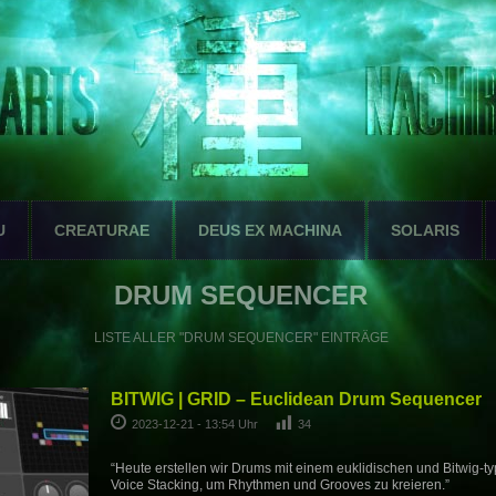
U
CREATURAE
DEUS EX MACHINA
SOLARIS
DRUM SEQUENCER
LISTE ALLER "DRUM SEQUENCER" EINTRÄGE
BITWIG | GRID – Euclidean Drum Sequencer
2023-12-21 - 13:54 Uhr
34
“Heute erstellen wir Drums mit einem euklidischen und Bitwig-t
Voice Stacking, um Rhythmen und Grooves zu kreieren.”