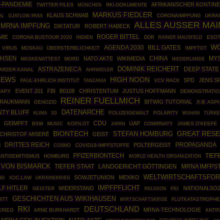
-PANDEMIE
AFRIKANISCHER KONTIN
TWITTER FILES
MÜNCHEN
RKI-DOKUMENTE
MARKUS FIEDLER
KLAUS SCHWAB
AL
CORONAIMPFUNG
UKRAI
DJATLOW PASS
ALLES AUSSER MA
MRNA IMPFUNG
DIKTATUR
ROBERT HABECK
ROGER BITTEL
MIE
CORONA BUSTOUR 2020
INDIEN
DDR
RAINER MAUSFELD
ESOT
W
AGENDA 2030
BILL GATES
VIRUS
MOSKAU
ÜBERSTERBLICHKEIT
IMPFTOT
HSEN
CHINA
NATO AKTE
WIKIMEDIA
MY
MASKENATTEST
MORD
NIEDERLANDE
DOMINIK REICHERT
ASTRAZENECA
DEEP STATE
ARZER KANAL
AHRWEILER
NEWS
HIGH NOON
SPD
JENS S
PAUL-EHRLICH INSTITUT
VCV RACK
TANZANIA
EVENT 201
FBI
B0108
CHRISTENTUM
JUSTUS HOFFMANN
RAPY
DEMONSTRATIO
REINER FUELLMICH
BRAUKMANN
BITWIG TUTORIAL
GENOZID
大名 ASP
DATENARCHE
TY BLUFF
POLIZEIGEWALT
POLARITY
TÜRKE
KLIMA
2G
WUHAN
CDU
GEIMPFT
UAP
BSW
MUSIC
KOPILOT
COMIRNATY
JAMES O'KEEFE
JAPAN
BIONTECH
GREAT RES
STEFAN HOMBURG
CHRISTOF MISERÉ
GEIST
DRITTES REICH
PROPAGANDA
POLTERGEIST
M
COSMO
COVID19-IMPFSTOFFE
PFIZERBIONTECH
TIEF
ANTISEMITISMUS
HOMBURG
WORLD HEALTH ORGANIZATION
 VON BISMARCK
TIEFER STAAT
MRNA IMFPS
LANDGERICHT GÖTTINGEN
WELTWIRTSCHAFTSFO
SOWJETUNION
MEXIKO
NG
ICIC.LAW
UKRAINEKRIEG
IMPFPFLICHT
F HITLER
WIDERSTAND
NATIONALSOZ
GEISTER
PEI
RELIGION
GESCHICHTEN AUS WIKIHAUSEN
ITT
WIRTSCHAFTSKRISE
FLUTKATASTROPH
RKI
DEUTSCHLAND
MRNA-TECHNOLOGIE
KRIEG
ARNE BURKHARDT
ANTIF