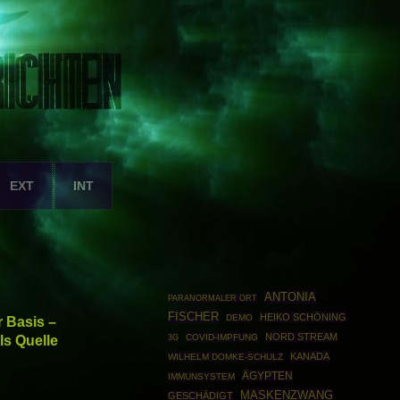
EXT
INT
ANTONIA
PARANORMALER ORT
FISCHER
HEIKO SCHÖNING
DEMO
 Basis –
NORD STREAM
ls Quelle
COVID-IMPFUNG
3G
KANADA
WILHELM DOMKE-SCHULZ
ÄGYPTEN
IMMUNSYSTEM
MASKENZWANG
GESCHÄDIGT