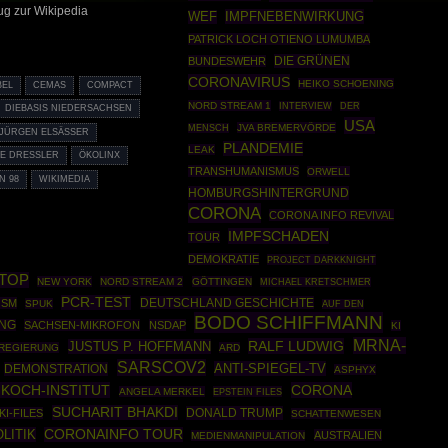
ug zur Wikipedia
IMPFNEBENWIRKUNG
WEF
PATRICK LOCH OTIENO LUMUMBA
DIE GRÜNEN
BUNDESWEHR
CORONAVIRUS
HEIKO SCHOENING
BEL
CEMAS
COMPACT
NORD STREAM 1
INTERVIEW
DER
DIEBASIS NIEDERSACHSEN
USA
JVA BREMERVÖRDE
MENSCH
JÜRGEN ELSÄSSER
PLANDEMIE
LEAK
E DRESSLER
ÖKOLINX
TRANSHUMANISMUS
ORWELL
N 98
WIKIMEDIA
HOMBURGSHINTERGRUND
CORONA
CORONA INFO REVIVAL
IMPFSCHADEN
TOUR
DEMOKRATIE
PROJECT DARKKNIGHT
TOP
NEW YORK
NORD STREAM 2
GÖTTINGEN
MICHAEL KRETSCHMER
PCR-TEST
DEUTSCHLAND GESCHICHTE
SM
SPUK
AUF DEN
BODO SCHIFFMANN
UNG
SACHSEN-MIKROFON
NSDAP
KI
MRNA-
RALF LUDWIG
JUSTUS P. HOFFMANN
REGIERUNG
ARD
SARSCOV2
ANTI-SPIEGEL-TV
DEMONSTRATION
ASPHYX
KOCH-INSTITUT
CORONA
ANGELA MERKEL
EPSTEIN FILES
SUCHARIT BHAKDI
DONALD TRUMP
KI-FILES
SCHATTENWESEN
LITIK
CORONAINFO TOUR
AUSTRALIEN
MEDIENMANIPULATION