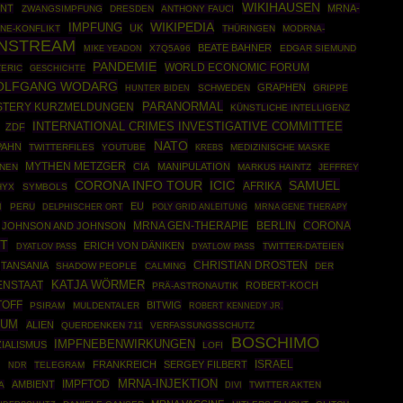
WIKIHAUSEN
ENT
MRNA-
ZWANGSIMPFUNG
DRESDEN
ANTHONY FAUCI
WIKIPEDIA
IMPFUNG
UK
NE-KONFLIKT
THÜRINGEN
MODRNA-
INSTREAM
BEATE BAHNER
X7Q5A96
EDGAR SIEMUND
MIKE YEADON
PANDEMIE
WORLD ECONOMIC FORUM
ERIC
GESCHICHTE
OLFGANG WODARG
GRAPHEN
SCHWEDEN
GRIPPE
HUNTER BIDEN
PARANORMAL
STERY KURZMELDUNGEN
KÜNSTLICHE INTELLIGENZ
INTERNATIONAL CRIMES INVESTIGATIVE COMMITTEE
ZDF
NATO
PAHN
TWITTERFILES
YOUTUBE
MEDIZINISCHE MASKE
KREBS
MYTHEN METZGER
CIA
MANIPULATION
NEN
MARKUS HAINTZ
JEFFREY
CORONA INFO TOUR
ICIC
SAMUEL
AFRIKA
HYX
SYMBOLS
EU
I
PERU
POLY GRID ANLEITUNG
MRNA GENE THERAPY
DELPHISCHER ORT
MRNA GEN-THERAPIE
BERLIN
CORONA
JOHNSON AND JOHNSON
ET
ERICH VON DÄNIKEN
TWITTER-DATEIEN
DYATLOV PASS
DYATLOW PASS
CHRISTIAN DROSTEN
TANSANIA
SHADOW PEOPLE
CALMING
DER
KATJA WÖRMER
ENSTAAT
ROBERT-KOCH
PRÄ-ASTRONAUTIK
TOFF
BITWIG
PSIRAM
MULDENTALER
ROBERT KENNEDY JR.
RUM
ALIEN
QUERDENKEN 711
VERFASSUNGSSCHUTZ
BOSCHIMO
IMPFNEBENWIRKUNGEN
IALISMUS
LOFI
ISRAEL
FRANKREICH
SERGEY FILBERT
E
TELEGRAM
NDR
MRNA-INJEKTION
IMPFTOD
AMBIENT
A
TWITTER AKTEN
DIVI