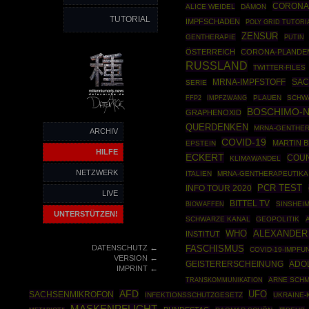
CORONA
ALICE WEIDEL
DÄMON
TUTORIAL
IMPFSCHADEN
POLY GRID TUTORI
ZENSUR
GENTHERAPIE
PUTIN
ÖSTERREICH
CORONA-PLANDE
RUSSLAND
TWITTER-FILES
SAC
MRNA-IMPFSTOFF
SERIE
FFP2
IMPFZWANG
PLAUEN
SCHW
BOSCHIMO-
GRAPHENOXID
QUERDENKEN
MRNA-GENTHE
ARCHIV
COVID-19
MARTIN 
EPSTEIN
HILFE
ECKERT
COUN
KLIMAWANDEL
NETZWERK
ITALIEN
MRNA-GENTHERAPEUTIKA
PCR TEST
INFO TOUR 2020
LIVE
BITTEL TV
BIOWAFFEN
SINSHEI
UNTERSTÜTZEN!
SCHWARZE KANAL
GEOPOLITIK
WHO
ALEXANDER
INSTITUT
←
DATENSCHUTZ
FASCHISMUS
COVID-19-IMPFU
←
VERSION
ADOL
GEISTERERSCHEINUNG
←
IMPRINT
ARNE SCHM
TRANSKOMMUNIKATION
AFD
UFO
SACHSENMIKROFON
INFEKTIONSSCHUTZGESETZ
UKRAINE-