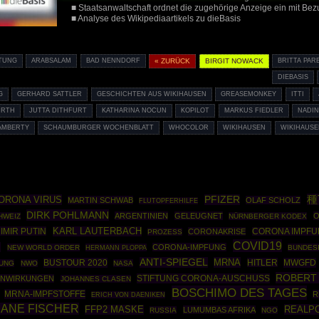
■ Staatsanwaltschaft ordnet die zugehörige Anzeige ein mit Bez
■ Analyse des Wikipediaartikels zu dieBasis
FTUNG
ARABSALAM
BAD NENNDORF
« ZURÜCK
BIRGIT NOWACK
BRITTA PAR
DIEBASIS
G
GERHARD SATTLER
GESCHICHTEN AUS WIKIHAUSEN
GREASEMONKEY
ITTI
URTH
JUTTA DITHFURT
KATHARINA NOCUN
KOPILOT
MARKUS FIEDLER
NADIN
LAMBERTY
SCHAUMBURGER WOCHENBLATT
WHOCOLOR
WIKIHAUSEN
WIKIHAUSE
種
ORONA VIRUS
PFIZER
MARTIN SCHWAB
OLAF SCHOLZ
FLUTOPFERHILFE
DIRK POHLMANN
ARGENTINIEN
GELEUGNET
O
HWEIZ
NÜRNBERGER KODEX
IMIR PUTIN
KARL LAUTERBACH
CORONAKRISE
CORONA IMPF
PROZESS
COVID19
R
CORONA-IMPFUNG
NEW WORLD ORDER
HERMANN PLOPPA
BUNDES
ANTI-SPIEGEL
MRNA
BUSTOUR 2020
HITLER
MWGFD
NUNG
NWO
NASA
ROBERT 
STIFTUNG CORONA-AUSCHUSS
ENWIRKUNGEN
JOHANNES CLASEN
BOSCHIMO DES TAGES
MRNA-IMPFSTOFFE
R
ERICH VON DAENIKEN
IANE FISCHER
REALPO
FFP2 MASKE
LUMUMBAS AFRIKA
RUSSIA
NGO