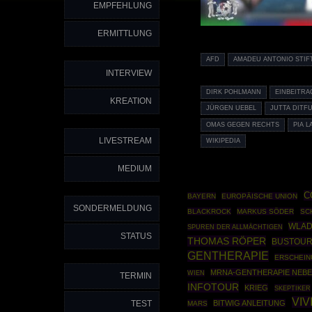
EMPFEHLUNG
ERMITTLUNG
AFD
AMADEU ANTONIO STI
INTERVIEW
DIRK POHLMANN
EINBEITRA
KREATION
JÜRGEN UEBEL
JUTTA DITF
OMAS GEGEN RECHTS
PIA 
LIVESTREAM
WIKIPEDIA
MEDIUM
C
BAYERN
EUROPÄISCHE UNION
SONDERMELDUNG
BLACKROCK
MARKUS SÖDER
SC
WLAD
SPUREN DER ALLMÄCHTIGEN
STATUS
THOMAS RÖPER
BUSTOU
GENTHERAPIE
ERSCHEI
MRNA-GENTHERAPIE NEB
WIEN
TERMIN
INFOTOUR
KRIEG
SKEPTIKER
VIV
TEST
BITWIG ANLEITUNG
MARS