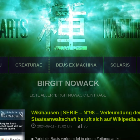
U
CREATURAE
DEUS EX MACHINA
SOLARIS
BIRGIT NOWACK
LISTE ALLER "BIRGIT NOWACK" EINTRÄGE
Wikihausen | SERIE – N°98 – Verleumdung der
Staatsanwaltschaft beruft sich auf Wikipedia a
2024-09-11 - 13:02 Uhr
75
■ Partei dieBasis verleumdet in einem Zeitungsartikel