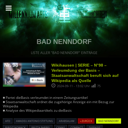
BAD NENNDORF
LISTE ALLER "BAD NENNDORF" EINTRÄGE
Wikihausen | SERIE – N°98 –
Verleumdung der Basis –
Staatsanwaltschaft beruft sich auf
Wikipedia als Quelle
2024-09-11 - 13:02 Uhr
75
■ Partei dieBasis verleumdet in einem Zeitungsartikel
■ Staatsanwaltschaft ordnet die zugehörige Anzeige ein mit Bezug zur
Wikipedia
■ Analyse des Wikipediaartikels zu dieBasis
AFD
AMADEU ANTONIO STIFTUNG
ARABSALAM
« ZURÜCK
BAD NENNDORF
BIRGIT NOWACK
BRITTA PARBEL
CEMAS
COMPACT
DIEBASIS