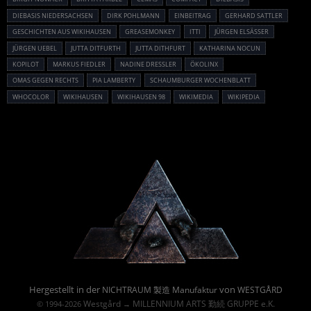
DIEBASIS NIEDERSACHSEN
DIRK POHLMANN
EINBEITRAG
GERHARD SATTLER
GESCHICHTEN AUS WIKIHAUSEN
GREASEMONKEY
ITTI
JÜRGEN ELSÄSSER
JÜRGEN UEBEL
JUTTA DITFURTH
JUTTA DITHFURT
KATHARINA NOCUN
KOPILOT
MARKUS FIEDLER
NADINE DRESSLER
ÖKOLINX
OMAS GEGEN RECHTS
PIA LAMBERTY
SCHAUMBURGER WOCHENBLATT
WHOCOLOR
WIKIHAUSEN
WIKIHAUSEN 98
WIKIMEDIA
WIKIPEDIA
Powered By :
Hergestellt in der
von
NICHTRAUM 製造 Manufaktur
WESTGÅRD
Westgård
MILLENNIUM ARTS 勤続 GRUPPE e.K.
© 1994-2026
→