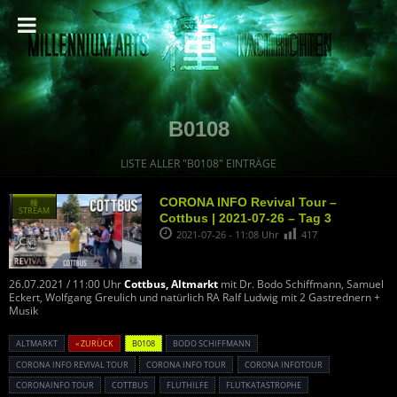
B0108
LISTE ALLER "B0108" EINTRÄGE
CORONA INFO Revival Tour –
種
STREAM
Cottbus | 2021-07-26 – Tag 3
2021-07-26 - 11:08 Uhr
417
26.07.2021 / 11:00 Uhr
Cottbus, Altmarkt
mit Dr. Bodo Schiffmann, Samuel
Eckert, Wolfgang Greulich und natürlich RA Ralf Ludwig mit 2 Gastrednern +
Musik
ALTMARKT
« ZURÜCK
B0108
BODO SCHIFFMANN
CORONA INFO REVIVAL TOUR
CORONA INFO TOUR
CORONA INFOTOUR
CORONAINFO TOUR
COTTBUS
FLUTHILFE
FLUTKATASTROPHE