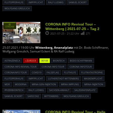
FLUTOPFERHILFE
IMPFPFLICHT
RALF LUDWIG
SAMUEL ECKERT
WOLFGANG GREULICH
CORONA INFO Revival Tour –
種
STREAM
Wittenberg | 2021-07-25 – Tag 2
2021-07-25 - 21:22 Uhr
271
25.07.2021 / 19:00 Uhr
Wittenberg, Arsenalplatz
mit Dr. Bodo Schiffmann,
Wolfgang Greulich, Samuel Eckert & RA Ralf Ludwig
ASTRAZENECA
« ZURÜCK
B0108
BIONTECH
BODO SCHIFFMANN
CORONA INFO REVIVAL TOUR
CORONA INFO TOUR
CORONA INFOTOUR
CORONAINFO TOUR
COVID19
FALSEFLAG
FLUTHILFE
FLUTKATASTROPHE
FLUTOPFERHILFE
IMPFPFLICHT
LUTHERSTADT WITTENBERG
MASKENPFLICHT
MDR
MODERNA
MRNA GEN-INJEKTION
MRNA IMPFUNG
MRNA-INJEKTION
PFIZERBIONTECH
RALF LUDWIG
SACHSEN-ANHALT
SALZGRAFENPLATZ
SAMUEL ECKERT
SARSCOV2
WITTENBERG
WOLFGANG GREULICH
CORONA INFO Revival Tour – Halle