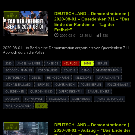
DEUTSCHLAND – Demonstrationen |
種
STREAM
2020-08-01 – Querdenken 711 – “Das
Ende der Pandemie – Tag der
Freiheit”
2020-08-01 - 23:59 Uhr
530
2020-08-01 – in Berlin eine Demonstration organisiert von Querdenken 711 –
Abbruch durch die Polizei
2020
ANGELIKA BARBE
ANZEIGE
« ZURÜCK
B0108
BERLIN
BODO SCHIFFMANN
CORONAVIRUS
COVID19
DEMO
DEMONSTRATION
DEUTSCHLAND
GEISEL
HEIKO SCHRANG
KILEZ MORE
MARKUS HAINTZ
MICHAEL BALLWEG
NUOVISO
OLIVER JANICH
POLIZEI BERLIN
POLIZEIGEWALT
QUERDENKEN
QUERDENKEN 30
QUERDENKEN711
SAMUEL ECKERT
SARSCOV2
SCHWRZVYCE
SIEGESSÄULE
SILBERJUNGE
THORSTEN SCHULTE
WIR SIND DAS VOLK
種TOP
DEUTSCHLAND – Demonstrationen |
種
STREAM
2020-08-01 – Aufzug – “Das Ende der