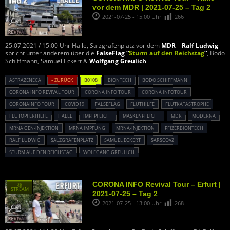
vor dem MDR | 2021-07-25 – Tag 2
2021-07-25 - 15:00 Uhr
266
25.07.2021 / 15:00 Uhr Halle, Salzgrafenplatz vor dem
MDR
–
Ralf Ludwig
spricht unter anderem über die
FalseFlag “
Sturm auf den Reichstag
“
, Bodo
Schiffmann, Samuel Eckert &
Wolfgang Greulich
ASTRAZENECA
« ZURÜCK
B0108
BIONTECH
BODO SCHIFFMANN
CORONA INFO REVIVAL TOUR
CORONA INFO TOUR
CORONA INFOTOUR
CORONAINFO TOUR
COVID19
FALSEFLAG
FLUTHILFE
FLUTKATASTROPHE
FLUTOPFERHILFE
HALLE
IMPFPFLICHT
MASKENPFLICHT
MDR
MODERNA
MRNA GEN-INJEKTION
MRNA IMPFUNG
MRNA-INJEKTION
PFIZERBIONTECH
RALF LUDWIG
SALZGRAFENPLATZ
SAMUEL ECKERT
SARSCOV2
STURM AUF DEN REICHSTAG
WOLFGANG GREULICH
CORONA INFO Revival Tour – Erfurt |
種
STREAM
2021-07-25 – Tag 2
2021-07-25 - 13:00 Uhr
268