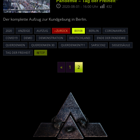
Pandemie – Tag der Freiheit”
2020-08-01 - 16:00 Uhr
432
Der komplette Aufzug zur Kundgebung in Berlin.
2020
ANZEIGE
AUFZUG
« ZURÜCK
B0108
BERLIN
CORONAVIRUS
COVID19
DEMO
DEMONSTRATION
DEUTSCHLAND
ENDE DER PANDEMIE
QUERDENKEN
QUERDENKEN 30
QUERDENKEN711
SARSCOV2
SIEGESSÄULE
TAG DER FREIHEIT
種TOP
«
1
2
Powered By :