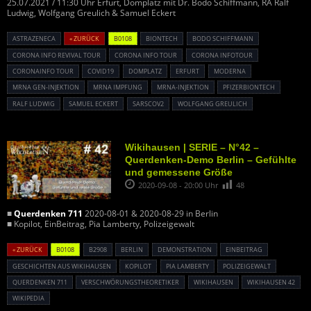
25.07.2021 / 11:30 Uhr Erfurt, Domplatz mit Dr. Bodo Schiffmann, RA Ralf
Ludwig, Wolfgang Greulich & Samuel Eckert
ASTRAZENECA
« ZURÜCK
B0108
BIONTECH
BODO SCHIFFMANN
CORONA INFO REVIVAL TOUR
CORONA INFO TOUR
CORONA INFOTOUR
CORONAINFO TOUR
COVID19
DOMPLATZ
ERFURT
MODERNA
MRNA GEN-INJEKTION
MRNA IMPFUNG
MRNA-INJEKTION
PFIZERBIONTECH
RALF LUDWIG
SAMUEL ECKERT
SARSCOV2
WOLFGANG GREULICH
Wikihausen | SERIE – N°42 –
Querdenken-Demo Berlin – Gefühlte
und gemessene Größe
2020-09-08 - 20:00 Uhr
48
■
Querdenken 711
2020-08-01 & 2020-08-29 in Berlin
■ Kopilot, EinBeitrag, Pia Lamberty, Polizeigewalt
« ZURÜCK
B0108
B2908
BERLIN
DEMONSTRATION
EINBEITRAG
GESCHICHTEN AUS WIKIHAUSEN
KOPILOT
PIA LAMBERTY
POLIZEIGEWALT
QUERDENKEN 711
VERSCHWÖRUNGSTHEORETIKER
WIKIHAUSEN
WIKIHAUSEN 42
WIKIPEDIA