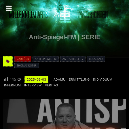
Anti-Spiegel-FM | SERIE
« ZURÜCK
ANTI-SPIEGEL-FM
ANTI-SPIEGEL-TV
RUSSLAND
THOMAS RÖPER
145
2025-06-03
ADAMU
ERMITTLUNG
INDIVIDUUM
INFERNUM
INTERVIEW
VERITAS