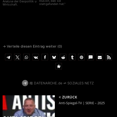
Illusion, daß sie
Analyse der Geopolitik und
stattgefunden hat."
Wirtschaft.
→ Verteile diesen Eintrag weiter (
0
)
種 DATENARCHE.de ⇌ SOZIALES NETZ
ZURÜCK
Anti-Spiegel-TV | SERIE – 2025