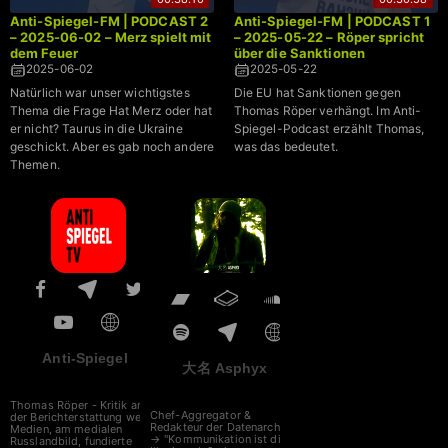
Anti-Spiegel-FM | PODCAST 2
Anti-Spiegel-FM | PODCAST 1
– 2025-06-02 – Merz spielt mit
– 2025-05-22 – Röper spricht
dem Feuer
über die Sanktionen
2025-06-02
2025-05-22
Natürlich war unser wichtigstes
Die EU hat Sanktionen gegen
Thema die Frage Hat Merz oder hat
Thomas Röper verhängt. Im Anti-
er nicht? Taurus in die Ukraine
Spiegel-Podcast erzählt Thomas,
geschickt. Aber es gab noch andere
was das bedeutet.
Themen.
Anti-Spiegel
大名 Asphyx
Thomas Röper - Kritik an
Chef-Aggregator &
der Berichterstattung westl.
Redakteur der Datenarche
Medien, am medialen
→ "Kommunikation ist die
Russlandbild, fundierte