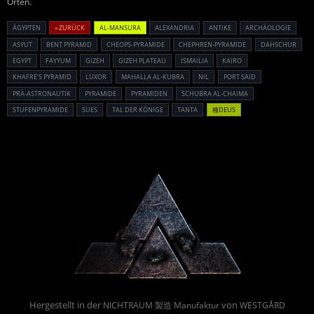
Orten.
ÄGYPTEN
« ZURÜCK
AL-MANSURA
ALEXANDRIA
ANTIKE
ARCHÄOLOGIE
ASYUT
BENT PYRAMID
CHEOPS-PYRAMIDE
CHEPHREN-PYRAMIDE
DAHSCHUR
EGYPT
FAYYUM
GIZEH
GIZEH PLATEAU
ISMAILIA
KAIRO
KHAFRE’S PYRAMID
LUXOR
MAHALLA AL-KUBRA
NIL
PORT SAID
PRÄ-ASTRONAUTIK
PYRAMIDE
PYRAMIDEN
SCHUBRA AL-CHAIMA
STUFENPYRAMIDE
SUES
TAL DER KÖNIGE
TANTA
種DEUS
Powered By :
Hergestellt in der
von
NICHTRAUM 製造 Manufaktur
WESTGÅRD