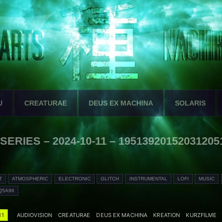
U
CREATURAE
DEUS EX MACHINA
SOLARIS
 SERIES – 2024-10-11 – 19513920152031205
T
ATMOSPHERIC
ELECTRONIC
GLITCH
INSTRUMENTAL
LOFI
MUSIC
Q5A96
11
AUDIOVISION
CREATURAE
DEUS EX MACHINA
KREATION
KURZFILME