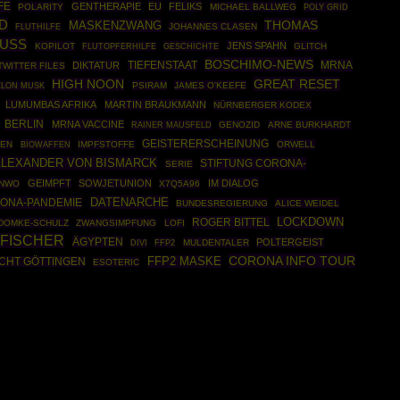
FE
GENTHERAPIE
EU
FELIKS
POLARITY
MICHAEL BALLWEG
POLY GRID
D
THOMAS
MASKENZWANG
JOHANNES CLASEN
FLUTHILFE
USS
JENS SPAHN
KOPILOT
GESCHICHTE
GLITCH
FLUTOPFERHILFE
BOSCHIMO-NEWS
MRNA
DIKTATUR
TIEFENSTAAT
TWITTER FILES
GREAT RESET
HIGH NOON
PSIRAM
JAMES O'KEEFE
ELON MUSK
LUMUMBAS AFRIKA
MARTIN BRAUKMANN
NÜRNBERGER KODEX
BERLIN
MRNA VACCINE
RAINER MAUSFELD
GENOZID
ARNE BURKHARDT
GEISTERERSCHEINUNG
NEN
BIOWAFFEN
IMPFSTOFFE
ORWELL
ALEXANDER VON BISMARCK
STIFTUNG CORONA-
SERIE
GEIMPFT
SOWJETUNION
IM DIALOG
NWO
X7Q5A96
DATENARCHE
ONA-PANDEMIE
BUNDESREGIERUNG
ALICE WEIDEL
ROGER BITTEL
LOCKDOWN
DOMKE-SCHULZ
ZWANGSIMPFUNG
LOFI
 FISCHER
ÄGYPTEN
POLTERGEIST
FFP2
MULDENTALER
DIVI
CORONA INFO TOUR
FFP2 MASKE
CHT GÖTTINGEN
ESOTERIC