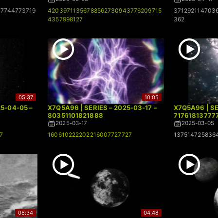
17744773719
42039711356788562730943776209715
371292114703
4357998127
362
05:37
10:05
25-04-05 –
X7Q5A96 | SERIES – 2025-03-17 –
X7Q5A96 | SE
80351101821888
71761813777
2025-03-17
2025-03-05
7
160610222202216007727727
137514725836
08:34
04:48