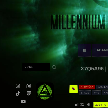
種
ADAM
X7Q5A96 |
« ZURÜCK
AMBIEN
SPACE
VHS
X7
32
2024-10-