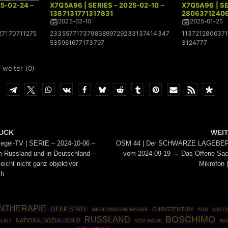
25-02-24 –
X7Q5A96 | SERIES – 2025-02-10 –
X7Q5A96 | SE
1387131771317831
2806371240
2025-02-10
2025-01-25
27170711275
23355771737983899729233137414347
113721280637
535961677173797
3124777
 weiter (
0
)
ÜCK
WEI
iegel-TV | SERIE – 2024-10-06 –
OSM 44 | Der SCHWARZE LAGEBE
n Russland und in Deutschland –
vom 2024-09-19 → Das Offene Sac
leicht nicht ganz objektiver
Mikrofon 
ch
NTHERAPIE
DEEP STATE
CHRISTENTUM
MEDIZINISCHE MASKE
ARD
WIRTS
BOSCHIMO
RUSSLAND
NATIONALSOZIALISMUS
LIKT
VCV RACK
NO