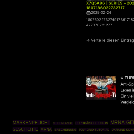
X7Q5A96 | SERIES – 20
1807186022732717
2025-02-24
1807602273274917361718
477370721277
→ Verteile diesen Eintrag
ZUR
Anti-Sp
Leben i
Ein viel
Verglei
MRNA-GE
MASKENPFLICHT
EUROPÄISCHE UNION
NIEDERLANDE
GESCHICHTE
MRNA
ERSCHEINUNG
POLY GRID TUTORIAL
UKRAINE-KONF