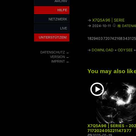
ARCHIV
HILFE
NETZWERK
→
X7Q5A96 | SERIE
♧
→
2024-10-11
種 DATENA
LIVE
UNTERSTÜTZEN!
1829403720742168343125
→
DOWNLOAD
+
ODYSEE
←
DATENSCHUTZ
←
VERSION
←
IMPRINT
You may also lik
X7Q5A96 | SERIES – 202
717202405221147377
2025-05-19