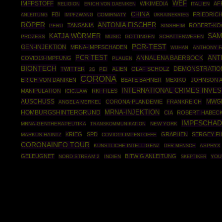
IMFPSTOFF
WEF
WIKIMEDIA
AF
ITALIEN
RELIGION
ERICH VON DAENIKEN
CHINA
FBI
FRIEDRIC
ANLEITUNG
IMPFZWANG
COMIRNATY
UKRAINEKRIEG
RÖPER
ANTONIA FISCHER
TANSANIA
ROBERT-KOC
PERU
SINSHEIM
SAM
KATJA WÖRMER
PROZESS
MUSIC
GÖTTINGEN
SCHATTENWESEN
PCR-TEST
GEN-INJEKTION
MRNA-IMPFSCHADEN
ANTHONY F
WUHAN
PCR TEST
ANT
ANNALENA BAERBOCK
COVID19-IMPFUNG
PLAUEN
BIONTECH
DEMONSTRATIO
TWITTER
ALIEN
OLAF SCHOLZ
PEI
2G
CORONA
ERICH VON DÄNIKEN
BEATE BAHNER
MEXIKO
JOHNSON 
INTERNATIONAL CRIMES INVE
MANIPULATION
RKI-FILES
ICIC.LAW
AUSCHUSS
MWG
CORONA-PLANDEMIE
FRANKREICH
ANGELA MERKEL
MRNA-INJEKTION
HOMBURGSHINTERGRUND
CIA
ROBERT HABEC
IMPFSCHA
MRNA-GENTHERAPEUTIKA
NEW YORK
TRANSKOMMUNIKATION
KRIEG
SPD
GRAPHEN
SERGEY FI
MARKUS HAINTZ
COVID19-IMPFSTOFFE
CORONAINFO TOUR
KÜNSTLICHE INTELLIGENZ
ASPHYX
DER MENSCH
GELEUGNET
BITWIG ANLEITUNG
NORD STREAM 2
INDIEN
SKEPTIKER
YOU