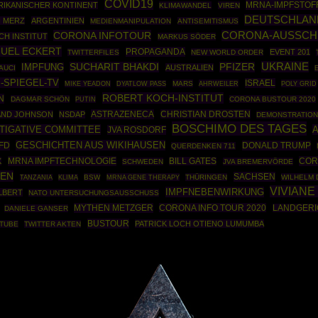
COVID19
MRNA-IMPFSTOF
RIKANISCHER KONTINENT
KLIMAWANDEL
VIREN
DEUTSCHLAN
H MERZ
ARGENTINIEN
MEDIENMANIPULATION
ANTISEMITISMUS
CORONA INFOTOUR
CORONA-AUSSCH
H INSTITUT
MARKUS SÖDER
UEL ECKERT
PROPAGANDA
EVENT 201
TWITTERFILES
NEW WORLD ORDER
UKRAINE
SUCHARIT BHAKDI
PFIZER
IMPFUNG
AUSTRALIEN
AUCI
I-SPIEGEL-TV
ISRAEL
MARS
AHRWEILER
POLY GRID
MIKE YEADON
DYATLOW PASS
ROBERT KOCH-INSTITUT
N
DAGMAR SCHÖN
PUTIN
CORONA BUSTOUR 2020
ASTRAZENECA
CHRISTIAN DROSTEN
AND JOHNSON
NSDAP
DEMONSTRATIO
BOSCHIMO DES TAGES
STIGATIVE COMMITTEE
JVA ROSDORF
GESCHICHTEN AUS WIKIHAUSEN
FD
DONALD TRUMP
QUERDENKEN 711
MRNA IMPFTECHNOLOGIE
COR
K
BILL GATES
SCHWEDEN
JVA BREMERVÖRDE
DEN
SACHSEN
BSW
MRNA GENE THERAPY
THÜRINGEN
WILHELM 
TANZANIA
KLIMA
VIVIANE
IMPFNEBENWIRKUNG
LBERT
NATO UNTERSUCHUNGSAUSSCHUSS
MYTHEN METZGER
CORONA INFO TOUR 2020
LANDGERI
DANIELE GANSER
BUSTOUR
PATRICK LOCH OTIENO LUMUMBA
TUBE
TWITTER AKTEN