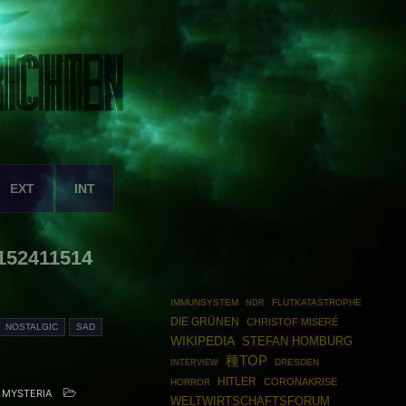
EXT
INT
152411514
IMMUNSYSTEM
FLUTKATASTROPHE
NDR
DIE GRÜNEN
CHRISTOF MISERÉ
NOSTALGIC
SAD
WIKIPEDIA
STEFAN HOMBURG
種TOP
DRESDEN
INTERVIEW
HITLER
CORONAKRISE
HORROR
MYSTERIA
WELTWIRTSCHAFTSFORUM