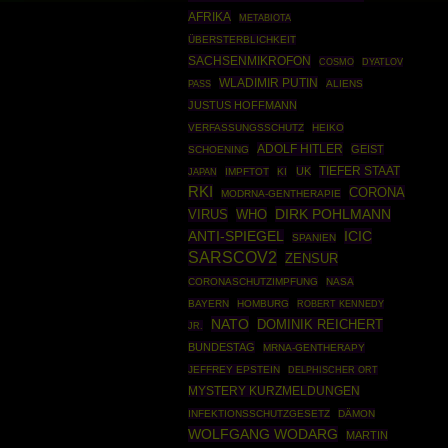
AFRIKA
METABIOTA
ÜBERSTERBLICHKEIT
SACHSENMIKROFON
COSMO
DYATLOV
WLADIMIR PUTIN
ALIENS
PASS
JUSTUS HOFFMANN
VERFASSUNGSSCHUTZ
HEIKO
ADOLF HITLER
GEIST
SCHOENING
TIEFER STAAT
UK
IMPFTOT
KI
JAPAN
RKI
CORONA
MODRNA-GENTHERAPIE
DIRK POHLMANN
VIRUS
WHO
ICIC
ANTI-SPIEGEL
SPANIEN
SARSCOV2
ZENSUR
CORONASCHUTZIMPFUNG
NASA
BAYERN
HOMBURG
ROBERT KENNEDY
NATO
DOMINIK REICHERT
JR.
BUNDESTAG
MRNA-GENTHERAPY
JEFFREY EPSTEIN
DELPHISCHER ORT
MYSTERY KURZMELDUNGEN
INFEKTIONSSCHUTZGESETZ
DÄMON
WOLFGANG WODARG
MARTIN