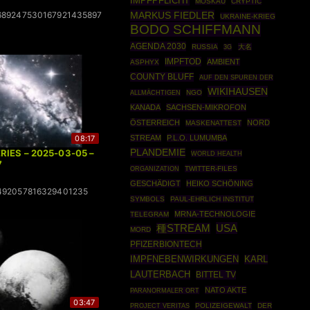
IMPFPFLICHT
MOSKAU
CRYPTIC
MARKUS FIEDLER
689247530167921435897
UKRAINE-KRIEG
BODO SCHIFFMANN
AGENDA 2030
RUSSIA
大名
3G
IMPFTOD
AMBIENT
ASPHYX
COUNTY BLUFF
AUF DEN SPUREN DER
WIKIHAUSEN
NGO
ALLMÄCHTIGEN
KANADA
SACHSEN-MIKROFON
ÖSTERREICH
NORD
MASKENATTEST
08:17
STREAM
P.L.O. LUMUMBA
PLANDEMIE
RIES – 2025-03-05 –
WORLD HEALTH
7
ORGANIZATION
TWITTER-FILES
GESCHÄDIGT
HEIKO SCHÖNING
492057816329401235
SYMBOLS
PAUL-EHRLICH INSTITUT
MRNA-TECHNOLOGIE
TELEGRAM
USA
種STREAM
MORD
PFIZERBIONTECH
IMPFNEBENWIRKUNGEN
KARL
LAUTERBACH
BITTEL TV
NATO AKTE
PARANORMALER ORT
03:47
POLIZEIGEWALT
DER
PROJECT VERITAS