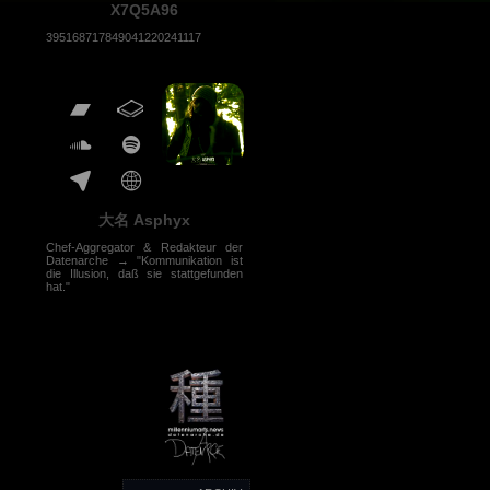
X7Q5A96
395168717849041220241117
大名 Asphyx
Chef-Aggregator & Redakteur der
Datenarche → "Kommunikation ist
die Illusion, daß sie stattgefunden
hat."