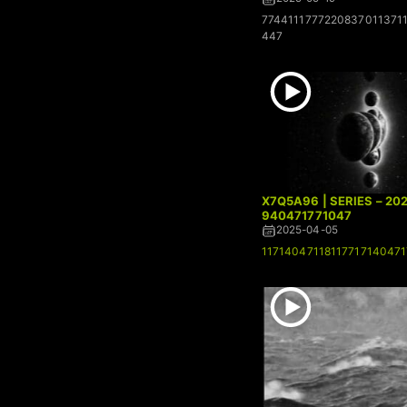
7744111777220837011371
447
X7Q5A96 | SERIES – 20
940471771047
2025-04-05
11714047118117717140471