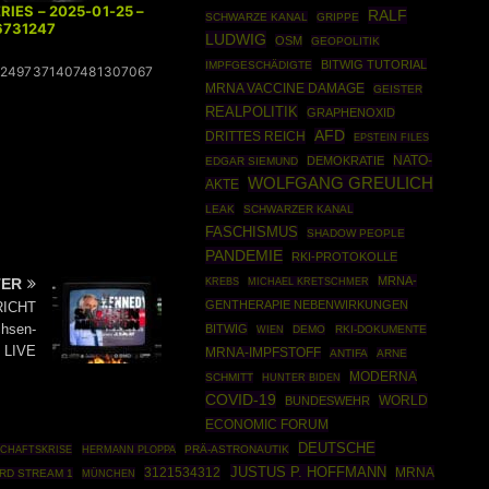
RIES – 2025-01-25 –
RALF
SCHWARZE KANAL
GRIPPE
6731247
LUDWIG
OSM
GEOPOLITIK
BITWIG TUTORIAL
IMPFGESCHÄDIGTE
12497371407481307067
MRNA VACCINE DAMAGE
GEISTER
REALPOLITIK
GRAPHENOXID
AFD
DRITTES REICH
EPSTEIN FILES
NATO-
DEMOKRATIE
EDGAR SIEMUND
WOLFGANG GREULICH
AKTE
LEAK
SCHWARZER KANAL
FASCHISMUS
SHADOW PEOPLE
PANDEMIE
RKI-PROTOKOLLE
MRNA-
TER
KREBS
MICHAEL KRETSCHMER
GENTHERAPIE NEBENWIRKUNGEN
RICHT
hsen-
BITWIG
DEMO
RKI-DOKUMENTE
WIEN
| LIVE
MRNA-IMPFSTOFF
ANTIFA
ARNE
MODERNA
SCHMITT
HUNTER BIDEN
COVID-19
WORLD
BUNDESWEHR
ECONOMIC FORUM
DEUTSCHE
CHAFTSKRISE
HERMANN PLOPPA
PRÄ-ASTRONAUTIK
JUSTUS P. HOFFMANN
3121534312
MRNA
RD STREAM 1
MÜNCHEN