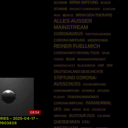
MRNA IMPFUNG
SCHWAB
KLAUS
SCHWAB
PROJECT DARKKNIGHT
DJATLOW
MRNA GEN-THERAPIE
種DEUS
PASS
ALLES AUSSER
MAINSTREAM
CORONAVIRUS
TWITTER-DATEIEN
CORONA IMPFUNG
WIDERSTAND
REINER FUELLMICH
CORONA INFO REVIVAL TOUR
SPUK
B0108
TÜRKEI
MEINUNGSFREIHEIT
UAP
ZDF
BLACKROCK
KINDERSCHUTZ
DEUTSCHLAND GESCHICHTE
STIFTUNG CORONA-
AUSSCHUSS
COVID-IMPFUNG
CORONAIMPFUNG
SCHWEIZ
HITLERS
TRANSHUMANISMUS
FLUCHT
PARANORMAL
CORONA-IMPFUNG
UFO
DDR
VIRUS
EVD
COVID-19-
08:54
BUSTOUR 2020
IMPFUNG
CALMING
RIES – 2025-04-17 –
QUERDENKEN
CDU
41903826