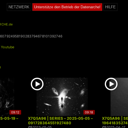
NETZWERK
Unterstütze den Betrieb der Datenarche!
HILFE
RCHE.de
607924958190283794678101392746
+
Youtube
e
09:12
09:18
5-05-19 –
X7Q5A96 | SERIES – 2025-05-05 –
X7Q5A96 | SE
091728364551927480
1964183527
2025-05-05
2025-04-17