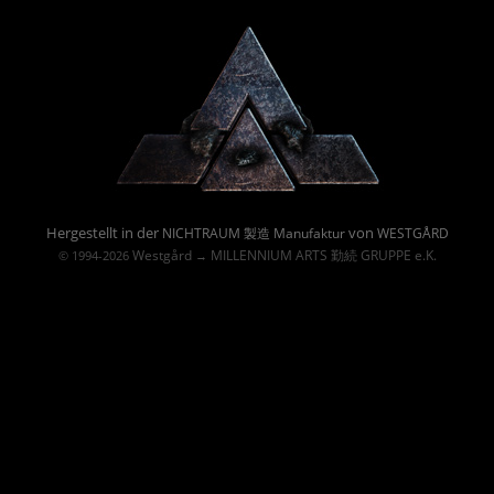
Powered By :
Hergestellt in der
von
NICHTRAUM 製造 Manufaktur
WESTGÅRD
Westgård
MILLENNIUM ARTS 勤続 GRUPPE e.K.
© 1994-2026
→