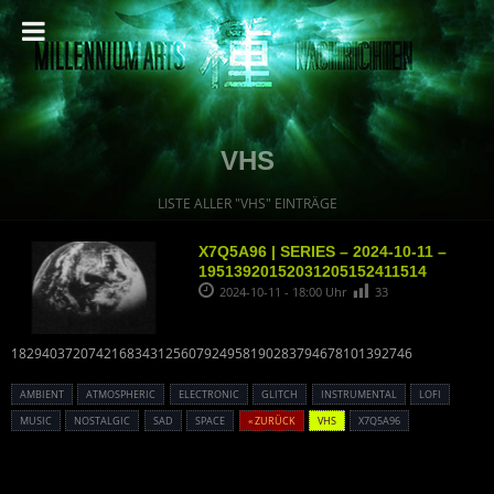
VHS
LISTE ALLER "VHS" EINTRÄGE
X7Q5A96 | SERIES – 2024-10-11 –
19513920152031205152411514
2024-10-11 - 18:00 Uhr
33
1829403720742168343125607924958190283794678101392746
AMBIENT
ATMOSPHERIC
ELECTRONIC
GLITCH
INSTRUMENTAL
LOFI
MUSIC
NOSTALGIC
SAD
SPACE
« ZURÜCK
VHS
X7Q5A96