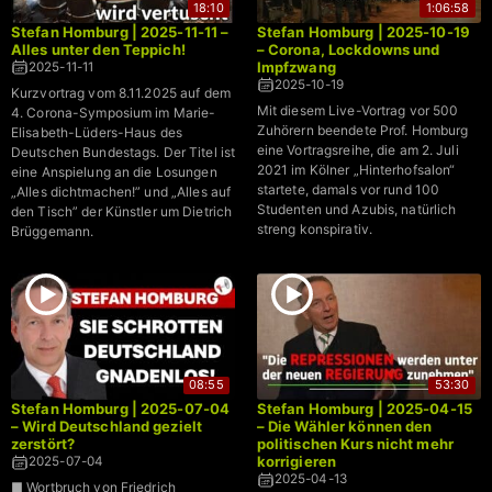
18:10
1:06:58
Stefan Homburg | 2025-11-11 –
Stefan Homburg | 2025-10-19
Alles unter den Teppich!
– Corona, Lockdowns und
Impfzwang
2025-11-11
2025-10-19
Kurzvortrag vom 8.11.2025 auf dem
Mit diesem Live-Vortrag vor 500
4. Corona-Symposium im Marie-
Zuhörern beendete Prof. Homburg
Elisabeth-Lüders-Haus des
eine Vortragsreihe, die am 2. Juli
Deutschen Bundestags. Der Titel ist
2021 im Kölner „Hinterhofsalon“
eine Anspielung an die Losungen
startete, damals vor rund 100
„Alles dichtmachen!” und „Alles auf
Studenten und Azubis, natürlich
den Tisch” der Künstler um Dietrich
streng konspirativ.
Brüggemann.
08:55
53:30
Stefan Homburg | 2025-07-04
Stefan Homburg | 2025-04-15
– Wird Deutschland gezielt
– Die Wähler können den
zerstört?
politischen Kurs nicht mehr
korrigieren
2025-07-04
2025-04-13
■ Wortbruch von Friedrich