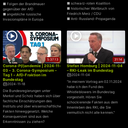
■ schwarz-roten Koalition
■ Folgen der Brandmauer
■ historischer Wortbruch von
gegenüber der AfD
Friedrich Merz / CDU
■ angebliche russische
■ Anti-Russland-Propaganda
Invasionspläne in Europa
5:37:13
31:14
Corona-P(l)andemie | 2024-11-
Stefan Homburg | 2024-11-04
03 – 3. Corona-Symposium –
– RKI-Leak im Bundestag
Tag 1 – AfD-Fraktion im
2024-11-04
Bundestag
"In meinem Vortrag am 02.11.2024
2024-11-18
habe ich den Fund des
Die Bundesregierungen unter
Whistleblowers im Bundestag
Merkel und Scholz haben sich über
vorgestellt. Hören Sie
fachliche Einschätzungen des
schockierende Fakten aus dem
Instituts und über wissenschaftliche
Innenleben des RKI, die Sie
Fakten hinweggesetzt. Welche
vermutlich nicht alle kennen."
Konsequenzen sind aus den
Erkenntnissen zu ziehen?