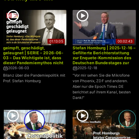
01:13:05
00:02:43
geimpft, geschädigt,
Stefan Homburg | 2025-12-16 –
geleugnet | SERIE – 2026-06-
Gefilterte Berichterstattung
03 – Das Wichtigste ist, dass
zur Enquete-Kommission des
dieser Pandemiemythos nicht
Deutschen Bundestages zur
in die Schulbücher einsickert –
Corona-Pandemie
2026-06-03
2025-12-18
Prof. Stefan Homburg
Bilanz über die Pandemiepolitik mit
"Vor mir sehen Sie die Mikrofone
Prof. Stefan Homburg
von Phoenix, ZDF und anderen.
Aber nur die Epoch Times DE
berichtet auf ihrem Kanal, besten
Dank!"