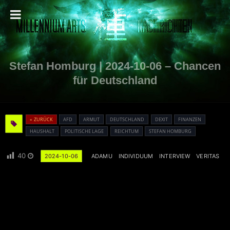
Stefan Homburg | 2024-10-06 – Chancen
für Deutschland
« ZURÜCK
AFD
ARMUT
DEUTSCHLAND
DEXIT
FINANZEN
HAUSHALT
POLITISCHE LAGE
REICHTUM
STEFAN HOMBURG
40
2024-10-06
ADAMU
INDIVIDUUM
INTERVIEW
VERITAS