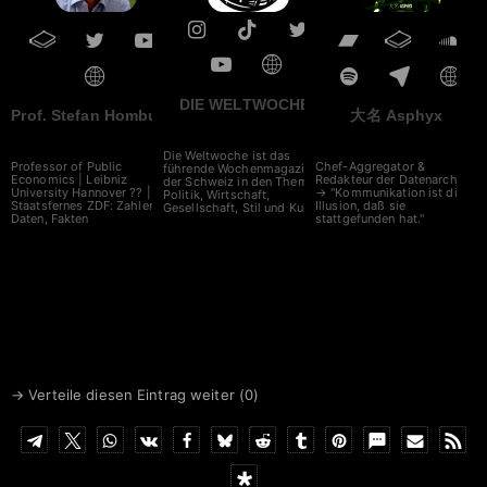
DIE WELTWOCHE
Prof. Stefan Homburg
大名 Asphyx
Die Weltwoche ist das
Professor of Public
Chef-Aggregator &
führende Wochenmagazin
Economics | Leibniz
Redakteur der Datenarche
der Schweiz in den Themen
University Hannover ?? |
→ "Kommunikation ist die
Politik, Wirtschaft,
Staatsfernes ZDF: Zahlen,
Illusion, daß sie
Gesellschaft, Stil und Kultur.
Daten, Fakten
stattgefunden hat."
→ Verteile diesen Eintrag weiter (
0
)