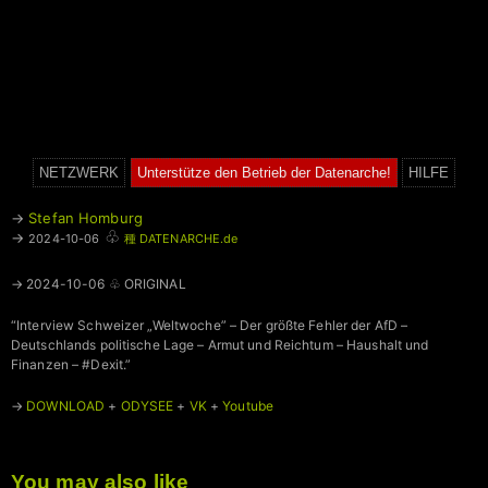
NETZWERK
Unterstütze den Betrieb der Datenarche!
HILFE
→
Stefan Homburg
♧
→
2024-10-06
種 DATENARCHE.de
→ 2024-10-06 ♧ ORIGINAL
“Interview Schweizer „Weltwoche” – Der größte Fehler der AfD –
Deutschlands politische Lage – Armut und Reichtum – Haushalt und
Finanzen – #Dexit.”
→
DOWNLOAD
+
ODYSEE
+
VK
+
Youtube
You may also like