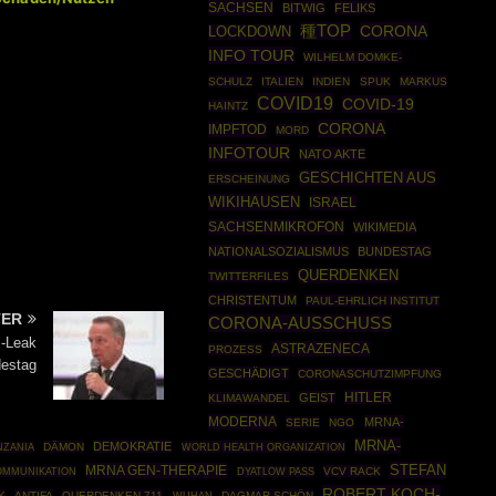
SACHSEN
BITWIG
FELIKS
種TOP
CORONA
LOCKDOWN
INFO TOUR
WILHELM DOMKE-
SCHULZ
ITALIEN
INDIEN
SPUK
MARKUS
COVID19
COVID-19
HAINTZ
CORONA
IMPFTOD
MORD
INFOTOUR
NATO AKTE
GESCHICHTEN AUS
ERSCHEINUNG
WIKIHAUSEN
ISRAEL
SACHSENMIKROFON
WIKIMEDIA
NATIONALSOZIALISMUS
BUNDESTAG
QUERDENKEN
TWITTERFILES
CHRISTENTUM
PAUL-EHRLICH INSTITUT
TER
CORONA-AUSSCHUSS
I-Leak
ASTRAZENECA
PROZESS
estag
GESCHÄDIGT
CORONASCHUTZIMPFUNG
HITLER
GEIST
KLIMAWANDEL
MODERNA
MRNA-
SERIE
NGO
MRNA-
DEMOKRATIE
DÄMON
WORLD HEALTH ORGANIZATION
NZANIA
STEFAN
MRNA GEN-THERAPIE
VCV RACK
OMMUNIKATION
DYATLOW PASS
ROBERT KOCH-
K
ANTIFA
QUERDENKEN 711
DAGMAR SCHÖN