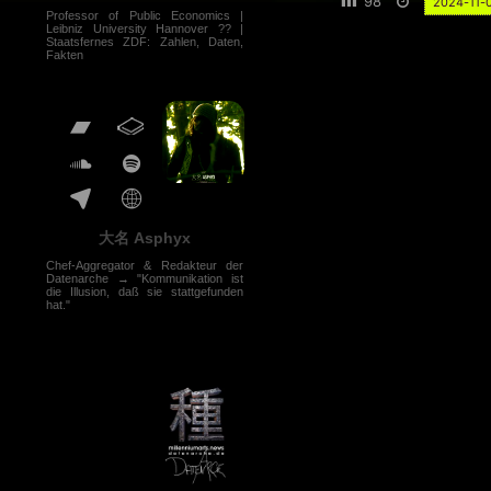
98
2024-11-
Professor of Public Economics |
Leibniz University Hannover ?? |
Staatsfernes ZDF: Zahlen, Daten,
Fakten
大名 Asphyx
Chef-Aggregator & Redakteur der
Datenarche → "Kommunikation ist
die Illusion, daß sie stattgefunden
hat."