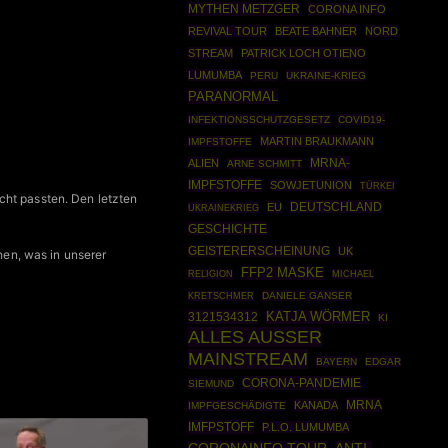
MYTHEN METZGER
CORONA INFO
REVIVAL TOUR
BEATE BAHNER
NORD
STREAM
PATRICK LOCH OTIENO
LUMUMBA
PERU
UKRAINE-KRIEG
PARANORMAL
INFEKTIONSSCHUTZGESETZ
COVID19-
MARTIN BRAUKMANN
IMPFSTOFFE
MRNA-
ALIEN
ARNE SCHMITT
IMPFSTOFFE
SOWJETUNION
TÜRKEI
cht passten. Den letzten
DEUTSCHLAND
EU
UKRAINEKRIEG
GESCHICHTE
GEISTERERSCHEINUNG
UK
en, was in unserer
FFP2 MASKE
RELIGION
MICHAEL
DANIELE GANSER
KRETSCHMER
3121534312
KATJA WÖRMER
KI
ALLES AUSSER
MAINSTREAM
BAYERN
EDGAR
CORONA-PANDEMIE
SIEMUND
MRNA
KANADA
IMPFGESCHÄDIGTE
IMFPSTOFF
P.L.O. LUMUMBA