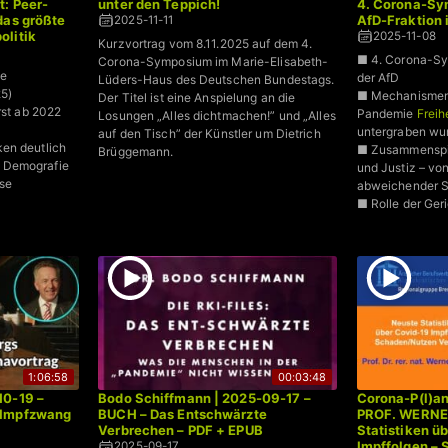
: Peer-
unter den Teppich!
4. Corona-Sym
das größte
AfD-Fraktion
2025-11-11
olitik
2025-11-08
Kurzvortrag vom 8.11.2025 auf dem 4.
■ 4. Corona-Sy
Corona-Symposium im Marie-Elisabeth-
ie
der AfD
Lüders-Haus des Deutschen Bundestags.
5)
■ Mechanismen,
Der Titel ist eine Anspielung an die
rst ab 2022
Pandemie
Freih
Losungen „Alles dichtmachen!” und „Alles
untergraben wu
auf den Tisch” der Künstler um Dietrich
en deutlich
■ Zusammenspi
Brüggemann.
 Demografie
und Justiz – von
ese
abweichender 
■ Rolle der Ger
 statistische
1:06:58
00:03:48
10-19 –
Bodo Schiffmann | 2025-09-17 –
Corona-P(l)a
 Impfzwang
BUCH – Das Entschwärzte
PROF. WERNE
Verbrechen – PDF + EPUB
Statistiken ü
Impffolgen –
2025-09-17