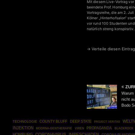
Mit diesem Live-Vortrag vo
beendete Prof. Homburg ein
Vortragsreihe, die am 2. Juli
Kölner „Hinterhofsalon“ star
vor rund 100 Studenten und
natürlich streng konspirativ.
→ Verteile diesen Eintrag
ZUR
Warum 
nicht a
Bodo S
COUNTY BLUFF
DEEP STATE
WELT
TECHNOLOGIE
PROJECT VERITAS
INJEKTION
PROPAGANDA
MODRNA-GENTHERAPIE
VIREN
BLACKROCK
CORONAVIRUS
IMPFSCHADEN
HOMBURG
CORONA-PLANDEMI