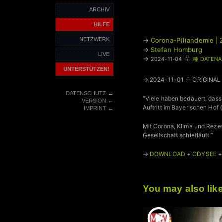
ARCHIV
HILFE
NETZWERK
→
Corona-P(l)andemie |
→
Stefan Homburg
LIVE
♧
→
2024-11-04
種 DATENA
UNTERSTÜTZEN!
→ 2024-11-01 ♧ ORIGINAL
←
DATENSCHUTZ
“Viele haben bedauert, dass
←
VERSION
Auftritt im Bayerischen Hof 
←
IMPRINT
Mit Corona, Klima und Reze
Gesellschaft schiefläuft.”
→
DOWNLOAD
+
ODYSEE
You may also lik