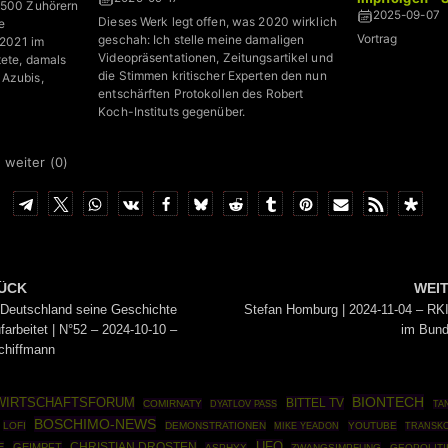
r 500 Zuhörern
Verhältnis
2025-09-07
Dieses Werk legt offen, was 2020 wirklich
e
Vortrag
geschah: Ich stelle meine damaligen
 2021 im
Videopräsentationen, Zeitungsartikel und
tete, damals
die Stimmen kritischer Experten den nun
 Azubis,
entschärften Protokollen des Robert
Koch-Instituts gegenüber.
 weiter (
0
)
ÜCK
WEI
Deutschland seine Geschichte
Stefan Homburg | 2024-11-04 – RK
ufarbeitet | N°52 – 2024-10-10 –
im Bund
chiffmann
BIONTECH
WIRTSCHAFTSFORUM
BITTEL TV
COMIRNATY
DYATLOV PASS
TA
BOSCHIMO-NEWS
LOFI
DEMONSTRATIONEN
YOUTUBE
MIKE YEADON
TRANSK
UFO
CHRISTIAN DROSTEN
E
GEIMPFT
ASPHYX
ZWANGSIMPFUNG
GEOPOLITI