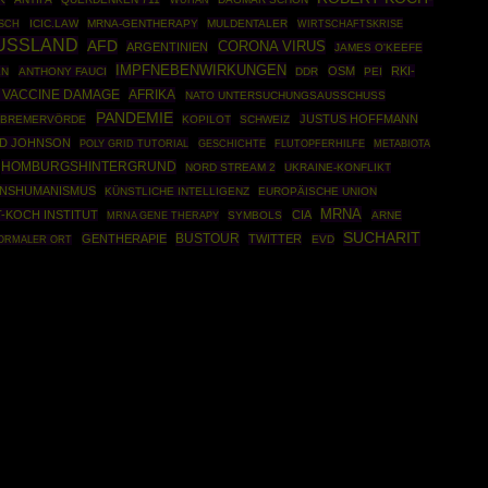
WUHAN
ICIC.LAW
MRNA-GENTHERAPY
MULDENTALER
WIRTSCHAFTSKRISE
SCH
USSLAND
AFD
CORONA VIRUS
ARGENTINIEN
JAMES O'KEEFE
IMPFNEBENWIRKUNGEN
OSM
RKI-
EN
ANTHONY FAUCI
DDR
PEI
AFRIKA
 VACCINE DAMAGE
NATO UNTERSUCHUNGSAUSSCHUSS
PANDEMIE
JUSTUS HOFFMANN
 BREMERVÖRDE
KOPILOT
SCHWEIZ
D JOHNSON
POLY GRID TUTORIAL
GESCHICHTE
FLUTOPFERHILFE
METABIOTA
HOMBURGSHINTERGRUND
NORD STREAM 2
UKRAINE-KONFLIKT
NSHUMANISMUS
KÜNSTLICHE INTELLIGENZ
EUROPÄISCHE UNION
MRNA
-KOCH INSTITUT
CIA
MRNA GENE THERAPY
SYMBOLS
ARNE
SUCHARIT
BUSTOUR
GENTHERAPIE
TWITTER
EVD
ORMALER ORT