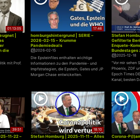
01:13:05
17:46
eugnet |
homburgshintergrund | SERIE –
Stefan Hombur
as
2026-02-15 – Krumme
Gefilterte Ber
er
Pandemiedeals
Enquete-Komm
n die
Bundestages 
2026-02-15
 Prof.
2025-12-18
Die Epsteinfiles enthalten wichtige
"Vor mir sehen 
tik mit Prof.
Informationen zu den Pandemie- und
Phoenix, ZDF un
Impfstrategien, die Epstein, Gates und JP
Epoch Times DE 
Morgan Chase entwickelten.
Kanal, besten D
39:51
18:10
25-11-22 –
Stefan Homburg | 2025-11-11 – Alles
Corona-P(l)an