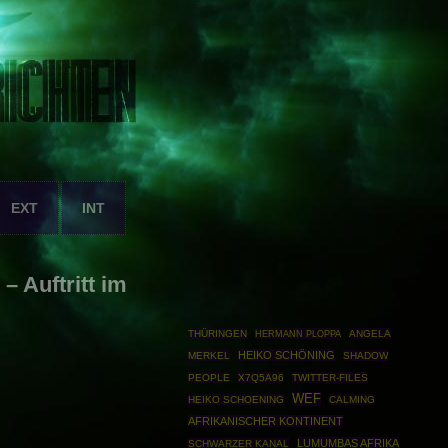
EXT
INT
– Auftritt im
THÜRINGEN
HERMANN PLOPPA
ANGELA
HEIKO SCHÖNING
MERKEL
SHADOW
PEOPLE
X7Q5A96
TWITTER-FILES
WEF
HEIKO SCHOENING
CALMING
AFRIKANISCHER KONTINENT
LUMUMBAS AFRIKA
SCHWARZER KANAL