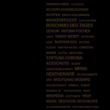
FRIEDRICH MERZ
FLUTHILFE
MYSTERY KURZMELDUNGEN
ÄGYPTEN
ERICH VON DÄNIKEN
MASKENPFLICHT
DJATLOW PASS
BOSCHIMO DES TAGES
ZENSUR
ANTONIA FISCHER
GREAT RESET
JAPAN
INTERVIEW
BUSTOUR 2020
LEAK
HITLERS
CHRISTOF
FLUCHT
TWITTER AKTEN
MISERÉ
GLITCH
NEW YORK
STIFTUNG CORONA-
AUSSCHUSS
ALIENS
MRNA-
ÜBERSTERBLICHKEIT
GENTHERAPIE
RKI-DOKUMENTE
WOLFGANG WODARG
SPD
POLIZEIGEWALT
ORWELL
ROBERT
KENNEDY JR.
NASA
HUNTER BIDEN
WIKIPEDIA
HIGH
GÖTTINGEN
NOON
DEUTSCHE GESCHICHTE
FLUTKATASTROPHE
POLY GRID ANLEITUNG