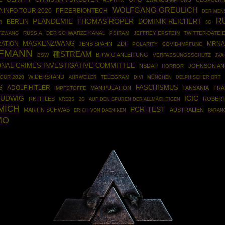
WOLFGANG GREULICH
 INFO TOUR 2020
PFIZERBIONTECH
DER MEN
R
THOMAS RÖPER
PLANDEMIE
DOMINIK REICHERT
BERLIN
R
3G
FZWANG
RUSSIA
DER SCHWARZE KANAL
PSIRAM
JEFFREY EPSTEIN
TWITTER-DATEI
MASKENZWANG
ATION
JENS SPAHN
ZDF
MRNA
POLARITY
COVID-IMPFUNG
FFMANN
種STREAM
BITWIG ANLEITUNG
BSW
VERFASSUNGSSCHUTZ
JVA
ONAL CRIMES INVESTIGATIVE COMMITTEE
NSDAP
JOHNSON AN
HORROR
WIDERSTAND
OUR 2020
AHRWEILER
TELEGRAM
MÜNCHEN
DIVI
DELPHISCHER ORT
G
ADOLF HITLER
FASCHISMUS
MANIPULATION
TANSANIA
TRA
IMPFSTOFFE
LUDWIG
ICIC
RKI-FILES
ROBERT
KREBS
2G
AUF DEN SPUREN DER ALLMÄCHTIGEN
MICH
PCR-TEST
MARTIN SCHWAB
AUSTRALIEN
ERICH VON DAENIKEN
PARAN
MO
Powered By :