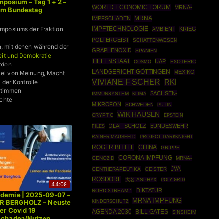
posium – Tag 1 + 2 –
WORLD ECONOMIC FORUM
MRNA-
 im Bundestag
MRNA
IMPFSCHADEN
mposiums der Fraktion
IMPFTECHNOLOGIE
AMBIENT
KRIEG
POLTERGEIST
SCHATTENWESEN
 mit denen während der
GRAPHENOXID
SPANIEN
eit und Demokratie
TIEFENSTAAT
UAP
COSMO
ESOTERIC
rden
LANDGERICHT GÖTTINGEN
MEXIKO
el von Meinung, Macht
VIVIANE FISCHER
 der Kontrolle
RKI
Stimmen
SACHSEN-
IMMUNSYSTEM
KLIMA
ichte
MIKROFON
SCHWEDEN
PUTIN
WIKIHAUSEN
CRYPTIC
EPSTEIN
OLAF SCHOLZ
BUNDESWEHR
FILES
RAINER MAUSFELD
PROJECT DARKKNIGHT
ROGER BITTEL
CHINA
GRIPPE
CORONA IMPFUNG
GENOZID
MRNA-
JVA
GENTHERAPEUTIKA
GEISTER
ROSDORF
大名 ASPHYX
POLY GRID
44:09
DIKTATUR
NORD STREAM 1
ndemie | 2025-09-07 –
MRNA IMPFUNG
R BERGHOLZ – Neuste
KINDERSCHUTZ
ber Covid 19
AGENDA 2030
BILL GATES
SINSHEIM
 Schaden/Nutzen