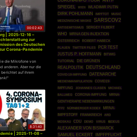
CORONAINFO TOUR
ANTI-
SPIEGEL
WLADIMIR PUTIN
WIEN
DIRK POHLMANN
IMPFTOT
MUSIC
SARSCOV2
MEDIZINISCHE MASKE
SERGEY FILBERT
00:02:43
ANTISEMITISMUS
WHO
MRNA GEN-INJEKTION
g | 2025-12-16 –
ichterstattung zur
ÖSTERREICH
ROBERT HABECK
ission des Deutschen
PCR TEST
PLAUEN
TWITTER FILES
zur Corona-Pandemie
JUSTUS P. HOFFMANN
BITWIG
DIE GRÜNEN
Sie die Mikrofone von
TUTORIAL
d anderen. Aber nur die
DEUTSCHLAND
REALPOLITIK
berichtet auf ihrem
DATENARCHE
COVID-19-IMPFUNG
ank!"
COVID19-
MEDIENMANIPULATION
IMPFUNG
JOHANNES CLASEN
MICHAEL
CORONA-IMPFUNG
MRNA-
BALLWEG
GENTHERAPIE NEBENWIRKUNGEN
MRNA-
FFP2
NÜRNBERGER KODEX
IMPFSTOFF
FRANKREICH
ARD
CDU
MOSKAU
DEMO
VIRUS
種DEUS
8:31:40
ALEXANDER VON BISMARCK
demie | 2025-11-08 –
SAMUEL ECKERT
IMPFPFLICHT