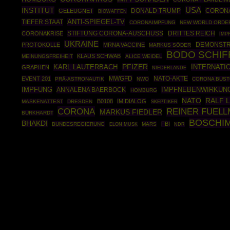
USA
INSTITUT
DONALD TRUMP
CORONA
GELEUGNET
BIOWAFFEN
ANTI-SPIEGEL-TV
TIEFER STAAT
CORONAIMPFUNG
NEW WORLD ORDE
STIFTUNG CORONA-AUSCHUSS
DRITTES REICH
CORONAKRISE
IMP
UKRAINE
DEMONSTR
PROTOKOLLE
MRNA VACCINE
MARKUS SÖDER
BODO SCHI
KLAUS SCHWAB
MEINUNGSFREIHEIT
ALICE WEIDEL
PFIZER
INTERNATI
KARL LAUTERBACH
GRAPHEN
NIEDERLANDE
MWGFD
NATO-AKTE
EVENT 201
PRÄ-ASTRONAUTIK
NWO
CORONA BUST
IMPFNEBENWIRKUN
IMPFUNG
ANNALENA BAERBOCK
HOMBURG
NATO
RALF 
B0108
IM DIALOG
MASKENATTEST
DRESDEN
SKEPTIKER
CORONA
REINER FUELL
MARKUS FIEDLER
BURKHARDT
BOSCHI
BHAKDI
FBI
BUNDESREGIERUNG
MARS
ELON MUSK
NDR