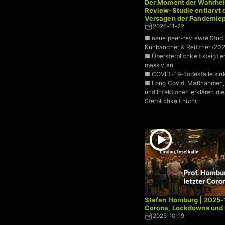
Der Moment der Wahrheit
Review-Studie entlarvt 
Versagen der Pandemiep
2025-11-22
■ neue peer-reviewte Stud
Kuhbandner & Reitzner (202
■ Übersterblichkeit steigt e
massiv an
■ COVID-19-Todesfälle sink
■ Long Covid, Maßnahmen,
und Infektionen erklären di
Sterblichkeit nicht
■ Impfquote ist der stärkste
Prädiktor für den Anstieg
Stefan Homburg | 2025-
Corona, Lockdowns und
2025-10-19