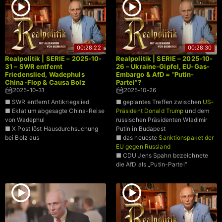
00:28:22
00:28:30
Realpolitik | SERIE – 2025-10-
Realpolitik | SERIE – 2025-10-
31 – SWR entfernt
26 – Ukraine-Gipfel, EU-Gas-
Friedenslied, Wadephuls
Embargo & AfD = “Putin-
China-Flop & Causa Bolz
Partei”?
2025-10-31
2025-10-26
■ SWR entfernt Antikriegslied
■ geplantes Treffen zwischen
US-
■ Eklat um abgesagte China-Reise
Präsident Donald Trump
und dem
von Wadephul
russischen Präsidenten Wladimir
■ X Post löst Hausdurchsuchung
Putin in Budapest
bei Bolz aus
■ das neueste
Sanktionspaket der
EU gegen Russland
■ CDU Jens Spahn bezeichnete
die AfD als „Putin-Partei“