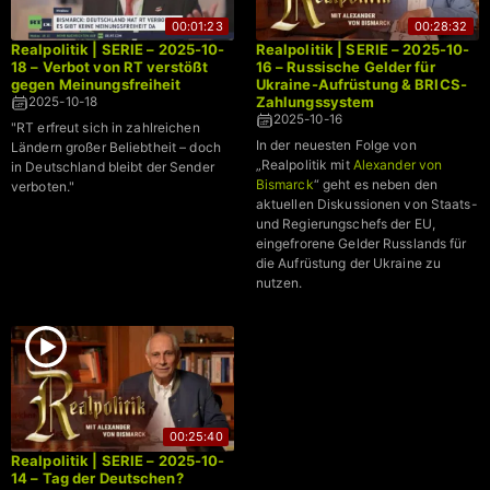
00:01:23
00:28:32
Realpolitik | SERIE – 2025-10-
Realpolitik | SERIE – 2025-10-
18 – Verbot von RT verstößt
16 – Russische Gelder für
gegen Meinungsfreiheit
Ukraine-Aufrüstung & BRICS-
Zahlungssystem
2025-10-18
2025-10-16
"RT erfreut sich in zahlreichen
In der neuesten Folge von
Ländern großer Beliebtheit – doch
„Realpolitik mit
Alexander von
in Deutschland bleibt der Sender
Bismarck
“ geht es neben den
verboten."
aktuellen Diskussionen von Staats-
und Regierungschefs der EU,
eingefrorene Gelder Russlands für
die Aufrüstung der Ukraine zu
nutzen.
00:25:40
Realpolitik | SERIE – 2025-10-
14 – Tag der Deutschen?