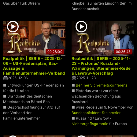
Gas über TurkStream
Klingbeil zu harten Einschnitten im
Bundeshaushalt
00:28:00
00:26:48
Realpolitik | SERIE – 2025-12-
Realpolitik | SERIE – 2025-11-
06 – US-Friedensplan, Bas-
23 – Pistorius’ Russland-
Aussage &
Warnungen, Steinmeier-Rede
Familienunternehmer-Verband
& Lawrow-Vorschlag
2025-12-06
2025-11-23
■ Entwicklungen US-Friedensplan
■
Berliner Sicherheitskonferenz
für die Ukraine
■ Pistorius warnt vor einer
■ Brandbrief des deutschen
wachsenden Bedrohung aus
Mittelstands an Bärbel Bas
Russland
■ Gesprächsöffnung zur AfD auf
■ wirre Rede zum 9. November von
den Verband der
Bundespräsident Steinmeier
Familienunternehmer
■ Russalnd / Lawrow -
Nichtangriffsgarantie
für Europa