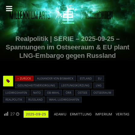
Realpolitik | SERIE – 2025-09-25 –
Spannungen im Ostseeraum & EU plant
LNG-Embargo gegen Russland
« ZURÜCK
ALEXANDER VON BISMARCK
ESTLAND
EU
GESUNDHEITSVERSORGUNG
LEISTUNGSKÜRZUNG
LNG
LUDWIGSHAFEN
NATO
OB-WAHL
ÖRR
OSTSEE
OSTSEERAUM
REALPOLITIK
RUSSLAND
WAHL LUDWIGSHAFEN
27
2025-09-25
ADAMU
ERMITTLUNG
IMPERIUM
VERITAS