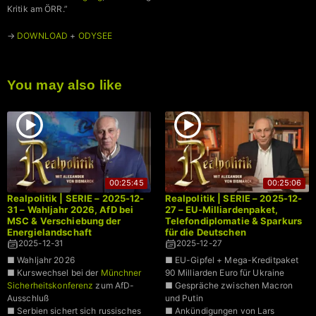
Kritik am ÖRR.”
→
DOWNLOAD
+
ODYSEE
You may also like
00:25:45
00:25:06
Realpolitik | SERIE – 2025-12-
Realpolitik | SERIE – 2025-12-
31 – Wahljahr 2026, AfD bei
27 – EU-Milliardenpaket,
MSC & Verschiebung der
Telefondiplomatie & Sparkurs
Energielandschaft
für die Deutschen
2025-12-31
2025-12-27
■ Wahljahr 2026
■ EU-Gipfel + Mega-Kreditpaket
■ Kurswechsel bei der
Münchner
90 Milliarden Euro für Ukraine
Sicherheitskonferenz
zum AfD-
■ Gespräche zwischen Macron
Ausschluß
und Putin
■ Serbien sichert sich russisches
■ Ankündigungen von Lars