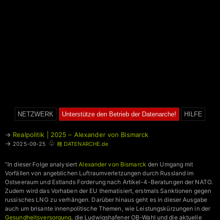
NETZWERK
Unterstütze den Betrieb der Datenarche!
HILFE
→
Realpolitik | 2025 – Alexander von Bismarck
♧
→
2025-09-25
種 DATENARCHE.de
“In dieser Folge analysiert
Alexander von Bismarck
den Umgang mit
Vorfällen von angeblichen Luftraumverletzungen durch Russland im
Ostseeraum und Estlands Forderung nach Artikel-4-Beratungen der NATO.
Zudem wird das Vorhaben der EU thematisiert, erstmals Sanktionen gegen
russisches LNG zu verhängen. Darüber hinaus geht es in dieser Ausgabe
auch um brisante innenpolitische Themen, wie Leistungskürzungen in der
Gesundheitsversorgung
, die Ludwigshafener OB-Wahl und die aktuelle