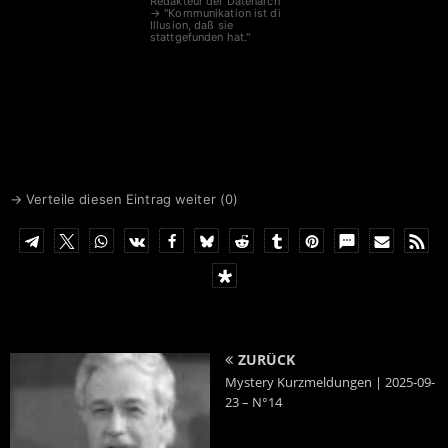
Redakteur der Datenarche
→ "Kommunikation ist die
Illusion, daß sie
stattgefunden hat."
→ Verteile diesen Eintrag weiter (
0
)
ZURÜCK
Mystery Kurzmeldungen | 2025-09-
23 – N°14