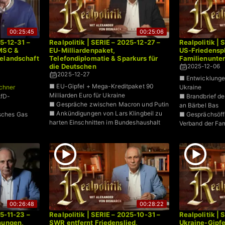
00:25:45
00:25:06
25-12-31 –
Realpolitik | SERIE – 2025-12-27 –
Realpolitik |
 MSC &
EU-Milliardenpaket,
US-Friedensp
ielandschaft
Telefondiplomatie & Sparkurs für
Familienunte
die Deutschen
2025-12-06
2025-12-27
■ Entwicklunge
■ EU-Gipfel + Mega-Kreditpaket 90
chner
Ukraine
Milliarden Euro für Ukraine
fD-
■ Brandbrief de
■ Gespräche zwischen Macron und Putin
an Bärbel Bas
■ Ankündigungen von Lars Klingbeil zu
isches Gas
■ Gesprächsöff
harten Einschnitten im Bundeshaushalt
Verband der Fa
00:26:48
00:28:22
25-11-23 –
Realpolitik | SERIE – 2025-10-31 –
Realpolitik |
nungen,
SWR entfernt Friedenslied,
Ukraine-Gipf