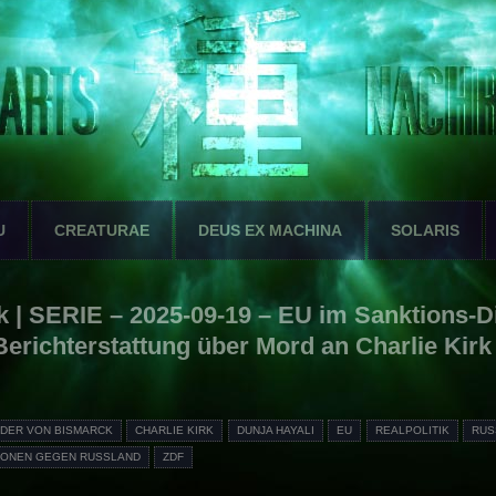
U
CREATURAE
DEUS EX MACHINA
SOLARIS
ik | SERIE – 2025-09-19 – EU im Sanktions-D
Berichterstattung über Mord an Charlie Kirk
DER VON BISMARCK
CHARLIE KIRK
DUNJA HAYALI
EU
REALPOLITIK
RUS
IONEN GEGEN RUSSLAND
ZDF