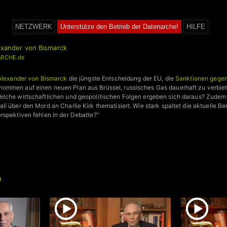
NETZWERK
Unterstütze den Betrieb der Datenarche!
HILFE
lexander von Bismarck
RCHE.de
Alexander von Bismarck
die jüngste Entscheidung der EU, die
Sanktionen gegen
ommen auf einen neuen Plan aus Brüssel, russisches Gas dauerhaft zu verbiet
elche wirtschaftlichen und geopolitischen Folgen ergeben sich daraus? Zude
i über den Mord an Charlie Kirk thematisiert. Wie stark spaltet die aktuelle Be
rspektiven fehlen in der Debatte?”
e