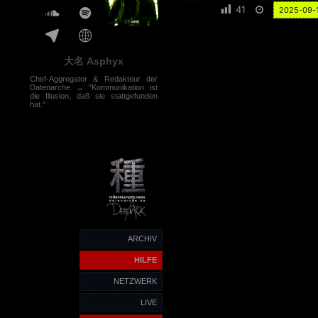
41
2025-09-
大名 Asphyx
Chef-Aggregator & Redakteur der
Datenarche → "Kommunikation ist
die Illusion, daß sie stattgefunden
hat."
ARCHIV
HILFE
NETZWERK
LIVE