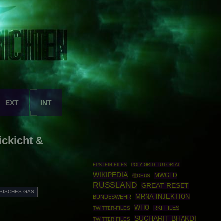
EXT
INT
ickicht &
EPSTEIN FILES
POLY GRID TUTORIAL
WIKIPEDIA
MWGFD
種DEUS
RUSSLAND
GREAT RESET
SISCHES GAS
MRNA-INJEKTION
BUNDESWEHR
WHO
RKI-FILES
TWITTER-FILES
SUCHARIT BHAKDI
TWITTER FILES