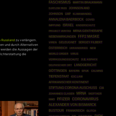
FASCHISMUS
MARTIN BRAUKMANN
JOHNSON AND
DJATLOW PASS
JOHNSON
UAP
KLIMAWANDEL
ANNALENA BAERBOCK
COVID-
ISRAEL
IMPFUNG
KINDERSCHUTZ
MRNA-GENTHERAPIE
PROJECT VERITAS
FFP2 MASKE
NEBENWIRKUNGEN
 Russland
zu verlängern.
GELEUGNET
SERGEY FILBERT
VIREN
en und durch Alternativen
ÖSTERREICH
UKRAINEKRIEG
NEW
m werden die Aussagen der
richterstattung die
WORLD ORDER
VIRUS
VERFASSUNGSSCHUTZ
大名 ASPHYX
LANDGERICHT
DELPHISCHER ORT
GÖTTINGEN
BAYERN
SPUK
CALMING
TIEFENSTAAT
ICIC.LAW
AFRIKANISCHER KONTINENT
STIFTUNG CORONA-AUSCHUSS
CIA
MRNA
JOHANNES CLASEN
SKEPTIKER
CORONAVIRUS
PFIZER
NWO
ALEXANDER VON BISMARCK
BUSTOUR
FRANKREICH
GLITCH