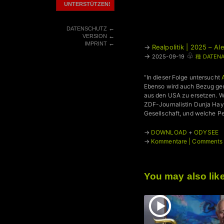
UNTERSTÜTZEN!
←
DATENSCHUTZ
←
VERSION
←
IMPRINT
→
Realpolitik | 2025 – A
♧
→
2025-09-19
種 DATENA
“In dieser Folge untersucht
Ebenso wird auch Bezug gen
aus den USA zu ersetzen. W
ZDF-Journalistin Dunja Hayal
Gesellschaft, und welche Pe
→
DOWNLOAD
+
ODYSEE
→
Kommentare | Comments
You may also lik