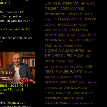
artei”?
JUSTUS P. HOFFMANN
ANTONIA
FISCHER
CORONA VIRUS
effen zwischen
US-
KRIEG
TWITTER-DATEIEN
GEOPOLITIK
ld Trump
und dem
STEFAN HOMBURG
PATRICK
MORD
identen Wladimir Putin in
LOCH OTIENO LUMUMBA
MUSIC
Sanktionspaket der EU
COUNTY BLUFF
GRAPHENOXID
IMPFSCHADEN
KATJA WÖRMER
hn bezeichnete die AfD
BUSTOUR
GEISTERERSCHEINUNG
i“
2020
DER SCHWARZE KANAL
CORONA-AUSSCHUSS
DDR
REINER FUELLMICH
NDR
CHINA
CDU
NSDAP
PCR-
IM DIALOG
WIRTSCHAFTSKRISE
SAMUEL ECKERT
TEST
DEMO
USA
TRANSKOMMUNIKATION
00:25:40
FRIEDRICH MERZ
GEIST
WORLD HEALTH
SERIE – 2025-10-14 –
ORGANIZATION
UKRAINE-KONFLIKT
chen? Einheit &
ation
PSIRAM
JAMES O'KEEFE
DER MENSCH
CORONA INFO REVIVAL TOUR
wirft
Alexander von
MASKENZWANG
QUERDENKEN 711
kritischen Blick auf die