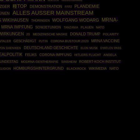
NIEDERLANDE
種TOP
PLANDEMIE
ZGER
DEMONSTRATION
FFP2
ALLES AUSSER MAINSTREAM
RÜNEN
MRNA-
WOLFGANG WODARG
S WIKIHAUSEN
THÜRINGEN
MRNA IMPFUNG
SOWJETUNION
PLAUEN
NATO
TANZANIA
WIRKUNGEN
DONALD TRUMP
MEDIZINISCHE MASKE
POLARITY
2G
GESCHÄDIGT
MRNA VACCINE
NTALER
PUTIN
CORONA BUSTOUR 2020
DEUTSCHLAND GESCHICHTE
VON DAENIKEN
ELON MUSK
DYATLOV PASS
EALPOLITIK
FELIKS
CORONA-IMPFUNG
HITLERS FLUCHT
ANGELA
UNDESTAG
ROBERT-KOCH INSTITUT
MODRNA-GENTHERAPIE
SINSHEIM
HOMBURGSHINTERGRUND
WIKIMEDIA
NATO
BLACKROCK
ELIGION