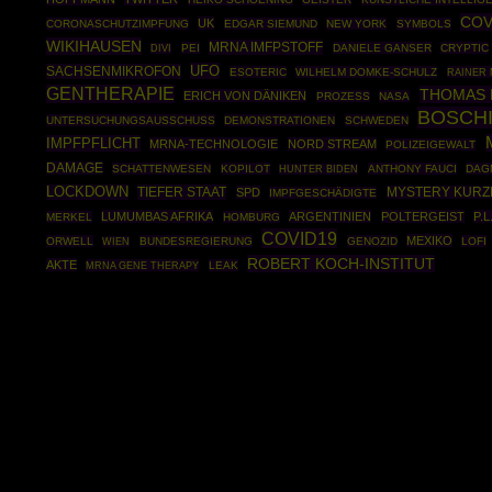
COV
UK
CORONASCHUTZIMPFUNG
EDGAR SIEMUND
NEW YORK
SYMBOLS
WIKIHAUSEN
MRNA IMFPSTOFF
PEI
DANIELE GANSER
CRYPTIC
DIVI
UFO
SACHSENMIKROFON
ESOTERIC
WILHELM DOMKE-SCHULZ
RAINER
GENTHERAPIE
THOMAS 
ERICH VON DÄNIKEN
PROZESS
NASA
BOSCH
UNTERSUCHUNGSAUSSCHUSS
DEMONSTRATIONEN
SCHWEDEN
IMPFPFLICHT
MRNA-TECHNOLOGIE
NORD STREAM
POLIZEIGEWALT
DAMAGE
SCHATTENWESEN
KOPILOT
ANTHONY FAUCI
DAG
HUNTER BIDEN
LOCKDOWN
TIEFER STAAT
SPD
MYSTERY KUR
IMPFGESCHÄDIGTE
LUMUMBAS AFRIKA
ARGENTINIEN
POLTERGEIST
P.
MERKEL
HOMBURG
COVID19
MEXIKO
ORWELL
BUNDESREGIERUNG
GENOZID
LOFI
WIEN
ROBERT KOCH-INSTITUT
AKTE
MRNA GENE THERAPY
LEAK