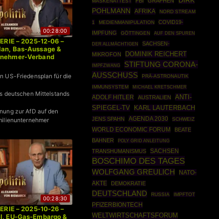
DIRK
FBI
GRAPHEN
MASKENATTEST
POHLMANN
AFRIKA
NORD STREAM
COVID19-
1
MEDIENMANIPULATION
00:28:00
IMPFUNG
GÖTTINGEN
AUF DEN SPUREN
 SERIE – 2025-12-06 –
SACHSEN-
DER ALLMÄCHTIGEN
lan, Bas-Aussage &
DOMINIK REICHERT
MIKROFON
rnehmer-Verband
STIFTUNG CORONA-
IMPFZWANG
AUSSCHUSS
n US-Friedensplan für die
PRÄ-ASTRONAUTIK
IMMUNSYSTEM
MICHAEL KRETSCHMER
s deutschen Mittelstands
ANTI-
ADOLF HITLER
AUSTRALIEN
SPIEGEL-TV
KARL LAUTERBACH
nung zur AfD auf den
AGENDA 2030
JENS SPAHN
SCHWEIZ
milienunternehmer
WORLD ECONOMIC FORUM
BEATE
BAHNER
POLY GRID ANLEITUNG
SACHSEN
TRANSHUMANISMUS
BOSCHIMO DES TAGES
WOLFGANG GREULICH
NATO-
AKTE
DEMOKRATIE
DEUTSCHLAND
RUSSIA
IMPFTOT
00:28:30
PFIZERBIONTECH
 SERIE – 2025-10-26 –
WELTWIRTSCHAFTSFORUM
el, EU-Gas-Embargo &