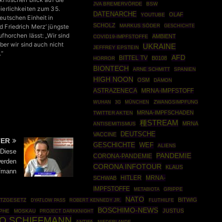
JVA BREMERVÖRDE
BSW
ierlichkeiten zum 35.
DATENARCHE
OLAF
YOUTUBE
eutschen Einheit in
SCHOLZ
MARKUS SÖDER
GESCHICHTE
 Friedrich Merz’ jüngste
fhorchen lässt: „Wir sind
AMBIENT
COVID19-IMPFSTOFFE
aber wir sind auch nicht
UKRAINE
JEFFREY EPSTEIN
.“
AFD
BITTEL TV
B0108
HORROR
BIONTECH
ARNE SCHMITT
SPANIEN
HIGH NOON
OSM
DÄMON
ASTRAZENECA
MRNA-IMPFSTOFF
MÜNCHEN
ZWANGSIMPFUNG
WUHAN
3G
MRNA-IMPFSCHADEN
TWITTER AKTEN
種STREAM
MRNA
ANTISEMITISMUS
DEUTSCHE
VACCINE
TER
GESCHICHTE
WEF
ALIENS
 Diese
PANDEMIE
CORONA-PANDEMIE
werden
CORONA INFOTOUR
KLAUS
ffmann
HITLER
MRNA-
SCHWAB
IMPFSTOFFE
GRIPPE
METABIOTA
NATO
BITWIG
UTZGESETZ
ROBERT KENNEDY JR.
DYATLOW PASS
FLUTHILFE
BOSCHIMO-NEWS
JUSTUS
PHE
MOSKAU
PROJECT DARKKNIGHT
O SCHIFFMANN
ANTIFA