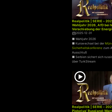
Realpolitik | SERIE – 20
Wahljahr 2026, AfD bei
Verschiebung der Energ
2025-12-31
■ Wahljahr 2026
■ Kurswechsel bei der
Mün
Sicherheitskonferenz
zum A
Ausschluß
■ Serbien sichert sich russ
über TurkStream
Realpolitik | SERIE – 20
Pistorius’ Russland-War