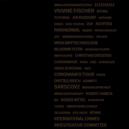
3121534312
MRNA-GENTHERAPEUTIKA
VIVIANE FISCHER
BITWIG
JVA ROSDORF
TUTORIAL
UKRAINE-
ÄGYPTEN
ZDF
KRIEG
MIKE YEADON
PARANORMAL
INDIEN
PARANORMALER
NÜRNBERGER KODEX
ITALIEN
ORT
MRNA IMPFTECHNOLOGIE
WLADIMIR PUTIN
HERMANN PLOPPA
CHRISTIAN DROSTEN
IMPFSTOFFE
CORONAKRISE
PERU
ARD
AHRWEILER
HEIKO SCHÖNING
NGO
CORONAINFO TOUR
KREBS
DRITTES REICH
GEIMPFT
SARSCOV2
MEINUNGSFREIHEIT
ROBERT HABECK
MRNA-GENTHERAPY
ROGER BITTEL
EU
BIOWAFFEN
TÜRKEI
ÜBERSTERBLICHKEIT
BITWIG
TELEGRAM
VCV RACK
INTERNATIONAL CRIMES
INVESTIGATIVE COMMITTEE