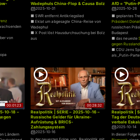
row-
Wadephuls China-Flop & Causa Bolz
AfD = “Putin-P
2025-10-31
2025-10-26
■ SWR entfernt Antikriegslied
■ geplantes Tr
renz
■ Eklat um abgesagte China-Reise von
Präsident Dona
r wachsenden
Wadephul
russischen Präs
■ X Post löst Hausdurchsuchung bei Bolz
Budapest
ber von
aus
■ das neueste
gegen Russland
■ CDU Jens Spa
ropa
als „Putin-Parte
00:01:23
00:28:32
25-10-18 –
Realpolitik | SERIE – 2025-10-16 –
Realpolitik | 
 gegen
Russische Gelder für Ukraine-
Tag der Deuts
Aufrüstung & BRICS-
verbale Eskal
Zahlungssystem
2025-10-14
2025-10-16
hen Ländern
In dieser Folge 
In der neuesten Folge von „Realpolitik mit
n Deutschland
Bismarck
einen 