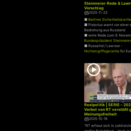
Steinmeier-Rede & Law
Vorschlag
2025-11-23
■
Berliner Sicherheitskonfe
■ Pistorius warnt vor eine
Bedrohung aus Russland
■ wirre Rede zum 9. Novem
Bundespräsident Steinmeier
■ Russalnd / Lawrow -
Nichtangriffsgarantie
für Eu
Realpolitik | SERIE – 20
Verbot von RT verstößt
Meinungsfreiheit
2025-10-18
"RT erfreut sich in zahlreic
großer Beliebtheit – doch i