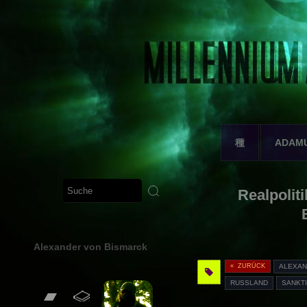
種
ADAM
Realpolit
Alexander von Bismarck
« ZURÜCK
ALEXAN
RUSSLAND
SANKT