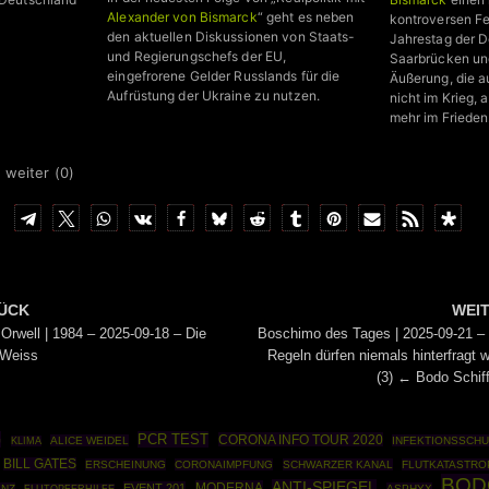
Alexander von Bismarck
“ geht es neben
kontroversen Fe
den aktuellen Diskussionen von Staats-
Jahrestag der D
und Regierungschefs der EU,
Saarbrücken und
eingefrorene Gelder Russlands für die
Äußerung, die au
Aufrüstung der Ukraine zu nutzen.
nicht im Krieg, 
mehr im Frieden
 weiter (
0
)
ÜCK
WEI
Orwell | 1984 – 2025-09-18 – Die
Boschimo des Tages | 2025-09-21 –
 Weiss
Regeln dürfen niemals hinterfragt 
(3) ← Bodo Schi
G
PCR TEST
CORONA INFO TOUR 2020
ALICE WEIDEL
INFEKTIONSSCH
KLIMA
BILL GATES
ERSCHEINUNG
CORONAIMPFUNG
SCHWARZER KANAL
FLUTKATASTRO
BOD
ANTI-SPIEGEL
MODERNA
EVENT 201
ENZ
ASPHYX