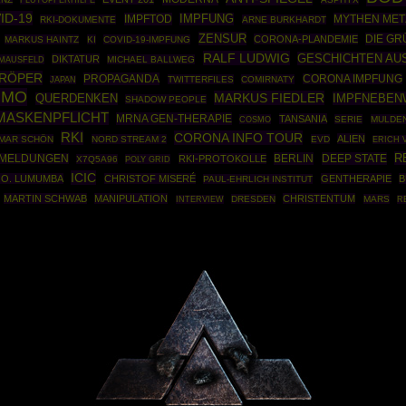
FLUTOPFERHILFE
ID-19
IMPFTOD
IMPFUNG
MYTHEN MET
RKI-DOKUMENTE
ARNE BURKHARDT
ZENSUR
DIE G
CORONA-PLANDEMIE
MARKUS HAINTZ
KI
COVID-19-IMPFUNG
RALF LUDWIG
GESCHICHTEN AU
DIKTATUR
 MAUSFELD
MICHAEL BALLWEG
RÖPER
PROPAGANDA
CORONA IMPFUNG
TWITTERFILES
COMIRNATY
JAPAN
IMO
MARKUS FIEDLER
IMPFNEBEN
QUERDENKEN
SHADOW PEOPLE
MASKENPFLICHT
MRNA GEN-THERAPIE
TANSANIA
COSMO
SERIE
MULDE
RKI
CORONA INFO TOUR
ALIEN
MAR SCHÖN
NORD STREAM 2
EVD
ERICH 
R
BERLIN
DEEP STATE
ZMELDUNGEN
RKI-PROTOKOLLE
X7Q5A96
POLY GRID
ICIC
L.O. LUMUMBA
CHRISTOF MISERÉ
GENTHERAPIE
B
PAUL-EHRLICH INSTITUT
MARTIN SCHWAB
MANIPULATION
CHRISTENTUM
DRESDEN
MARS
INTERVIEW
R
Powered By :