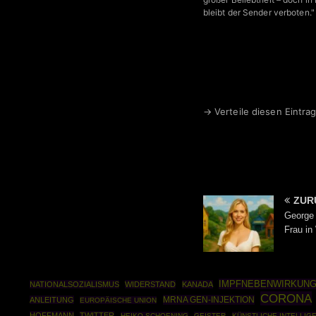
bleibt der Sender verboten."
→ Verteile diesen Eintrag
ZUR
George 
Frau in
IMPFNEBENWIRKUN
NATIONALSOZIALISMUS
WIDERSTAND
KANADA
CORONA
MRNA GEN-INJEKTION
ANLEITUNG
EUROPÄISCHE UNION
HOFFMANN
TWITTER
HEIKO SCHOENING
GEISTER
KÜNSTLICHE INTELLIG