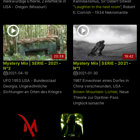
merkwürdige Effekte, Zeiteffekte in
Kannibalismus, Sir Osbert Sitwell
USA - Oregon (Missouri)
"
Laughter in the next room
", Robert
E. Cornish - 1934 Nekromantie
20:38
19:42
Mystery Mix | SERIE – 2021 –
Mystery Mix | SERIE – 2021 –
N°2
N°1
2021-04-10
2021-01-30
UFO 1953 USA - Bundesstaat
1987 Einwohner eines Dorfes in
Georgia, Ungewöhnliche
China verschwunden, USA -
Sichtungen an Orten des Krieges
Brown-Mountain-Lichter
, Neue
Theorie zur Djatlow-Pass
Unglücksursache