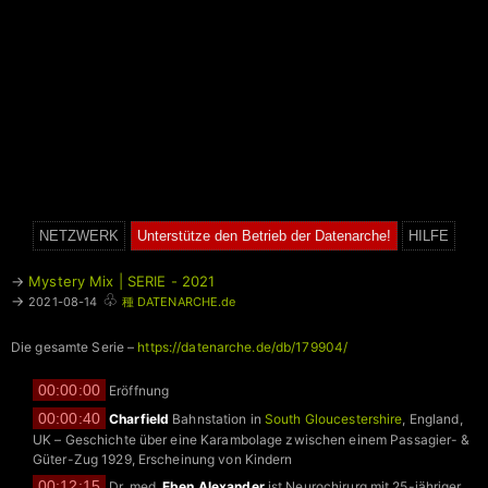
NETZWERK
Unterstütze den Betrieb der Datenarche!
HILFE
→
Mystery Mix | SERIE - 2021
♧
→
2021-08-14
種 DATENARCHE.de
Die gesamte Serie –
https://datenarche.de/db/179904/
00:00:00
Eröffnung
00:00:40
Charfield
Bahnstation in
South Gloucestershire
, England,
UK – Geschichte über eine Karambolage zwischen einem Passagier- &
Güter-Zug 1929, Erscheinung von Kindern
00:12:15
Dr. med.
Eben Alexander
ist Neurochirurg mit 25-jähriger