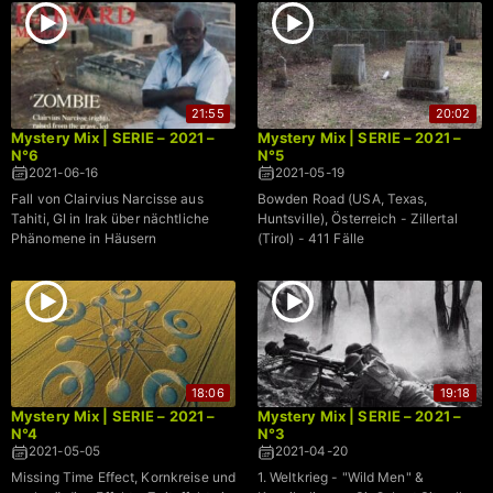
21:55
20:02
Mystery Mix | SERIE – 2021 –
Mystery Mix | SERIE – 2021 –
N°6
N°5
2021-06-16
2021-05-19
Fall von Clairvius Narcisse aus
Bowden Road (USA, Texas,
Tahiti, GI in Irak über nächtliche
Huntsville), Österreich - Zillertal
Phänomene in Häusern
(Tirol) - 411 Fälle
18:06
19:18
Mystery Mix | SERIE – 2021 –
Mystery Mix | SERIE – 2021 –
N°4
N°3
2021-05-05
2021-04-20
Missing Time Effect, Kornkreise und
1. Weltkrieg - "Wild Men" &