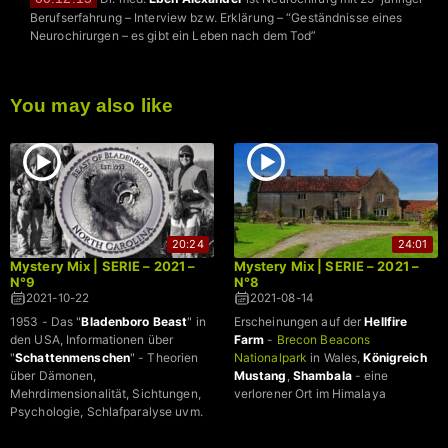
Berufserfahrung – Interview bzw. Erklärung – “Geständnisse eines
Neurochirurgen – es gibt ein Leben nach dem Tod”
You may also like
20:24
24:01
Mystery Mix | SERIE – 2021 –
Mystery Mix | SERIE – 2021 –
N°9
N°8
2021-10-22
2021-08-14
1953 - Das "
Bladenboro Beast
" in
Erscheinungen auf der
Hellfire
den USA, Informationen über
Farm
-
Brecon Beacons
"
Schattenmenschen
" - Theorien
Nationalpark
in Wales,
Königreich
über Dämonen,
Mustang
,
Shambala
- eine
Mehrdimensionalität, Sichtungen,
verlorener Ort im Himalaya
Psychologie, Schlafparalyse uvm.