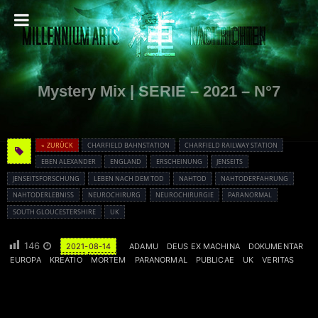
Mystery Mix | SERIE – 2021 – N°7
« ZURÜCK
CHARFIELD BAHNSTATION
CHARFIELD RAILWAY STATION
EBEN ALEXANDER
ENGLAND
ERSCHEINUNG
JENSEITS
JENSEITSFORSCHUNG
LEBEN NACH DEM TOD
NAHTOD
NAHTODERFAHRUNG
NAHTODERLEBNISS
NEUROCHIRURG
NEUROCHIRURGIE
PARANORMAL
SOUTH GLOUCESTERSHIRE
UK
146
2021-08-14
ADAMU
DEUS EX MACHINA
DOKUMENTAR
EUROPA
KREATIO
MORTEM
PARANORMAL
PUBLICAE
UK
VERITAS