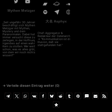
Mythen Metzger
大名 Asphyx
„Seit ungefähr 30 Jahren
beschäftigt sich Mythen
Metzger mit Mythen,
Mystery und dem
Chef-Aggregator &
Paranormalen. Dabei hat er
Redakteur der Datenarche
immer versucht diese zu
→ "Kommunikation ist die
zerlegen, in der Hoffnung
Illusion, daß sie
irgendwo auf einen wahren
stattgefunden hat."
Kern zu stoßen. Wer weiß
schon, was es alles gibt,
von dem wir noch nichts
wissen?“
→ Verteile diesen Eintrag weiter (
0
)