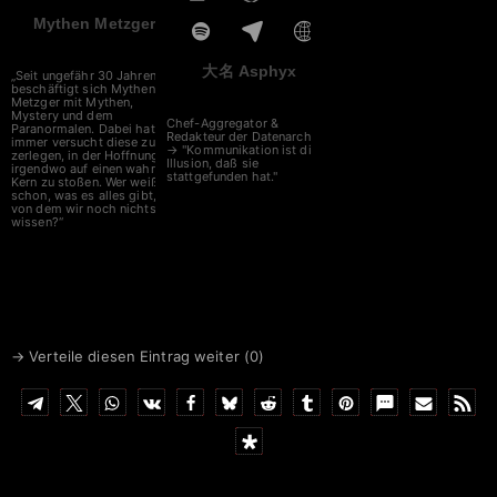
Mythen Metzger
大名 Asphyx
„Seit ungefähr 30 Jahren
beschäftigt sich Mythen
Metzger mit Mythen,
Mystery und dem
Chef-Aggregator &
Paranormalen. Dabei hat er
Redakteur der Datenarche
immer versucht diese zu
→ "Kommunikation ist die
zerlegen, in der Hoffnung
Illusion, daß sie
irgendwo auf einen wahren
stattgefunden hat."
Kern zu stoßen. Wer weiß
schon, was es alles gibt,
von dem wir noch nichts
wissen?“
→ Verteile diesen Eintrag weiter (
0
)