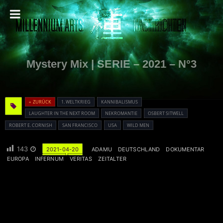
Mystery Mix | SERIE – 2021 – N°3
« ZURÜCK
1. WELTKRIEG
KANNIBALISMUS
LAUGHTER IN THE NEXT ROOM
NEKROMANTIE
OSBERT SITWELL
ROBERT E. CORNISH
SAN FRANCISCO
USA
WILD MEN
143
2021-04-20
ADAMU
DEUTSCHLAND
DOKUMENTAR
EUROPA
INFERNUM
VERITAS
ZEITALTER