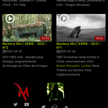
Huntsville), Österreich - Zillertal
merkwürdige Effekte, Zeiteffekte in
(Tirol) - 411 Fälle
USA - Oregon (Missouri)
20:38
19:42
Mystery Mix | SERIE – 2021 –
Mystery Mix | SERIE – 2021 –
N°2
N°1
2021-04-10
2021-01-30
UFO 1953 USA - Bundesstaat
1987 Einwohner eines Dorfes in
Georgia, Ungewöhnliche
China verschwunden, USA -
Sichtungen an Orten des Krieges
Brown-Mountain-Lichter
, Neue
Theorie zur Djatlow-Pass
Unglücksursache