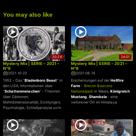
You may also like
20:24
24:01
Mystery Mix | SERIE – 2021 –
Mystery Mix | SERIE – 2021 –
N°9
N°8
2021-10-22
2021-08-14
1953 - Das "
Bladenboro Beast
" in
Erscheinungen auf der
Hellfire
den USA, Informationen über
Farm
-
Brecon Beacons
"
Schattenmenschen
" - Theorien
Nationalpark
in Wales,
Königreich
über Dämonen,
Mustang
,
Shambala
- eine
Mehrdimensionalität, Sichtungen,
verlorener Ort im Himalaya
Psychologie, Schlafparalyse uvm.