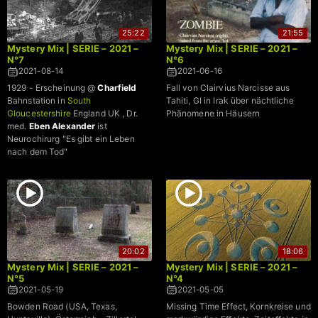
25:22
21:55
Mystery Mix | SERIE – 2021 –
Mystery Mix | SERIE – 2021 –
N°7
N°6
2021-08-14
2021-06-16
1929 - Erscheinung @
Charfield
Fall von Clairvius Narcisse aus
Bahnstation in
South
Tahiti, GI in Irak über nächtliche
Gloucestershire
England UK , Dr.
Phänomene in Häusern
med.
Eben Alexander
ist
Neurochirurg "Es gibt ein Leben
nach dem Tod"
20:02
18:06
Mystery Mix | SERIE – 2021 –
Mystery Mix | SERIE – 2021 –
N°5
N°4
2021-05-19
2021-05-05
Bowden Road (USA, Texas,
Missing Time Effect, Kornkreise und