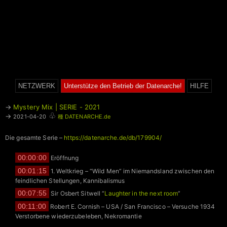
NETZWERK
Unterstütze den Betrieb der Datenarche!
HILFE
→
Mystery Mix | SERIE - 2021
♧
→
2021-04-20
種 DATENARCHE.de
Die gesamte Serie –
https://datenarche.de/db/179904/
00:00:00
Eröffnung
00:01:15
1. Weltkrieg – “Wild Men” im Niemandsland zwischen den
feindlichen Stellungen, Kannibalismus
00:07:55
Sir Osbert Sitwell “
Laughter in the next room
”
00:11:00
Robert E. Cornish – USA / San Francisco – Versuche 1934
Verstorbene wiederzubeleben, Nekromantie