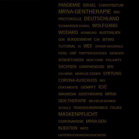
PANDEMIE
ISRAEL
CHRISTENTUM
MRNA-GENTHERAPIE
RKI-
DEUTSCHLAND
PROTOKOLLE
WOLFGANG
SCHWARZER KANAL
WODARG
AUSTRALIEN
HOMBURG
BUNDESWEHR
CIA
BITWIG
DDR
WEF
TUTORIAL
KI
RAINER MAUSFELD
UAP
PERU
TWITTER-DATEIEN
GENOZID
SOWJETUNION
NEW YORK
POLARITY
SACHSEN
GRAPHENOXID
SPD
STIFTUNG
CALMING
MARKUS SÖDER
CORONA-AUSCHUSS
RKI-
ICIC
GEIMPFT
DOKUMENTE
MRNA
WIKIMEDIA
GENTHERAPIE
GEN-THERAPIE
WILHELM DOMKE-
TRANSHUMANISMUS
FELIKS
SCHULZ
MASKENPFLICHT
MRNA GEN-
CORONAKRISE
INJEKTION
NATO
UNTERSUCHUNGSAUSSCHUSS