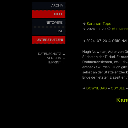
ARCHIV
HILFE
NETZWERK
→
Karahan Tepe
♧
→
2024-07-20
種 DATEN
LIVE
UNTERSTÜTZEN!
→ 2024-07-20 ♧ ORIGINA
Hugh Newman, Autor von Göb
←
DATENSCHUTZ
Südosten der Türkei. Es st
←
VERSION
Drohnenansichten, exklusive
←
IMPRINT
entdeckt wurden. Hugh gibt
selbst an der Stätte entdec
Ende der letzten Eiszeit enth
→
DOWNLOAD
+
ODYSEE
Kara