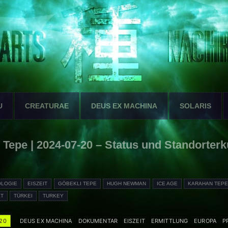
U
CREATURAE
DEUS EX MACHINA
SOLARIS
Tepe | 2024-07-20 – Status und Standorter
LOGIE
EISZEIT
GÖBEKLI TEPE
HUGH NEWMAN
ICE AGE
KARAHAN TEP
KT
TÜRKEI
TURKEY
20
DEUS EX MACHINA
DOKUMENTAR
EISZEIT
ERMITTLUNG
EUROPA
P