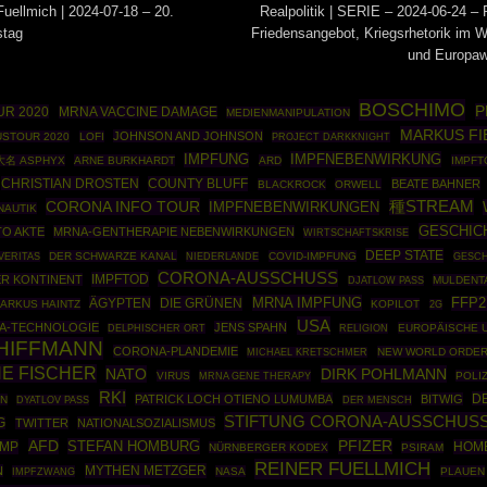
Fuellmich | 2024-07-18 – 20.
Realpolitik | SERIE – 2024-06-24 – 
stag
Friedensangebot, Kriegsrhetorik im 
und Europaw
BOSCHIMO
P
UR 2020
MRNA VACCINE DAMAGE
MEDIENMANIPULATION
MARKUS FI
JOHNSON AND JOHNSON
STOUR 2020
LOFI
PROJECT DARKKNIGHT
IMPFNEBENWIRKUNG
IMPFUNG
大名 ASPHYX
ARNE BURKHARDT
ARD
IMPFT
CHRISTIAN DROSTEN
COUNTY BLUFF
BEATE BAHNER
BLACKROCK
ORWELL
CORONA INFO TOUR
種STREAM
IMPFNEBENWIRKUNGEN
NAUTIK
GESCHIC
TO AKTE
MRNA-GENTHERAPIE NEBENWIRKUNGEN
WIRTSCHAFTSKRISE
DEEP STATE
DER SCHWARZE KANAL
COVID-IMPFUNG
GESCH
VERITAS
NIEDERLANDE
CORONA-AUSSCHUSS
IMPFTOD
ER KONTINENT
MULDENT
DJATLOW PASS
MRNA IMPFUNG
ÄGYPTEN
DIE GRÜNEN
FFP
ARKUS HAINTZ
KOPILOT
2G
USA
A-TECHNOLOGIE
JENS SPAHN
EUROPÄISCHE 
DELPHISCHER ORT
RELIGION
HIFFMANN
CORONA-PLANDEMIE
NEW WORLD ORDE
MICHAEL KRETSCHMER
NE FISCHER
NATO
DIRK POHLMANN
VIRUS
MRNA GENE THERAPY
POLI
RKI
D
PATRICK LOCH OTIENO LUMUMBA
BITWIG
EN
DYATLOV PASS
DER MENSCH
STIFTUNG CORONA-AUSSCHUSS
G
TWITTER
NATIONALSOZIALISMUS
AFD
STEFAN HOMBURG
PFIZER
UMP
HOM
NÜRNBERGER KODEX
PSIRAM
REINER FUELLMICH
MYTHEN METZGER
N
IMPFZWANG
NASA
PLAUEN