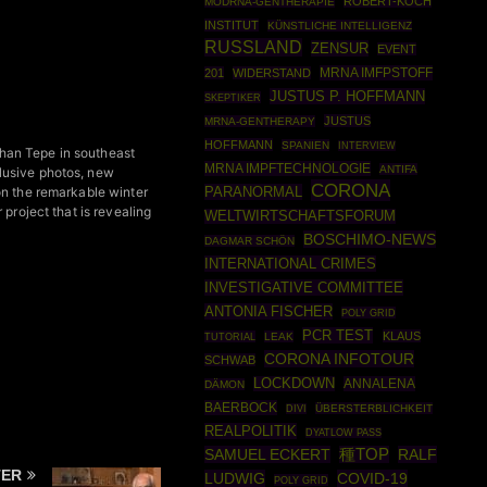
ROBERT-KOCH
MODRNA-GENTHERAPIE
INSTITUT
KÜNSTLICHE INTELLIGENZ
RUSSLAND
ZENSUR
EVENT
MRNA IMFPSTOFF
201
WIDERSTAND
JUSTUS P. HOFFMANN
SKEPTIKER
JUSTUS
MRNA-GENTHERAPY
HOFFMANN
SPANIEN
INTERVIEW
han Tepe in southeast
MRNA IMPFTECHNOLOGIE
ANTIFA
lusive photos, new
CORONA
PARANORMAL
on the remarkable winter
project that is revealing
WELTWIRTSCHAFTSFORUM
BOSCHIMO-NEWS
DAGMAR SCHÖN
INTERNATIONAL CRIMES
INVESTIGATIVE COMMITTEE
ANTONIA FISCHER
POLY GRID
PCR TEST
KLAUS
TUTORIAL
LEAK
CORONA INFOTOUR
SCHWAB
LOCKDOWN
ANNALENA
DÄMON
BAERBOCK
ÜBERSTERBLICHKEIT
DIVI
REALPOLITIK
DYATLOW PASS
SAMUEL ECKERT
種TOP
RALF
TER
LUDWIG
COVID-19
POLY GRID