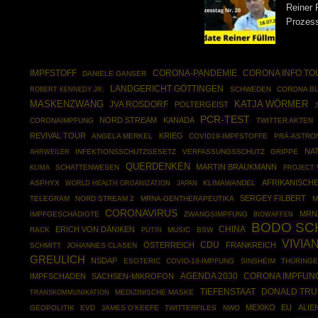
Reiner 
Prozes
CORONA-PANDEMIE
CORONA INFO TO
IMPFSTOFF
DANIELE GANSER
LANDGERICHT GÖTTINGEN
ROBERT KENNEDY JR.
SCHWEDEN
CORONA BU
MASKENZWANG
JVA ROSDORF
KATJA WÖRMER
POLTERGEIST
PCR-TEST
NORD STREAM
KANADA
CORONAIMPFUNG
TWITTER AKTEN
REVIVAL TOUR
KRIEG
ANGELA MERKEL
COVID19-IMPFSTOFFE
PRÄ-ASTRO
NA
AHRWEILER
INFEKTIONSSCHUTZGESETZ
VERFASSUNGSSCHUTZ
GRIPPE
QUERDENKEN
MARTIN BRAUKMANN
SCHATTENWESEN
KLIMA
PROJECT 
AFRIKANISCH
ASPHYX
WORLD HEALTH ORGANIZATION
KLIMAWANDEL
JAPAN
SERGEY FILBERT
TELEGRAM
NORD STREAM 2
MRNA-GENTHERAPEUTIKA
M
CORONAVIRUS
MRN
IMPFGESCHÄDIGTE
ZWANGSIMPFUNG
BIOWAFFEN
BODO SC
CHINA
ERICH VON DÄNIKEN
RACK
PUTIN
MUSIC
BSW
VIVIA
CDU
ÖSTERREICH
FRANKREICH
SCHMITT
JOHANNES CLASEN
GREULICH
NSDAP
ESOTERIC
COVID-19-IMPFUNG
SINSHEIM
THÜRING
AGENDA 2030
IMPFSCHADEN
SACHSEN-MIKROFON
CORONA IMPFUN
DONALD TR
TIEFENSTAAT
MEDIZINISCHE MASKE
TRANSKOMMUNIKATION
MEXIKO
EU
ALIE
GEOPOLITIK
EVD
JAMES O'KEEFE
TWITTERFILES
NWO