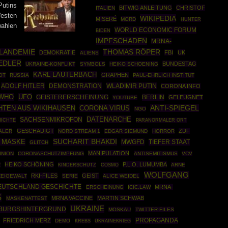
Putins
BITWIG ANLEITUNG
CHRISTOF
ITALIEN
Westen
WIKIPEDIA
MISERÉ
MORD
HUNTER
ahlen
WORLD ECONOMIC FORUM
BIDEN
IMPFSCHADEN
MRNA-
THOMAS RÖPER
LANDEMIE
DEMOKRATIE
FBI
UK
ALIENS
EDLER
BUNDESTAG
UKRAINE-KONFLIKT
SYMBOLS
HEIKO SCHOENING
KARL LAUTERBACH
GRAPHEN
OT
RUSSIA
PAUL-EHRLICH INSTITUT
ADOLF HITLER
DEMONSTRATION
WLADIMIR PUTIN
CORONA INFO
WHO
UFO
BERLIN
GEISTERERSCHEINUNG
GELEUGNET
YOUTUBE
HTEN AUS WIKIHAUSEN
CORONA VIRUS
ANTI-SPIEGEL
NGO
DATENARCHE
SACHSENMIKROFON
ICHTE
PARANORMALER ORT
GESCHÄDIGT
ZDF
ALER
NORD STREAM 1
EDGAR SIEMUND
HORROR
SUCHARIT BHAKDI
2 MASKE
MWGFD
TIEFER STAAT
GLITCH
MANIPULATION
UNION
CORONASCHUTZIMPFUNG
ANTISEMITISMUS
VCV
HEIKO SCHÖNING
P.L.O. LUMUMBA
R
COSMO
ARNE
KINDERSCHUTZ
WOLFGANG
RKI-FILES
GEIST
ZEIGEWALT
SERIE
ALICE WEIDEL
EUTSCHLAND GESCHICHTE
MRNA-
ERSCHEINUNG
ICIC.LAW
MRNA VACCINE
MARTIN SCHWAB
MASKENATTEST
UKRAINE
BURGSHINTERGRUND
MOSKAU
TWITTER-FILES
PROPAGANDA
FRIEDRICH MERZ
DEMO
UKRAINEKRIEG
KREBS