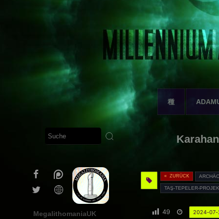
種
ADAM
Karahan 
« ZURÜCK
ARCHÄO
TAŞ-TEPELER-PROJE
49
2024-07-
MegalithomaniaUK