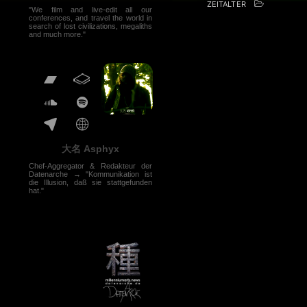
ZEITALTER
"We film and live-edit all our
conferences, and travel the world in
search of lost civilizations, megaliths
and much more."
大名 Asphyx
Chef-Aggregator & Redakteur der
Datenarche → "Kommunikation ist
die Illusion, daß sie stattgefunden
hat."