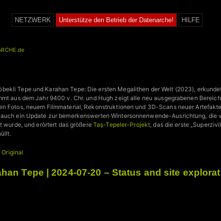
NETZWERK
Unterstütze den Betrieb der Datenarche!
HILFE
ARCHE.de
L
ekli Tepe und Karahan Tepe: Die ersten Megalithen der Welt (2023), erkunde
ammt aus dem Jahr 9400 v. Chr. und Hugh zeigt alle neu ausgegrabenen Berei
n Fotos, neuem Filmmaterial, Rekonstruktionen und 3D-Scans neuer Artefakte,
 auch ein Update zur bemerkenswerten Wintersonnenwende-Ausrichtung, die 
kt wurde, und erörtert das größere
Taş-Tepeler-Projekt
, das die erste „Superzivi
üllt.
+
Original
han Tepe | 2024-07-20 – Status and site explorat