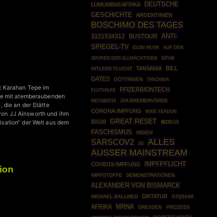
DEUTSCHE
LUMUMBAS AFRIKA
GESCHICHTE
ARGENTINIEN
BOSCHIMO DES TAGES
ANTI-
3121534312
BUSTOUR
SPIEGEL-TV
ELON MUSK
AUF DEN
SPUK
SPUREN DER ALLMÄCHTIGEN
TANSANIA
BILL
HITLERS FLUCHT
GATES
GÖTTINGEN
TANZANIA
t Karahan Tepe im
PFIZERBIONTECH
FLUTHILFE
che mit atemberaubenden
JVA BREMERVÖRDE
METABIOTA
 die an der Stätte
CORONA-IMPFUNG
MIKE YEADON
von JJ Ainsworth und ihm
GREAT RESET
B0108
lisation“ der Welt aus dem
種DEUS
FASCHISMUS
INDIEN
ALLES
SARSCOV2
3G
AUSSER MAINSTREAM
IMPFPFLICHT
COVID19-IMPFUNG
ion
IMPFSTOFFE
DEMONSTRATIONEN
ALEXANDER VON BISMARCK
DIKTATUR
MICHAEL BALLWEG
X7Q5A96
MRNA
AFRIKA
DRESDEN
PROZESS