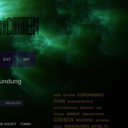
EXT
INT
kundung
CORONAINFO
BAYERN
WIEN
TOUR
SHADOW PEOPLE
E
MEGALITH
MÜNCHEN
FLUTOPFERHILFE
NDR
AMBIENT
IMMUNSYSTEM
WUHAN
COVID19
MODERNA
ANTHONY
RÄ-EISZEIT
TÜRKEI
WIKIHAUSEN
BITTEL TV
FAUCI