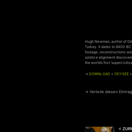
Hugh Newman, author of Göb
Turkey. It dates to 9400 BC
footage, reconstructions an
solstice alignment discovere
the world’s first ‘supercivili
→
DOWNLOAD
+
ODYSEE
→ Verteile diesen Eintrag
ZUR