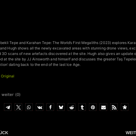
ekli Tepe and Karahan Tepe: The World’s First Megaliths (2023) explores Kara
 and Hugh shows all the newly excavated areas with stunning drone views, exc
d 3D scans of new artefacts discovered at the site. Hugh also gives an update 
d at the site by JJ Ainsworth and himself and discusses the greater Taş Tepeler 
zation’ dating back to the end of the last Ice Age.
+
Original
 weiter (
0
)
ÜCK
WEI