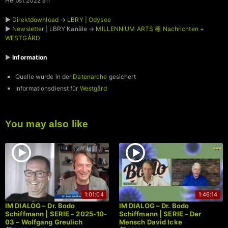
Herbst 2022 an
►
Direktdownload
→
LBRY | Odysee
►
Newsletter
| LBRY Kanäle →
MILLENNIUM ARTS 種 Nachrichten
+
WESTGÅRD
►
Information
Quelle wurde in der
Datenarche
gesichert
Informationsdienst für
Westgård
You may also like
1:01:04
1:46:14
IM DIALOG – Dr. Bodo
IM DIALOG – Dr. Bodo
Schiffmann | SERIE – 2025-10-
Schiffmann | SERIE – Der
03 – Wolfgang Greulich
Mensch David Icke