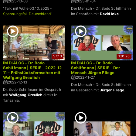
2025-10-03
2023-01-04
"Talk mit Wolle 03.10.2025 -
Der Mensch - Dr. Bodo Schiffmann
Spannungsfall Deutschland
"
im Gespräch mit
David Icke
.
57:13
1:01:26
IM DIALOG – Dr. Bodo
IM DIALOG – Dr. Bodo
Schiffmann | SERIE – 2022-12-
Schiffmann | SERIE – Der
11 – Frühstücksfernsehen mit
Mensch Jürgen Fliege
Wolfgang Greulich
2022-11-27
2022-12-13
Der Mensch - Dr. Bodo Schiffmann
Dr. Bodo Schiffmann im Gespräch
im Gespräch mit
Jürgen Fliege
.
mit
Wolfgang Greulich
direkt in
Tansania.