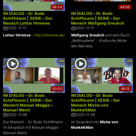
58:54
44:56
IM DIALOG – Dr. Bodo
IM DIALOG – Dr. Bodo
Schiffmann | SERIE – Der
Schiffmann | SERIE – Der
Mensch Lothar Hirneise
Mensch Wolfgang Greulich
2022-11-17
2022-11-11
Lothar Hirneise
-
http://hirneise.de/
Wolfgang Greulich
und sein Buch:
„Betthupferle“ - Kraftvolle Worte
des Wandels
50:03
48:15
IM DIALOG – Dr. Bodo
IM DIALOG – Dr. Bodo
Schiffmann | SERIE – Der
Schiffmann | SERIE – Der
Mensch Manuel Maggio –
Mensch Micha von
Manuel Meint
MunkeltMan
2022-11-08
2022-11-06
Der Mensch - Dr. Bodo Schiffmann
im Gespräch mit
Micha von
im Gespräch mit Manuel Maggio -
MunkeltMan
Manuel Meint.