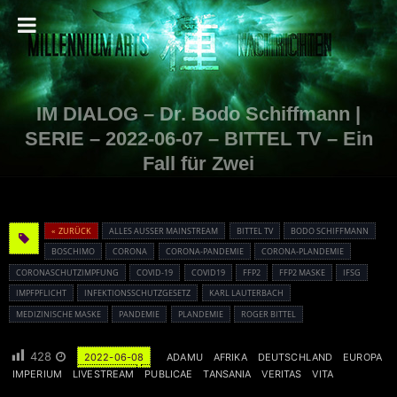
IM DIALOG – Dr. Bodo Schiffmann |
SERIE – 2022-06-07 – BITTEL TV – Ein
Fall für Zwei
« ZURÜCK
ALLES AUSSER MAINSTREAM
BITTEL TV
BODO SCHIFFMANN
BOSCHIMO
CORONA
CORONA-PANDEMIE
CORONA-PLANDEMIE
CORONASCHUTZIMPFUNG
COVID-19
COVID19
FFP2
FFP2 MASKE
IFSG
IMPFPFLICHT
INFEKTIONSSCHUTZGESETZ
KARL LAUTERBACH
MEDIZINISCHE MASKE
PANDEMIE
PLANDEMIE
ROGER BITTEL
428
2022-06-08
ADAMU
AFRIKA
DEUTSCHLAND
EUROPA
IMPERIUM
LIVESTREAM
PUBLICAE
TANSANIA
VERITAS
VITA