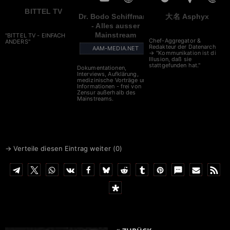
BITTEL TV
Dr. Bodo Schiffmann
大名 Asphyx
- Alles ausser
Mainstream
"BITTEL TV - EINFACH
Chef-Aggregator &
ANDERS"
Redakteur der Datenarche
AAM-MEDIA.NET
→ "Kommunikation ist die
Illusion, daß sie
stattgefunden hat."
Dokumentationen,
Interviews, Aufklärung,
medizinische Vorträge und
Informationen - frei von
Zensur außerhalb des
Mainstreams.
→ Verteile diesen Eintrag weiter (
0
)