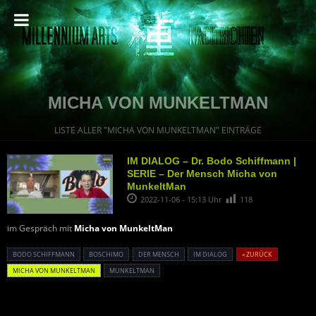
MICHA VON MUNKELTMAN
LISTE ALLER "MICHA VON MUNKELTMAN" EINTRÄGE
IM DIALOG – Dr. Bodo Schiffmann |
SERIE – Der Mensch Micha von
MunkeltMan
2022-11-06 - 15:13 Uhr
118
im Gespräch mit
Micha von MunkeltMan
BODO SCHIFFMANN
BOSCHIMO
DER MENSCH
IM DIALOG
« ZURÜCK
MICHA VON MUNKELTMAN
MUNKELTMAN