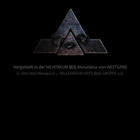
Powered By :
Hergestellt in der
von
NICHTRAUM 製造 Manufaktur
WESTGÅRD
Westgård
MILLENNIUM ARTS 勤続 GRUPPE e.K.
© 1994-2026
→