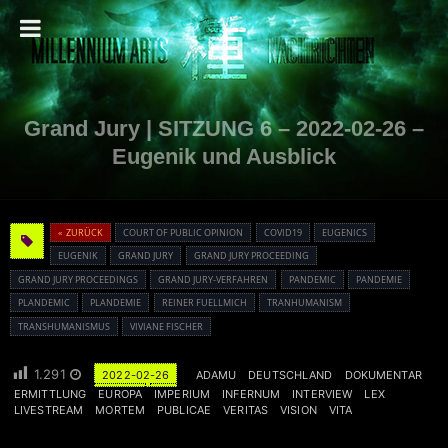
Grand Jury | SITZUNG 6 – 2022-02-26 –
Eugenik und Ausblick
« ZURÜCK
COURT OF PUBLIC OPINION
COVID19
EUGENICS
EUGENIK
GRAND JURY
GRAND JURY PROCEEDING
GRAND JURY PROCEEDINGS
GRAND JURY-VERFAHREN
PANDEMIC
PANDEMIE
PLANDEMIC
PLANDEMIE
REINER FUELLMICH
TRANHUMANISM
TRANSHUMANISMUS
VIVIANE FISCHER
1.291
2022-02-26
ADAMU
DEUTSCHLAND
DOKUMENTAR
ERMITTLUNG
EUROPA
IMPERIUM
INFERNUM
INTERVIEW
LEX
LIVESTREAM
MORTEM
PUBLICAE
VERITAS
VISION
VITA