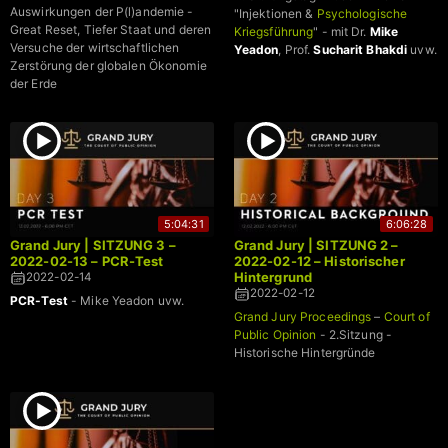
Auswirkungen der P(l)andemie -
"Injektionen &
Psychologische
Great Reset, Tiefer Staat und deren
Kriegsführung
" - mit Dr.
Mike
Versuche der wirtschaftlichen
Yeadon
, Prof.
Sucharit Bhakdi
uvw.
Zerstörung der globalen Ökonomie
der Erde
5:04:31
6:06:28
Grand Jury | SITZUNG 3 –
Grand Jury | SITZUNG 2 –
2022-02-13 – PCR-Test
2022-02-12 – Historischer
Hintergrund
2022-02-14
2022-02-12
PCR-Test
- Mike Yeadon uvw.
Grand Jury Proceedings
–
Court of
Public Opinion
- 2.Sitzung -
Historische Hintergründe