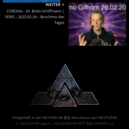
WEITER
CORONA – Dr. Bodo Schiffmann |
SERIE – 2022-02-26 – Boschimo des
Tages
Powered By :
Hergestellt in der
von
NICHTRAUM 製造 Manufaktur
WESTGÅRD
Westgård
MILLENNIUM ARTS 勤続 GRUPPE e.K.
© 1994-2026
→