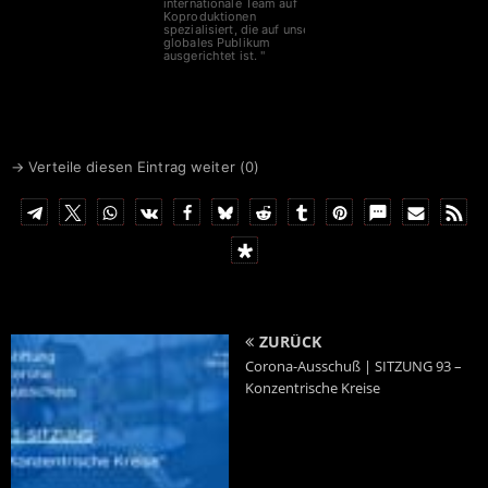
internationale Team auf
Koproduktionen
spezialisiert, die auf unser
globales Publikum
ausgerichtet ist. "
Spenden bitte an
IBAN
DE6641660124001717
0700
BIC
GENODEM1LPS
→ Verteile diesen Eintrag weiter (
0
)
ZURÜCK
Corona-Ausschuß | SITZUNG 93 –
Konzentrische Kreise