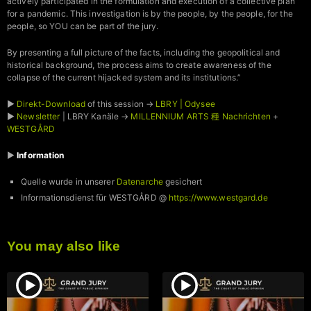
actively participated in the formulation and execution of a collective plan
for a pandemic. This investigation is by the people, by the people, for the
people, so YOU can be part of the jury.
By presenting a full picture of the facts, including the geopolitical and
historical background, the process aims to create awareness of the
collapse of the current hijacked system and its institutions.”
►
Direkt-Download
of this session →
LBRY | Odysee
►
Newsletter
| LBRY Kanäle →
MILLENNIUM ARTS 種 Nachrichten
+
WESTGÅRD
►
Information
Quelle wurde in unserer
Datenarche
gesichert
Informationsdienst für WESTGÅRD @
https://www.westgard.de
You may also like