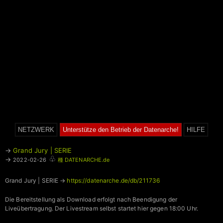
NETZWERK
Unterstütze den Betrieb der Datenarche!
HILFE
→
Grand Jury | SERIE
♧
→
2022-02-26
種 DATENARCHE.de
Grand Jury | SERIE →
https://datenarche.de/db/211736
Die Bereitstellung als Download erfolgt nach Beendigung der
Liveübertragung. Der Livestream selbst startet hier gegen 18:00 Uhr.