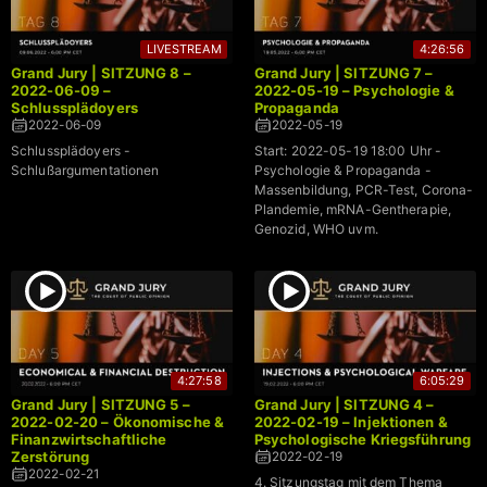
LIVESTREAM
4:26:56
Grand Jury | SITZUNG 8 –
Grand Jury | SITZUNG 7 –
2022-06-09 –
2022-05-19 – Psychologie &
Schlussplädoyers
Propaganda
2022-06-09
2022-05-19
Schlussplädoyers -
Start: 2022-05-19 18:00 Uhr -
Schlußargumentationen
Psychologie & Propaganda -
Massenbildung, PCR-Test, Corona-
Plandemie, mRNA-Gentherapie,
Genozid, WHO uvm.
4:27:58
6:05:29
Grand Jury | SITZUNG 5 –
Grand Jury | SITZUNG 4 –
2022-02-20 – Ökonomische &
2022-02-19 – Injektionen &
Finanzwirtschaftliche
Psychologische Kriegsführung
Zerstörung
2022-02-19
2022-02-21
4. Sitzungstag mit dem Thema