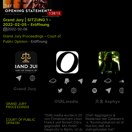
1:38:13
Grand Jury | SITZUNG 1 –
2022-02-05 – Eröffnung
2022-02-06
Grand Jury Proceedings
–
Court of
Public Opinion
- Eröffnung
Grand Jury
OVALmedia
大名 Asphyx
GRAND JURY
PROCEEDINGS
-
"OVALmedia wurde in 2002
Chef-Aggregator &
von Filmemachern Lilian
Redakteur der Datenarche
COURT OF PUBLIC
Franck und Robert Cibis
→ "Kommunikation ist die
OPINION
gegründet. Mit ihrem
Illusion, daß sie
Hauptsitz in Berlin, ist das
stattgefunden hat."