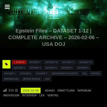
Epstein Files – DATASET 1-12 |
COMPLETE ARCHIVE – 2026-02-06 –
USA DOJ
« ZURÜCK
DATASET 1
DATASET 10
DATASET 11
DATASET 12
DATASET 2
DATASET 3
DATASET 4
DATASET 5
DATASET 6
DATASET 7
DATASET 8
DATASET 9
DEPARTMENT OF JUSTICE
DOJ
EPSTEIN
EPSTEIN FILES
JEFFREY EPSTEIN
USA
328
2026-02-06
ADAMU
ERMITTLUNG
IMPERIUM
INDIVIDUUM
INTERVIEW
LEX
VERITAS