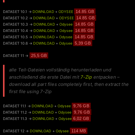
14.85 GB
DATASET 10.1 →
DOWNLOAD
+
ODYSEE
14.85 GB
DATASET 10.2 →
DOWNLOAD
+
ODYSEE
14.85 GB
DATASET 10.3 →
DOWNLOAD
+
Odysee
14.85 GB
DATASET 10.4 →
DOWNLOAD
+
Odysee
14.85 GB
DATASET 10.5 →
DOWNLOAD
+
Odysee
5,39 GB
DATASET 10.6 →
DOWNLOAD
+
Odysee
25,5 GB
DATASET 11 →
alle Teil-Dateien vollständig herunterladen und
anschließend die erste Datei mit
7-Zip
entpacken –
download all part files completely first, then extract the
first file using 7-Zip
9,76 GB
DATASET 11.1 →
DOWNLOAD
+
Odysee
9,76 GB
DATASET 11.2 →
DOWNLOAD
+
Odysee
6,02 GB
DATASET 11.3 →
DOWNLOAD
+
Odysee
114 MB
DATASET 12 →
DOWNLOAD
+
Odysee