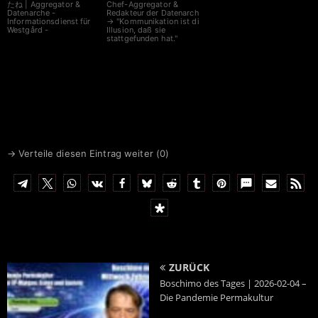
たね | Aggregator &
Chef-Aggregator &
Datenarche -
Redakteur der Datenarche
Informationsdienst für
→ "Kommunikation ist die
Westgård -
Illusion, daß sie
stattgefunden hat."
→ Verteile diesen Eintrag weiter (
0
)
ZURÜCK
Boschimo des Tages | 2026-02-04 –
Die Pandemie Permakultur