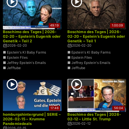
49:19
1:00:09
Boschimo des Tages | 2026-
Boschimo des Tages | 2026-
02-20 – Epstein’s Eugenik oder
02-20 – Epstein’s Eugenik oder
Genetik – Teil 2
Genetik – Teil 1
2026-02-20
2026-02-20
■ Epstein's KI Baby Farms
■ Epstein's KI Baby Farms
■ Epstein Files
■ Epstein Files
■ Jeffrey Epstein's Emails
■ Jeffrey Epstein's Emails
■ Jefftube
■ Jefftube
17:46
56:04
homburgshintergrund | SERIE –
Boschimo des Tages | 2026-
2026-02-15 – Krumme
02-12 – Little St. Trump
Pandemiedeals
2026-02-12
2026-02-15