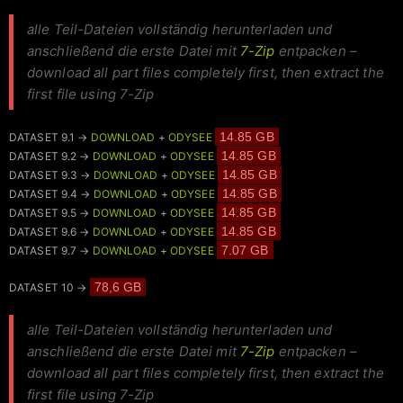
alle Teil-Dateien vollständig herunterladen und
anschließend die erste Datei mit
7-Zip
entpacken –
download all part files completely first, then extract the
first file using 7-Zip
14.85 GB
DATASET 9.1 →
DOWNLOAD
+
ODYSEE
14.85 GB
DATASET 9.2 →
DOWNLOAD
+
ODYSEE
14.85 GB
DATASET 9.3 →
DOWNLOAD
+
ODYSEE
14.85 GB
DATASET 9.4 →
DOWNLOAD
+
ODYSEE
14.85 GB
DATASET 9.5 →
DOWNLOAD
+
ODYSEE
14.85 GB
DATASET 9.6 →
DOWNLOAD
+
ODYSEE
7.07 GB
DATASET 9.7 →
DOWNLOAD
+
ODYSEE
78,6 GB
DATASET 10 →
alle Teil-Dateien vollständig herunterladen und
anschließend die erste Datei mit
7-Zip
entpacken –
download all part files completely first, then extract the
first file using 7-Zip