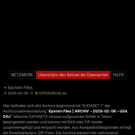
NETZWERK
Unterstütze den Betrieb der Datenarche!
HILFE
→
Epstein Files
♧
→
2026-02-06
種 DATENARCHE.de
Hier befinden sich alle Archive beginnend mit “DATASET 1” der
Archivzusammenstellung “
Epstein Files | ARCHIV – 2026-02-06 – USA
DOJ
“. Manche DATASETS müssen aufgrund der Größe in Teilen
bereitgestellt werden und können mit RAR oder ZIP wieder
zusammengefügt und entpackt werden. Aus Kompatibilitätsgründen erfolgt
die Bereitstellung in ZIP-Form. Die Archive werden hier zeitversetzt