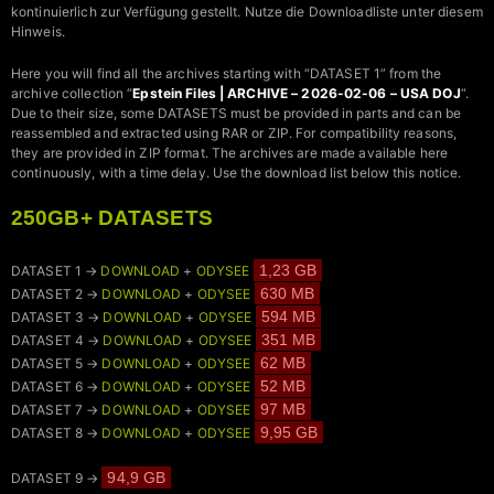
kontinuierlich zur Verfügung gestellt. Nutze die Downloadliste unter diesem
Hinweis.
Here you will find all the archives starting with “DATASET 1” from the
archive collection “
Epstein Files | ARCHIVE – 2026-02-06 – USA DOJ
“.
Due to their size, some DATASETS must be provided in parts and can be
reassembled and extracted using RAR or ZIP. For compatibility reasons,
they are provided in ZIP format. The archives are made available here
continuously, with a time delay. Use the download list below this notice.
250GB+ DATASETS
1,23 GB
DATASET 1 →
DOWNLOAD
+
ODYSEE
630 MB
DATASET 2 →
DOWNLOAD
+
ODYSEE
594 MB
DATASET 3 →
DOWNLOAD
+
ODYSEE
351 MB
DATASET 4 →
DOWNLOAD
+
ODYSEE
62 MB
DATASET 5 →
DOWNLOAD
+
ODYSEE
52 MB
DATASET 6 →
DOWNLOAD
+
ODYSEE
97 MB
DATASET 7 →
DOWNLOAD
+
ODYSEE
9,95 GB
DATASET 8 →
DOWNLOAD
+
ODYSEE
94,9 GB
DATASET 9 →