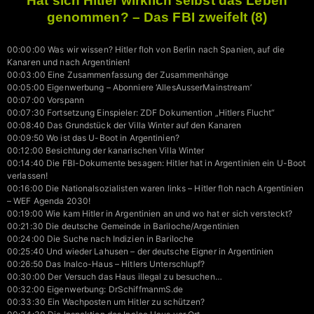
Hat sich Hitler wirklich selbst das Leben
genommen? – Das FBI zweifelt (8)
00:00:00 Was wir wissen? Hitler floh von Berlin nach Spanien, auf die
Kanaren und nach Argentinien!
00:03:00 Eine Zusammenfassung der Zusammenhänge
00:05:00 Eigenwerbung – Abonniere ‘AllesAusserMainstream’
00:07:00 Vorspann
00:07:30 Fortsetzung Einspieler: ZDF Dokumention „Hitlers Flucht“
00:08:40 Das Grundstück der Villa Winter auf den Kanaren
00:09:50 Wo ist das U-Boot in Argentinien?
00:12:00 Besichtung der kanarischen Villa Winter
00:14:40 Die FBI-Dokumente besagen: Hitler hat in Argentinien ein U-Boot
verlassen!
00:16:00 Die Nationalsozialisten waren links – Hitler floh nach Argentinien
– WEF Agenda 2030!
00:19:00 Wie kam Hitler in Argentinien an und wo hat er sich versteckt?
00:21:30 Die deutsche Gemeinde in Bariloche/Argentinien
00:24:00 Die Suche nach Indizien in Bariloche
00:25:40 Und wieder Lahusen – der deutsche Eigner in Argentinien
00:26:50 Das Inalco-Haus – Hitlers Unterschlupf?
00:30:00 Der Versuch das Haus illegal zu besuchen…
00:32:00 Eigenwerbung: DrSchiffmanmS.de
00:33:30 Ein Wachposten um Hitler zu schützen?