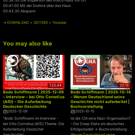
00:34:30 Die Inspektion des Inalco Haus vor Ort
00:41:00 Mit der Drohne über das Haus
00:43:30 Abspann
→
DOWNLOAD
+
ODYSEE
+
Youtube
You may also like
1:22:49
22:10
Bodo Schiffmann | 2025-12-09
Bodo Schiffmann | 2025-10-14
– Interview – bei Otto Cornelius
– Warum Deutschland seine
(AfD) – Die Aufarbeitung
Geschichte nicht aufarbeitet |
Deutscher Geschichte
Buchvorstellung
2025-12-09
2025-10-15
"Bodo Schiffmann im Interview -
Ist die CIA eine Nazi-Organisation?
bei Otto Cornelius (AfD) Thema: Die
– Der Deep State als deutsches
Aufarbeitung Deutscher
Erfolgsmodell → Buchvorstellung:
Geschichte"
Warum Deutschland seine