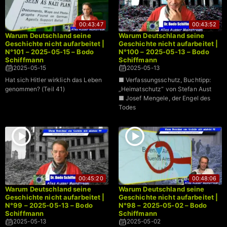
00:43:47
00:43:52
Warum Deutschland seine
Warum Deutschland seine
Geschichte nicht aufarbeitet |
Geschichte nicht aufarbeitet |
N°101 – 2025-05-15 – Bodo
N°100 – 2025-05-13 – Bodo
Schiffmann
Schiffmann
2025-05-15
2025-05-13
Hat sich Hitler wirklich das Leben
■ Verfassungsschutz, Buchtipp:
genommen? (Teil 41)
„Heimatschutz“ von Stefan Aust
■ Josef Mengele, der Engel des
Todes
00:45:20
00:48:06
Warum Deutschland seine
Warum Deutschland seine
Geschichte nicht aufarbeitet |
Geschichte nicht aufarbeitet |
N°99 – 2025-05-13 – Bodo
N°98 – 2025-05-02 – Bodo
Schiffmann
Schiffmann
2025-05-13
2025-05-02