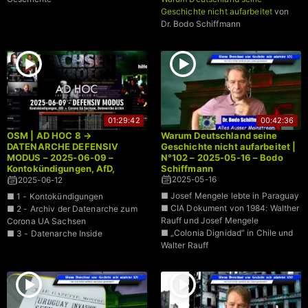
Geschichte nicht aufarbeitet
von
Dr. Bodo Schiffmann
01:29:42
00:42:36
OSM | AD HOC 8 →
Warum Deutschland seine
DATENARCHE DEFENSIV
Geschichte nicht aufarbeitet |
MODUS – 2025-06-09 –
N°102 – 2025-05-16 – Bodo
Kontokündigungen, AfD,
Schiffmann
Corona UA Sachsen
2025-05-16
2025-06-12
■ Josef Mengele lebte in Paraguay
■ 1 - Kontokündigungen
■ CIA Dokument von 1984: Walther
■ 2 - Archiv der Datenarche zum
Rauff und Josef Mengele
Corona UA Sachsen
■ „Colonia Dignidad“ in Chile und
■ 3 - Datenarche Inside
Walter Rauff