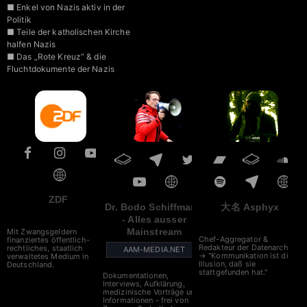
■ Enkel von Nazis aktiv in der
Politik
■ Teile der katholischen Kirche
halfen Nazis
■ Das „Rote Kreuz“ & die
Fluchtdokumente der Nazis
■ „Agenda 2030“ des WEF
■ NATO – Gemeinsam gegen
Russland
ZDF
Dr. Bodo Schiffmann
大名 Asphyx
- Alles ausser
Mainstream
Mit Zwangsgeldern
Chef-Aggregator &
finanziertes öffentlich-
Redakteur der Datenarche
rechtliches, staatlich
AAM-MEDIA.NET
→ "Kommunikation ist die
verwaltetes Medium in
Illusion, daß sie
Deutschland.
stattgefunden hat."
Dokumentationen,
Interviews, Aufklärung,
medizinische Vorträge und
Informationen - frei von