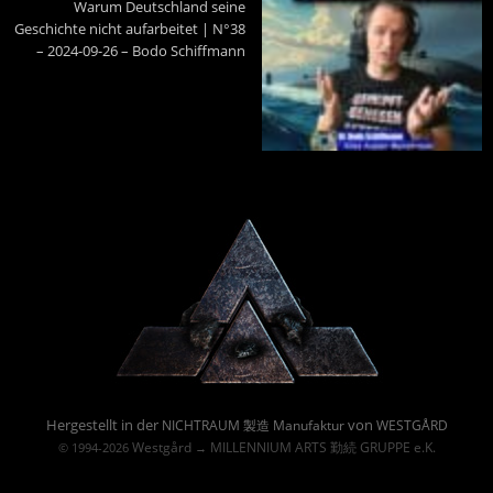
Warum Deutschland seine
Geschichte nicht aufarbeitet | N°38
– 2024-09-26 – Bodo Schiffmann
Powered By :
Hergestellt in der
von
NICHTRAUM 製造 Manufaktur
WESTGÅRD
Westgård
MILLENNIUM ARTS 勤続 GRUPPE e.K.
© 1994-2026
→