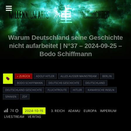
Warum Deutschland seine Geschichte
nicht aufarbeitet | N°37 – 2024-09-25 –
Bodo Schiffmann
« ZURÜCK
ADOLF HITLER
ALLES AUSSER MAINSTREAM
BERLIN
BODO SCHIFFMANN
DEUTSCHE GESCHICHTE
DEUTSCHLAND
DEUTSCHLAND GESCHICHTE
FLUCHTROUTE
HITLER
KANARISCHE INSELN
SPANIEN
ZDF
74
2024-10-15
3. REICH
ADAMU
EUROPA
IMPERIUM
LIVESTREAM
VERITAS