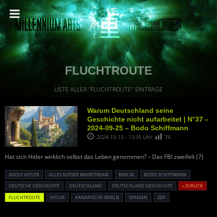
FLUCHTROUTE
LISTE ALLER "FLUCHTROUTE" EINTRÄGE
Warum Deutschland seine
Geschichte nicht aufarbeitet | N°37 –
2024-09-25 – Bodo Schiffmann
2024-10-15 - 13:35 Uhr
76
Hat sich Hitler wirklich selbst das Leben genommen? – Das FBI zweifelt (7)
ADOLF HITLER
ALLES AUSSER MAINSTREAM
BERLIN
BODO SCHIFFMANN
DEUTSCHE GESCHICHTE
DEUTSCHLAND
DEUTSCHLAND GESCHICHTE
« ZURÜCK
FLUCHTROUTE
HITLER
KANARISCHE INSELN
SPANIEN
ZDF