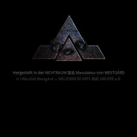
Powered By :
Hergestellt in der
von
NICHTRAUM 製造 Manufaktur
WESTGÅRD
Westgård
MILLENNIUM ARTS 勤続 GRUPPE e.K.
© 1994-2026
→