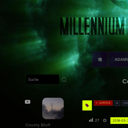
種
ADAM
C
« ZURÜCK
4
CO
27
2018-03-
County Bluff