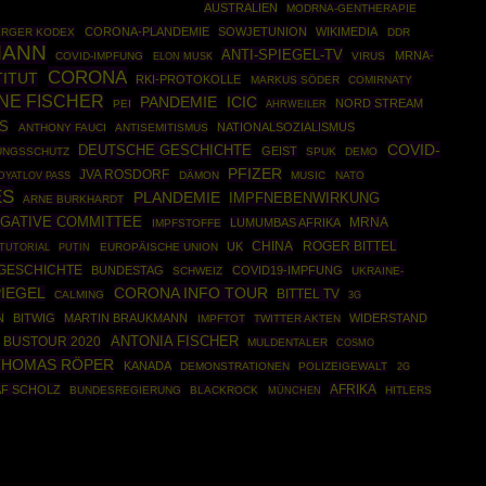
AUSTRALIEN
MODRNA-GENTHERAPIE
CORONA-PLANDEMIE
SOWJETUNION
WIKIMEDIA
ERGER KODEX
DDR
MANN
ANTI-SPIEGEL-TV
MRNA-
COVID-IMPFUNG
VIRUS
ELON MUSK
CORONA
TITUT
RKI-PROTOKOLLE
MARKUS SÖDER
COMIRNATY
ANE FISCHER
PANDEMIE
ICIC
NORD STREAM
PEI
AHRWEILER
S
NATIONALSOZIALISMUS
ANTHONY FAUCI
ANTISEMITISMUS
COVID-
DEUTSCHE GESCHICHTE
GEIST
UNGSSCHUTZ
SPUK
DEMO
PFIZER
JVA ROSDORF
DÄMON
MUSIC
NATO
DYATLOV PASS
ES
PLANDEMIE
IMPFNEBENWIRKUNG
ARNE BURKHARDT
IGATIVE COMMITTEE
MRNA
LUMUMBAS AFRIKA
IMPFSTOFFE
CHINA
ROGER BITTEL
UK
 TUTORIAL
PUTIN
EUROPÄISCHE UNION
GESCHICHTE
BUNDESTAG
COVID19-IMPFUNG
SCHWEIZ
UKRAINE-
CORONA INFO TOUR
PIEGEL
BITTEL TV
CALMING
3G
N
BITWIG
MARTIN BRAUKMANN
WIDERSTAND
IMPFTOT
TWITTER AKTEN
ANTONIA FISCHER
BUSTOUR 2020
MULDENTALER
COSMO
THOMAS RÖPER
KANADA
DEMONSTRATIONEN
POLIZEIGEWALT
2G
AFRIKA
F SCHOLZ
BUNDESREGIERUNG
BLACKROCK
MÜNCHEN
HITLERS