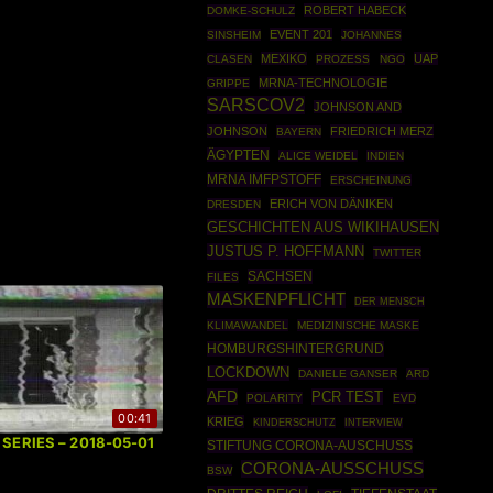
ROBERT HABECK
DOMKE-SCHULZ
EVENT 201
SINSHEIM
JOHANNES
MEXIKO
UAP
CLASEN
PROZESS
NGO
MRNA-TECHNOLOGIE
GRIPPE
SARSCOV2
JOHNSON AND
JOHNSON
FRIEDRICH MERZ
BAYERN
ÄGYPTEN
ALICE WEIDEL
INDIEN
MRNA IMFPSTOFF
ERSCHEINUNG
ERICH VON DÄNIKEN
DRESDEN
GESCHICHTEN AUS WIKIHAUSEN
JUSTUS P. HOFFMANN
TWITTER
SACHSEN
FILES
MASKENPFLICHT
DER MENSCH
KLIMAWANDEL
MEDIZINISCHE MASKE
HOMBURGSHINTERGRUND
LOCKDOWN
DANIELE GANSER
ARD
AFD
PCR TEST
POLARITY
EVD
00:41
KRIEG
KINDERSCHUTZ
INTERVIEW
| SERIES – 2018-05-01
STIFTUNG CORONA-AUSCHUSS
CORONA-AUSSCHUSS
BSW