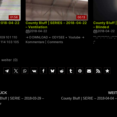
01:56
00:13
 2018-04-22
County Bluff | SERIES – 2018-04-22
County Bluff 
– Ventilation
– Blinded
2018-04-22
2018-04-22
 109 101 110
→ DOWNLOAD + ODYSEE + Youtube →
“”:::””:””:””:”::::””,”
1 114 103 105
Kommentare | Comments
;”
 weiter (
0
)
ÜCK
WEI
Bluff | SERIE – 2018-03-29 –
County Bluff | SERIE – 2018-04-04 
r