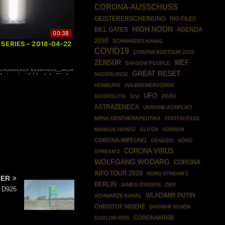
CORONA-AUSSCHUSS
GEISTERERSCHEINUNG
RKI-FILES
HIGH NOON
AGENDA
BILL GATES
00:38
2030
SCHWARZER KANAL
| SERIES – 2018-04-22
COVID19
CORONA BUSTOUR 2020
ZENSUR
WEF
SHADOW PEOPLE
”;””:””””:””:”,.”,”,”””,””,””::::””;””
GREAT RESET
NIEDERLANDE
HOMBURG
JVA BREMERVÖRDE
UFO
GEOPOLITIK
PERU
DIVI
ASTRAZENECA
UKRAINE-KONFLIKT
MRNA-GENTHERAPEUTIKA
EPSTEIN FILES
MARKUS HAINTZ
GLITCH
HORROR
CORONA-IMPFUNG
GENOZID
NORD
CORONA VIRUS
STREAM 2
WOLFGANG WODARG
CORONA
INFO TOUR 2020
NORD STREAM 1
TER
BERLIN
JAMES O'KEEFE
DER
– D926
WLADIMIR PUTIN
SCHWARZE KANAL
CHRISTOF MISERÉ
DAGMAR SCHÖN
CORONAKRISE
DJATLOW PASS