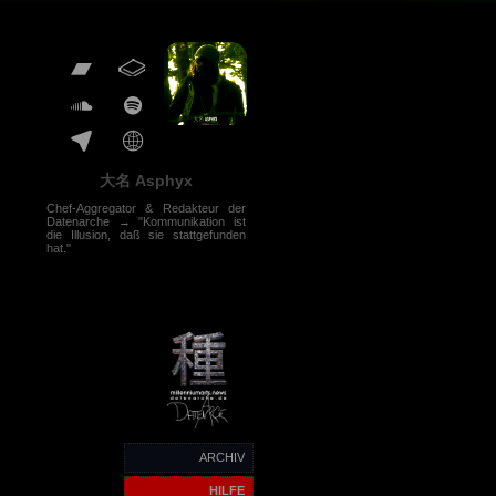
大名 Asphyx
Chef-Aggregator & Redakteur der
Datenarche → "Kommunikation ist
die Illusion, daß sie stattgefunden
hat."
ARCHIV
HILFE