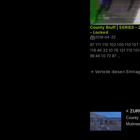
County Bluff | SERIES –
– Locked
2018-04-22
67 111 110 102 105 110 101
116 46 32 10 76 121 115 10
99 46 10 72 97 ...
→ Verteile diesen Eintrag
ZUR
County 
Mutinee