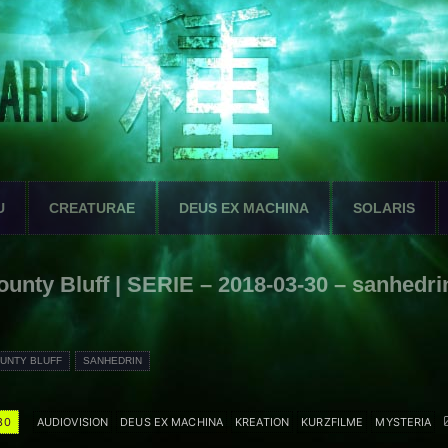
U
CREATURAE
DEUS EX MACHINA
SOLARIS
ounty Bluff | SERIE – 2018-03-30 – sanhedri
UNTY BLUFF
SANHEDRIN
30
AUDIOVISION
DEUS EX MACHINA
KREATION
KURZFILME
MYSTERIA