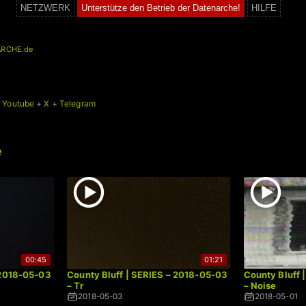
NETZWERK
Unterstütze den Betrieb der Datenarche!
HILFE
RCHE.de
+
Youtube
+
X
+
Telegram
e
00:45
01:21
 2018-05-03
County Bluff | SERIES – 2018-05-03
County Bluff 
– Tr
– Noise
2018-05-03
2018-05-01