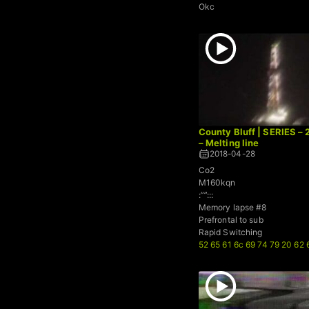
Okc
County Bluff | SERIES –
– Melting line
2018-04-28
Co2
M160kqn
:””:::
Memory lapse #8
Prefrontal to sub
Rapid Switching
52 65 61 6c 69 74 79 20 62 