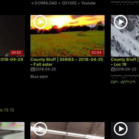
→ DOWNLOAD + ODYSEE + Youtube
“”””,””,””,””,”:”::””:”
00:50
02:04
 2018-04-28
County Bluff | SERIES – 2018-04-25
County Bluff 
– Fall aster
– Loc 19
2018-04-25
2018-04-23
Blue stem
“:””:”””:::”:”””:””:””
ᑎᑭᑦ- ᐊᑎᖅᐳᖅ
6c 75 72