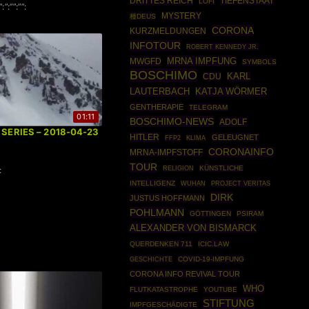
DRITTES REICH
TIEFENSTAAT
LOFI
”:”:””:””:
MYSTERY
種DEUS
CORONA
KURZMELDUNGEN
INFOTOUR
ROBERT KENNEDY JR.
MRNA IMPFUNG
MWGFD
SYMBOLS
BOSCHIMO
CDU
KARL
LAUTERBACH
KATJA WÖRMER
GENTHERAPIE
TELEGRAM
01:11
BOSCHIMO-NEWS
ADOLF
| SERIES – 2018-04-23
HITLER
GELEUGNET
FFP2
KLIMA
CORONAINFO
MRNA-IMPFSTOFF
TOUR
KÜNSTLICHE
:
RELIGION
INTELLIGENZ
WUHAN
PROJECT VERITAS
DIRK
JUSTUS HOFFMANN
POHLMANN
GÖTTINGEN
PSIRAM
ALEXANDER VON BISMARCK
QUERDENKEN 711
ICIC.LAW
GESCHICHTE
COVID-19-IMPFUNG
CORONA INFO REVIVAL TOUR
WHO
FLUTKATASTROPHE
YOUTUBE
STIFTUNG
IMPFGESCHÄDIGTE