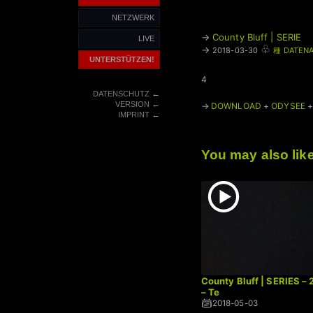
NETZWERK
→
County Bluff | SERIE
LIVE
♧
→
2018-03-30
種 DATENA
UNTERSTÜTZEN!
4
←
DATENSCHUTZ
←
VERSION
→
DOWNLOAD
+
ODYSEE
←
IMPRINT
You may also lik
County Bluff | SERIES –
– Te
2018-05-03