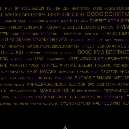
IMPFSCHADEN
NTINIEN
TWITTER
ZDF
FELIKS
NÜRNB
MIKE YEADON
KREBS
BODO SCHIFF
DOMINIK REICHERT
ELTWIRTSCHAFTSFORUM
ROBERT KOCH-INS
MARTIN SCHWAB
EDGAR SIEMUND
ERICH VON DAENIKEN
VIVI
NATO-AKTE
WORLD ECONOMIC FORUM
0108
JENS SPAHN
KOPILOT
OSTEN
FASCHISMU
FRANKREICH
PAUL-EHRLICH INSTITUT
ANTIFA
HUNTER BIDEN
LES AUSSER MAINSTREAM
IMPFTOD
SKEPTIKER
VERFASS
WIEN
CORONAVIRUS
HITLER
ASA
IMPFZWANG
AUF DEN SPUREN DER ALLMÄCHTIGEN
BOSCHIMO DES TAG
 GREULICH
GRAPHEN
POLY GRID
METABIOTA
USA
BURG
INTERNATIONAL CRIMES INVEST
PLAUEN
LEAK
大名 ASPHYX
WIKIPEDIA
TATE
THÜRINGEN
TÜRKEI
MICHAEL BALLWEG
BIOWAFFEN
POLY GRID
MASKENZWANG
DEUTSCHLAND 
MANIPULATION
GESCHÄDIGT
NEW YORK
SUCHARIT BHAKDI
ANTI-S
MODERNA
DIKTATUR
ANGELA MERKEL
 PASS
ANNALENA BAERBOCK
BUSTOUR
SPD
SACHSEN-MIKROFO
MPFUNG
ALIENS
MARKUS FIEDLER
PROPAGANDA
ITUT
HEIKO SCHÖNING
BEATE BAHNER
MYTHEN METZGER
3121534312
CORONA IMPFUNG
TWITTERFILES
JAPAN
RALF LUDWIG
BITWIG ANLEITUNG
OLA
PRÄ-ASTRONAUTIK
TSCHMER
FLUTHILFE