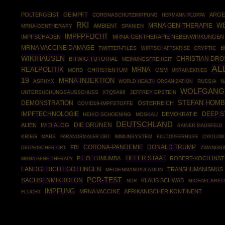
POLTERGEIST
GEIMPFT
ARGE
CORONASCHUTZIMPFUNG
HERMANN PLOPPA
RKI
MRNA GEN-THERAPIE
W
AMBIENT
MRNA-GENTHERAPY
SPANIEN
IMPFPFLICHT
IMPFSCHADEN
MRNA-GENTHERAPIE NEBENWIRKUNGEN
MRNA VACCINE DAMAGE
B
TWITTER-FILES
WIRTSCHAFTSKRISE
CRYPTIC
WIKIHAUSEN
CHRISTIAN DR
BITWIG TUTORIAL
MEINUNGSFREIHEIT
AL
REALPOLITIK
MRNA
CHRISTENTUM
OSM
MORD
UKRAINEKRIEG
19
MRNA-INJEKTION
ASPHYX
WORLD HEALTH ORGANIZATION
RUSSIA
N
WOLFGANG
UNTERSUCHUNGSAUSSCHUSS
X7Q5A96
JEFFREY EPSTEIN
STEFAN HOM
DEMONSTRATION
ÖSTERREICH
COVID19-IMPFSTOFFE
IMPFTECHNOLOGIE
DEEP S
DEMOKRATIE
HEIKO SCHOENING
MOSKAU
DEUTSCHLAND
DIE GRÜNEN
ALIEN
IM DIALOG
RAINER MAUSFELD
KRIEG
MARS
IMMUNSYSTEM
PARANORMALER ORT
FLUTOPFERHILFE
DYATLOW
CORONA-PANDEMIE
DONALD TRUMP
FBI
ZWANGSI
DELPHISCHER ORT
TIEFER STAAT
P.L.O. LUMUMBA
ROBERT-KOCH INST
MRNA GENE THERAPY
LANDGERICHT GÖTTINGEN
TRANSHUMANISMUS
MEDIENMANIPULATION
PCR-TEST
SACHSENMIKROFON
KLAUS SCHWAB
NDR
MICHAEL KRE
IMPFUNG
MRNA VACCINE
AFRIKANISCHER KONTINENT
FLUCHT