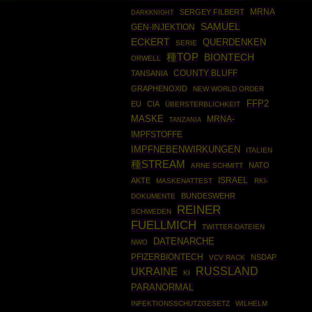
MRNA
SERGEY FILBERT
DARKKNIGHT
SAMUEL
GEN-INJEKTION
ECKERT
QUERDENKEN
SERIE
種TOP
BIONTECH
ORWELL
COUNTY BLUFF
TANSANIA
GRAPHENOXID
NEW WORLD ORDER
FFP2
EU
CIA
ÜBERSTERBLICHKEIT
MASKE
MRNA-
TANZANIA
IMPFSTOFFE
IMPFNEBENWIRKUNGEN
ITALIEN
種STREAM
NATO
ARNE SCHMITT
ISRAEL
AKTE
MASKENATTEST
RKI-
BUNDESWEHR
DOKUMENTE
REINER
SCHWEDEN
FUELLMICH
TWITTER-DATEIEN
DATENARCHE
NWO
PFIZERBIONTECH
NSDAP
VCV RACK
RUSSLAND
UKRAINE
KI
PARANORMAL
INFEKTIONSSCHUTZGESETZ
WILHELM