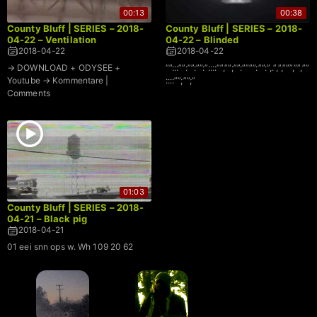
00:13
00:38
County Bluff | SERIES – 2018-
County Bluff | SERIES – 2018-
04-22 – Ventilation
04-22 – Blinded
2018-04-22
2018-04-22
→ DOWNLOAD + ODYSEE +
“”:::””:””:””:”::::””,””;””:””””:””:”,.”,”,”””,””,””
Youtube → Kommentare |
::::””;””;”
Comments
01:03
County Bluff | SERIES – 2018-
04-21 – Black pig
2018-04-21
01 eei snn ops w. Wh 109 20 62