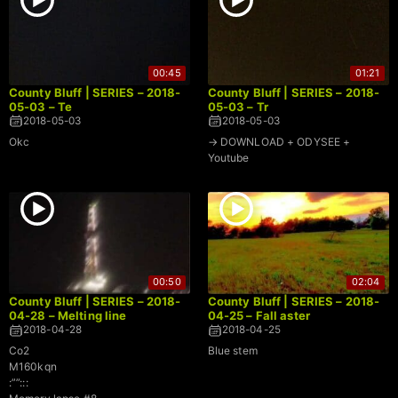
00:45
01:21
County Bluff | SERIES – 2018-
County Bluff | SERIES – 2018-
05-03 – Te
05-03 – Tr
2018-05-03
2018-05-03
Okc
→ DOWNLOAD + ODYSEE +
Youtube
00:50
02:04
County Bluff | SERIES – 2018-
County Bluff | SERIES – 2018-
04-28 – Melting line
04-25 – Fall aster
2018-04-28
2018-04-25
Co2
Blue stem
M160kqn
:””:::