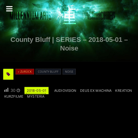
County Bluff | SERIES – 2018-05-01 –
Noise
« ZURÜCK
COUNTY BLUFF
NOISE
30
2018-05-01
AUDIOVISION
DEUS EX MACHINA
KREATION
KURZFILME
MYSTERIA