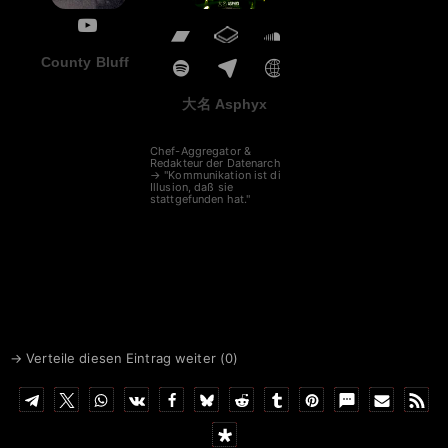
County Bluff
大名 Asphyx
Chef-Aggregator &
Redakteur der Datenarche
→ "Kommunikation ist die
Illusion, daß sie
stattgefunden hat."
→ Verteile diesen Eintrag weiter (
0
)