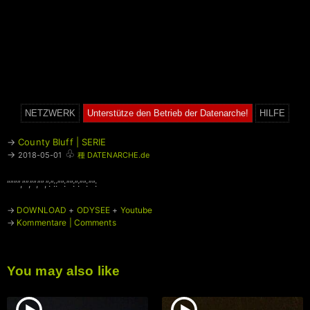
NETZWERK
Unterstütze den Betrieb der Datenarche!
HILFE
→
County Bluff | SERIE
♧
→
2018-05-01
種 DATENARCHE.de
“”””,””,””,””,”:”::””:””:”:””:””:
→
DOWNLOAD
+
ODYSEE
+
Youtube
→
Kommentare | Comments
You may also like