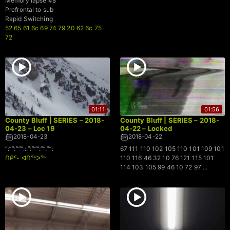
Memory lapse #8
Prefrontal to sub
Rapid Switching
52 65 61 6c 69 74 79 20 62 6c 75
72
01:11
01:56
County Bluff | SERIES – 2018-
County Bluff | SERIES – 2018-
04-23 – Loc 19
04-22 – Locked
2018-04-23
2018-04-22
“:””:”””:::”:”””:””:””:
67 111 110 102 105 110 101 109 101
ᑎᑭᑦ- ᐊᑎᖅᐳᖅ
110 116 46 32 10 76 121 115 101
114 103 105 99 46 10 72 97 ...