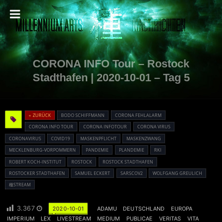
CORONA INFO Tour – Rostock
Stadthafen | 2020-10-01 – Tag 5
« ZURÜCK
BODO SCHIFFMANN
CORONA FEHLALARM
CORONA INFO TOUR
CORONA INFOTOUR
CORONA VIRUS
CORONAVIRUS
COVID19
MASKENPFLICHT
MASKENZWANG
MECKLENBURG-VORPOMMERN
PANDEMIE
PLANDEMIE
RKI
ROBERT KOCH-INSTITUT
ROSTOCK
ROSTOCK STADTHAFEN
ROSTOCKER STADTHAFEN
SAMUEL ECKERT
SARSCOV2
WOLFGANG GREULICH
種STREAM
3.367
2020-10-01
ADAMU
DEUTSCHLAND
EUROPA
IMPERIUM
LEX
LIVESTREAM
MEDIUM
PUBLICAE
VERITAS
VITA