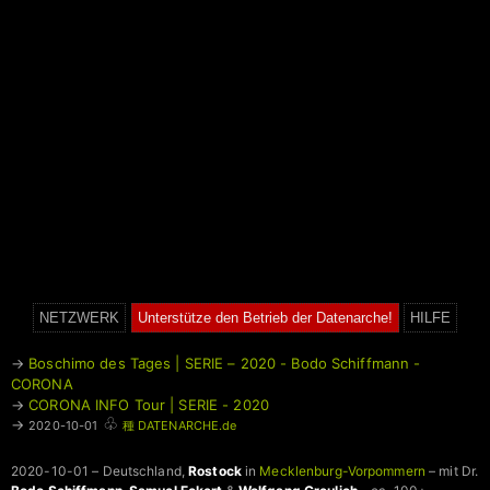
NETZWERK
Unterstütze den Betrieb der Datenarche!
HILFE
→
Boschimo des Tages | SERIE – 2020 - Bodo Schiffmann -
CORONA
→
CORONA INFO Tour | SERIE - 2020
♧
→
2020-10-01
種 DATENARCHE.de
2020-10-01 – Deutschland,
Rostock
in
Mecklenburg-Vorpommern
– mit Dr.