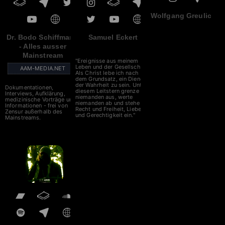
Wolfgang Greulich
Dr. Bodo Schiffmann
Samuel Eckert
- Alles ausser
Mainstream
"Ereignisse aus meinem
Leben und der Gesellschaft.
AAM-MEDIA.NET
Als Christ lebe ich nach
dem Grundsatz, ein Diener
der Wahrheit zu sein. Unter
Dokumentationen,
diesem Leitstern grenze ich
Interviews, Aufklärung,
niemanden aus, werte
medizinische Vorträge und
niemanden ab und stehe für
Informationen - frei von
Recht und Freiheit, Liebe
Zensur außerhalb des
und Gerechtigkeit ein."
Mainstreams.