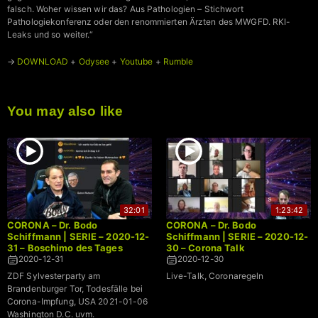
falsch. Woher wissen wir das? Aus Pathologien – Stichwort
Pathologiekonferenz oder den renommierten Ärzten des MWGFD. RKI-
Leaks und so weiter.“
→
DOWNLOAD
+
Odysee
+
Youtube
+
Rumble
You may also like
32:01
1:23:42
CORONA – Dr. Bodo
CORONA – Dr. Bodo
Schiffmann | SERIE – 2020-12-
Schiffmann | SERIE – 2020-12-
31 – Boschimo des Tages
30 – Corona Talk
2020-12-31
2020-12-30
ZDF Sylvesterparty am
Live-Talk, Coronaregeln
Brandenburger Tor, Todesfälle bei
Corona-Impfung, USA 2021-01-06
Washington D.C. uvm.