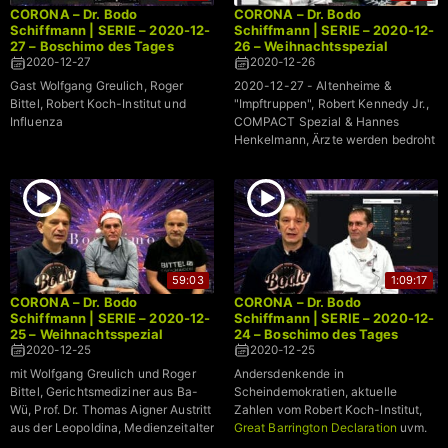
CORONA – Dr. Bodo
CORONA – Dr. Bodo
Schiffmann | SERIE – 2020-12-
Schiffmann | SERIE – 2020-12-
27 – Boschimo des Tages
26 – Weihnachtsspezial
2020-12-27
2020-12-26
Gast Wolfgang Greulich, Roger
2020-12-27 - Altenheime &
Bittel, Robert Koch-Institut und
"Impftruppen", Robert Kennedy Jr.,
Influenza
COMPACT Spezial & Hannes
Henkelmann, Ärzte werden bedroht
59:03
1:09:17
CORONA – Dr. Bodo
CORONA – Dr. Bodo
Schiffmann | SERIE – 2020-12-
Schiffmann | SERIE – 2020-12-
25 – Weihnachtsspezial
24 – Boschimo des Tages
2020-12-25
2020-12-25
mit Wolfgang Greulich und Roger
Andersdenkende in
Bittel, Gerichtsmediziner aus Ba-
Scheindemokratien, aktuelle
Wü, Prof. Dr. Thomas Aigner Austritt
Zahlen vom Robert Koch-Institut,
aus der Leopoldina, Medienzeitalter
Great Barrington Declaration
uvm.