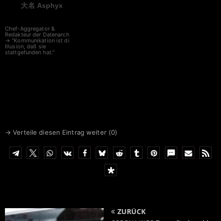
大名 Asphyx
Chef-Aggregator &
Redakteur der Datenarche
→ "Kommunikation ist die
Illusion, daß sie
stattgefunden hat."
→ Verteile diesen Eintrag weiter (
0
)
ZURÜCK