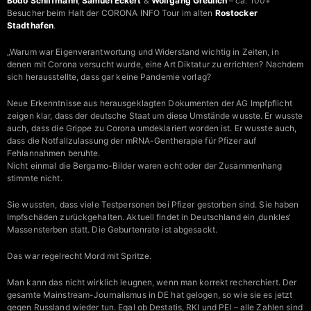
Bodo Schiffmann
,
Samuel Eckert
&
Wolfgang Greulich
– ca. 100+
Besucher beim Halt der CORONA INFO Tour im alten
Rostocker
Stadthafen
.
„Warum war Eigenverantwortung und Widerstand wichtig in Zeiten, in
denen mit Corona versucht wurde, eine Art Diktatur zu errichten? Nachdem
sich herausstellte, dass gar keine Pandemie vorlag?
Neue Erkenntnisse aus herausgeklagten Dokumenten der AG Impfpflicht
zeigen klar, dass der deutsche Staat um diese Umstände wusste. Er wusste
auch, dass die Grippe zu Corona umdeklariert worden ist. Er wusste auch,
dass die Notfallzulassung der mRNA-Gentherapie für Pfizer auf
Fehlannahmen beruhte.
Nicht einmal die Bergamo-Bilder waren echt oder der Zusammenhang
stimmte nicht.
Sie wussten, dass viele Testpersonen bei Pfizer gestorben sind. Sie haben
Impfschäden zurückgehalten. Aktuell findet in Deutschland ein ‚dunkles‘
Massensterben statt. Die Geburtenrate ist abgesackt.
Das war regelrecht Mord mit Spritze.
Man kann das nicht wirklich leugnen, wenn man korrekt recherchiert. Der
gesamte Mainstream-Journalismus in DE hat gelogen, so wie sie es jetzt
gegen Russland wieder tun. Egal ob Destatis, RKI und PEI – alle Zahlen sind