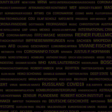
MRNA
OUNTY BLUFF
CORONA 
NEW YORK
NATO UNTERSUCHUNGSAUSSCHUSS
MAS
WEF
AFRIKANISCHER KONTINENT
SERGEY FILBERT
PROJECT DARKKNIGHT
BITWIG
CIA
CORONAKRISE
ST
NÜRNBERGER KODEX
COSMO
MARS
FLUTOPFERHI
CDU
RNA-TECHNOLOGIE
OLAF SCHOLZ
NATO AKTE
JE
PROZESS
DER MENSCH
ORONA-PANDEMIE
PROPAGANDA
CHRISTENTUM
AUSTRA
GÖTTINGEN
MUSIC
INTERNATIONAL CRI
UAP
MEXIKO
HE INTELLIGENZ
VIREN
COVID-19-IMPFUNG
MO
REINER FUELLMI
FFP2 MASKE
MODERNA
CORONA-IMPFUNG
WIKIPEDIA
IMPFNEBENWIRKUNGEN
SACHSEN
T-KOCH INSTITUT
PUTIN
VIVIANE FISCHE
AFD
GESCHÄDIGT
LUMUMBAS AFRIKA
ONEN
CALMING
CORONAINFO TOUR
JUSTUS P. HOFFMANN
FFP2
SPANIEN
METABIOTA
NDIEN
NORD STREAM 1
HOMBURG
ANTHONY FAUCI
POL
ERICH VON DAENIKEN
KREBS
BOSC
WHO
KARL LAUTERBACH
UNDESTAG
DAGMAR SCHÖN
NIEDERLANDE
ÄGYPTEN
ROBERT HABECK
RONASCHUTZIMPFUNG
SPUK
TWITTER-DATEIEN
WORL
DEEP STATE
HEIKO SCHÖNING
DANIELE GANSER
TWITTER AKTEN
ELON MUSK
MRNA-IMPFSCHADEN
RKI-FILES
RKI-PROTOKOLL
ERFASSUNGSSCHUTZ
POLY GRID
COVID19
RUSSLAND
KERT
VIRUS
MARKUS HAINTZ
大名 ASPHYX
BUND
HOMBURGSHINTERGRUND
ASTRAZ
FFE
MEDIENMANIPULATION
KINDERSCHUTZ
ROBERT KOCH-INSTITUT
ZENSUR
PLANDEMIE
TUS HOFFMANN
EVD
M
HAKDI
DEUTSCHE GESCHICHTE
IMPFTOT
THÜRINGEN
PEI
IMPFZWANG
PFSTOFFE
ITALIEN
MULDENTALER
EUROPÄISCHE UNION
RUSSIA
DJATLOW PASS
JA