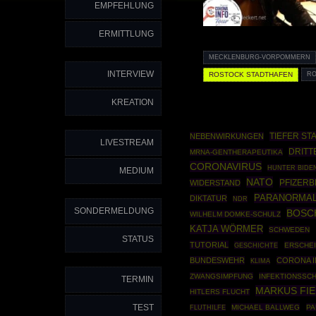
EMPFEHLUNG
ERMITTLUNG
MECKLENBURG-VORPOMMERN
INTERVIEW
ROSTOCK STADTHAFEN
RO
KREATION
TIEFER ST
NEBENWIRKUNGEN
LIVESTREAM
DRITT
MRNA-GENTHERAPEUTIKA
CORONAVIRUS
HUNTER BIDE
MEDIUM
NATO
PFIZERB
WIDERSTAND
PARANORMA
DIKTATUR
NDR
SONDERMELDUNG
BOSC
WILHELM DOMKE-SCHULZ
KATJA WÖRMER
SCHWEDEN
STATUS
TUTORIAL
GESCHICHTE
ERSCHE
BUNDESWEHR
CORONA I
KLIMA
ZWANGSIMPFUNG
INFEKTIONSSC
TERMIN
MARKUS FI
HITLERS FLUCHT
TEST
MICHAEL BALLWEG
PA
FLUTHILFE