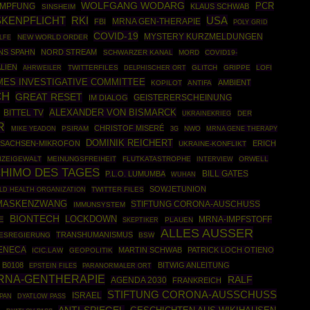
WOLFGANG WODARG
PCR
IMPFUNG
KLAUS SCHWAB
SINSHEIM
USA
KENPFLICHT
RKI
MRNA GEN-THERAPIE
FBI
POLY GRID
COVID-19
MYSTERY KURZMELDUNGEN
NEW WORLD ORDER
LFE
NS SPAHN
NORD STREAM
SCHWARZER KANAL
MORD
COVID19-
LIEN
AHRWEILER
TWITTERFILES
GLITCH
GRIPPE
LOFI
DELPHISCHER ORT
MES INVESTIGATIVE COMMITTEE
AMBIENT
KOPILOT
ANTIFA
CH
GREAT RESET
IM DIALOG
GEISTERERSCHEINUNG
ALEXANDER VON BISMARCK
BITTEL TV
UKRAINEKRIEG
DER
R
CHRISTOF MISERÉ
PSIRAM
NWO
MRNA GENE THERAPY
MIKE YEADON
3G
DOMINIK REICHERT
SACHSEN-MIKROFON
ERICH
UKRAINE-KONFLIKT
IZEIGEWALT
MEINUNGSFREIHEIT
FLUTKATASTROPHE
ORWELL
INTERVIEW
HIMO DES TAGES
P.L.O. LUMUMBA
BILL GATES
WUHAN
SOWJETUNION
D HEALTH ORGANIZATION
TWITTER FILES
MASKENZWANG
STIFTUNG CORONA-AUSCHUSS
IMMUNSYSTEM
BIONTECH
LOCKDOWN
E
MRNA-IMPFSTOFF
SKEPTIKER
PLAUEN
ALLES AUSSER
TRANSHUMANISMUS
ESREGIERUNG
BSW
ENECA
MARTIN SCHWAB
PATRICK LOCH OTIENO
ICIC.LAW
GEOPOLITIK
B0108
BITWIG ANLEITUNG
EPSTEIN FILES
PARANORMALER ORT
RNA-GENTHERAPIE
RALF
AGENDA 2030
FRANKREICH
STIFTUNG CORONA-AUSSCHUSS
ISRAEL
PAN
DYATLOW PASS