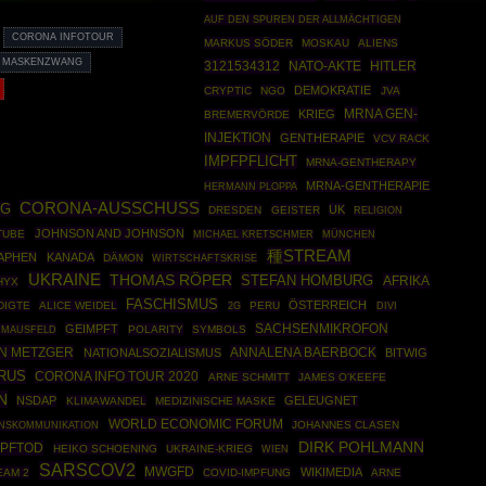
AUF DEN SPUREN DER ALLMÄCHTIGEN
CORONA INFOTOUR
MARKUS SÖDER
MOSKAU
ALIENS
MASKENZWANG
3121534312
NATO-AKTE
HITLER
DEMOKRATIE
CRYPTIC
NGO
JVA
MRNA GEN-
KRIEG
BREMERVÖRDE
INJEKTION
GENTHERAPIE
VCV RACK
IMPFPFLICHT
MRNA-GENTHERAPY
MRNA-GENTHERAPIE
HERMANN PLOPPA
CORONA-AUSSCHUSS
NG
UK
DRESDEN
GEISTER
RELIGION
JOHNSON AND JOHNSON
TUBE
MÜNCHEN
MICHAEL KRETSCHMER
種STREAM
APHEN
KANADA
DÄMON
WIRTSCHAFTSKRISE
UKRAINE
THOMAS RÖPER
STEFAN HOMBURG
AFRIKA
HYX
FASCHISMUS
ÖSTERREICH
DIGTE
ALICE WEIDEL
PERU
2G
DIVI
SACHSENMIKROFON
GEIMPFT
 MAUSFELD
POLARITY
SYMBOLS
N METZGER
ANNALENA BAERBOCK
NATIONALSOZIALISMUS
BITWIG
RUS
CORONA INFO TOUR 2020
ARNE SCHMITT
JAMES O'KEEFE
N
NSDAP
GELEUGNET
KLIMAWANDEL
MEDIZINISCHE MASKE
WORLD ECONOMIC FORUM
JOHANNES CLASEN
NSKOMMUNIKATION
DIRK POHLMANN
MPFTOD
HEIKO SCHOENING
UKRAINE-KRIEG
WIEN
SARSCOV2
MWGFD
WIKIMEDIA
EAM 2
COVID-IMPFUNG
ARNE