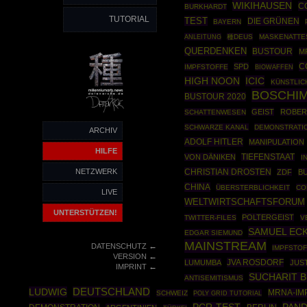
WIKIHAUSEN
C
BURKHARDT
TUTORIAL
TEST
DIE GRÜNEN
BAYERN
ANLEITUNG
種DEUS
MASKENATTE
QUERDENKEN
BUSTOUR
M
C
SPD
IMPFSTOFFE
BIOWAFFEN
ICIC
HIGH NOON
KÜNSTLIC
BOSCHI
BUSTOUR 2020
GEIST
ROBER
SCHATTENWESEN
SCHWARZE KANAL
DEMONSTRATI
ARCHIV
ADOLF HITLER
MANIPULATION
HILFE
VON DÄNIKEN
TIEFENSTAAT
I
NETZWERK
CHRISTIAN DROSTEN
ZDF
B
CHINA
ÜBERSTERBLICHKEIT
CO
LIVE
WELTWIRTSCHAFTSFORUM
UNTERSTÜTZEN!
POLTERGEIST
TWITTER-FILES
V
SAMUEL EC
EDGAR SIEMUND
MAINSTREAM
←
DATENSCHUTZ
IMPFSTO
←
VERSION
JVA ROSDORF
LUMUMBA
JUS
←
IMPRINT
SUCHARIT B
ANTISEMITISMUS
LUDWIG
DEUTSCHLAND
MRNA-IM
SCHWEIZ
POLY GRID TUTORIAL