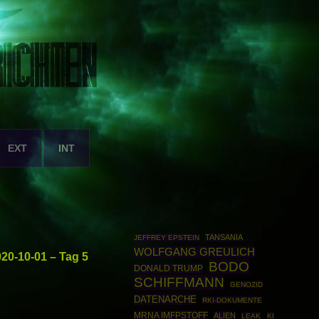
EXT
INT
TANSANIA
JEFFREY EPSTEIN
WOLFGANG GREULICH
20-10-01 – Tag 5
BODO
DONALD TRUMP
SCHIFFMANN
GENOZID
DATENARCHE
RKI-DOKUMENTE
MRNA IMFPSTOFF
ALIEN
LEAK
KI