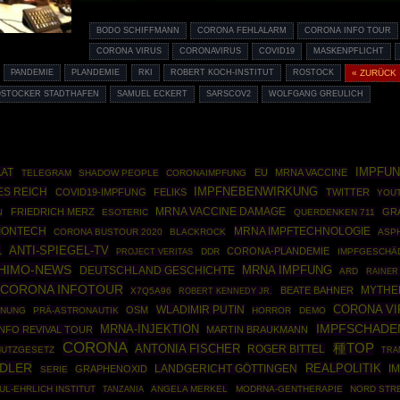
BODO SCHIFFMANN
CORONA FEHLALARM
CORONA INFO TOUR
CORONA VIRUS
CORONAVIRUS
COVID19
MASKENPFLICHT
PANDEMIE
PLANDEMIE
RKI
ROBERT KOCH-INSTITUT
ROSTOCK
« ZURÜCK
STOCKER STADTHAFEN
SAMUEL ECKERT
SARSCOV2
WOLFGANG GREULICH
AAT
IMPFU
EU
MRNA VACCINE
TELEGRAM
SHADOW PEOPLE
CORONAIMPFUNG
IMPFNEBENWIRKUNG
ES REICH
COVID19-IMPFUNG
FELIKS
TWITTER
YOU
FRIEDRICH MERZ
MRNA VACCINE DAMAGE
GR
ESOTERIC
QUERDENKEN 711
N
IONTECH
MRNA IMPFTECHNOLOGIE
CORONA BUSTOUR 2020
BLACKROCK
ASP
L
ANTI-SPIEGEL-TV
CORONA-PLANDEMIE
DDR
IMPFGESCHÄ
PROJECT VERITAS
HIMO-NEWS
MRNA IMPFUNG
DEUTSCHLAND GESCHICHTE
ARD
RAINER
CORONA INFOTOUR
MYTHE
BEATE BAHNER
X7Q5A96
ROBERT KENNEDY JR.
CORONA VI
WLADIMIR PUTIN
OSM
INUNG
PRÄ-ASTRONAUTIK
HORROR
DEMO
IMPFSCHADE
MRNA-INJEKTION
NFO REVIVAL TOUR
MARTIN BRAUKMANN
CORONA
種TOP
ANTONIA FISCHER
ROGER BITTEL
HUTZGESETZ
TRA
EDLER
REALPOLITIK
I
GRAPHENOXID
LANDGERICHT GÖTTINGEN
SERIE
UL-EHRLICH INSTITUT
ANGELA MERKEL
MODRNA-GENTHERAPIE
NORD STR
TANZANIA