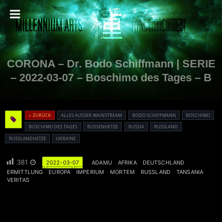
CORONA – Dr. Bodo Schiffmann | SERIE
– 2022-03-07 – Boschimo des Tages – B
« ZURÜCK
ALLES AUSSER MAINSTREAM
BODO SCHIFFMANN
BOSCHIMO
BOSCHIMO DES TAGES
RUSSENHETZE
RUSSIA
RUSSLAND
RUSSLANDHETZE
UKRAINE
381
2022-03-07
ADAMU
AFRIKA
DEUTSCHLAND
ERMITTLUNG
EUROPA
IMPERIUM
MORTEM
RUSSLAND
TANSANIA
VERITAS