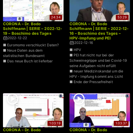
24:34
53:29
CORONA – Dr. Bodo
CORONA – Dr. Bodo
Schiffmann | SERIE – 2022-12-
Schiffmann | SERIE – 2022-12-
19 – Boschimo des Tages
16 – Boschimo des Tages –
HPV-Impfung und PEI
2022-12-22
2022-12-16
■ Euromomo verschluckt Daten?
■ HPV
■ Neue Daten aus dem
■ PEI hat nicht nur bei der
statistischen Bundesamt
Schweinegrippe und bei Covid-19
■ Das neue Buch ist lieferbar
seine Aufgaben nicht erfüllt
■ neuer Medizinskandal um die
HPV - Impfung kommt ans Licht
■ Ende der Pressefreiheit
1:03:19
1:03:37
CORONA – Dr. Bodo
CORONA – Dr. Bodo