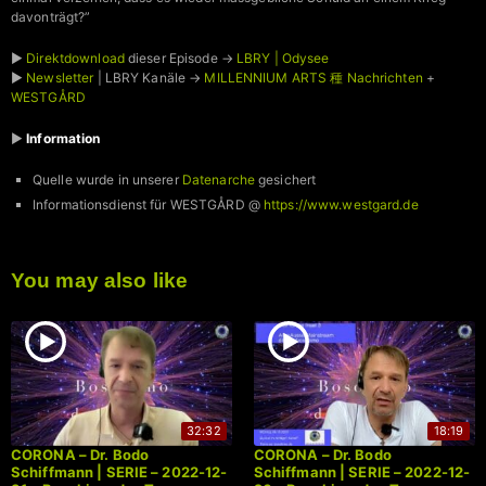
davonträgt?”
►
Direktdownload
dieser Episode →
LBRY | Odysee
►
Newsletter
| LBRY Kanäle →
MILLENNIUM ARTS 種 Nachrichten
+
WESTGÅRD
►
Information
Quelle wurde in unserer
Datenarche
gesichert
Informationsdienst für WESTGÅRD @
https://www.westgard.de
You may also like
32:32
18:19
CORONA – Dr. Bodo
CORONA – Dr. Bodo
Schiffmann | SERIE – 2022-12-
Schiffmann | SERIE – 2022-12-