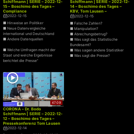
Schiffmann | SERIE – 2022-12-
Schiffmann | SERIE – 2022-12-
15 – Boschimo des Tages –
14 – Boschimo des Tages –
Compliance
KBV, Tom Lausen –
Datenmanipulation ?
2022-12-15
2022-12-15
Datenfehler ?
■ Hinweise an Politiker
■ Falsche Zahlen?
Abrechungsbetrug?
■ Neue Datenvergleiche
■ Manipulation?
international und Deutschland
■ Abrechungsbetrug?
■ Andere Datenquellen
■ Was sagt das Statistische
Bundesamt?
■ Welche Umfragen macht der
■ Was sagen andere Statistiker
Staat und welche Ergebnisse
■ Was sagt die Presse?
berichtet die Presse"
47:09
CORONA – Dr. Bodo
Schiffmann | SERIE – 2022-12-
12 – Boschimo des Tages –
Pressekonferenz Tom Lausen
2022-12-14