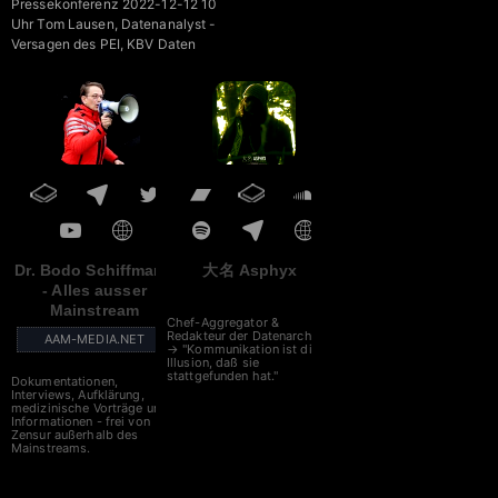
Pressekonferenz 2022-12-12 10
Uhr Tom Lausen, Datenanalyst -
Versagen des PEI, KBV Daten
Dr. Bodo Schiffmann
大名 Asphyx
- Alles ausser
Mainstream
Chef-Aggregator &
Redakteur der Datenarche
AAM-MEDIA.NET
→ "Kommunikation ist die
Illusion, daß sie
stattgefunden hat."
Dokumentationen,
Interviews, Aufklärung,
medizinische Vorträge und
Informationen - frei von
Zensur außerhalb des
Mainstreams.