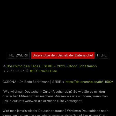
NETZWERK
Unterstütze den Betrieb der Datenarche!
HILFE
→
Boschimo des Tages | SERIE – 2022 - Bodo Schiffmann
♧
→
2022-03-07
種 DATENARCHE.de
CORONA – Dr. Bodo Schiffmann | SERIE →
https://datenarche.de/db/11590/
“Wie wird man Deutsche in Zukunft behandeln? So wie Sie es mit den
russischen Mitmenschen machen? Müssen wir uns wundern, wenn man
uns in Zukunft weltweit die ärztliche Hilfe verweigert?
Wird man jemals wieder Deutschen trauen? Wird man Deutschland noch
einmal verzeihen, dass es wieder massgebliche Schuld an einem Krieg