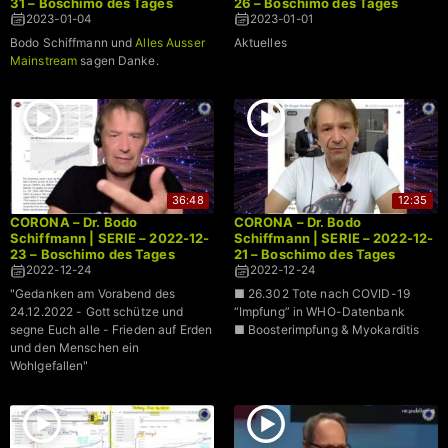
31 – Boschimo des Tages
26 – Boschimo des Tages
2023-01-04
2023-01-01
Bodo Schiffmann und
Alles Ausser
Aktuelles
Mainstream
sagen Danke.
36:48
12:35
CORONA – Dr. Bodo
CORONA – Dr. Bodo
Schiffmann | SERIE – 2022-12-
Schiffmann | SERIE – 2022-12-
23 – Boschimo des Tages
21 – Boschimo des Tages
2022-12-24
2022-12-24
"Gedanken am Vorabend des
■ 26.302 Tote nach COVID-19
24.12.2022 - Gott schütze und
“Impfung” in WHO-Datenbank
segne Euch alle - Frieden auf Erden
■ Boosterimpfung & Myokarditis
und den Menschen ein
Wohlgefallen"