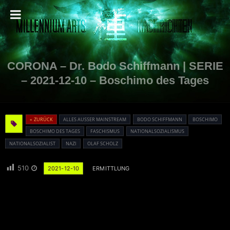
CORONA – Dr. Bodo Schiffmann | SERIE
– 2021-12-10 – Boschimo des Tages
« ZURÜCK
ALLES AUSSER MAINSTREAM
BODO SCHIFFMANN
BOSCHIMO
BOSCHIMO DES TAGES
FASCHISMUS
NATIONALSOZIALISMUS
NATIONALSOZIALIST
NAZI
OLAF SCHOLZ
510
2021-12-10
ERMITTLUNG