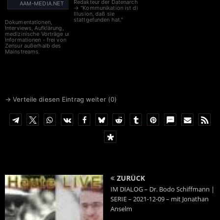
Redakteur der Datenarche
AAM-MEDIA.NET
→ "Kommunikation ist die
Illusion, daß sie
stattgefunden hat."
Dokumentationen,
Interviews, Aufklärung,
medizinische Vorträge und
Informationen - frei von
Zensur außerhalb des
Mainstreams.
→ Verteile diesen Eintrag weiter (
0
)
ZURÜCK
IM DIALOG – Dr. Bodo Schiffmann |
SERIE – 2021-12-09 – mit Jonathan
Anselm