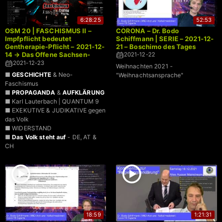
6:28:25
52:53
OSM 20 | FASCHISMUS II –
CORONA – Dr. Bodo
Impfpflicht bedeutet
Schiffmann | SERIE – 2021-12-
Gentherapie-Pflicht – 2021-12-
21 – Boschimo des Tages
14 → Das Offene Sachsen-
2021-12-22
Mikrofon | LIVE
2021-12-23
Weihnachten 2021 -
■
GESCHICHTE
& Neo-
"Weihnachtsansprache"
Faschismus
■
PROPAGANDA
&
AUFKLÄRUNG
■ Karl Lauterbach | QUANTUM 9
■ EXEKUTIVE & JUDIKATIVE gegen
das Volk
■ WIDERSTAND
■
Das Volk steht auf
- DE, AT &
CH
18:59
1:21:31