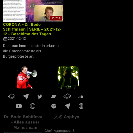
15:24
CORONA – Dr. Bodo
Schiffmann | SERIE – 2021-12-
12 – Boschimo des Tages
2021-12-13
Die neue Innenministerin erkennt
die Coronaproteste als
Bürgerproteste an.
Dr. Bodo Schiffmann
大名 Asphyx
- Alles ausser
Mainstream
Chef-Aggregator &