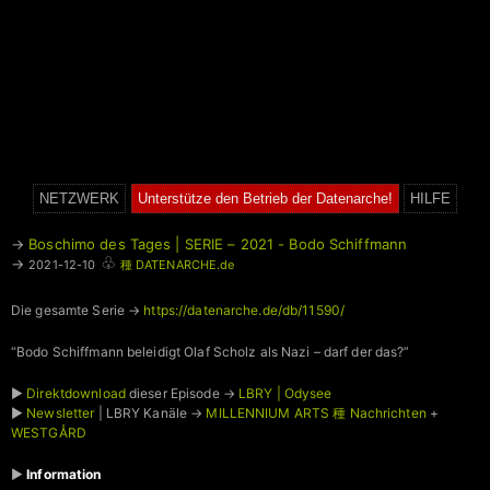
NETZWERK
Unterstütze den Betrieb der Datenarche!
HILFE
→
Boschimo des Tages | SERIE – 2021 - Bodo Schiffmann
♧
→
2021-12-10
種 DATENARCHE.de
Die gesamte Serie →
https://datenarche.de/db/11590/
“Bodo Schiffmann beleidigt Olaf Scholz als Nazi – darf der das?”
►
Direktdownload
dieser Episode →
LBRY | Odysee
►
Newsletter
| LBRY Kanäle →
MILLENNIUM ARTS 種 Nachrichten
+
WESTGÅRD
►
Information