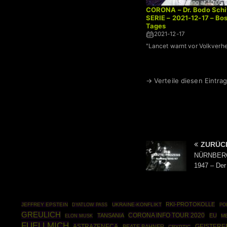
CORONA – Dr. Bodo Schi
SERIE – 2021-12-17 – Bo
Tages
2021-12-17
"Lancet warnt vor Volkverh
→ Verteile diesen Eintrag
ZURÜC
NÜRNBERG
1947 – Der
RKI-PROTOKOLLE
JEFFREY EPSTEIN
UKRAINE-KONFLIKT
PO
DYATLOW PASS
GREULICH
CORONA INFO TOUR 2020
TANSANIA
EU
M
ELON MUSK
FUELLMICH
ASTRAZENECA
BEATE BAHNER
GEISTERE
CRYPTIC