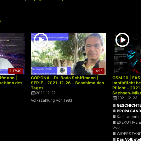
e
1:17:49
14:15
ffmann |
CORONA – Dr. Bodo Schiffmann |
OSM 20 | FAS
oschimo des
SERIE – 2021-12-26 – Boschimo des
Impfpflicht b
Tages
Pflicht – 202
Sachsen-Mikr
2021-12-27
2021-12-23
Volkszählung von 1983
■
GESCHICHT
■
PROPAGAN
■ Karl Lauter
■ EXEKUTIVE &
Volk
■ WIDERSTAN
■
Das Volk ste