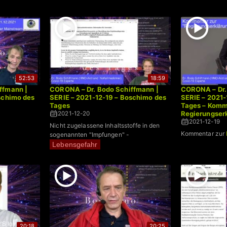
52:53
18:59
ffmann |
CORONA – Dr. Bodo Schiffmann |
CORONA – Dr.
schimo des
SERIE – 2021-12-19 – Boschimo des
SERIE – 2021-
Tages
Tages – Komm
Regierungser
2021-12-20
2021-12-19
Nicht zugelassene Inhaltsstoffe in den
Kommentar zur
sogenannten "Impfungen" -
Lebensgefahr
20:18
20:25