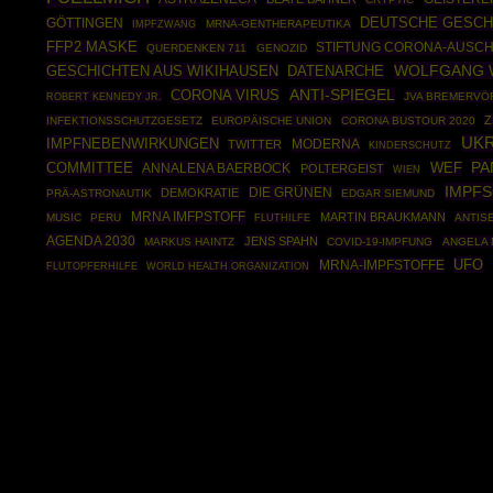
DEUTSCHE GESCH
GÖTTINGEN
IMPFZWANG
MRNA-GENTHERAPEUTIKA
FFP2 MASKE
STIFTUNG CORONA-AUSC
QUERDENKEN 711
GENOZID
WOLFGANG 
GESCHICHTEN AUS WIKIHAUSEN
DATENARCHE
CORONA VIRUS
ANTI-SPIEGEL
ROBERT KENNEDY JR.
JVA BREMERVÖ
Z
INFEKTIONSSCHUTZGESETZ
EUROPÄISCHE UNION
CORONA BUSTOUR 2020
UKR
IMPFNEBENWIRKUNGEN
MODERNA
TWITTER
KINDERSCHUTZ
PA
COMMITTEE
ANNALENA BAERBOCK
WEF
POLTERGEIST
WIEN
IMPF
DIE GRÜNEN
DEMOKRATIE
PRÄ-ASTRONAUTIK
EDGAR SIEMUND
MRNA IMFPSTOFF
MARTIN BRAUKMANN
MUSIC
PERU
ANTIS
FLUTHILFE
AGENDA 2030
JENS SPAHN
MARKUS HAINTZ
COVID-19-IMPFUNG
ANGELA 
UFO
MRNA-IMPFSTOFFE
WORLD HEALTH ORGANIZATION
FLUTOPFERHILFE