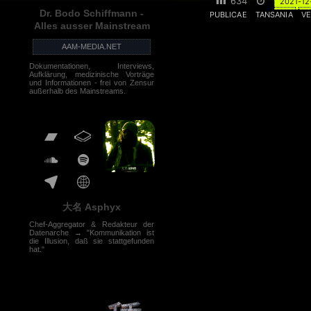
634
2021-12
Dr. Bodo Schiffmann -
PUBLICAE
TANSANIA
VE
Alles ausser Mainstream
AAM-MEDIA.NET
Dokumentationen, Interviews,
Aufklärung, medizinische Vorträge
und Informationen - frei von Zensur
außerhalb des Mainstreams.
大名 Asphyx
Chef-Aggregator & Redakteur der
Datenarche → "Kommunikation ist
die Illusion, daß sie stattgefunden
hat."