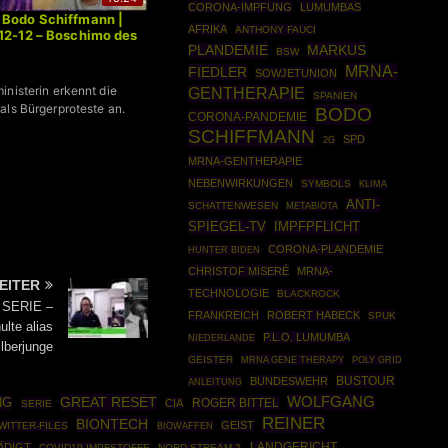
CORONA-IMPFUNG
LUMUMBAS
 Bodo Schiffmann |
AFRIKA
ANTHONY FAUCI
12-12 – Boschimo des
MARKUS
PLANDEMIE
BSW
MRNA-
FIEDLER
SOWJETUNION
inisterin erkennt die
GENTHERAPIE
SPANIEN
als Bürgerproteste an.
BODO
CORONA-PANDEMIE
SCHIFFMANN
SPD
2G
MRNA-GENTHERAPIE
NEBENWIRKUNGEN
SYMBOLS
KLIMA
ANTI-
SCHATTENWESEN
METABIOTA
SPIEGEL-TV
IMPFPFLICHT
CORONA-PLANDEMIE
HUNTER BIDEN
CHRISTOF MISERÉ
MRNA-
EITER
TECHNOLOGIE
BLACKROCK
| SERIE –
FRANKREICH
ROBERT HABECK
SPUK
lte alias
P.L.O. LUMUMBA
NIEDERLANDE
ilberjunge
GEISTER
MRNA GENE THERAPY
POLY GRID
BUSTOUR
BUNDESWEHR
ANLEITUNG
GREAT RESET
WOLFGANG
NG
ROGER BITTEL
CIA
SERIE
REINER
BIONTECH
GEIST
WITTER-FILES
BIOWAFFEN
ÄDIGT
LANDGERICHT
COVID19-IMPFSTOFFE
NORD STREAM 2