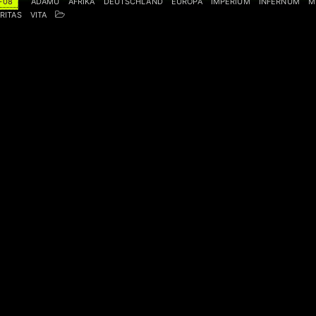
-08
ADAMU
AFRIKA
DEUTSCHLAND
EUROPA
IMPERIUM
INFERNUM
M
RITAS
VITA