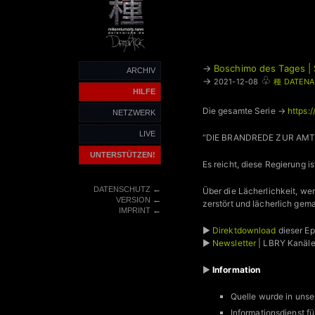
→
Boschimo des Tages | 
ARCHIV
♧
→
2021-12-08
種 DATENA
HILFE
Die gesamte Serie →
https:
NETZWERK
LIVE
“DIE BRANDREDE ZUR AMT
UNTERSTÜTZEN!
Es reicht, diese Regierung
←
DATENSCHUTZ
Über die Lächerlichkeit, we
←
VERSION
zerstört und lächerlich gema
←
IMPRINT
►
Direktdownload
dieser E
►
Newsletter
| LBRY Kanäl
►
Information
Quelle wurde in unse
Informationsdienst