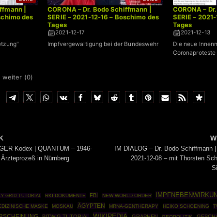
ffmann |
CORONA – Dr. Bodo Schiffmann |
CORONA – Dr.
schimo des
SERIE – 2021-12-16 – Boschimo des
SERIE – 2021-
Tages
Tages
2021-12-17
2021-12-13
etzung"
Impfvergewaltigung bei der Bundeswehr
Die neue Innenm
Coronaproteste 
 weiter (
0
)
K
W
ER Kodex | QUANTUM – 1946-
IM DIALOG – Dr. Bodo Schiffmann 
 Ärzteprozeß in Nürnberg
2021-12-08 – mit Thorsten Schu
S
IMPFNEBENWIRKU
FBI
LY GRID TUTORIAL
RKI-DOKUMENTE
NEW WORLD ORDER
ÄGYPTEN
EDIZINISCHE MASKE
MOSKAU
MRNA-GENTHERAPY
HEIKO SCHOENING
T
WIKIPEDIA
RSCHEINUNG
BITWIG TUTORIAL
GRAPHEN
GESCH
GEOPOLITIK