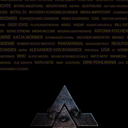
ICHTE
BITWIG ANLEITUNG
ARGENTINIEN
AUSTRALIEN
ANTIFA
AUF DEN SPUREN
HUSS
BITTEL TV
MYSTERY KURZMELDUNGEN
MRNA-IMPFSTOFF
COMIRNA
WODARG
CDU
JOHNSON AND JOHNSON
HEIKO SCHÖNING
TWITTER-DATEIEN
DEEP STATE
KRIEG
NSDAP
BILL GA
RDE
FLUTKATASTROPHE
RAINER MAUSFELD
ANTONIA FISCHER
DF
NORD STREAM
MRNA VACCINE
MODRNA-GENTHERAPIE
AINE
KATJA WÖRMER
SACHSEN-MIKROFON
MEXIKO
SCHWARZER KANAL
NDEMIE
PARANORMAL
REALPOL
ROBERT-KOCH INSTITUT
MASKENATTEST
USA
SCHADEN
ALEXANDER VON BISMARCK
HOMB
MORD
PROZESS
KI
WHO
NATO AKTE
WIKIMEDIA
EMITISMUS
ALICE WEIDEL
WILHELM DOMKE-SCHULZ
DIRK POHLMANN
NATO-AKTE
E
MERKEL
大名 ASPHYX
NWO
ESOTERIC
DIVI
JOHANNES CLASEN
Powered By :