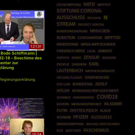
NATO
COVID-IMPFUNG
IMPFTOT
STIFTUNG CORONA-
AUSSCHUSS
種
RELIGION
STREAM
PROJECT VERITAS
MRNA GEN-
BUNDESREGIERUNG
INJEKTION
IMPFTOD
CORONAKRISE
WIDERSTAND
MRNA-IMPFSCHADEN
1:21:31
FRIEDRICH MERZ
AMBIENT
LEAK
 Bodo Schiffmann |
ZENSUR
12-18 – Boschimo des
ASPHYX
SHADOW
KREBS
entar zur
KARL
PEOPLE
SINSHEIM
klärung
LAUTERBACH
IMPFGESCHÄDIGTE
GRAPHENOXID
HITLERS FLUCHT
Regierungserklärung
ADOLF
BUNDESTAG
ICIC.LAW
HITLER
AFRIKANISCHER KONTINENT
COVID19
SCHWEIZ
UKRAINEKRIEG
WLADIMIR
BAYERN
MEINUNGSFREIHEIT
PUTIN
DRITTES REICH
KLAUS
PFIZER
3121534312
SCHWAB
ZWANGSIMPFUNG
MICHAEL KRETSCHMER
FASCHISMUS
EVD
SKEPTIKER
15:24