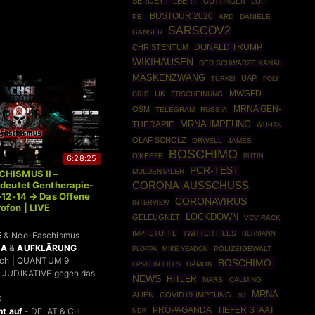
SERGEY FILBERT
GÖTTINGEN
LOFI
BUSTOUR 2020
PEI
ARD
DANIELE
SARSCOV2
GANSER
DONALD TRUMP
CHRISTENTUM
WIKIHAUSEN
DER SCHWARZE KANAL
MASKENZWANG
UAP
TÜRKEI
POLY
MWGFD
UK
GRID
ERSCHEINUNG
MRNA GEN-
OSM
TELEGRAM
RUSSIA
MRNA IMPFUNG
THERAPIE
WUHAN
OLAF SCHOLZ
ORWELL
JAMES
BOSCHIMO
O'KEEFE
PUTIN
6:28:25
PCR-TEST
MULDENTALER
CHISMUS II –
edeutet Gentherapie-
CORONA-AUSSCHUSS
1-12-14 → Das Offene
CORONAVIRUS
INTERVIEW
ofon | LIVE
LOCKDOWN
GELEUGNET
VCV RACK
IMPFSTOFFE
TWITTER FILES
HERMANN
E
& Neo-Faschismus
DA
&
AUFKLÄRUNG
PLOPPA
POLIZEIGEWALT
MIKE YEADON
bach | QUANTUM 9
BOSCHIMO-
EPSTEIN FILES
DÄMON
 JUDIKATIVE gegen das
NEWS
HITLER
MARS
CALMING
MRNA
ALIEN
COVID19-IMPFUNG
3G
D
PROPAGANDA
TIEFER STAAT
ht auf
- DE, AT & CH
NDR