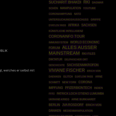
RKI
SUCHARIT BHAKDI
DAGMAR
MANIPULATION
SCHÖN
YOUTUBE
CORONAIMPFUNG
NATO
UNTERSUCHUNGSAUSSCHUSS
GRIPPE
AFRIKA
SACHSEN
DYATLOV PASS
KÜNSTLICHE INTELLIGENZ
CORONAINFO TOUR
WORLD ECONOMIC
IMMUNSYSTEM
ALLES AUSSER
FORUM
UBLIK
MAINSTREAM
RKI-FILES
DIKTATUR
DELPHISCHER ORT
SACHSENMIKROFON
GESCHICHTE
VIVIANE FISCHER
, welches er selbst mit
ERICH VON
GLITCH
ARNE
DAENIKEN
DJATLOW PASS
CORONA
SCHMITT
NEW YORK
PFIZERBIONTECH
IMPFUNG
INDIEN
PATRICK LOCH OTIENO LUMUMBA
FFP2
UKRAINE-KRIEG
ARNE BURKHARDT
BERLIN
JVA ROSDORF
ERICH VON
DÄNIKEN
MEDIENMANIPULATION