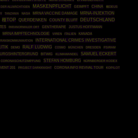
MASKENPFLICHT
CHINA
GEIMPFT
種DEUS
 DER ALLMÄCHTIGEN
MRNA-INJEKTION
MRNA VACCINE DAMAGE
TY
NASA
TANZANIA
種TOP
DEUTSCHLAND
QUERDENKEN
COUNTY BLUFF
TES
GENTHERAPIE
JUSTUS HOFFMANN
PARANORMALER ORT
MRNA IMPFTECHNOLOGIE
KANADA
VIREN
ITALIEN
INTERNATIONAL CRIMES INVESTIGATIVE
TRANSKOMMUNIKATION
RALF LUDWIG
ITIK
DEMO
COSMO
MÜNCHEN
DRESDEN
PSIRAM
SAMUEL ECKERT
URGSHINTERGRUND
BITWIG
KLIMAWANDEL
STEFAN HOMBURG
CORONASCHUTZIMPFUNG
NÜRNBERGER KODEX
VENT 201
CORONA INFO REVIVAL TOUR
PROJECT DARKKNIGHT
KOPILOT