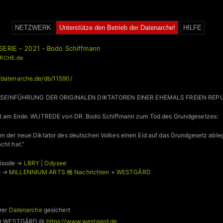
NETZWERK
Unterstütze den Betrieb der Datenarche!
HILFE
SERIE – 2021 - Bodo Schiffmann
RCHE.de
//datenarche.de/db/11590/
SEINFÜHRUNG DER ORIGINALEN DIKTATOREN EINER EHEMALS FREIEN REP
 ist am Ende. WUTREDE von DR. Bodo Schiffmann zum Tod des Grundgesetzes:
nn der neue Diktator des deutschen Volkes einen Eid auf das Grundgesetz ablegt
cht hat.”
pisode →
LBRY | Odysee
e →
MILLENNIUM ARTS 種 Nachrichten
+
WESTGÅRD
rer
Datenarche
gesichert
 für WESTGÅRD @
https://www.westgard.de