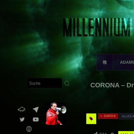
種
ADAM
CORONA – Dr.
« ZURÜCK
ALLES 