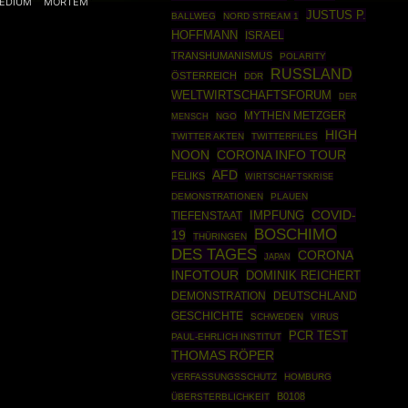
EDIUM
MORTEM
JUSTUS P.
BALLWEG
NORD STREAM 1
HOFFMANN
ISRAEL
TRANSHUMANISMUS
POLARITY
RUSSLAND
ÖSTERREICH
DDR
WELTWIRTSCHAFTSFORUM
DER
MYTHEN METZGER
NGO
MENSCH
HIGH
TWITTER AKTEN
TWITTERFILES
CORONA INFO TOUR
NOON
AFD
FELIKS
WIRTSCHAFTSKRISE
DEMONSTRATIONEN
PLAUEN
COVID-
IMPFUNG
TIEFENSTAAT
BOSCHIMO
19
THÜRINGEN
DES TAGES
CORONA
JAPAN
INFOTOUR
DOMINIK REICHERT
DEMONSTRATION
DEUTSCHLAND
GESCHICHTE
SCHWEDEN
VIRUS
PCR TEST
PAUL-EHRLICH INSTITUT
THOMAS RÖPER
VERFASSUNGSSCHUTZ
HOMBURG
B0108
ÜBERSTERBLICHKEIT