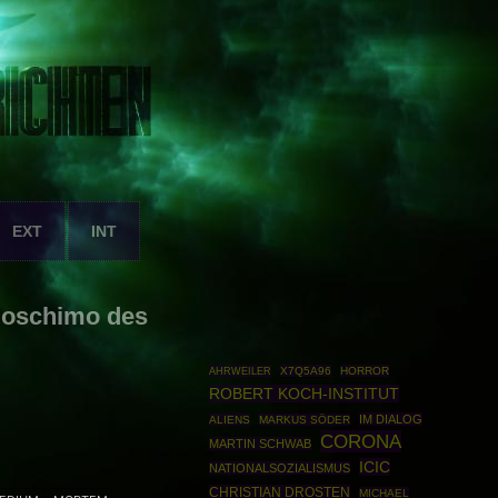
EXT
INT
Boschimo des
AHRWEILER
X7Q5A96
HORROR
ROBERT KOCH-INSTITUT
IM DIALOG
ALIENS
MARKUS SÖDER
CORONA
MARTIN SCHWAB
ICIC
NATIONALSOZIALISMUS
CHRISTIAN DROSTEN
MICHAEL