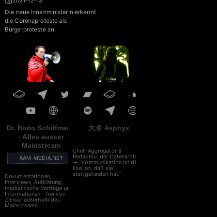
2021-12-13
Die neue Innenministerin erkennt
die Coronaproteste als
Bürgerproteste an.
Dr. Bodo Schiffmann
大名 Asphyx
- Alles ausser
Mainstream
Chef-Aggregator &
Redakteur der Datenarche
AAM-MEDIA.NET
→ "Kommunikation ist die
Illusion, daß sie
stattgefunden hat."
Dokumentationen,
Interviews, Aufklärung,
medizinische Vorträge und
Informationen - frei von
Zensur außerhalb des
Mainstreams.