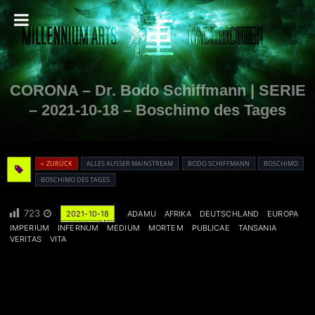
CORONA – Dr. Bodo Schiffmann | SERIE
– 2021-10-18 – Boschimo des Tages
« ZURÜCK
ALLES AUSSER MAINSTREAM
BODO SCHIFFMANN
BOSCHIMO
BOSCHIMO DES TAGES
723
2021-10-18
ADAMU
AFRIKA
DEUTSCHLAND
EUROPA
IMPERIUM
INFERNUM
MEDIUM
MORTEM
PUBLICAE
TANSANIA
VERITAS
VITA