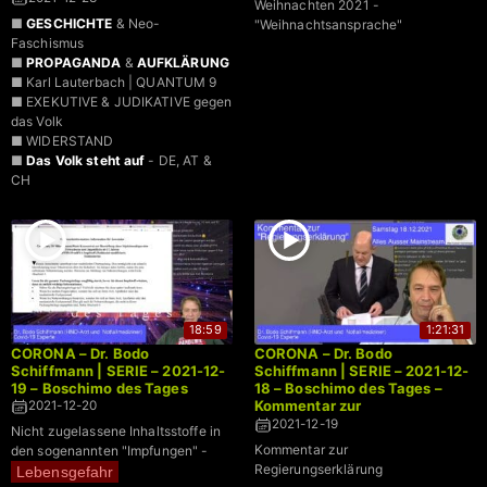
Weihnachten 2021 -
■
GESCHICHTE
& Neo-
"Weihnachtsansprache"
Faschismus
■
PROPAGANDA
&
AUFKLÄRUNG
■ Karl Lauterbach | QUANTUM 9
■ EXEKUTIVE & JUDIKATIVE gegen
das Volk
■ WIDERSTAND
■
Das Volk steht auf
- DE, AT &
CH
18:59
1:21:31
CORONA – Dr. Bodo
CORONA – Dr. Bodo
Schiffmann | SERIE – 2021-12-
Schiffmann | SERIE – 2021-12-
19 – Boschimo des Tages
18 – Boschimo des Tages –
Kommentar zur
2021-12-20
Regierungserklärung
2021-12-19
Nicht zugelassene Inhaltsstoffe in
Kommentar zur
den sogenannten "Impfungen" -
Regierungserklärung
Lebensgefahr