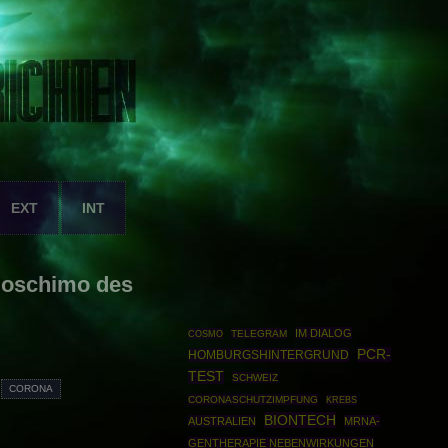
EXT
INT
Boschimo des
IM DIALOG
COSMO
TELEGRAM
PCR-
HOMBURGSHINTERGRUND
TEST
SCHWEIZ
CORONA
CORONASCHUTZIMPFUNG
KREBS
BIONTECH
AUSTRALIEN
MRNA-
GENTHERAPIE NEBENWIRKUNGEN