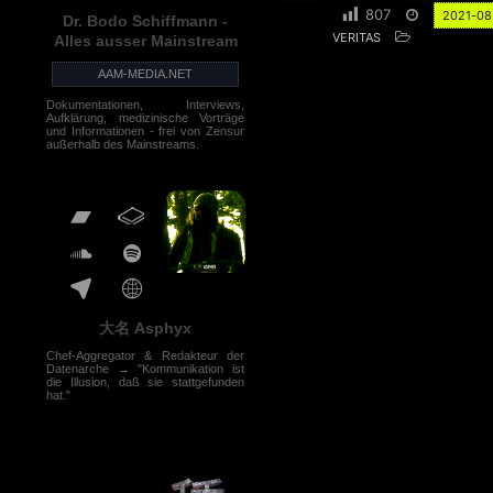
807
2021-08
Dr. Bodo Schiffmann -
VERITAS
Alles ausser Mainstream
AAM-MEDIA.NET
Dokumentationen, Interviews,
Aufklärung, medizinische Vorträge
und Informationen - frei von Zensur
außerhalb des Mainstreams.
大名 Asphyx
Chef-Aggregator & Redakteur der
Datenarche → "Kommunikation ist
die Illusion, daß sie stattgefunden
hat."