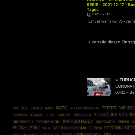
SERIE – 2021-12-17 – Bo
Tages
2021-12-17
"Lancet warnt vor Volkverh
→ Verteile diesen Eintrag
ZURÜC
CORONA IN
08-01 – Be
NATO
PFIZER
WELTW
ZDF
BITWIG
WIRTSCHAFTSKRISE
ORT
JAPAN
ALEXANDER VON BI
SCHWARZER KANAL
SERIE
IMPFTOT
THÜRINGEN
IMPFSCHADEN
GENTHERAPY
TWITTER AKTEN
GEOPOLITIK
GRIPPE
D
RUSSLAND
CORONA INFO
WORLD ECONOMIC FORUM
SPUK
RKI
ASTRAZENECA
GEIST
ANTISEMITISMUS
GÖTTINGEN
ALICE WEIDE