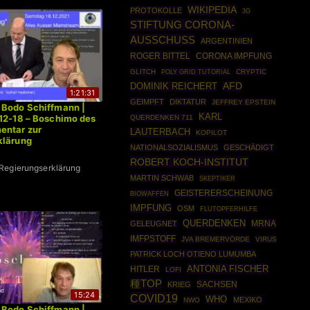
WIKIPEDIA
PROTOKOLLE
3G
STIFTUNG CORONA-
AUSSCHUSS
ARGENTINIEN
ROGER BITTEL
CORONA IMPFUNG
GLITCH
POLY GRID TUTORIAL
CRYPTIC
DOMINIK REICHERT
AFD
1:21:31
GEIMPFT
DIKTATUR
JEFFREY EPSTEIN
 Bodo Schiffmann |
KARL
12-18 – Boschimo des
QUERDENKEN 711
entar zur
LAUTERBACH
KOPILOT
klärung
NATIONALSOZIALISMUS
GESCHÄDIGT
ROBERT KOCH-INSTITUT
Regierungserklärung
MARTIN SCHWAB
SKEPTIKER
GEISTERERSCHEINUNG
BIOWAFFEN
IMPFUNG
OSM
FLUTOPFERHILFE
QUERDENKEN
MRNA
GELEUGNET
IMFPSTOFF
JVA BREMERVÖRDE
VIRUS
PATRICK LOCH OTIENO LUMUMBA
ANTONIA FISCHER
HITLER
LOFI
種TOP
SACHSEN
KRIEG
15:24
COVID19
WHO
MEXIKO
NWO
 Bodo Schiffmann |