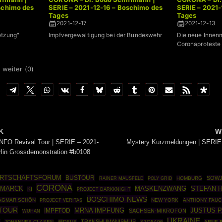
schimo des
SERIE – 2021-12-16 – Boschimo des
SERIE – 2021-
Tages
Tages
2021-12-17
2021-12-13
etzung"
Impfvergewaltigung bei der Bundeswehr
Die neue Innenm
Coronaproteste 
 weiter (
0
)
K
W
FO Revival Tour | SERIE – 2021-
Mystery Kurzmeldungen | SERIE
rlin Grossdemonstration #b0108
IRTSCHAFTSFORUM
BUSTOUR
SOWJ
RAINER MAUSFELD
POLY GRID
HOMBURG
CORONA
SMARCK
MASKENZWANG
STEFAN 
KI
PROJECT DARKKNIGHT
BOSCHIMO-NEWS
AGMAR SCHÖN
NEW YORK
ANTHONY FAUC
PROJECT VERITAS
TOUR
MRNA IMPFUNG
JUSTUS P
IMPFTOD
SACHSEN-MIKROFON
WUHAN
UKRAINE
TRANSHUMANISMUS
L
JOHANNES CLASEN
種DEUS
X7Q5A96
ARNE 