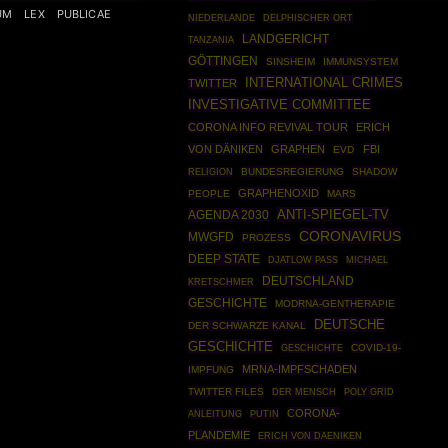
UM
LEX
PUBLICAE
NIEDERLANDE
DELPHISCHER ORT
LANDGERICHT
TANZANIA
GÖTTINGEN
SINSHEIM
IMMUNSYSTEM
INTERNATIONAL CRIMES
TWITTER
INVESTIGATIVE COMMITTEE
CORONA INFO REVIVAL TOUR
ERICH
VON DÄNIKEN
GRAPHEN
FBI
EVD
BUNDESREGIERUNG
SHADOW
RELIGION
GRAPHENOXID
PEOPLE
MARS
ANTI-SPIEGEL-TV
AGENDA 2030
CORONAVIRUS
MWGFD
PROZESS
DEEP STATE
DJATLOW PASS
MICHAEL
DEUTSCHLAND
KRETSCHMER
GESCHICHTE
MODRNA-GENTHERAPIE
DEUTSCHE
DER SCHWARZE KANAL
GESCHICHTE
GESCHICHTE
COVID-19-
MRNA-IMPFSCHADEN
IMPFUNG
TWITTER FILES
POLY GRID
DER MENSCH
CORONA-
ANLEITUNG
PUTIN
PLANDEMIE
ERICH VON DAENIKEN