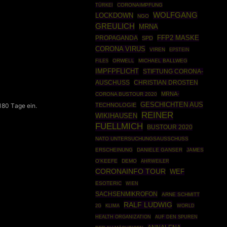
TÜRKEI
CORONAIMPFUNG
WOLFGANG
LOCKDOWN
NGO
GREULICH
MRNA
PROPAGANDA
FFP2 MASKE
SPD
CORONA VIRUS
VIREN
EPSTEIN
FILES
ORWELL
MICHAEL BALLWEG
IMPFPFLICHT
STIFTUNG CORONA-
AUSCHUSS
CHRISTIAN DROSTEN
MRNA-
CORONA BUSTOUR 2020
GESCHICHTEN AUS
TECHNOLOGIE
 180 Tage ein.
REINER
WIKIHAUSEN
FUELLMICH
BUSTOUR 2020
NATO UNTERSUCHUNGSAUSSCHUSS
ERSCHEINUNG
DANIELE GANSER
JAMES
O'KEEFE
DEMO
AHRWEILER
CORONAINFO TOUR
WEF
ESOTERIC
WIEN
SACHSENMIKROFON
ARNE SCHMITT
RALF LUDWIG
WORLD
2G
KLIMA
HEALTH ORGANIZATION
AUF DEN SPUREN