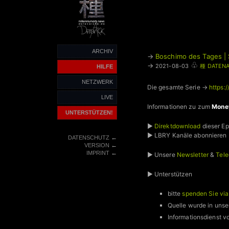
ARCHIV
→
Boschimo des Tages | 
♧
→
2021-08-03
種 DATENA
HILFE
NETZWERK
Die gesamte Serie →
https:
LIVE
Informationen zu zum
Mone
UNTERSTÜTZEN!
►
Direktdownload
dieser E
► LBRY Kanäle abonnieren
←
DATENSCHUTZ
←
VERSION
←
IMPRINT
► Unsere
Newsletter
&
Tele
► Unterstützen
bitte
spenden Sie vi
Quelle wurde in unse
Informationsdienst