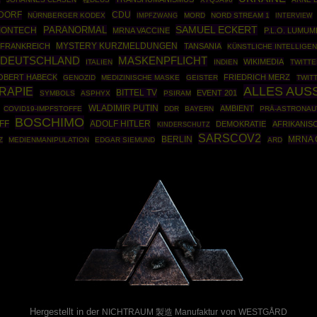
SDORF
CDU
NÜRNBERGER KODEX
IMPFZWANG
MORD
NORD STREAM 1
INTERVIEW
SAMUEL ECKERT
PARANORMAL
BIONTECH
MRNA VACCINE
P.L.O. LUMUM
FRANKREICH
MYSTERY KURZMELDUNGEN
TANSANIA
KÜNSTLICHE INTELLIGE
DEUTSCHLAND
MASKENPFLICHT
WIKIMEDIA
ITALIEN
INDIEN
TWITTE
OBERT HABECK
FRIEDRICH MERZ
GENOZID
MEDIZINISCHE MASKE
GEISTER
TWIT
ALLES AUS
RAPIE
BITTEL TV
EVENT 201
SYMBOLS
ASPHYX
PSIRAM
WLADIMIR PUTIN
AMBIENT
COVID19-IMPFSTOFFE
DDR
BAYERN
PRÄ-ASTRONAU
BOSCHIMO
ADOLF HITLER
FF
DEMOKRATIE
AFRIKANIS
KINDERSCHUTZ
SARSCOV2
BERLIN
MRNA 
Z
MEDIENMANIPULATION
EDGAR SIEMUND
ARD
Powered By :
Hergestellt in der
von
NICHTRAUM 製造 Manufaktur
WESTGÅRD