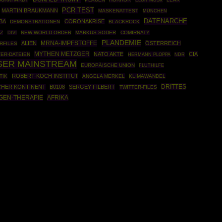
ELON MUSK
PCR TEST
MARTIN BRAUKMANN
MASKENATTEST
MÜNCHEN
DATENARCHE
BA
CORONAKRISE
DEMONSTRATIONEN
BLACKROCK
NZ
NEW WORLD ORDER
MARKUS SÖDER
COMIRNATY
DIVI
PLANDEMIE
MRNA-IMPFSTOFFE
ALIEN
ÖSTERREICH
RFILES
MYTHEN METZGER
NATO AKTE
CIA
TER-DATEIEN
HERMANN PLOPPA
NDR
SER MAINSTREAM
EUROPÄISCHE UNION
FLUTHILFE
ROBERT-KOCH INSTITUT
TIK
ANGELA MERKEL
KLIMAWANDEL
DRITTES
CHER KONTINENT
B0108
SERGEY FILBERT
TWITTER-FILES
GEN-THERAPIE
AFRIKA