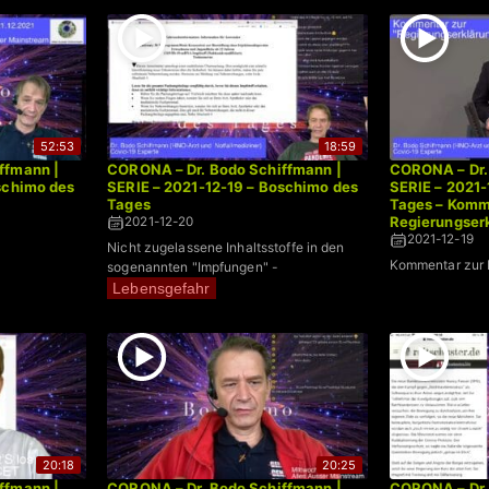
52:53
18:59
ffmann |
CORONA – Dr. Bodo Schiffmann |
CORONA – Dr.
schimo des
SERIE – 2021-12-19 – Boschimo des
SERIE – 2021-
Tages
Tages – Komm
Regierungser
2021-12-20
2021-12-19
Nicht zugelassene Inhaltsstoffe in den
Kommentar zur 
sogenannten "Impfungen" -
Lebensgefahr
20:18
20:25
ffmann |
CORONA – Dr. Bodo Schiffmann |
CORONA – Dr.