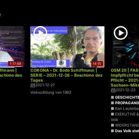
e
1:17:49
14:15
ffmann |
CORONA – Dr. Bodo Schiffmann |
OSM 20 | FAS
oschimo des
SERIE – 2021-12-26 – Boschimo des
Impfpflicht b
Tages
Pflicht – 202
Sachsen-Mikr
2021-12-27
2021-12-23
Volkszählung von 1983
■
GESCHICHT
■
PROPAGAN
■ Karl Lauter
■ EXEKUTIVE &
Volk
■ WIDERSTAN
■
Das Volk ste