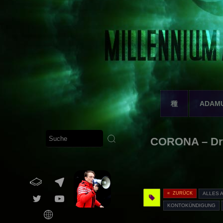
種
ADAM
CORONA – Dr.
« ZURÜCK
ALLES 
KONTOKÜNDIGUNG