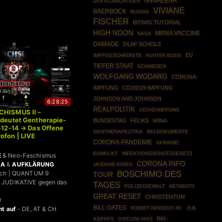
ANNALENA
DER ALLMÄCHTIGEN
VIVIANE
BAERBOCK
RUSSIA
FISCHER
BITWIG TUTORIAL
HIGH NOON
MRNA VACCINE
NASA
DAMAGE
OLAF SCHOLZ
EU
IMPFGESCHÄDIGTE
HUNTER BIDEN
TIEFER STAAT
SCHWEDEN
WOLFGANG WODARG
CORONA-
IMPFUNG
COVID19-IMPFUNG
JOHNSON AND JOHNSON
6:28:25
REALPOLITIK
COVID-IMPFUNG
CHISMUS II –
edeutet Gentherapie-
BUNDESTAG
FELIKS
MRNA-
1-12-14 → Das Offene
GENTHERAPEUTIKA
RKI-DOKUMENTE
ofon | LIVE
CORONA-PANDEMIE
UKRAINE-
KONFLIKT
INFEKTIONSSCHUTZGESETZ
E
& Neo-Faschismus
CORONA INFO
DA
&
AUFKLÄRUNG
UKRAINE-KRIEG
BOSCHIMO DES
bach | QUANTUM 9
TOUR
 JUDIKATIVE gegen das
TAGES
POLIZEIGEWALT
METABIOTA
GREAT RESET
CHRISTENTUM
D
BILL GATES
ROBERT KENNEDY JR.
大名
ht auf
- DE, AT & CH
RKI-
ASPHYX
DYATLOW PASS