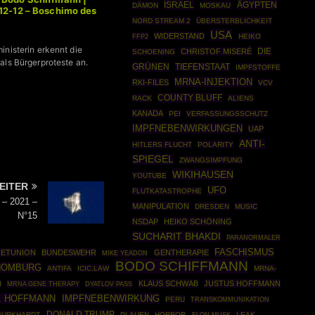
ISRAEL
ÄGYPTEN
DÄMON
MOSKAU
12-12 – Boschimo des
NORD STREAM 2
ÜBERSTERBLICHKEIT
USA
WIDERSTAND
FFP2
HEIKO
inisterin erkennt die
DIE
CHRISTOF MISERÉ
SCHOENING
als Bürgerproteste an.
GRÜNEN
TIEFENSTAAT
IMPFSTOFFE
MRNA-INJEKTION
RKI-FILES
VCV
COUNTY BLUFF
RACK
ALIENS
KANADA
PEI
VERFASSUNGSSCHUTZ
IMPFNEBENWIRKUNGEN
UAP
ANTI-
HITLERS FLUCHT
POLARITY
SPIEGEL
ZWANGSIMPFUNG
WIKIHAUSEN
YOUTUBE
EITER
UFO
FLUTKATASTROPHE
 – 2021 –
MANIPULATION
DRESDEN
MUSIC
N°15
NSDAP
HEIKO SCHÖNING
SUCHARIT BHAKDI
PARANORMALER
FASCHISMUS
ETUNION
BUNDESWEHR
GENTHERAPIE
MIKE YEADON
BODO SCHIFFMANN
HOMBURG
ANTIFA
ICIC.LAW
MRNA-
KLAUS SCHWAB
JUSTUS HOFFMANN
I
MRNA GENE THERAPY
DYATLOV PASS
. HOFFMANN
IMPFNEBENWIRKUNG
PERU
TRANSKOMMUNIKATION
DONALD TRUMP
BURKHARDT
PLAUEN
HORROR
LEAK