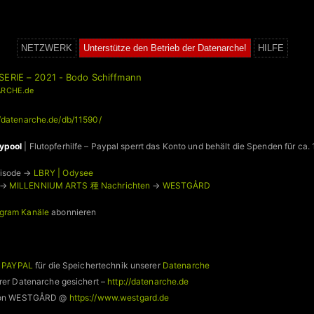
NETZWERK
Unterstütze den Betrieb der Datenarche!
HILFE
SERIE – 2021 - Bodo Schiffmann
RCHE.de
//datenarche.de/db/11590/
ypool
| Flutopferhilfe – Paypal sperrt das Konto und behält die Spenden für ca.
pisode →
LBRY | Odysee
 →
MILLENNIUM ARTS 種 Nachrichten
→
WESTGÅRD
gram Kanäle
abonnieren
a PAYPAL
für die Speichertechnik unserer
Datenarche
rer Datenarche gesichert –
http://datenarche.de
 von WESTGÅRD @
https://www.westgard.de