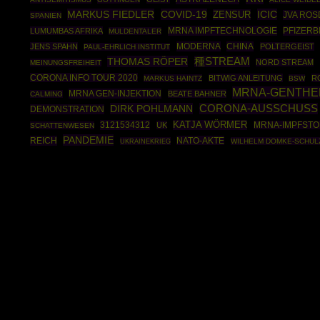
MARKUS FIEDLER
COVID-19
ICIC
ZENSUR
JVA RO
SPANIEN
MRNA IMPFTECHNOLOGIE
PFIZER
LUMUMBAS AFRIKA
MULDENTALER
MODERNA
CHINA
JENS SPAHN
POLTERGEIST
PAUL-EHRLICH INSTITUT
THOMAS RÖPER
種STREAM
NORD STREAM
MEINUNGSFREIHEIT
CORONA INFO TOUR 2020
BITWIG ANLEITUNG
R
MARKUS HAINTZ
BSW
MRNA-GENTHE
MRNA GEN-INJEKTION
BEATE BAHNER
CALMING
DIRK POHLMANN
CORONA-AUSSCHUSS
DEMONSTRATION
3121534312
KATJA WÖRMER
UK
MRNA-IMPFSTO
SCHATTENWESEN
PANDEMIE
REICH
NATO-AKTE
UKRAINEKRIEG
WILHELM DOMKE-SCHUL