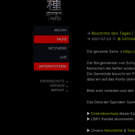
ARCHIV
→
Boschimo des Tages | 
♧
→
2021-07-23
種 DATENA
HILFE
NETZWERK
Die gesamte Serie →
https:
LIVE
Der Bürgermeister von Schu
UNTERSTÜTZEN!
Menschen die helfen wollen,
Die Gemeinde braucht ein Pa
dass wir auf das Konto über
←
DATENSCHUTZ
←
VERSION
←
Bitte weit verteilen und den 
IMPRINT
Das Geld der Spenden-Samm
►
Direktdownload
dieser E
► LBRY Kanäle abonnieren
► Unsere
Newsletter
&
Tele