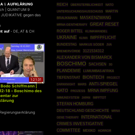
DA
&
AUFKLÄRUNG
REICH
ÜBERSTERBLICHKEIT
NATO
bach | QUANTUM 9
MARTIN
UNTERSUCHUNGSAUSSCHUSS
 JUDIKATIVE gegen das
MASKENZWANG
BRAUKMANN
GREAT RESET
MRNA-GENTHERAPY
D
ROGER BITTEL
ht auf
- DE, AT & CH
KLIMAWANDEL
UKRAINE
IMPFPFLICHT
KLIMA
BUNDESTAG
MARKUS SÖDER
JVA
3121534312
BREMERVÖRDE
ALEXANDER VON BISMARCK
BOSCHIMO
SACHSEN
3G
PLANDEMIE
LUMUMBAS AFRIKA
BIONTECH
TIEFENSTAAT
PROJECT
1:21:31
ANTI-SPIEGEL
DARKKNIGHT
MARS
 Bodo Schiffmann |
NATO
MRNA IMPFUNG
12-18 – Boschimo des
PROZESS
entar zur
IMMUNSYSTEM
IMPFTOT
JAPAN
klärung
STEFAN HOMBURG
DEUTSCHLAND GESCHICHTE
MRNA
Regierungserklärung
INTERNATIONAL
GENE THERAPY
CRIMES INVESTIGATIVE
COMMITTEE
MEXIKO
HORROR