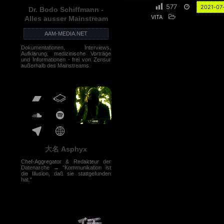
577
2021-07
Dr. Bodo Schiffmann -
VITA
Alles ausser Mainstream
AAM-MEDIA.NET
Dokumentationen, Interviews,
Aufklärung, medizinische Vorträge
und Informationen - frei von Zensur
außerhalb des Mainstreams.
大名 Asphyx
Chef-Aggregator & Redakteur der
Datenarche → "Kommunikation ist
die Illusion, daß sie stattgefunden
hat."