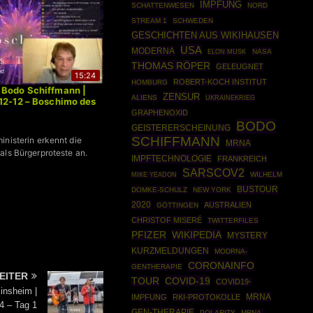
IMPFUNG
SCHATTENWESEN
NORD
STREAM 1
SCHWEDEN
GESCHICHTEN AUS WIKIHAUSEN
USA
MODERNA
NASA
ELON MUSK
THOMAS RÖPER
GELEUGNET
15:24
ROBERT-KOCH INSTITUT
HOMBURG
 Bodo Schiffmann |
ZENSUR
ALIENS
UKRAINEKRIEG
12-12 – Boschimo des
GRAPHENOXID
BODO
GEISTERERSCHEINUNG
SCHIFFMANN
inisterin erkennt die
MRNA
als Bürgerproteste an.
IMPFTECHNOLOGIE
FRANKREICH
SARSCOV2
WILHELM
MIKE YEADON
BUSTOUR
DOMKE-SCHULZ
NEW YORK
2020
AUSTRALIEN
GÖTTINGEN
CHRISTOF MISERÉ
TWITTERFILES
WIKIPEDIA
PFIZER
MYSTERY
KURZMELDUNGEN
MODRNA-
CORONAINFO
GENTHERAPIE
EITER
COVID-19
TOUR
COVID19-
insheim |
MRNA
IMPFUNG
RKI-PROTOKOLLE
4 – Tag 1
GEN-THERAPIE
POLARITY
MRNA-