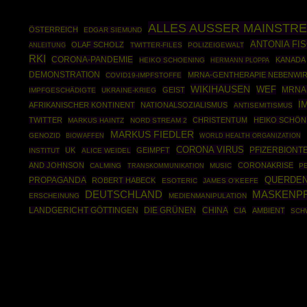
ALLES AUSSER MAINSTR
ÖSTERREICH
EDGAR SIEMUND
ANTONIA FI
OLAF SCHOLZ
ANLEITUNG
TWITTER-FILES
POLIZEIGEWALT
RKI
CORONA-PANDEMIE
KANADA
HEIKO SCHOENING
HERMANN PLOPPA
DEMONSTRATION
MRNA-GENTHERAPIE NEBENWI
COVID19-IMPFSTOFFE
WIKIHAUSEN
WEF
MRNA
GEIST
IMPFGESCHÄDIGTE
UKRAINE-KRIEG
I
AFRIKANISCHER KONTINENT
NATIONALSOZIALISMUS
ANTISEMITISMUS
TWITTER
CHRISTENTUM
HEIKO SCHÖN
MARKUS HAINTZ
NORD STREAM 2
MARKUS FIEDLER
GENOZID
BIOWAFFEN
WORLD HEALTH ORGANIZATION
CORONA VIRUS
PFIZERBIONT
UK
GEIMPFT
INSTITUT
ALICE WEIDEL
AND JOHNSON
CORONAKRISE
CALMING
MUSIC
PE
TRANSKOMMUNIKATION
PROPAGANDA
QUERDE
ROBERT HABECK
ESOTERIC
JAMES O'KEEFE
DEUTSCHLAND
MASKENPF
ERSCHEINUNG
MEDIENMANIPULATION
DIE GRÜNEN
CHINA
LANDGERICHT GÖTTINGEN
CIA
AMBIENT
SCH