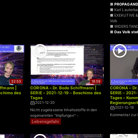
■
PROPAGAN
■ Karl Lauter
■ EXEKUTIVE &
Volk
■ WIDERSTAN
■
Das Volk ste
52:53
18:59
ffmann |
CORONA – Dr. Bodo Schiffmann |
CORONA – Dr.
schimo des
SERIE – 2021-12-19 – Boschimo des
SERIE – 2021-
Tages
Tages – Komm
Regierungser
2021-12-20
2021-12-19
Nicht zugelassene Inhaltsstoffe in den
Kommentar zur 
sogenannten "Impfungen" -
Lebensgefahr