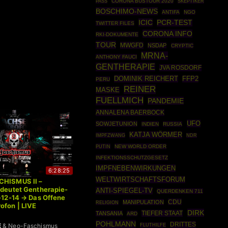
CORONA BUSTOUR 2020
SKEPTIKER
PASS
BOSCHIMO-NEWS
ANTIFA
NGO
ICIC
PCR-TEST
TWITTER FILES
CORONA INFO
RKI-DOKUMENTE
TOUR
MWGFD
NSDAP
CRYPTIC
MRNA-
ANTHONY FAUCI
GENTHERAPIE
JVA ROSDORF
DOMINIK REICHERT
FFP2
PERU
REINER
MASKE
FUELLMICH
PANDEMIE
ANNALENA BAERBOCK
UFO
SOWJETUNION
INDIEN
RUSSIA
KATJA WÖRMER
IMPFZWANG
NDR
PUTIN
NEW WORLD ORDER
INFEKTIONSSCHUTZGESETZ
IMPFNEBENWIRKUNGEN
6:28:25
WELTWIRTSCHAFTSFORUM
CHISMUS II –
edeutet Gentherapie-
ANTI-SPIEGEL-TV
QUERDENKEN 711
1-12-14 → Das Offene
CDU
MANIPULATION
RELIGION
ofon | LIVE
DIRK
TIEFER STAAT
TANSANIA
ARD
POHLMANN
DRITTES
E
& Neo-Faschismus
FLUTHILFE