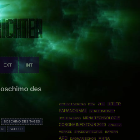
EXT
INT
Boschimo des
HITLER
ZDF
BSW
PROJECT VERITAS
PARANORMAL
BEATE BAHNER
MRNA-TECHNOLOGIE
DYATLOW PASS
BOSCHIMO DES TAGES
CORONA INFO TOUR 2020
ANGELA
EN
SCHULD
MERKEL
SHADOW PEOPLE
BAYERN
AFD
MRNA
DAGMAR SCHÖN