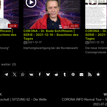
20:18
20:25
ffmann |
CORONA – Dr. Bodo Schiffmann |
CORONA – Dr.
schimo des
SERIE – 2021-12-16 – Boschimo des
SERIE – 2021-
Tages
Tages
2021-12-17
2021-12-13
etzung"
Impfvergewaltigung bei der Bundeswehr
Die neue Innenm
Coronaproteste 
 weiter (
0
)
K
W
schuß | SITZUNG 62 – Die Welle
CORONA INFO Revival Tour – S
2021-07-2