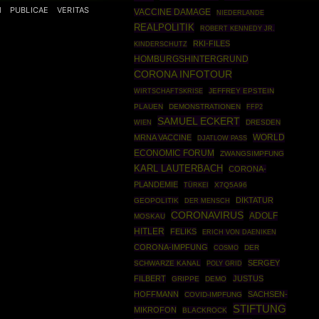
M
PUBLICAE
VERITAS
VACCINE DAMAGE
NIEDERLANDE
REALPOLITIK
ROBERT KENNEDY JR.
RKI-FILES
KINDERSCHUTZ
HOMBURGSHINTERGRUND
CORONA INFOTOUR
WIRTSCHAFTSKRISE
JEFFREY EPSTEIN
PLAUEN
DEMONSTRATIONEN
FFP2
SAMUEL ECKERT
DRESDEN
WIEN
WORLD
MRNA VACCINE
DJATLOW PASS
ECONOMIC FORUM
ZWANGSIMPFUNG
KARL LAUTERBACH
CORONA-
PLANDEMIE
TÜRKEI
X7Q5A96
DIKTATUR
GEOPOLITIK
DER MENSCH
CORONAVIRUS
ADOLF
MOSKAU
HITLER
FELIKS
ERICH VON DAENIKEN
CORONA-IMPFUNG
COSMO
DER
SERGEY
SCHWARZE KANAL
POLY GRID
FILBERT
JUSTUS
GRIPPE
DEMO
HOFFMANN
SACHSEN-
COVID-IMPFUNG
STIFTUNG
MIKROFON
BLACKROCK