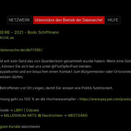
NETZWERK
Unterstütze den Betrieb der Datenarche!
HILFE
SERIE – 2021 - Bodo Schiffmann
RCHE.de
//datenarche.de/db/11590/
ld will kein Geld das von Querdenkern gesammelt wurde haben. Wenn eine G
 können Sie sich bei uns unter @FlutOpferPool melden.
ypalkonto und wir brauchen einen Kontakt zum Bürgermeister oder Ortsvorstehe
weisen dürfen.
Betroffenen vor Ort zeigen, damit Sie wissen wie Politik funktioniert.
lung geht zu 100 % an die Hochwasseropfer –
https://www.paypal.com/pool
pisode →
LBRY | Odysee
 →
MILLENNIUM ARTS 種 Nachrichten
→
WESTGÅRD
gram Kanäle
abonnieren