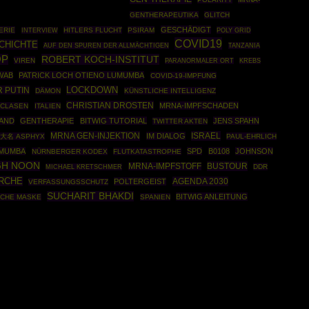
GENTHERAPEUTIKA
GLITCH
GESCHÄDIGT
ERIE
HITLERS FLUCHT
PSIRAM
POLY GRID
INTERVIEW
COVID19
CHICHTE
AUF DEN SPUREN DER ALLMÄCHTIGEN
TANZANIA
OP
ROBERT KOCH-INSTITUT
VIREN
PARANORMALER ORT
KREBS
WAB
PATRICK LOCH OTIENO LUMUMBA
COVID-19-IMPFUNG
R PUTIN
LOCKDOWN
DÄMON
KÜNSTLICHE INTELLIGENZ
CHRISTIAN DROSTEN
MRNA-IMPFSCHADEN
 CLASEN
ITALIEN
AND
GENTHERAPIE
BITWIG TUTORIAL
JENS SPAHN
TWITTER AKTEN
MRNA GEN-INJEKTION
ISRAEL
IM DIALOG
大名 ASPHYX
PAUL-EHRLICH
UMUMBA
SPD
B0108
JOHNSON
NÜRNBERGER KODEX
FLUTKATASTROPHE
GH NOON
BUSTOUR
MRNA-IMPFSTOFF
DDR
MICHAEL KRETSCHMER
RCHE
AGENDA 2030
POLTERGEIST
VERFASSUNGSSCHUTZ
SUCHARIT BHAKDI
BITWIG ANLEITUNG
SCHE MASKE
SPANIEN