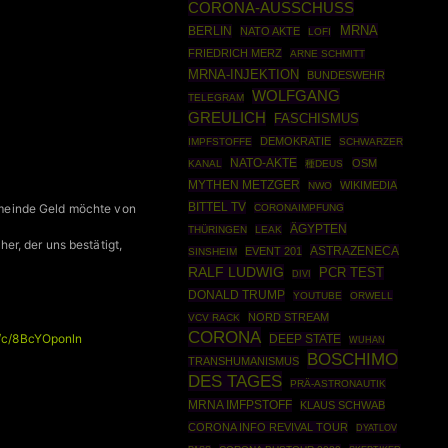
CORONA-AUSSCHUSS
MRNA
BERLIN
NATO AKTE
LOFI
FRIEDRICH MERZ
ARNE SCHMITT
MRNA-INJEKTION
BUNDESWEHR
WOLFGANG
TELEGRAM
GREULICH
FASCHISMUS
DEMOKRATIE
IMPFSTOFFE
SCHWARZER
NATO-AKTE
OSM
KANAL
種DEUS
MYTHEN METZGER
WIKIMEDIA
NWO
BITTEL TV
emeinde Geld möchte von
CORONAIMPFUNG
ÄGYPTEN
THÜRINGEN
LEAK
r, der uns bestätigt,
ASTRAZENECA
EVENT 201
SINSHEIM
RALF LUDWIG
PCR TEST
DIVI
DONALD TRUMP
YOUTUBE
ORWELL
NORD STREAM
VCV RACK
CORONA
s/c/8BcYOponln
DEEP STATE
WUHAN
BOSCHIMO
TRANSHUMANISMUS
DES TAGES
PRÄ-ASTRONAUTIK
MRNA IMFPSTOFF
KLAUS SCHWAB
CORONA INFO REVIVAL TOUR
DYATLOV