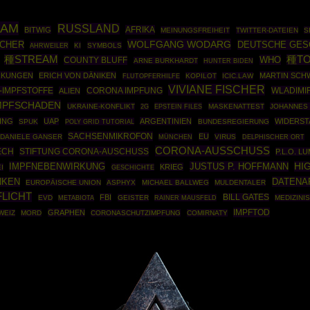
EAM
RUSSLAND
AFRIKA
BITWIG
MEINUNGSFREIHEIT
TWITTER-DATEIEN
S
WOLFGANG WODARG
SCHER
DEUTSCHE GES
AHRWEILER
KI
SYMBOLS
種STREAM
種T
WHO
COUNTY BLUFF
ARNE BURKHARDT
HUNTER BIDEN
RKUNGEN
ERICH VON DÄNIKEN
MARTIN SCH
KOPILOT
ICIC.LAW
FLUTOPFERHILFE
VIVIANE FISCHER
-IMPFSTOFFE
WLADIMI
ALIEN
CORONA IMPFUNG
MPFSCHADEN
UKRAINE-KONFLIKT
EPSTEIN FILES
MASKENATTEST
JOHANNES
2G
ING
UAP
ARGENTINIEN
WIDERST
SPUK
POLY GRID TUTORIAL
BUNDESREGIERUNG
SACHSENMIKROFON
EU
DANIELE GANSER
MÜNCHEN
VIRUS
DELPHISCHER ORT
CORONA-AUSSCHUSS
ECH
STIFTUNG CORONA-AUSCHUSS
P.L.O. L
IMPFNEBENWIRKUNG
JUSTUS P. HOFFMANN
HI
KRIEG
I
GESCHICHTE
DATENA
NKEN
EUROPÄISCHE UNION
ASPHYX
MICHAEL BALLWEG
MULDENTALER
LICHT
FBI
BILL GATES
EVD
GEISTER
RAINER MAUSFELD
MEDIZINI
METABIOTA
IMPFTOD
GRAPHEN
WEIZ
MORD
CORONASCHUTZIMPFUNG
COMIRNATY