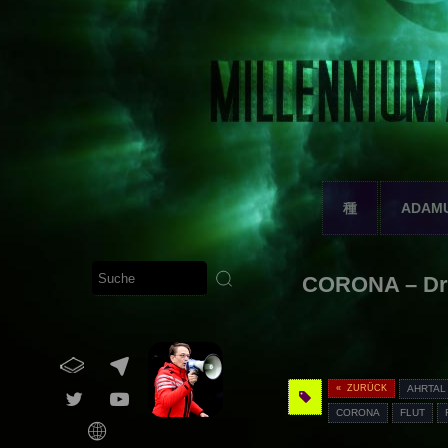
種
ADAM
CORONA – Dr.
« ZURÜCK
AHRTAL
CORONA
FLUT