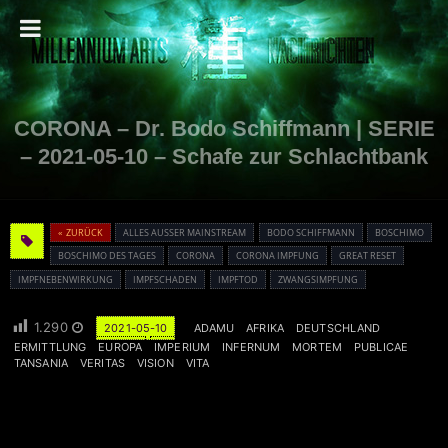
CORONA – Dr. Bodo Schiffmann | SERIE
– 2021-05-10 – Schafe zur Schlachtbank
« ZURÜCK
ALLES AUSSER MAINSTREAM
BODO SCHIFFMANN
BOSCHIMO
BOSCHIMO DES TAGES
CORONA
CORONA IMPFUNG
GREAT RESET
IMPFNEBENWIRKUNG
IMPFSCHADEN
IMPFTOD
ZWANGSIMPFUNG
1.290
2021-05-10
ADAMU
AFRIKA
DEUTSCHLAND
ERMITTLUNG
EUROPA
IMPERIUM
INFERNUM
MORTEM
PUBLICAE
TANSANIA
VERITAS
VISION
VITA