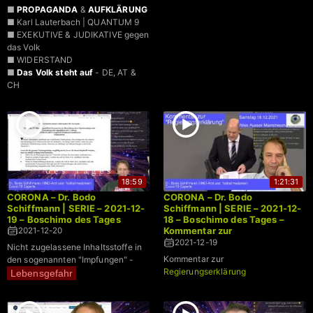
■
PROPAGANDA
&
AUFKLÄRUNG
■ Karl Lauterbach | QUANTUM 9
■ EXEKUTIVE & JUDIKATIVE gegen
das Volk
■ WIDERSTAND
■
Das Volk steht auf
- DE, AT &
CH
18:59
1:21:31
CORONA – Dr. Bodo
CORONA – Dr. Bodo
Schiffmann | SERIE – 2021-12-
Schiffmann | SERIE – 2021-12-
19 – Boschimo des Tages
18 – Boschimo des Tages –
Kommentar zur
2021-12-20
Regierungserklärung
2021-12-19
Nicht zugelassene Inhaltsstoffe in
Kommentar zur
den sogenannten "Impfungen" -
Regierungserklärung
Lebensgefahr