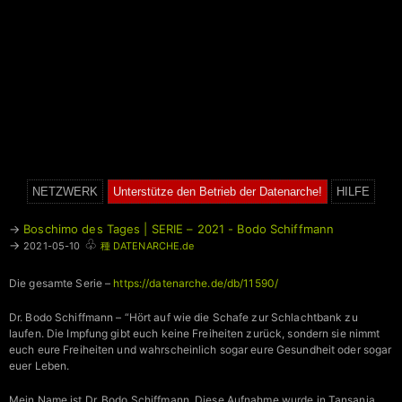
NETZWERK
Unterstütze den Betrieb der Datenarche!
HILFE
→
Boschimo des Tages | SERIE – 2021 - Bodo Schiffmann
♧
→
2021-05-10
種 DATENARCHE.de
Die gesamte Serie –
https://datenarche.de/db/11590/
Dr. Bodo Schiffmann – “Hört auf wie die Schafe zur Schlachtbank zu
laufen. Die Impfung gibt euch keine Freiheiten zurück, sondern sie nimmt
euch eure Freiheiten und wahrscheinlich sogar eure Gesundheit oder sogar
euer Leben.
Mein Name ist Dr. Bodo Schiffmann. Diese Aufnahme wurde in Tansania