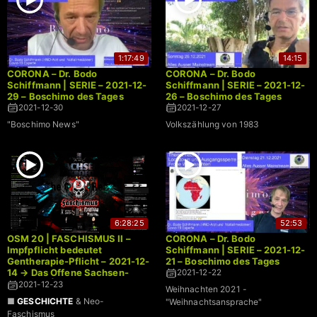
1:17:49
14:15
CORONA – Dr. Bodo
CORONA – Dr. Bodo
Schiffmann | SERIE – 2021-12-
Schiffmann | SERIE – 2021-12-
29 – Boschimo des Tages
26 – Boschimo des Tages
2021-12-30
2021-12-27
"Boschimo News"
Volkszählung von 1983
6:28:25
52:53
OSM 20 | FASCHISMUS II –
CORONA – Dr. Bodo
Impfpflicht bedeutet
Schiffmann | SERIE – 2021-12-
Gentherapie-Pflicht – 2021-12-
21 – Boschimo des Tages
14 → Das Offene Sachsen-
2021-12-22
Mikrofon | LIVE
2021-12-23
Weihnachten 2021 -
■
GESCHICHTE
& Neo-
"Weihnachtsansprache"
Faschismus