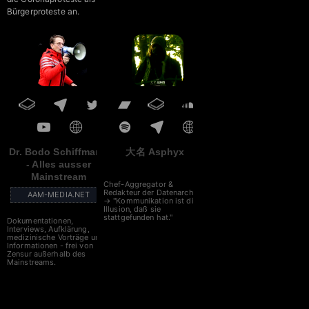
Bürgerproteste an.
Dr. Bodo Schiffmann
大名 Asphyx
- Alles ausser
Mainstream
Chef-Aggregator &
Redakteur der Datenarche
AAM-MEDIA.NET
→ "Kommunikation ist die
Illusion, daß sie
stattgefunden hat."
Dokumentationen,
Interviews, Aufklärung,
medizinische Vorträge und
Informationen - frei von
Zensur außerhalb des
Mainstreams.