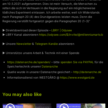
am 10.5.2021 aufgenommen. Dies ist mein Versuch, die Menschen zu
retten die sich im Vertrauen in die Regierung auf ein möglicherweise
tödliches Experiment einlassen. Ich arbeite weiter, weil ich Widerstands
nach Paragraph 20 (4) des Grundgesetzes leisten muss. Denn die
Regierung verstößt fortgesetzt gegen die Paragraphen 20 (1-3)”
► Direktdownload dieser Episode –
LBRY | Odysee
► LBRY Kanal abonnieren
https://odysee.com/$/invite/@millenniumarts:b
► Unsere
Newsletter
&
Telegram Kanäle
abonnieren
► Unterstütze unsere Arbeit & Technik mit einer Spende
https://datenarche.de/spenden/
– bitte
spenden Sie via PAYPAL
für die
Speichertechnik unserer
Datenarche
Quelle wurde in unserer Datenarche gesichert –
http://datenarche.de
Informationsdienst von WESTGÅRD @
https://www.westgard.de
You may also like