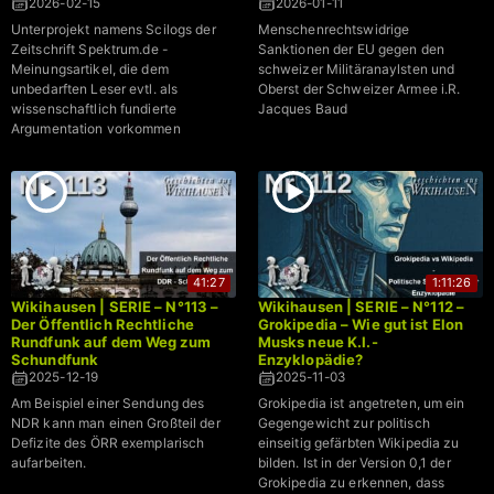
2026-02-15
2026-01-11
Unterprojekt namens Scilogs der
Menschenrechtswidrige
Zeitschrift Spektrum.de -
Sanktionen der EU gegen den
Meinungsartikel, die dem
schweizer Militäranaylsten und
unbedarften Leser evtl. als
Oberst der Schweizer Armee i.R.
wissenschaftlich fundierte
Jacques Baud
Argumentation vorkommen
41:27
1:11:26
Wikihausen | SERIE – N°113 –
Wikihausen | SERIE – N°112 –
Der Öffentlich Rechtliche
Grokipedia – Wie gut ist Elon
Rundfunk auf dem Weg zum
Musks neue K.I.-
Schundfunk
Enzyklopädie?
2025-12-19
2025-11-03
Am Beispiel einer Sendung des
Grokipedia ist angetreten, um ein
NDR kann man einen Großteil der
Gegengewicht zur politisch
Defizite des ÖRR exemplarisch
einseitig gefärbten Wikipedia zu
aufarbeiten.
bilden. Ist in der Version 0,1 der
Grokipedia zu erkennen, dass