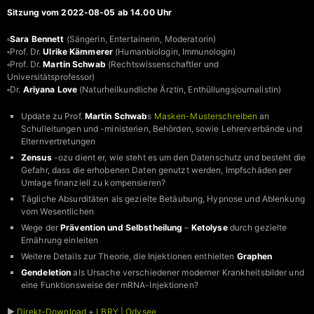
Sitzung vom 2022-08-05 ab 14.00 Uhr
▫️
Sara Bennett
(Sängerin, Entertainerin, Moderatorin)
▫️Prof. Dr.
Ulrike Kämmerer
(Humanbiologin, Immunologin)
▫️Prof. Dr.
Martin Schwab
(Rechtswissenschaftler und
Universitätsprofessor)
▫️Dr.
Ariyana Love
(Naturheilkundliche Ärztin, Enthüllungsjournalistin)
Update zu Prof.
Martin Schwab
s
Masken-Musterschreiben
an
Schulleitungen und -ministerien, Behörden, sowie Lehrerverbände und
Elternvertretungen
Zensus
-ozu dient er, wie steht es um den Datenschutz und besteht die
Gefahr, dass die erhobenen Daten genutzt werden, Impfschäden per
Umlage finanziell zu kompensieren?
Tägliche Absurditäten als gezielte Betäubung, Hypnose und Ablenkung
vom Wesentlichen
Wege der
Prävention und Selbstheilung
–
Ketolyse
durch gezielte
Ernährung einleiten
Weitere Details zur Theorie, die Injektionen enthielten
Graphen
Gendeletion
als Ursache verschiedener moderner Krankheitsbilder und
eine Funktionsweise der mRNA-Injektionen?
►
Direkt-Download
+
LBRY | Odysee