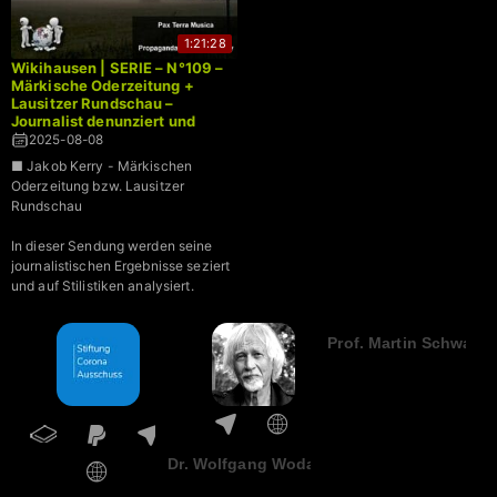
1:21:28
Wikihausen | SERIE – N°109 –
Märkische Oderzeitung +
Lausitzer Rundschau –
Journalist denunziert und
schreibt aus Wikipedia ab
2025-08-08
■ Jakob Kerry - Märkischen
Oderzeitung bzw. Lausitzer
Rundschau
In dieser Sendung werden seine
journalistischen Ergebnisse seziert
und auf Stilistiken analysiert.
Prof. Martin Schwab
Dr. Wolfgang Wodarg