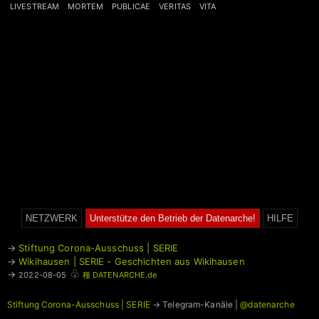
LIVESTREAM
MORTEM
PUBLICAE
VERITAS
VITA
NETZWERK
Unterstütze den Betrieb der Datenarche!
HILFE
→
Stiftung Corona-Ausschuss | SERIE
→
Wikihausen | SERIE - Geschichten aus Wikihausen
♧
→
2022-08-05
種 DATENARCHE.de
Stiftung Corona-Ausschuss | SERIE
→ Telegram-Kanäle |
@datenarche