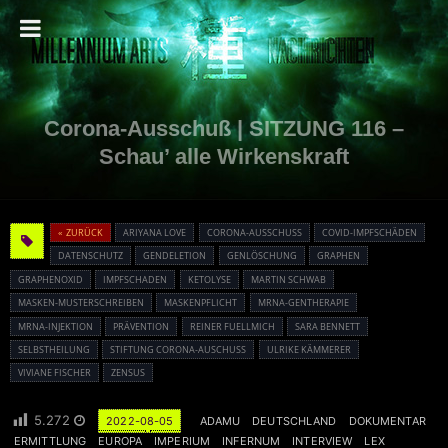
Corona-Ausschuß | SITZUNG 116 –
Schau’ alle Wirkenskraft
« ZURÜCK
ARIYANA LOVE
CORONA-AUSSCHUSS
COVID-IMPFSCHÄDEN
DATENSCHUTZ
GENDELETION
GENLÖSCHUNG
GRAPHEN
GRAPHENOXID
IMPFSCHADEN
KETOLYSE
MARTIN SCHWAB
MASKEN-MUSTERSCHREIBEN
MASKENPFLICHT
MRNA-GENTHERAPIE
MRNA-INJEKTION
PRÄVENTION
REINER FUELLMICH
SARA BENNETT
SELBSTHEILUNG
STIFTUNG CORONA-AUSCHUSS
ULRIKE KÄMMERER
VIVIANE FISCHER
ZENSUS
5.272
2022-08-05
ADAMU
DEUTSCHLAND
DOKUMENTAR
ERMITTLUNG
EUROPA
IMPERIUM
INFERNUM
INTERVIEW
LEX