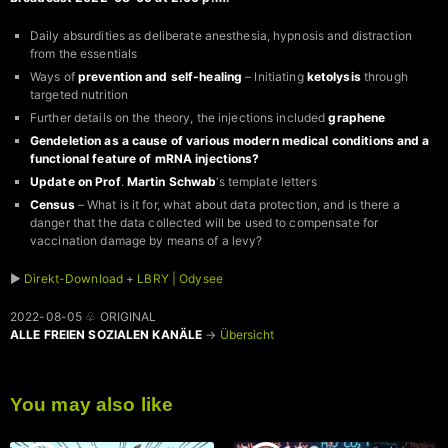
Daily absurdities as deliberate anesthesia, hypnosis and distraction
from the essentials
Ways of
prevention and self-healing
– Initiating
ketolysis
through
targeted nutrition
Further details on the theory, the injections included
graphene
Gendeletion as a cause of various modern medical conditions and a
functional feature of mRNA injections?
Update on Prof
.
Martin Schwab
‘s template letters
Census
– What is it for, what about data protection, and is there a
danger that the data collected will be used to compensate for
vaccination damage by means of a levy?
►
Direkt-Download
+
LBRY | Odysee
2022-08-05 ♧ ORIGINAL
ALLE FREIEN SOZIALEN KANÄLE
→
Übersicht
You may also like