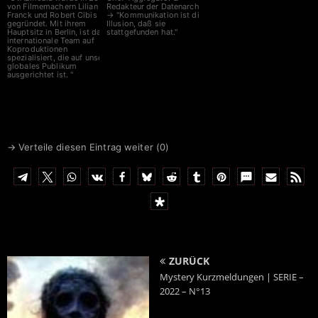
von Filmemachern Lilian
Redakteur der Datenarche
Franck und Robert Cibis
→ "Kommunikation ist die
gegründet. Mit ihrem
Illusion, daß sie
Hauptsitz in Berlin, ist das
stattgefunden hat."
internationale Team auf
Koproduktionen
spezialisiert, die auf unser
globales Publikum
ausgerichtet ist. "
Spenden bitte an
IBAN
DE6641660124001717
0700
BIC
GENODEM1LPS
→ Verteile diesen Eintrag weiter (
0
)
ZURÜCK
Mystery Kurzmeldungen | SERIE –
2022 – N°13