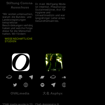
Stiftung Corona-
Dr. med. Wolfgang Wodarg,
ist Internist, Pneumologe,
Ausschuss
Sozialmediziner, Arzt für
Hygiene und
"Wir wollen untersuchen,
Umweltmedizin und war
warum die Bundes- und
langjähriger Leiter eines
Landesregierungen
Gesundheitsamtes.
beispiellose
Beschränkungen verhängt
haben und welche Folgen
diese für die Menschen
hatten. Wir fördern
WISSENSCHAFTLICHE
STUDIEN
auf diesem Gebiet. Unser
Corona-Ausschuss nimmt
zeitnah seine Arbeit auf, die
Sitzungen werden live
gestreamt."
OVALmedia
大名 Asphyx
"OVALmedia wurde in 2002
Chef-Aggregator &