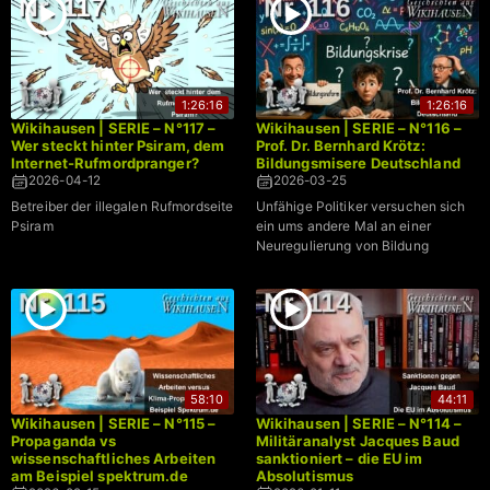
1:26:16
1:26:16
Wikihausen | SERIE – N°117 –
Wikihausen | SERIE – N°116 –
Wer steckt hinter Psiram, dem
Prof. Dr. Bernhard Krötz:
Internet-Rufmordpranger?
Bildungsmisere Deutschland
2026-04-12
2026-03-25
Betreiber der illegalen Rufmordseite
Unfähige Politiker versuchen sich
Psiram
ein ums andere Mal an einer
Neuregulierung von Bildung
58:10
44:11
Wikihausen | SERIE – N°115 –
Wikihausen | SERIE – N°114 –
Propaganda vs
Militäranalyst Jacques Baud
wissenschaftliches Arbeiten
sanktioniert – die EU im
am Beispiel spektrum.de
Absolutismus