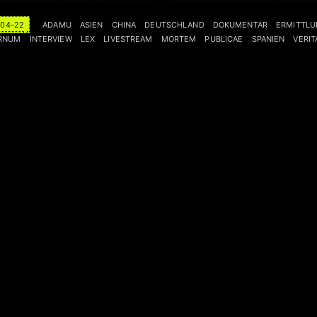
-04-22
ADAMU
ASIEN
CHINA
DEUTSCHLAND
DOKUMENTAR
ERMITTLU
ERNUM
INTERVIEW
LEX
LIVESTREAM
MORTEM
PUBLICAE
SPANIEN
VERIT