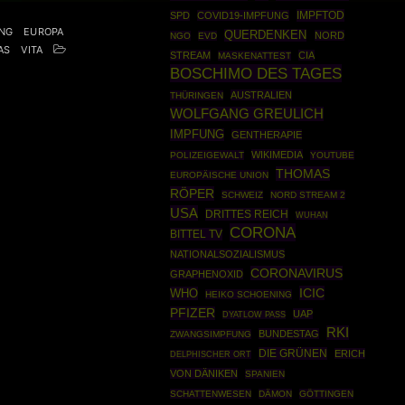
IMPFTOD
SPD
COVID19-IMPFUNG
NG
EUROPA
QUERDENKEN
NORD
NGO
EVD
AS
VITA
STREAM
CIA
MASKENATTEST
BOSCHIMO DES TAGES
AUSTRALIEN
THÜRINGEN
WOLFGANG GREULICH
IMPFUNG
GENTHERAPIE
WIKIMEDIA
POLIZEIGEWALT
YOUTUBE
THOMAS
EUROPÄISCHE UNION
RÖPER
SCHWEIZ
NORD STREAM 2
USA
DRITTES REICH
WUHAN
CORONA
BITTEL TV
NATIONALSOZIALISMUS
CORONAVIRUS
GRAPHENOXID
ICIC
WHO
HEIKO SCHOENING
PFIZER
UAP
DYATLOW PASS
RKI
BUNDESTAG
ZWANGSIMPFUNG
DIE GRÜNEN
ERICH
DELPHISCHER ORT
VON DÄNIKEN
SPANIEN
SCHATTENWESEN
DÄMON
GÖTTINGEN