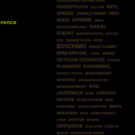
CORONA INFO REVIVAL TOUR
ANTI-
DEMONSTRATION
ICIC.LAW
SPIEGEL
HIGH
DONALD TRUMP
UKRAINE
NOON
MRNA-
erence
SAMUEL
GENTHERAPEUTIKA
ECKERT
QUERDENKEN 711
DYATLOV
DAGMAR SCHÖN
MORD
PASS
BOSCHIMO
SERGEY FILBERT
MRNA IMPFUNG
MEXIKO
TÜRKEI
DEUTSCHE GESCHICHTE
PLAUEN
PLANDEMIE
PARANORMAL
AFRIKANISCHER
PROJECT VERITAS
KONTINENT
PARANORMALER ORT
KARL
MEINUNGSFREIHEIT
LAUTERBACH
CHRISTIAN
KLIMA
DROSTEN
KLAUS SCHWAB
ARNE
MARTIN
BURKHARDT
COVID-19-IMPFUNG
BRAUKMANN
SPUK
NORD STREAM 1
DIKTATUR
VIRUS
BAYERN
DATENARCHE
X7Q5A96
ELON MUSK
種DEUS
MEDIZINISCHE MASKE