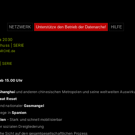
NETZWERK
Unterstütze den Betrieb der Datenarche!
HILFE
a 2030
huss | SERIE
ARCHE.de
| SERIE
ab 15.00 Uhr
Shanghai
und anderen chinesischen Metropolen und seine weltweiten Auswir
eat Reset
und nationaler
Gasmangel
iege in
Spanien
dien
– Stark und schnell mobilisierbar
r sozialen Dreigliederung
e Sicht auf den gesamtgesellschaftlichen Prozess