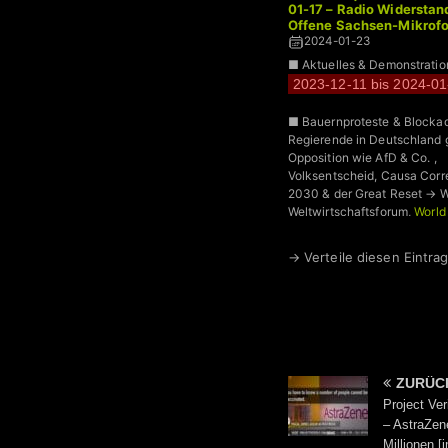
01-17 – Radio Widerstan
Offene Sachsen-Mikrofo
2024-01-23
■ Aktuelles & Demonstrati
2023-12-11 bis 2024-01
■ Bauernproteste & Blocka
Regierende in Deutschland 
Opposition wie AfD & Co. ,
Volksentscheid, Causa Corr
2030 & der Great Reset → 
Weltwirtschaftsforum,
World
Forum
, Transhumanismus +
→ Verteile diesen Eintrag
ZURÜC
Project Ve
– AstraZen
Millionen 