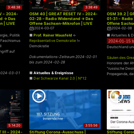
3:48:38
3:38:49
V – 2024-
OSM 40 | GREAT RESET IV – 2024-
OSM 39.2 | GR
nd → Das
02-28 – Radio Widerstand → Das
01-31 – Radio
n | LIVE
Offene Sachsen-Mikrofon | LIVE
Offene Sachse
2024-03-07
2024-02-08
rgie, Politik
■
Prof. Rainer Mausfeld
←
■ Aktuelles & 
 Faschismus
Repräsentative Demokratie
!=
2024-01-15 b
l
Demokratie
Deutschland un
riff auf
Dokumentations-Zeitraum 2024-02-01
Säulen des Grea
bis zum 2024-02-28
Honorare der A
"russische Des
2024-03-01
■
Aktuelles & Ereignisse
Propaganda, das
■
Der Schwarze Kanal 2.0 | N°12
■
Widerstand
5:14:20
3:55:56
III – 2024-
Stiftung Corona-Ausschuss |
Stiftung Cor