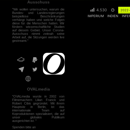
Ausschuss
"Wir wollen untersuchen, warum die
4.530
2022
Bundes- und Landesregierungen
IMPERIUM
INDIEN
INF
beispiellose Beschränkungen
verhängt haben und welche Folgen
diese für die Menschen hatten. Wir
fördern wissenschaftliche Studien
auf diesem Gebiet. Unser Corona-
Ausschuss nimmt zeitnah seine
Arbeit auf, die Sitzungen werden live
gestreamt."
OVALmedia
"OVALmedia wurde in 2002 von
Filmemachern Lilian Franck und
Robert Cibis gegründet. Mit ihrem
Hauptsitz in Berlin, ist das
internationale Team auf
Koproduktionen spezialisiert, die auf
unser globales Publikum
ausgerichtet ist. "
Spenden bitte an