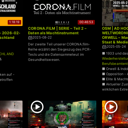
1:18:19
00:46:53
CORONA.FILM | SERIE – Teil 2 –
OSM | AD HO
– 2026-02-
Daten als Machtinstrument
WELTWORDNUN
tschland
ORWELL – Ma
2025-08-22
Staat & Medi
Der zweite Teil unserer CORONA.film-
2025-05-24
Reihe erzählt den Siegeszug des PCR-
■ 1933 und das
SCHLAND
Tests und die Datensammelwut im
Wiederherstellu
&
Gesundheitswesen.
Berufsbeamten
■ Orwell & Indo
■ Opposition - 
ken auf -
■ Elite & Mach
etroffen
■ Aktueller Zus
wirklichen Extr