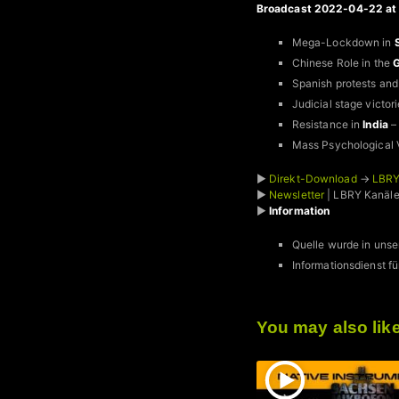
Broadcast 2022-04-22 at 
Mega-Lockdown in
Chinese Role in the
G
Spanish protests and
Judicial stage victor
Resistance in
India
– 
Mass Psychological V
►
Direkt-Download
→
LBRY
►
Newsletter
| LBRY Kanäl
►
Information
Quelle wurde in unse
Informationsdienst
You may also lik