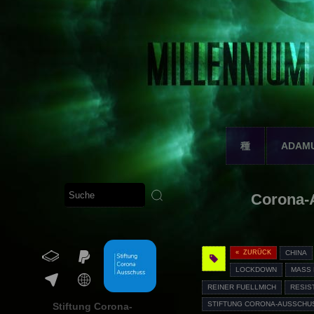
種
ADAM
Corona-A
« ZURÜCK
CHINA
LOCKDOWN
MASS
REINER FUELLMICH
RESIS
STIFTUNG CORONA-AUSSCHUS
Stiftung Corona-