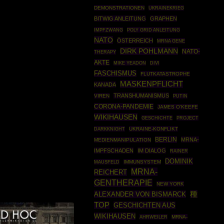
DEMONSTRATIONEN
UKRAINEKRIEG
BITWIG ANLEITUNG
GRAPHEN
IMPFZWANG
POLY GRID ANLEITUNG
NATO
ÖSTERREICH
MRNA GENE
DIRK POHLMANN
NATO-
THERAPY
AKTE
MIKE YEADON
DIVI
FASCHISMUS
FLUTKATASTROPHE
MASKENPFLICHT
KANADA
TRANSHUMANISMUS
VIREN
PUTIN
CORONA-PANDEMIE
JAMES O'KEEFE
WIKIHAUSEN
GESCHICHTE
PROJECT
DARKKNIGHT
UKRAINE-KONFLIKT
BERLIN
MRNA-
MEDIENMANIPULATION
IMPFSCHADEN
IM DIALOG
RAINER
DOMINIK
MAUSFELD
IMMUNSYSTEM
MRNA-
REICHERT
GENTHERAPIE
NEW YORK
種
ALEXANDER VON BISMARCK
TOP
GESCHICHTEN AUS
WIKIHAUSEN
AHRWEILER
MRNA-