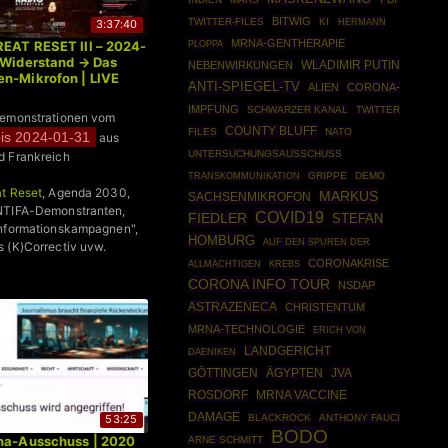
BITWIG
TWITTER-FILES
KI
HERMANN
3:37:40
MRNA-GENTHERAPIE
PLOPPA
EAT RESET III – 2024-
 Widerstand → Das
WLADIMIR PUTIN
NEBENWIRKUNGEN
n-Mikrofon | LIVE
ANTI-SPIEGEL-TV
ALIEN
CORONA-
IMPFUNG
SCHWARZER KANAL
TWITTER
Demonstrationen vom
COUNTY BLUFF
FILES
NATO
is 2024-01-31
aus
UNTERSUCHUNGSAUSSCHUSS
d Frankreich
GRIPPE
DEMO
TRANSKOMMUNIKATION
t Reset
, Agenda 2030,
MARKUS
SACHSENMIKROFON
NTIFA-Demonstranten,
COVID19
FIEDLER
STEFAN
informationskampagnen",
HOMBURG
AUF DEN SPUREN DER
 (K)Correctiv uvw.
CORONAKRISE
ALLMÄCHTIGEN
KREBS
CORONA INFO TOUR
NSDAP
ASTRAZENECA
CHRISTENTUM
MRNA-TECHNOLOGIE
ERICH VON
LANDGERICHT
DAENIKEN
ÄGYPTEN
JVA
GÖTTINGEN
ROSDORF
MRNA VACCINE
DAMAGE
BLACKROCK
ANTHONY FAUCI
53:25
BODO
ona-Ausschuss | 2020
ARNE SCHMITT