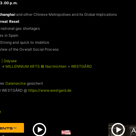
3.00 p.m.
Shanghai
and other Chinese Metropolises and its Global Implications
reat Reset
 national gas shortages
ies in Spain
Strong and quick to mobilize
iew of the Overall Social Process
 | Odysee
e →
MILLENNIUM ARTS 種 Nachrichten
+
WESTGÅRD
rer
Datenarche
gesichert
 für WESTGÅRD @
https://www.westgard.de
e