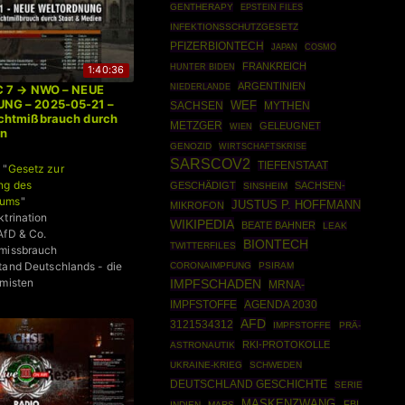
GENTHERAPY
EPSTEIN FILES
INFEKTIONSSCHUTZGESETZ
PFIZERBIONTECH
COSMO
JAPAN
FRANKREICH
HUNTER BIDEN
1:40:36
ARGENTINIEN
NIEDERLANDE
C 7 → NWO – NEUE
G – 2025-05-21 –
SACHSEN
WEF
MYTHEN
chtmißbrauch durch
METZGER
GELEUGNET
WIEN
en
GENOZID
WIRTSCHAFTSKRISE
SARSCOV2
TIEFENSTAAT
 "
Gesetz zur
ng des
GESCHÄDIGT
SACHSEN-
SINSHEIM
tums
"
JUSTUS P. HOFFMANN
MIKROFON
ktrination
WIKIPEDIA
BEATE BAHNER
LEAK
AfD & Co.
BIONTECH
TWITTERFILES
tmissbrauch
tand Deutschlands - die
CORONAIMPFUNG
PSIRAM
emisten
IMPFSCHADEN
MRNA-
IMPFSTOFFE
AGENDA 2030
AFD
3121534312
IMPFSTOFFE
PRÄ-
RKI-PROTOKOLLE
ASTRONAUTIK
UKRAINE-KRIEG
SCHWEDEN
DEUTSCHLAND GESCHICHTE
SERIE
MASKENZWANG
FBI
INDIEN
MARS