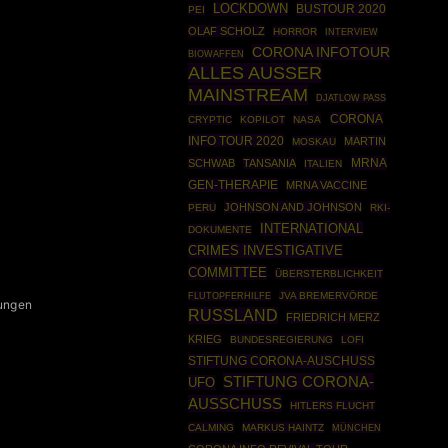
LOCKDOWN
BUSTOUR 2020
PEI
OLAF SCHOLZ
HORROR
INTERVIEW
CORONA INFOTOUR
BIOWAFFEN
ALLES AUSSER
MAINSTREAM
DJATLOW PASS
CORONA
CRYPTIC
KOPILOT
NASA
INFO TOUR 2020
MARTIN
MOSKAU
MRNA
SCHWAB
TANSANIA
ITALIEN
GEN-THERAPIE
MRNA VACCINE
JOHNSON AND JOHNSON
PERU
RKI-
INTERNATIONAL
DOKUMENTE
CRIMES INVESTIGATIVE
COMMITTEE
ÜBERSTERBLICHKEIT
JVA BREMERVÖRDE
FLUTOPFERHILFE
kungen
RUSSLAND
FRIEDRICH MERZ
KRIEG
BUNDESREGIERUNG
LOFI
STIFTUNG CORONA-AUSCHUSS
STIFTUNG CORONA-
UFO
AUSSCHUSS
HITLERS FLUCHT
CALMING
MARKUS HAINTZ
MÜNCHEN