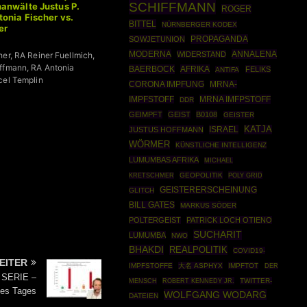
SCHIFFMANN
anwälte Justus P.
ROGER
onia Fischer vs.
BITTEL
NÜRNBERGER KODEX
er
PROPAGANDA
SOWJETUNION
MODERNA
ANNALENA
WIDERSTAND
her, RA Reiner Fuellmich,
ffmann, RA Antonia
BAERBOCK
AFRIKA
FELIKS
ANTIFA
cel Templin
CORONA IMPFUNG
MRNA-
MRNA IMFPSTOFF
IMPFSTOFF
DDR
GEIMPFT
GEIST
B0108
GEISTER
ISRAEL
KATJA
JUSTUS HOFFMANN
WÖRMER
KÜNSTLICHE INTELLIGENZ
LUMUMBAS AFRIKA
MICHAEL
GEOPOLITIK
POLY GRID
KRETSCHMER
GEISTERERSCHEINUNG
GLITCH
BILL GATES
MARKUS SÖDER
POLTERGEIST
PATRICK LOCH OTIENO
SUCHARIT
LUMUMBA
NWO
BHAKDI
REALPOLITIK
COVID19-
EITER
IMPFSTOFFE
大名 ASPHYX
IMPFTOT
DER
 SERIE –
ROBERT KENNEDY JR.
TWITTER-
MENSCH
des Tages
WOLFGANG WODARG
DATEIEN