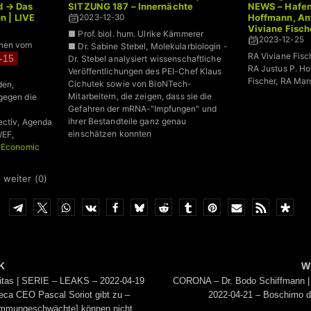
d → Das
SITZUNG 187 – Innernächte
NEWS – Hafen
n | LIVE
Hoffmann, Ant
2023-12-30
Viviane Fisch
■ Prof. biol. hum. Ulrike Kämmerer
2023-12-25
onen vom
■ Dr. Sabine Stebel, Molekularbiologin -
RA Viviane Fisc
-15
Dr. Stebel analysiert wissenschaftliche
RA Justus P. Ho
Veröffentlichungen des PEI-Chef Klaus
Fischer, RA Mar
Cichutek sowie von BioNTech-
den,
Mitarbeitern, die zeigen, dass sie die
gegen die
Gefahren der mRNA-"Impfungen" und
ihrer Bestandteile ganz genau
ectiv, Agenda
einschätzen konnten
WEF,
 Economic
 weiter (
0
)
K
W
ritas | SERIE – LEAKS – 2022-04-19
CORONA – Dr. Bodo Schiffmann |
eca CEO Pascal Soriot gibt zu –
2022-04-21 – Boschimo 
[immungeschwächte] können nicht