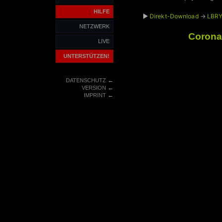
HILFE
►
Direkt-Download
→
LBRY
NETZWERK
Corona
LIVE
UNTERSTÜTZEN!
←
DATENSCHUTZ
←
VERSION
←
IMPRINT