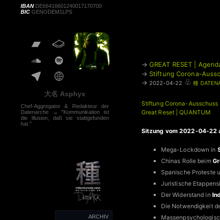
IBAN
DE66416601240017170700
BIC
GENODEM1LPS
→
GREAT RESET | Agend
→
Stiftung Corona-Aussc
♧
→
2022-04-22
種 DATEN
大名 Asphyx
Stiftung Corona-Ausschuss 
Chef-Aggregator & Redakteur der
Great Reset | QUANTUM
Datenarche → "Kommunikation ist
die Illusion, daß sie stattgefunden
hat."
Sitzung vom 2022-04-22 
Mega-Lockdown in
Chinas Rolle beim
Gr
Spanische Proteste 
Juristische Etappens
Der Widerstand in
In
Die Notwendigkeit de
Massenpsychologisch
ARCHIV