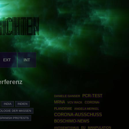
EXT
INT
erferenz
PCR-TEST
DANIELE GANSER
MRNA
CORONA-
VCV RACK
INDIA
INDIEN
PLANDEMIE
ANGELA MERKEL
OLOGIE DER MASSEN
CORONA-AUSSCHUSS
SPANISH PROTESTS
BOSCHIMO-NEWS
EU
MANIPULATION
ANTISEMITISMUS