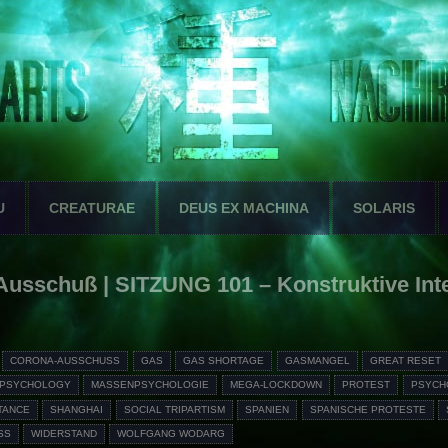
U
CREATURAE
DEUS EX MACHINA
SOLARIS
usschuß | SITZUNG 101 – Konstruktive Int
CORONA-AUSSCHUSS
GAS
GAS SHORTAGE
GASMANGEL
GREAT RESET
 PSYCHOLOGY
MASSENPSYCHOLOGIE
MEGA-LOCKDOWN
PROTEST
PSYCH
TANCE
SHANGHAI
SOCIAL TRIPARTISM
SPANIEN
SPANISCHE PROTESTE
S
WIDERSTAND
WOLFGANG WODARG