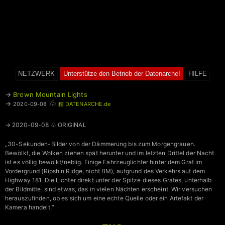
NETZWERK
Unterstütze den Betrieb der Datenarche!
HILFE
→
Brown Mountain Lights
♧
→
2020-09-08
種 DATENARCHE.de
→ 2020-09-08 ♧ ORIGINAL
„30-Sekunden-Bilder von der Dämmerung bis zum Morgengrauen.
Bewölkt, die Wolken ziehen spät herunter und im letzten Drittel der Nacht
ist es völlig bewölkt/neblig. Einige Fahrzeuglichter hinter dem Grat im
Vordergrund (Ripshin Ridge, nicht BM), aufgrund des Verkehrs auf dem
Highway 181. Die Lichter direkt unter der Spitze dieses Grates, unterhalb
der Bildmitte, sind etwas, das in vielen Nächten erscheint. Wir versuchen
herauszufinden, ob es sich um eine echte Quelle oder ein Artefakt der
Kamera handelt.“