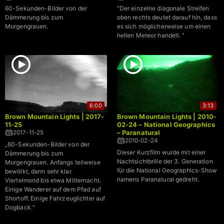
60-Sekunden-Bilder von der
"Der einzelne diagonale Streifen
Dämmerung bis zum
oben rechts deutet darauf hin, dass
Morgengrauen.
es sich möglicherweise um einen
hellen Meteor handelt. "
6:00
3:13
Brown Mountain Lights | 2017-
Brown Mountain Lights | 2010-
11-25
02-24 – National Geographics
– Paranatural
2017-11-25
2010-02-24
„60-Sekunden-Bilder von der
Dieser Kurzfilm wurde mit einer
Dämmerung bis zum
Nachtsichtbrille der 3. Generation
Morgengrauen. Anfangs teilweise
für die National Geographics-Show
bewölkt, dann sehr klar.
namens Paranatural gedreht.
Viertelmond bis etwa Mitternacht.
Einige Wanderer auf dem Pfad auf
Shortoff. Einige Fahrzeuglichter auf
Dogback.“