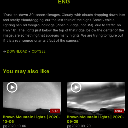
ENG
“Dusk-to-dawn 30-second images. Cloudy with clouds dropping down late
and totally cloud/fogging-our the last third of the night. Some vehicle
lighting behind foreground ridge (Ripshin Ridge, not BM), due to traffic on
Hwy 181. The lights just below the top of that ridge, below the center of the
image, are something that appears many nights. We are trying to figure out
if it is a real source or an artifact of the camera.”
→
DOWNLOAD
+
ODYSEE
You may also like
5:13
5:04
Brown Mountain Lights | 2020-
Brown Mountain Lights | 2020-
10-06
09-29
2020-10-06
2020-09-29