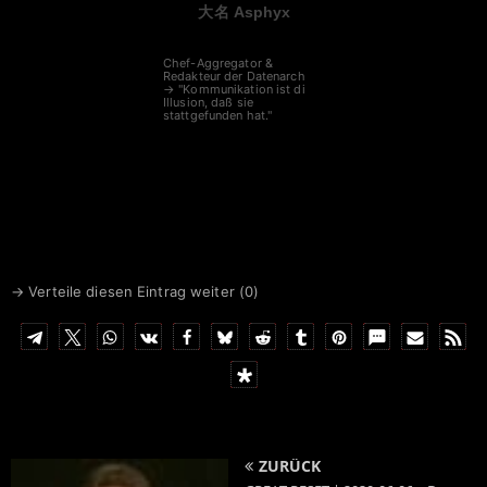
大名 Asphyx
Chef-Aggregator &
Redakteur der Datenarche
→ "Kommunikation ist die
Illusion, daß sie
stattgefunden hat."
→ Verteile diesen Eintrag weiter (
0
)
ZURÜCK