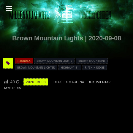
Brown Mountain Lights | 2020-09-08
« ZURÜCK
BROWN MOUNTAIN LIGHTS
BROWN MOUNTAINS
BROWN-MOUNTAIN-LICHTER
HIGHWAY 181
RIPSHIN RIDGE
40
2020-09-08
DEUS EX MACHINA
DOKUMENTAR
MYSTERIA