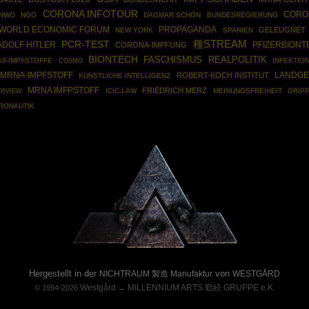
CORONA INFOTOUR
CORO
NWO
NGO
DAGMAR SCHÖN
BUNDESREGIERUNG
WORLD ECONOMIC FORUM
PROPAGANDA
GELEUGNET
NEW YORK
SPANIEN
種STREAM
PCR-TEST
ADOLF HITLER
PFIZERBIONT
CORONA-IMPFUNG
BIONTECH
REALPOLITIK
FASCHISMUS
19-IMPFSTOFFE
COSMO
INFEKTIO
MRNA-IMPFSTOFF
ROBERT-KOCH INSTITUT
LANDGE
KÜNSTLICHE INTELLIGENZ
MRNA IMFPSTOFF
FRIEDRICH MERZ
ICIC.LAW
MEINUNGSFREIHEIT
GRIP
ERVIEW
RONAUTIK
Powered By :
Hergestellt in der
von
NICHTRAUM 製造 Manufaktur
WESTGÅRD
Westgård
MILLENNIUM ARTS 勤続 GRUPPE e.K.
© 1994-2026
→