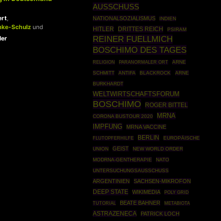
AUSSCHUSS
ert
,
NATIONALSOZIALISMUS
INDIEN
mke-Schulz
und
HITLER
DRITTES REICH
PSIRAM
REINER FUELLMICH
ler
BOSCHIMO DES TAGES
ARNE
RELIGION
PARANORMALER ORT
SCHMITT
ANTIFA
BLACKROCK
ARNE
BURKHARDT
WELTWIRTSCHAFTSFORUM
BOSCHIMO
ROGER BITTEL
MRNA
CORONA BUSTOUR 2020
IMPFUNG
MRNA VACCINE
BERLIN
EUROPÄISCHE
FLUTOPFERHILFE
GEIST
UNION
NEW WORLD ORDER
MODRNA-GENTHERAPIE
NATO
UNTERSUCHUNGSAUSSCHUSS
ARGENTINIEN
SACHSEN-MIKROFON
DEEP STATE
WIKIMEDIA
POLY GRID
BEATE BAHNER
TUTORIAL
METABIOTA
ASTRAZENECA
PATRICK LOCH