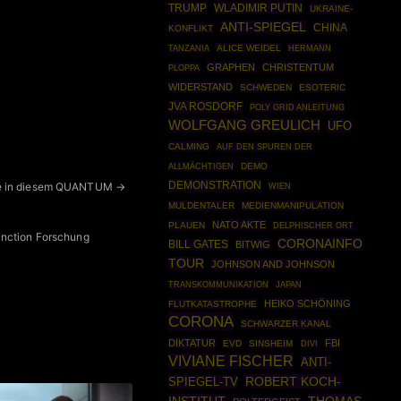
TRUMP
WLADIMIR PUTIN
UKRAINE-
ANTI-SPIEGEL
CHINA
KONFLIKT
ALICE WEIDEL
HERMANN
TANZANIA
GRAPHEN
CHRISTENTUM
PLOPPA
WIDERSTAND
SCHWEDEN
ESOTERIC
JVA ROSDORF
POLY GRID ANLEITUNG
WOLFGANG GREULICH
UFO
CALMING
AUF DEN SPUREN DER
DEMO
ALLMÄCHTIGEN
DEMONSTRATION
ente in diesem QUANTUM →
WIEN
MULDENTALER
MEDIENMANIPULATION
NATO AKTE
PLAUEN
DELPHISCHER ORT
unction Forschung
CORONAINFO
BILL GATES
BITWIG
TOUR
JOHNSON AND JOHNSON
TRANSKOMMUNIKATION
JAPAN
HEIKO SCHÖNING
FLUTKATASTROPHE
CORONA
SCHWARZER KANAL
DIKTATUR
FBI
EVD
SINSHEIM
DIVI
VIVIANE FISCHER
ANTI-
ROBERT KOCH-
SPIEGEL-TV