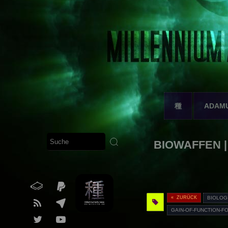
種
ADAM
BIOWAFFEN | 2
« ZURÜCK
BIOLOG
GAIN-OF-FUNCTION-