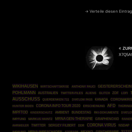
→ Verteile diesen Eintrag
ZUR
X7Q5A9
WIKIHAUSEN
GEISTERERSCHEI
WIRTSCHAFTSKRISE
ANTHONY FAUCI
POHLMANN
AUSTRALIEN
ZDF
TWITTER-FILES
ALIENS
GLITCH
LOFI
AUSSCHUSS
KANADA
CORONAKRI
QUERDENKEN 711
DYATLOW PASS
AFD
CORONA INFO TOUR 2020
ERSCHEINUNG
THÜRING
HUNTER BIDEN
IMPFTOD
AMBIENT
BUNDESTAG
RKI-DOKUMENTE
KINDERSCHUTZ
DYATLO
MRNA GEN-THERAPIE
GRAPHENOXID
IMPFUNG
MARKUS HAINTZ
RAINE
CORONA VIRUS
TWITTER
SERGEY FILBERT
NSDAP
AHRWEILER
DDR
31215
MRNA-IMPFSCHADEN
MEXIKO
GENTHERAPIE
IMPFUNG
X7Q5A96