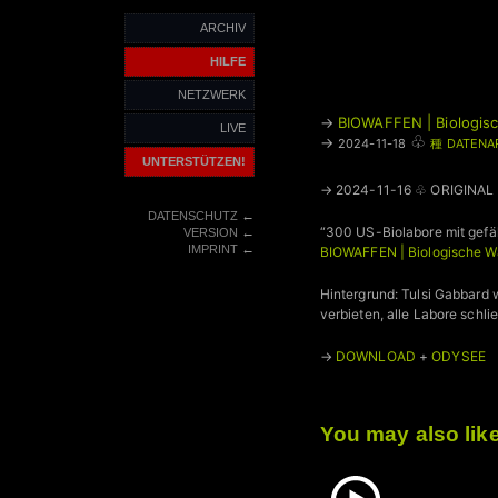
ARCHIV
HILFE
NETZWERK
→
BIOWAFFEN | Biologis
LIVE
♧
→
2024-11-18
種 DATENA
UNTERSTÜTZEN!
→ 2024-11-16 ♧ ORIGINAL
←
DATENSCHUTZ
“300 US-Biolabore mit gefä
←
VERSION
←
IMPRINT
BIOWAFFEN | Biologische Wa
Hintergrund: Tulsi Gabbard 
verbieten, alle Labore schl
→
DOWNLOAD
+
ODYSEE
You may also lik