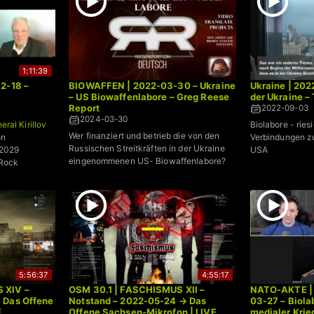
1:11:39
2-18 –
BIOWAFFEN | 2022-03-30 – Ukraine
Ukraine | 202
– US Biowaffenlabore – Greg Reese
der Ukraine 
Report
2022-09-03
2024-03-30
ral Kirillov
Biolabore - rie
Wer finanziert und betrieb die von den
on
Verbindungen zu
Russischen Streitkräften in der Ukraine
 2029
USA
eingenommenen US- Biowaffenlabore?
kRock
5:56:37
4:55:17
 XIV –
OSM 30.1 | FASCHISMUS XII –
NATO-AKTE | 
 Das Offene
Notstand – 2022-05-24 → Das
03-27 – Biola
E
Offene Sachsen-Mikrofon | LIVE
medialer Krie