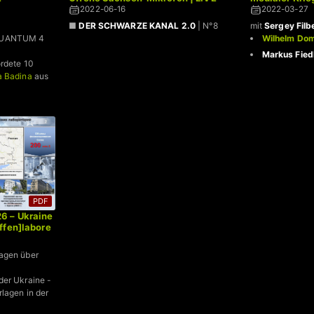
2022-06-16
2022-03-27
■
DER SCHWARZE KANAL 2.0
| N°8
mit
Sergey Filb
QUANTUM 4
Wilhelm Do
Markus Fied
ordete 10
a Badina
aus
PDF
6 – Ukraine
ffen]labore
lagen über
der Ukraine -
lagen in der