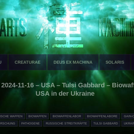
U
CREATURAE
DEUS EX MACHINA
SOLARIS
024-11-16 – USA – Tulsi Gabbard – Biowaf
USA in der Ukraine
ISCHE WAFFEN
BIOWAFFEN
BIOWAFFENLABOR
BIOWAFFENLABORE
GAIN-
FORSCHUNG
PATHOGENE
RUSSISCHE STREITKRÄFTE
TULSI GABBARD
UKRAI