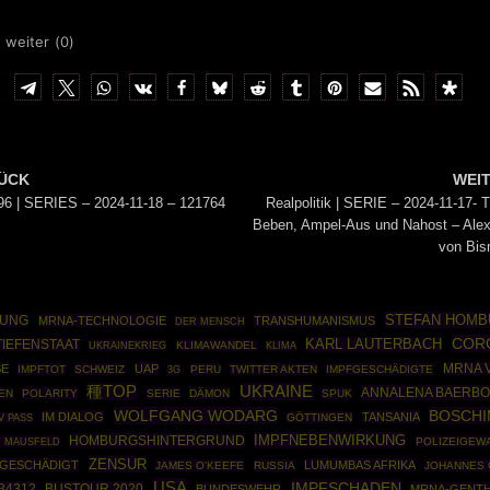
 weiter (
0
)
ÜCK
WEI
6 | SERIES – 2024-11-18 – 121764
Realpolitik | SERIE – 2024-11-17- 
Beben, Ampel-Aus und Nahost – Ale
von Bis
STEFAN HOMB
NUNG
MRNA-TECHNOLOGIE
TRANSHUMANISMUS
DER MENSCH
COR
KARL LAUTERBACH
TIEFENSTAAT
UKRAINEKRIEG
KLIMAWANDEL
KLIMA
SE
UAP
MRNA 
IMPFTOT
SCHWEIZ
PERU
TWITTER AKTEN
IMPFGESCHÄDIGTE
3G
種TOP
UKRAINE
ANNALENA BAERB
EN
POLARITY
SERIE
DÄMON
SPUK
WOLFGANG WODARG
BOSCH
IM DIALOG
TANSANIA
GÖTTINGEN
V PASS
IMPFNEBENWIRKUNG
HOMBURGSHINTERGRUND
R MAUSFELD
POLIZEIGEW
ZENSUR
GESCHÄDIGT
LUMUMBAS AFRIKA
JAMES O'KEEFE
RUSSIA
JOHANNES 
USA
IMPFSCHADEN
34312
BUSTOUR 2020
BUNDESWEHR
MRNA-GENTH