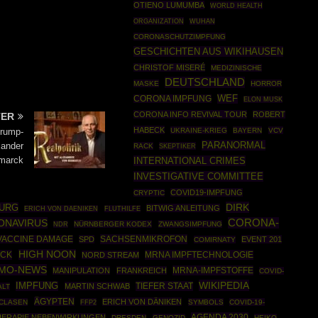
OTIENO LUMUMBA
WORLD HEALTH
ORGANIZATION
WUHAN
CORONASCHUTZIMPFUNG
GESCHICHTEN AUS WIKIHAUSEN
CHRISTOF MISERÉ
MEDIZINISCHE
DEUTSCHLAND
MASKE
HORROR
WEF
CORONA IMPFUNG
ELON MUSK
CORONA INFO REVIVAL TOUR
ROBERT
TER
HABECK
UKRAINE-KRIEG
BAYERN
VCV
Trump-
PARANORMAL
xander
RACK
SKEPTIKER
marck
INTERNATIONAL CRIMES
INVESTIGATIVE COMMITTEE
COVID19-IMPFUNG
CRYPTIC
DIRK
URG
BITWIG ANLEITUNG
ERICH VON DAENIKEN
FLUTHILFE
ONAVIRUS
CORONA-
NÜRNBERGER KODEX
ZWANGSIMPFUNG
NDR
SACHSENMIKROFON
VACCINE DAMAGE
SPD
EVENT 201
COMIRNATY
HIGH NOON
OCK
MRNA IMPFTECHNOLOGIE
NORD STREAM
IMO-NEWS
MRNA-IMPFSTOFFE
MANIPULATION
FRANKREICH
COVID-
WIKIPEDIA
IMPFUNG
TIEFER STAAT
MARTIN SCHWAB
ALT
ÄGYPTEN
ERICH VON DÄNIKEN
CLASEN
FFP2
SYMBOLS
COVID-19-
AGENDA 2030
ERAPIE NEBENWIRKUNGEN
DRESDEN
GENOZID
HEIKO