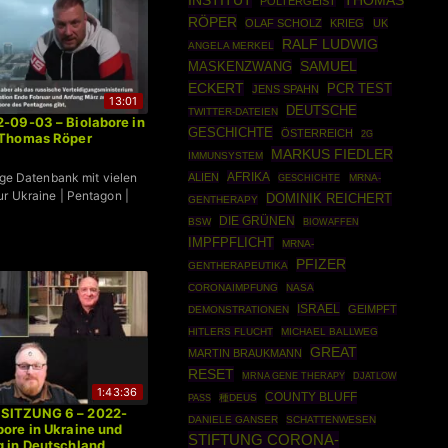
INSTITUT
THOMAS
POLTERGEIST
RÖPER
OLAF SCHOLZ
KRIEG
UK
RALF LUDWIG
ANGELA MERKEL
SAMUEL
MASKENZWANG
ECKERT
PCR TEST
JENS SPAHN
13:01
DEUTSCHE
TWITTER-DATEIEN
2-09-03 – Biolabore in
GESCHICHTE
ÖSTERREICH
2G
– Thomas Röper
MARKUS FIEDLER
IMMUNSYSTEM
AFRIKA
sige Datenbank mit vielen
ALIEN
GESCHICHTE
MRNA-
r Ukraine | Pentagon |
DOMINIK REICHERT
GENTHERAPY
DIE GRÜNEN
BSW
BIOWAFFEN
IMPFPFLICHT
MRNA-
PFIZER
GENTHERAPEUTIKA
CORONAIMPFUNG
NASA
ISRAEL
GEIMPFT
DEMONSTRATIONEN
HITLERS FLUCHT
MICHAEL BALLWEG
GREAT
MARTIN BRAUKMANN
RESET
MRNA GENE THERAPY
DJATLOW
1:43:36
COUNTY BLUFF
種DEUS
PASS
SITZUNG 6 – 2022-
DANIELE GANSER
SCHATTENWESEN
bore in Ukraine und
STIFTUNG CORONA-
g in Deutschland