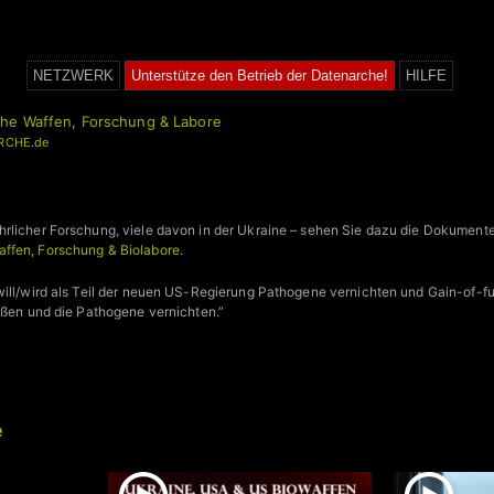
NETZWERK
Unterstütze den Betrieb der Datenarche!
HILFE
che Waffen, Forschung & Labore
RCHE.de
hrlicher Forschung, viele davon in der Ukraine – sehen Sie dazu die Dokum
ffen, Forschung & Biolabore
.
will/wird als Teil der neuen US-Regierung Pathogene vernichten und Gain-of-f
ießen und die Pathogene vernichten.”
e