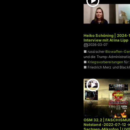
Heiko Schöning | 2024-1
Interview mit Alina Lipp
2026-03-07
■ russischer
Biowaffen-Gene
und die Trump-Administrati
■
Kriegsvorbereitungen
für
■ Friedrich Merz und Blac
OSM 32.2 | FASCHISMUS
Notstand -2022-07-12 →
Sachsen-Mikrofon | LIV