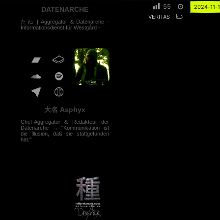
55
2024-11-
DATENARCHE
VERITAS
たね | Aggregator & Datenarche -
Informationsdienst für Westgård -
大名 Asphyx
Chef-Aggregator & Redakteur der
Datenarche → "Kommunikation ist
die Illusion, daß sie stattgefunden
hat."