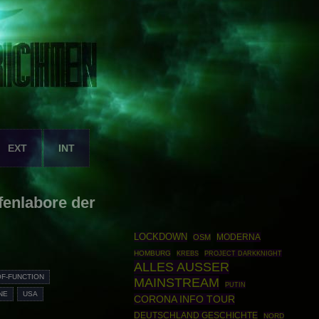
EXT
INT
fenlabore der
LOCKDOWN
MODERNA
OSM
HOMBURG
PROJECT DARKKNIGHT
KREBS
ALLES AUSSER
OF-FUNCTION
MAINSTREAM
PUTIN
NE
USA
CORONA INFO TOUR
DEUTSCHLAND GESCHICHTE
NORD