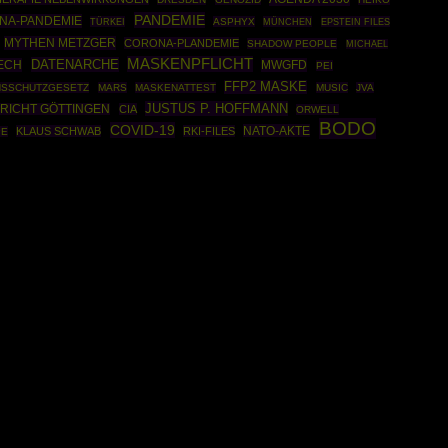
PANDEMIE
NA-PANDEMIE
TÜRKEI
ASPHYX
MÜNCHEN
EPSTEIN FILES
MYTHEN METZGER
CORONA-PLANDEMIE
SHADOW PEOPLE
MICHAEL
MASKENPFLICHT
DATENARCHE
ECH
MWGFD
PEI
FFP2 MASKE
NSSCHUTZGESETZ
MARS
MASKENATTEST
MUSIC
JVA
JUSTUS P. HOFFMANN
RICHT GÖTTINGEN
CIA
ORWELL
BODO
COVID-19
NATO-AKTE
KLAUS SCHWAB
RKI-FILES
PE