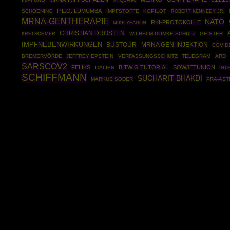
P.L.O. LUMUMBA
SCHOENING
IMPFSTOFFE
KOPILOT
ROBERT KENNEDY JR.
MRNA-GENTHERAPIE
NATO
RKI-PROTOKOLLE
MIKE YEADON
CHRISTIAN DROSTEN
WILHELM DOMKE-SCHULZ
GEISTER
KRETSCHMER
IMPFNEBENWIRKUNGEN
BUSTOUR
MRNA GEN-INJEKTION
COVID
BREMERVÖRDE
JEFFREY EPSTEIN
VERFASSUNGSSCHUTZ
TELEGRAM
ARD
SARSCOV2
FELIKS
BITWIG TUTORIAL
SOWJETUNION
ITALIEN
INT
SCHIFFMANN
SUCHARIT BHAKDI
MARKUS SÖDER
PRÄ-AST