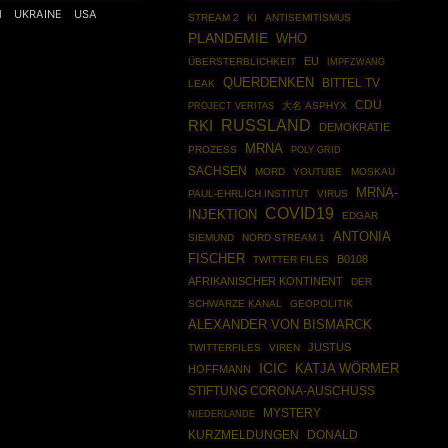
M
UKRAINE
USA
STREAM 2
KI
ANTISEMITISMUS
PLANDEMIE
WHO
EU
ÜBERSTERBLICHKEIT
IMPFZWANG
QUERDENKEN
BITTEL TV
LEAK
CDU
大名 ASPHYX
PROJECT VERITAS
RUSSLAND
RKI
DEMOKRATIE
MRNA
PROZESS
POLY GRID
SACHSEN
MORD
YOUTUBE
MOSKAU
MRNA-
PAUL-EHRLICH INSTITUT
VIRUS
COVID19
INJEKTION
EDGAR
ANTONIA
SIEMUND
NORD STREAM 1
FISCHER
B0108
TWITTER FILES
AFRIKANISCHER KONTINENT
DER
SCHWARZE KANAL
GEOPOLITIK
ALEXANDER VON BISMARCK
JUSTUS
TWITTERFILES
VIREN
ICIC
KATJA WÖRMER
HOFFMANN
STIFTUNG CORONA-AUSCHUSS
MYSTERY
NIEDERLANDE
DONALD
KURZMELDUNGEN