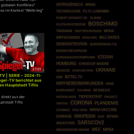
ASTRAZENECA
MRNA-
 globalen Konfliktes"
 im Klartext "Weltkrieg"
TECHNOLOGIE
P.L.O. LUMUMBA
ROBERT KENNEDY JR.
ALIENS
BOSCHIMO
FLUTKATASTROPHE
TANSANIA
MRNA-
TWITTER-DATEIEN
IMPFSCHADEN
BILL GATES
MÜNCHEN
DEMONSTRATION
QUERDENKEN 711
BUNDESREGIERUNG
STEFAN
CORONASCHUTZIMPFUNG
HOMBURG
CHRISTOF MISERÉ
27:01
UKRAINE
GENOZID
DYATLOW PASS
TV | SERIE – 2024-11-
BITTEL TV
DDR
egel-TV berichtet aus
IMPFNEBENWIRKUNGEN
ARNE
en Hauptstadt Tiflis
IM DIALOG
BURKHARDT
CALMING
 direkt aus der
TIEFENSTAAT
NIEDERLANDE
PROJECT
CORONA
ptstadt Tiflis
PLANDEMIE
VERITAS
MRNA VACCINE
SCHWEIZ
POLY GRID
WIKIPEDIA
DAMAGE
BITWIG
EVD
SARSCOV2
ANLEITUNG
WEF
MRNA
MEDIZINISCHE MASKE