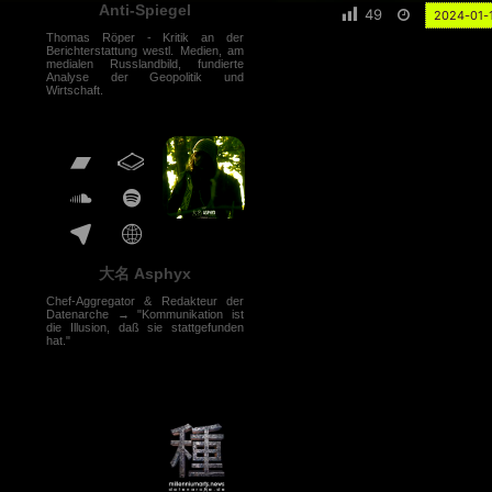
Anti-Spiegel
49
2024-01-
Thomas Röper - Kritik an der
Berichterstattung westl. Medien, am
medialen Russlandbild, fundierte
Analyse der Geopolitik und
Wirtschaft.
大名 Asphyx
Chef-Aggregator & Redakteur der
Datenarche → "Kommunikation ist
die Illusion, daß sie stattgefunden
hat."