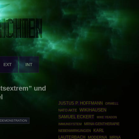
EXT
INT
htsextrem” und
l
JUSTUS P. HOFFMANN
ORWELL
WIKIHAUSEN
NATO AKTE
SAMUEL ECKERT
MIKE YEADON
DEMONSTRATION
MRNA-GENTHERAPIE
IMMUNSYSTEM
KARL
NEBENWIRKUNGEN
LAUTERBACH
MODERNA
MRNA