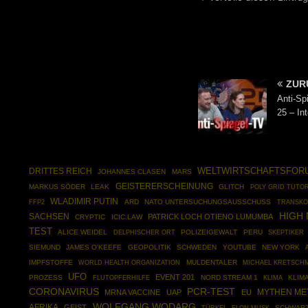
ZUR
Anti-Sp
25 – Int
DRITTES REICH
WELTWIRTSCHAFTSFOR
JOHANNES CLASEN
MARS
GEISTERERSCHEINUNG
MARKUS SÖDER
LEAK
GLITCH
POLY GRID TUTOR
WLADIMIR PUTIN
FFP2
ARD
NATO UNTERSUCHUNGSAUSSCHUSS
TRANSKO
HIGH
SACHSEN
PATRICK LOCH OTIENO LUMUMBA
CRYPTIC
ICIC.LAW
TEST
ALICE WEIDEL
POLIZEIGEWALT
PERU
SKEPTIKER
DELPHISCHER ORT
SIEMUND
JAMES O'KEEFE
GEOPOLITIK
SCHWEDEN
YOUTUBE
NEW YORK
IMPFSTOFFE
WORLD HEALTH ORGANIZATION
MULDENTALER
MICHAEL KRETSCH
UFO
EVENT 201
PROZESS
NORD STREAM 1
KLIM
FLUTOPFERHILFE
KLIMA
CORONAVIRUS
PCR-TEST
MYTHEN ME
MRNA VACCINE
UAP
EU
WOLFGANG WODARG
AFRIKA
GEIST
TÜRKEI
SCHWARZ