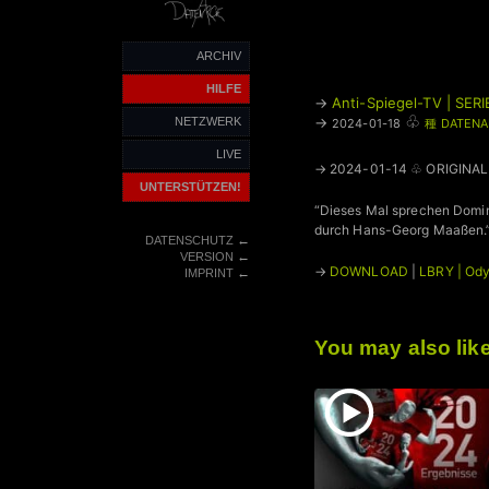
ARCHIV
HILFE
→
Anti-Spiegel-TV | SERI
♧
→
NETZWERK
2024-01-18
種 DATENA
LIVE
→ 2024-01-14 ♧ ORIGINAL
UNTERSTÜTZEN!
“Dieses Mal sprechen Domin
durch Hans-Georg Maaßen.
←
DATENSCHUTZ
←
VERSION
→
DOWNLOAD
|
LBRY | Od
←
IMPRINT
You may also lik