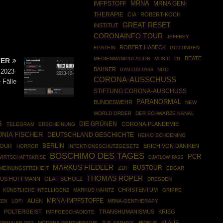
MRNA
IMFPSTOFF
MRNA GEN-
THERAPIE
CIA
ROBERT-KOCH
GREAT RESET
INSTITUT
CORONAINFO TOUR
JEFFREY
ROBERT HABECK
EPSTEIN
GÖTTINGEN
BEATE
MEDIENMANIPULATION
MUSIC
2G
TER
BAHNER
NGO
DYATLOV PASS
 2023-
CORONA-AUSSCHUSS
 Fälle
STIFTUNG CORONA-AUSCHUSS
PARANORMAL
BUNDESWEHR
NEW
WORLD ORDER
DER SCHWARZE KANAL
G
DIE GRÜNEN
CORONA-PLANDEMIE
TELEGRAM
ERSCHEINUNG
NIA FISCHER
DEUTSCHLAND GESCHICHTE
HEIKO SCHOENING
BERLIN
TOUR
ERICH VON DÄNIKEN
HORROR
INFEKTIONSSCHUTZGESETZ
BOSCHIMO DES TAGES
PCR
WIRTSCHAFTSKRISE
DJATLOW PASS
MARKUS FIEDLER
BUSTOUR
ZDF
MEINUNGSFREIHEIT
EDGAR
THOMAS RÖPER
TUS HOFFMANN
OLAF SCHOLZ
DRESDEN
CHRISTENTUM
KÜNSTLICHE INTELLIGENZ
MARKUS HAINTZ
GRIPPE
MRNA-IMPFSTOFFE
ALIEN
LOFI
MRNA-GENTHERAPY
KEN
POLTERGEIST
TRANSHUMANISMUS
KRIEG
IMPFGESCHÄDIGTE
KLAUS
MODRNA-GENTHERAPIE
大名 ASPHYX
種DEUS