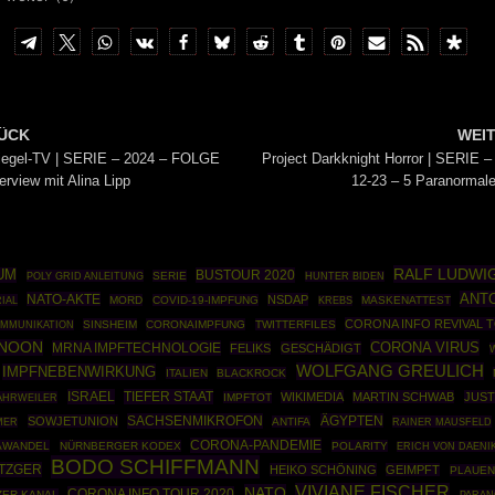
ÜCK
WEI
iegel-TV | SERIE – 2024 – FOLGE
Project Darkknight Horror | SERIE –
erview mit Alina Lipp
12-23 – 5 Paranormale
RALF LUDWI
UM
BUSTOUR 2020
POLY GRID ANLEITUNG
SERIE
HUNTER BIDEN
ANTO
NATO-AKTE
NSDAP
IAL
MORD
COVID-19-IMPFUNG
MASKENATTEST
KREBS
CORONA INFO REVIVAL 
SINSHEIM
CORONAIMPFUNG
TWITTERFILES
MMUNIKATION
 NOON
CORONA VIRUS
MRNA IMPFTECHNOLOGIE
FELIKS
GESCHÄDIGT
WOLFGANG GREULICH
IMPFNEBENWIRKUNG
ITALIEN
BLACKROCK
ISRAEL
TIEFER STAAT
WIKIMEDIA
MARTIN SCHWAB
JUS
AHRWEILER
IMPFTOT
SACHSENMIKROFON
ÄGYPTEN
SOWJETUNION
ANTIFA
RAINER MAUSFELD
MER
CORONA-PANDEMIE
AWANDEL
NÜRNBERGER KODEX
POLARITY
ERICH VON DAENI
BODO SCHIFFMANN
TZGER
HEIKO SCHÖNING
GEIMPFT
PLAUEN
VIVIANE FISCHER
NATO
CORONA INFO TOUR 2020
ER KANAL