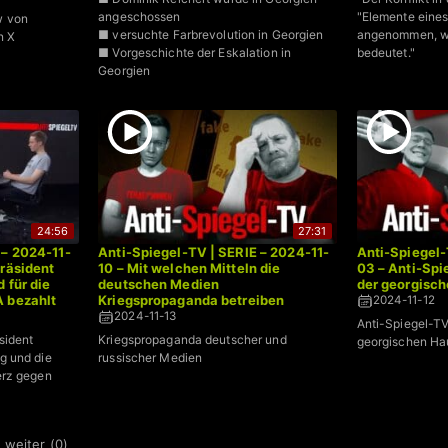
angeschossen
"Elemente eines
w von
■ versuchte Farbrevolution in Georgien
angenommen, was
n X
■ Vorgeschichte der Eskalation in
bedeutet."
Georgien
24:56
27:31
 – 2024-11-
Anti-Spiegel-TV | SERIE – 2024-11-
Anti-Spiegel-
Präsident
10 – Mit welchen Mitteln die
03 – Anti-Spi
 für die
deutschen Medien
der georgisch
A bezahlt
Kriegspropaganda betreiben
2024-11-12
2024-11-13
Anti-Spiegel-TV
sident
Kriegspropaganda deutscher und
georgischen Hau
g und die
russischer Medien
erz gegen
 weiter (
0
)