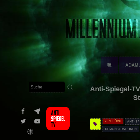
種
ADAM
Anti-Spiegel-T
St
« ZURÜCK
ANTI-S
DEMONSTRATIONEN