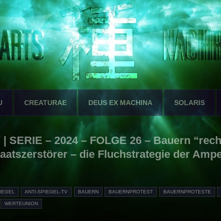
U
CREATURAE
DEUS EX MACHINA
SOLARIS
V | SERIE – 2024 – FOLGE 26 – Bauern “rec
aatszerstörer – die Fluchstrategie der Ampe
PIEGEL
ANTI-SPIEGEL-TV
BAUERN
BAUERNPROTEST
BAUERNPROTESTE
WERTEUNION