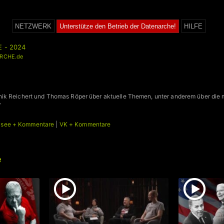
NETZWERK
Unterstütze den Betrieb der Datenarche!
HILFE
E - 2024
RCHE.de
ik Reichert und Thomas Röper über aktuelle Themen, unter anderem über die 
”
ysee + Kommentare
|
VK + Kommentare
e