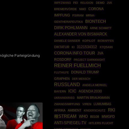
IMPFZWANG
PEI
DEMO
JVA
RELIGION
CORONA
BREMERVÖRDE
NWO
IMPFUNG
PSIRAM
MRNA-
BIONTECH
GENTHERAPEUTIKA
DIRK POHLMANN
ARNE SCHMITT
ALEXANDER VON BISMARCK
DANIELE GANSER
KOPILOT
BIOWAFFEN
3121534312
DIKTATUR
KI
X7Q5A96
CORONA INFO TOUR
JVA
mögliche Parteigründung
ROSDORF
PROJECT DARKKNIGHT
REINER FUELLMICH
DONALD TRUMP
FLUTHILFE
GRAPHEN
DER MENSCH
RUSSLAND
ANGELA MERKEL
ICIC
AGENDA 2030
BAYERN
MARTIN BRAUKMANN
UKRAINEKRIEG
LUMUMBAS
ZWANGSIMPFUNG
VIREN
RKI
AFRIKA
AMBIENT
KINDERSCHUTZ
種STREAM
WHO
MWGFD
B0108
ANTI-SPIEGEL-TV
HITLERS FLUCHT