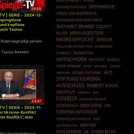
NORD STREAM 2
WUHAN
DATENARCHE
DEMONSTRATIONEN
26:59
ANNALENA BAERBOCK
TV | SERIE – 2024-12-
ingungslose
AFRIKANISCHER KONTINENT
und kopflose
SUCHARIT BHAKDI
COUNTY
nach Taurus
MRNA-INJEKTION
BLUFF
MASKENPFLICHT
ZENSUR
 Biden begnadigt seinem
PAUL-EHRLICH INSTITUT
COMIRNATY
n Taurus-Raketen
BUNDESTAG
SYMBOLS
IMPFSCHADEN
RKI-FILES
MOSKAU
NORD STREAM
SPANIEN
COVID-
JAPAN
AFD
BITWIG TUTORIAL
IMPFUNG
STIFTUNG CORONA-
AUSSCHUSS
ROBERT KOCH-
INSTITUT
ASPHYX
NDR
COVID19
SHADOW PEOPLE
24:47
DEEP STATE
ÖSTERREICH
SPD
TV | SERIE – 2024-11-
CORONA INFOTOUR
r Ukraine-Konflikt
ler Konflikt”, also
VERFASSUNGSSCHUTZ
PRÄ-
IMPFTOD
ASTRONAUTIK
FASCHISMUS
ROGER BITTEL
UK
n der Ukraine habe nun