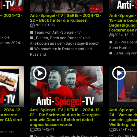
25:05
25:48
 – 2024-12-
Anti-Spiegel-TV | SERIE – 2024-12-
Anti-Spiegel-
22 – Blick hinter die Kulissen
15 – Eine bed
Begnadigung 
2025-01-06
Forderungen 
■ Team von Anti-Spiegel-TV
2024-12-16
 – die
■ „Pleiten, Pech und Pannen“ und
■ US-Präsident
Jahres 2024.
Anekdoten aus dem Backstage-Bereich
Sohn Hunter
■ Weihnachten in Deutschland und
■ Lieferung vo
Russland
 – 2024-12-
Anti-Spiegel-TV | SERIE – 2024-12-
Anti-Spiegel-
tkonzerne
01 – Die Farbrevolution in Georgien
24 – Warum de
er CIA sind
und wie Dominik Reichert dabei
nun ein „globa
angeschossen wurde
Weltkrieg, ist
2024-12-11
2024-11-25
rden mit
■ Dominik Reichert wurde in Georgien
"Der Konflikt i