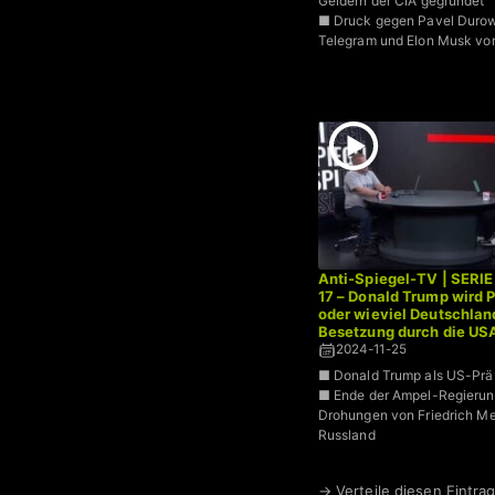
Geldern der CIA gegründet
■ Druck gegen Pavel Duro
Telegram und Elon Musk vo
Anti-Spiegel-TV | SERIE
17 – Donald Trump wird 
oder wieviel Deutschland
Besetzung durch die US
2024-11-25
■ Donald Trump als US-Prä
■ Ende der Ampel-Regierun
Drohungen von Friedrich M
Russland
→ Verteile diesen Eintrag