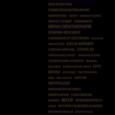
GEN-INJEKTION
HOMBURGSHINTERGRUND
WIDERSTAND
INDIEN
DAGMAR SCHÖN
SERGEY FILBERT
DEMOKRATIE
MRNA-GENTHERAPIE
DOMINIK REICHERT
LANDGERICHT GÖTTINGEN
COVID19-
KATJA WÖRMER
IMPFSTOFFE
COVID-19
CORONA-IMPFUNG
ÜBERSTERBLICHKEIT
HERMANN PLOPPA
JOHNSON AND JOHNSON
MICHAEL
FFP2
BALLWEG
EUROPÄISCHE UNION
MASKE
VCV RACK
TWITTER-FILES
TWITTER
BSW
GESCHICHTE
IMPFPFLICHT
NATIONALSOZIALISMUS
MANIPULATION
CORONAKRISE
種TOP
PFIZERBIONTECH
KANADA
MYSTERY KURZMELDUNGEN
VIRUS
RKI-PROTOKOLLE
EPSTEIN FILES