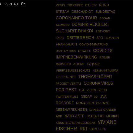
D
VERITAS
NORD
VIRUS
SKEPTIKER
ITALIEN
STREAM
GESCHÄDIGT
BUNDESTAG
CORONAINFO TOUR
EDGAR
DOMINIK REICHERT
SIEMUND
SUCHARIT BHAKDI
ANTHONY
DRITTES REICH
SPD
FAUCI
SPANIEN
FRANKREICH
COVID-19-IMPFUNG
COVID-19
ORWELL
DYATLOV PASS
IMPFNEBENWIRKUNG
RAINER
MAUSFELD
ALIENS
X7Q5A96
VERFASSUNGSSCHUTZ
HERMANN PLOPPA
THOMAS RÖPER
GELEUGNET
CORONA VIRUS
PROJECT VERITAS
PCR-TEST
CIA
VIREN
PERU
JVA
NSDAP
TWITTER-FILES
3G
ROSDORF
MRNA-GENTHERAPIE
NEBENWIRKUNGEN
DANIELE GANSER
NATO-AKTE
IM DIALOG
MEXIKO
ARD
VIVIANE
KÜNSTLICHE INTELLIGENZ
FISCHER
RKI
SACHSEN-