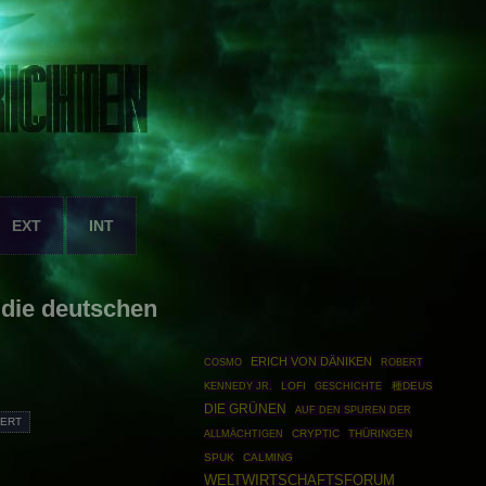
EXT
INT
 die deutschen
ERICH VON DÄNIKEN
COSMO
ROBERT
KENNEDY JR.
LOFI
GESCHICHTE
種DEUS
DIE GRÜNEN
AUF DEN SPUREN DER
HERT
CRYPTIC
THÜRINGEN
ALLMÄCHTIGEN
SPUK
CALMING
WELTWIRTSCHAFTSFORUM