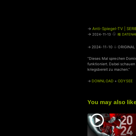
→
Anti-Spiegel-TV | SERI
♧
→
2024-11-13
種 DATENA
→ 2024-11-10 ♧ ORIGINAL
“Dieses Mal sprechen Domin
funktioniert. Dabei schauen
kriegsbereit zu machen.”
→
DOWNLOAD
+
ODYSEE
You may also lik