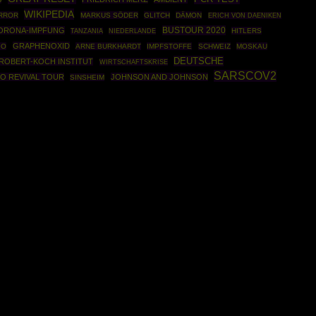
WIKIPEDIA
RROR
MARKUS SÖDER
GLITCH
DÄMON
ERICH VON DAENIKEN
BUSTOUR 2020
ORONA-IMPFUNG
HITLERS
TANZANIA
NIEDERLANDE
GRAPHENOXID
GO
ARNE BURKHARDT
IMPFSTOFFE
SCHWEIZ
MOSKAU
DEUTSCHE
ROBERT-KOCH INSTITUT
WIRTSCHAFTSKRISE
SARSCOV2
O REVIVAL TOUR
JOHNSON AND JOHNSON
SINSHEIM