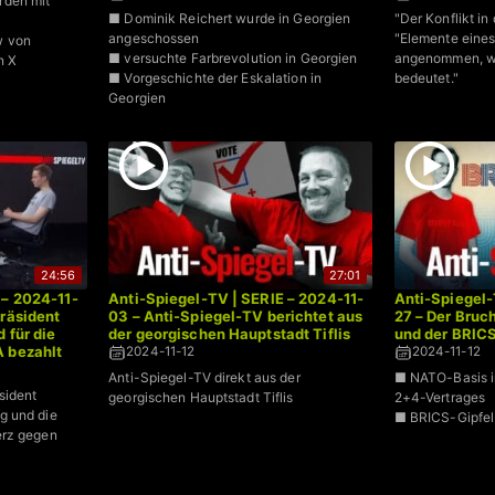
rden mit
■ Dominik Reichert wurde in Georgien
"Der Konflikt i
angeschossen
"Elemente eines
w von
■ versuchte Farbrevolution in Georgien
angenommen, was
n X
■ Vorgeschichte der Eskalation in
bedeutet."
Georgien
24:56
27:01
 – 2024-11-
Anti-Spiegel-TV | SERIE – 2024-11-
Anti-Spiegel-
Präsident
03 – Anti-Spiegel-TV berichtet aus
27 – Der Bruc
 für die
der georgischen Hauptstadt Tiflis
und der BRICS
A bezahlt
2024-11-12
2024-11-12
Anti-Spiegel-TV direkt aus der
■ NATO-Basis i
sident
georgischen Hauptstadt Tiflis
2+4-Vertrages
g und die
■ BRICS-Gipfel
erz gegen