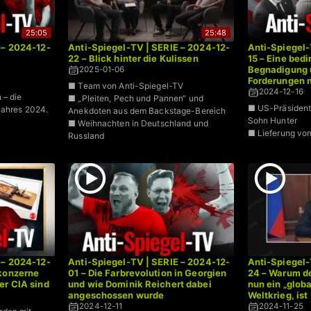
25:05
25:48
 – 2024-12-
Anti-Spiegel-TV | SERIE – 2024-12-
Anti-Spiegel-
22 – Blick hinter die Kulissen
15 – Eine bed
Begnadigung 
2025-01-06
Forderungen 
■ Team von Anti-Spiegel-TV
2024-12-16
 – die
■ „Pleiten, Pech und Pannen“ und
■ US-Präsident
Jahres 2024.
Anekdoten aus dem Backstage-Bereich
Sohn Hunter
■ Weihnachten in Deutschland und
■ Lieferung vo
Russland
 – 2024-12-
Anti-Spiegel-TV | SERIE – 2024-12-
Anti-Spiegel-
tkonzerne
01 – Die Farbrevolution in Georgien
24 – Warum de
er CIA sind
und wie Dominik Reichert dabei
nun ein „globa
angeschossen wurde
Weltkrieg, ist
2024-12-11
2024-11-25