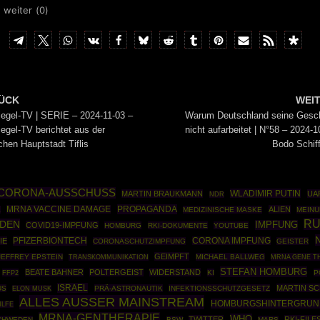
 weiter (
0
)
ÜCK
WEI
iegel-TV | SERIE – 2024-11-03 –
Warum Deutschland seine Gesc
iegel-TV berichtet aus der
nicht aufarbeitet | N°58 – 2024-1
chen Hauptstadt Tiflis
Bodo Schif
CORONA-AUSSCHUSS
WLADIMIR PUTIN
MARTIN BRAUKMANN
UA
NDR
PROPAGANDA
MRNA VACCINE DAMAGE
ALIEN
K
MEDIZINISCHE MASKE
MEINU
RU
ADEN
IMPFUNG
COVID19-IMPFUNG
HOMBURG
RKI-DOKUMENTE
YOUTUBE
PFIZERBIONTECH
IE
CORONA IMPFUNG
CORONASCHUTZIMPFUNG
GEISTER
GEIMPFT
JEFFREY EPSTEIN
MICHAEL BALLWEG
MRNA GENE T
TRANSKOMMUNIKATION
STEFAN HOMBURG
BEATE BAHNER
POLTERGEIST
WIDERSTAND
FFP2
KI
P
ISRAEL
MARTIN S
US
PRÄ-ASTRONAUTIK
INFEKTIONSSCHUTZGESETZ
ELON MUSK
ALLES AUSSER MAINSTREAM
HOMBURGSHINTERGRUN
ILFE
MRNA-GENTHERAPIE
WHO
TWITTER
RKI-FILE
CHWEDEN
BSW
MARS