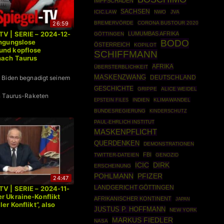
IMPFSCHADEN
SACHSEN
ICIC.LAW
NWO
JVA
26:59
BREMERVÖRDE
CORONA BUSTOUR 2020
TV | SERIE – 2024-12-
LUMUMBAS AFRIKA
GÖTTINGEN
BODO
ingungslose
ÖSTERREICH
KOPILOT
und kopflose
SCHIFFMANN
nach Taurus
AFRIKA
ÜBERSTERBLICHKEIT
MASKENZWANG
DEUTSCHLAND
 Biden begnadigt seinem
GESCHICHTE
GRIPPE
ALICE WEIDEL
n Taurus-Raketen
EPSTEIN FILES
INDIEN
KLIMAWANDEL
BUNDESREGIERUNG
KINDERSCHUTZ
PAUL-EHRLICH INSTITUT
MASKENPFLICHT
QUERDENKEN
DEMONSTRATIONEN
FBI
TWITTER-DATEIEN
GENOZID
ICIC
DIRK
ERSCHEINUNG
POHLMANN
PFIZER
24:47
LANDGERICHT GÖTTINGEN
TV | SERIE – 2024-11-
r Ukraine-Konflikt
AFRIKANISCHER KONTINENT
JAPAN
ler Konflikt”, also
JUSTUS P. HOFFMANN
NEW YORK
MARKUS FIEDLER
NASA