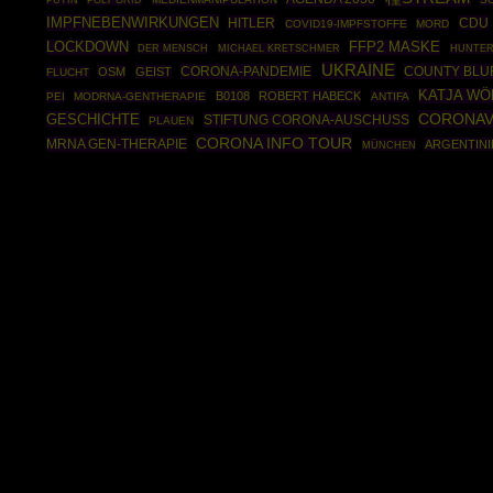
IMPFNEBENWIRKUNGEN
HITLER
CDU
COVID19-IMPFSTOFFE
MORD
LOCKDOWN
FFP2 MASKE
DER MENSCH
MICHAEL KRETSCHMER
HUNTER
UKRAINE
CORONA-PANDEMIE
COUNTY BLU
OSM
GEIST
FLUCHT
KATJA W
B0108
ROBERT HABECK
PEI
MODRNA-GENTHERAPIE
ANTIFA
CORONAV
GESCHICHTE
STIFTUNG CORONA-AUSCHUSS
PLAUEN
CORONA INFO TOUR
MRNA GEN-THERAPIE
ARGENTINI
MÜNCHEN