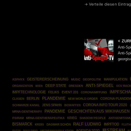
→ Verteile diesen Eintrag
ZUR
Anti-Sp
Anti-Sp
georgis
GEISTERERSCHEINUNG
MANIPULATION
ASPHYX
MUSIC
GEOPOLITIK
ANTI-SPIEGEL
DEEP STATE
ORGANIZATION
DRESDEN
VCV RAC
WIEN
IMPFSCH
IMPFTECHNOLOGIE
FELIKS
EVENT 201
CORONAIMPFUNG
PLANDEMIE
BERLIN
CORONA-PLANDEM
CLASEN
NEW WORLD ORDER
CORONA INFO TOUR 2020
JENS SPAHN
SCHWARZE KANAL
BIOWAFFEN
PANDEMIE
GESCHICHTEN AUS WIKIHAUSEN
MRNA-GENTHERAPY
KRIEG
PSIRAM
MRNA-GENTHERAPEUTIKA
SHADOW PEOPLE
ANTISEMITISM
RALF LUDWIG
BISMARCK
IMPFTOD
DAGMAR SCHÖN
KREBS
FLUTH
種STREAM
AGENDA 2030
PUTIN
POLY GRID
MEDIENMANIPULATION
S