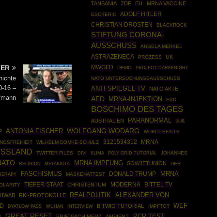
TANSANIA
ZDF
EU
MRNA VACCINE
ADOLF HITLER
ESOTERIC
CHRISTIAN DROSTEN
BLACKROCK
STIFTUNG CORONA-
AUSSCHUSS
ANGELA MERKEL
ASTRAZENECA
UK
PROZESS
MWGFD
TER
DEMO
PROJECT DARKKNIGHT
hichte
NATO UNTERSUCHUNGSAUSSCHUSS
0-16 –
ANTI-SPIEGEL-TV
NATO AKTE
fmann
AFD
MRNA-INJEKTION
EVD
BOSCHIMO DES TAGES
PARANORMAL
AUSTRALIEN
大名
WOLFGANG WODARG
ANTONIA FISCHER
P
WORLD HEALTH
3121534312
MRNA
NGSFREIHEIT
WILHELM DOMKE-SCHULZ
SSLAND
TWITTER FILES
POLY GRID TUTORIAL
JOHANNES
DIVI
KLIMA
NATO
MRNA IMPFUNG
SOWJETUNION
DER
RELIGION
METABIOTA
MRNA
FASCHISMUS
DONALD TRUMP
HERAPY
MASKENATTEST
TIEFER STAAT
MODERNA
BITTEL TV
CHRISTENTUM
OLARITY
REALPOLITIK
ALEXANDER VON
CHWAB
RKI-PROTOKOLLE
D
WEF
BITWIG TUTORIAL
IMPFTOT
DYATLOW PASS
WUHAN
INTERVIEW
GREAT RESET
PCR TEST
S
FRIEDRICH MERZ
AMBIENT