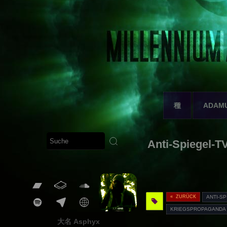
種
ADAM
Anti-Spiegel-TV
« ZURÜCK
ANTI-S
KRIEGSPROPAGANDA
大名 Asphyx