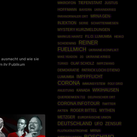
MIKROFON
TIEFENSTAAT
JUSTUS
HOFFMANN
BAYERN
UKRAINEKRIEG
MRNA GEN-
PARANORMALER ORT
INJEKTION
SERIE
SCHATTENWESEN
MYSTERY KURZMELDUNGEN
P.L.O. LUMUMBA
MARKUS HAINTZ
HEIKO
REINER
SCHOENING
FUELLMICH
UKRAINE-KONFLIKT
UKRAINE-KRIEG
MIKE YEADON
2G
 ausmacht und wie sie
OLAF SCHOLZ
TÜRKEI
IMPFZWANG
m ihr Publikum
DEMOKRATIE
PATRICK LOCH OTIENO
IMPFPFLICHT
LUMUMBA
CORONA
IMMUNSYSTEM
POLY GRID
WIKIHAUSEN
KANADA
ANLEITUNG
QUERDENKEN 711
DELPHISCHER ORT
CORONA INFOTOUR
TWITTER
ROGER BITTEL
MYTHEN
AKTEN
METZGER
EUROPÄISCHE UNION
DEUTSCHLAND
UFO
ZENSUR
MRNA-
FLUTKATASTROPHE
BOSCHIMO