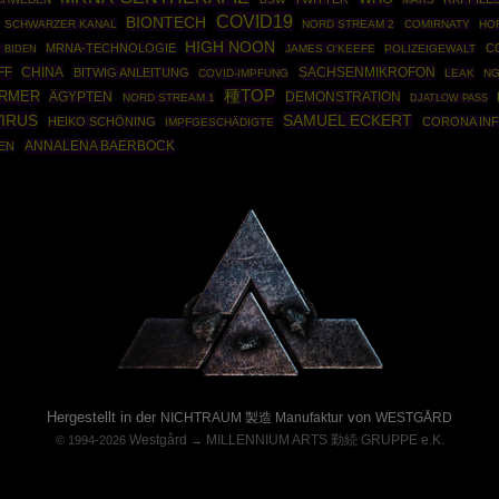
COVID19
BIONTECH
SCHWARZER KANAL
NORD STREAM 2
COMIRNATY
HO
HIGH NOON
MRNA-TECHNOLOGIE
C
JAMES O'KEEFE
POLIZEIGEWALT
 BIDEN
FF
CHINA
SACHSENMIKROFON
BITWIG ANLEITUNG
COVID-IMPFUNG
LEAK
N
種TOP
ÖRMER
ÄGYPTEN
DEMONSTRATION
NORD STREAM 1
DJATLOW PASS
IRUS
SAMUEL ECKERT
HEIKO SCHÖNING
CORONA INF
IMPFGESCHÄDIGTE
ANNALENA BAERBOCK
EN
Powered By :
Hergestellt in der
von
NICHTRAUM 製造 Manufaktur
WESTGÅRD
Westgård
MILLENNIUM ARTS 勤続 GRUPPE e.K.
© 1994-2026
→