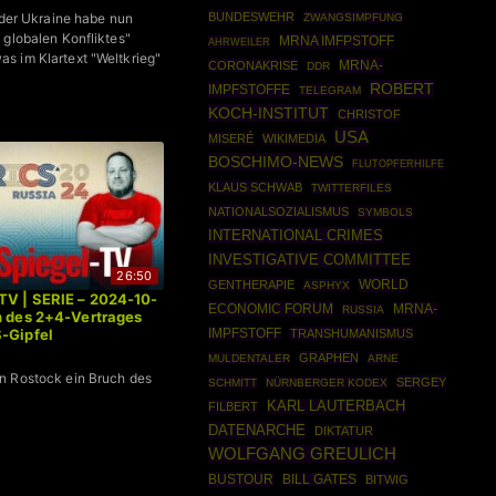
BUNDESWEHR
n der Ukraine habe nun
ZWANGSIMPFUNG
 globalen Konfliktes"
MRNA IMFPSTOFF
AHRWEILER
 im Klartext "Weltkrieg"
MRNA-
CORONAKRISE
DDR
ROBERT
IMPFSTOFFE
TELEGRAM
KOCH-INSTITUT
CHRISTOF
USA
MISERÉ
WIKIMEDIA
BOSCHIMO-NEWS
FLUTOPFERHILFE
KLAUS SCHWAB
TWITTERFILES
NATIONALSOZIALISMUS
SYMBOLS
INTERNATIONAL CRIMES
INVESTIGATIVE COMMITTEE
26:50
WORLD
GENTHERAPIE
ASPHYX
TV | SERIE – 2024-10-
ECONOMIC FORUM
MRNA-
RUSSIA
h des 2+4-Vertrages
-Gipfel
IMPFSTOFF
TRANSHUMANISMUS
GRAPHEN
MULDENTALER
ARNE
n Rostock ein Bruch des
SERGEY
SCHMITT
NÜRNBERGER KODEX
KARL LAUTERBACH
FILBERT
DATENARCHE
DIKTATUR
WOLFGANG GREULICH
BUSTOUR
BILL GATES
BITWIG