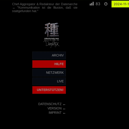
83
2024-11-
Chef-Aggregator & Redakteur der Datenarche
→ "Kommunikation ist die Illusion, daß sie
stattgefunden hat."
ARCHIV
HILFE
NETZWERK
LIVE
UNTERSTÜTZEN!
←
DATENSCHUTZ
←
VERSION
←
IMPRINT