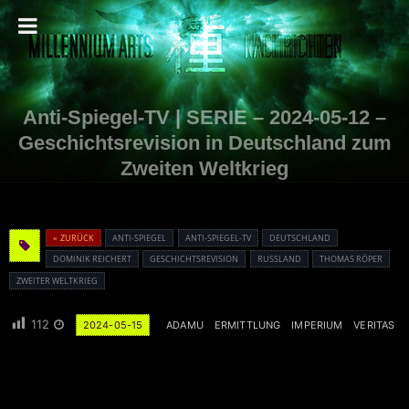
Anti-Spiegel-TV | SERIE – 2024-05-12 –
Geschichtsrevision in Deutschland zum
Zweiten Weltkrieg
« ZURÜCK
ANTI-SPIEGEL
ANTI-SPIEGEL-TV
DEUTSCHLAND
DOMINIK REICHERT
GESCHICHTSREVISION
RUSSLAND
THOMAS RÖPER
ZWEITER WELTKRIEG
112
2024-05-15
ADAMU
ERMITTLUNG
IMPERIUM
VERITAS