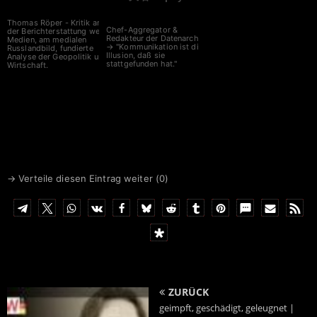
Thomas Röper - Kritik an
Chef-Aggregator &
der Berichterstattung westl.
Redakteur der Datenarche
Medien, am medialen
→ "Kommunikation ist die
Russlandbild, fundierte
Illusion, daß sie
Analyse der Geopolitik und
stattgefunden hat."
Wirtschaft.
→ Verteile diesen Eintrag weiter (
0
)
ZURÜCK
geimpft, geschädigt, geleugnet |