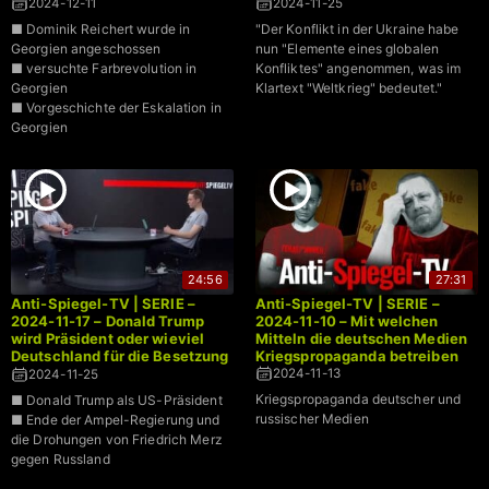
angeschossen wurde
Weltkrieg, ist
2024-12-11
2024-11-25
■ Dominik Reichert wurde in
"Der Konflikt in der Ukraine habe
Georgien angeschossen
nun "Elemente eines globalen
■ versuchte Farbrevolution in
Konfliktes" angenommen, was im
Georgien
Klartext "Weltkrieg" bedeutet."
■ Vorgeschichte der Eskalation in
Georgien
24:56
27:31
Anti-Spiegel-TV | SERIE –
Anti-Spiegel-TV | SERIE –
2024-11-17 – Donald Trump
2024-11-10 – Mit welchen
wird Präsident oder wieviel
Mitteln die deutschen Medien
Deutschland für die Besetzung
Kriegspropaganda betreiben
durch die USA bezahlt
2024-11-13
2024-11-25
Kriegspropaganda deutscher und
■ Donald Trump als US-Präsident
russischer Medien
■ Ende der Ampel-Regierung und
die Drohungen von Friedrich Merz
gegen Russland