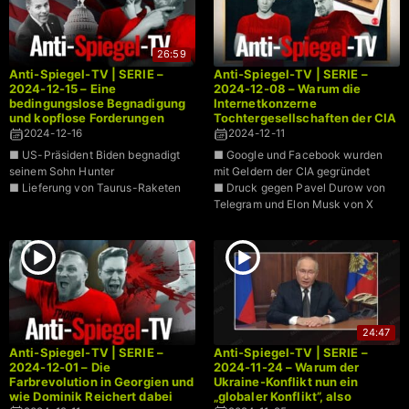
26:59
Anti-Spiegel-TV | SERIE –
Anti-Spiegel-TV | SERIE –
2024-12-15 – Eine
2024-12-08 – Warum die
bedingungslose Begnadigung
Internetkonzerne
und kopflose Forderungen
Tochtergesellschaften der CIA
nach Taurus
sind
2024-12-16
2024-12-11
■ US-Präsident Biden begnadigt
■ Google und Facebook wurden
seinem Sohn Hunter
mit Geldern der CIA gegründet
■ Lieferung von Taurus-Raketen
■ Druck gegen Pavel Durow von
Telegram und Elon Musk von X
24:47
Anti-Spiegel-TV | SERIE –
Anti-Spiegel-TV | SERIE –
2024-12-01 – Die
2024-11-24 – Warum der
Farbrevolution in Georgien und
Ukraine-Konflikt nun ein
wie Dominik Reichert dabei
„globaler Konflikt”, also