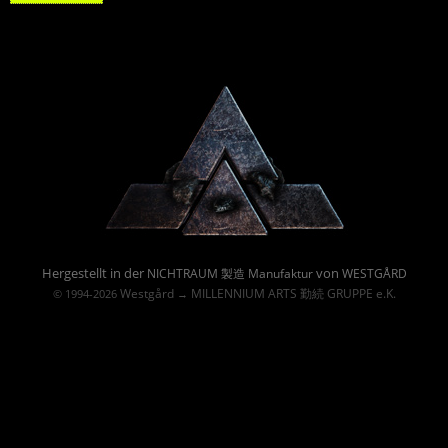
Powered By :
Hergestellt in der
von
NICHTRAUM 製造 Manufaktur
WESTGÅRD
Westgård
MILLENNIUM ARTS 勤続 GRUPPE e.K.
© 1994-2026
→