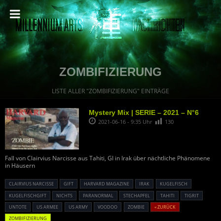
ZOMBIFIZIERUNG
LISTE ALLER "ZOMBIFIZIERUNG" EINTRÄGE
Mystery Mix | SERIE – 2021 – N°6
2021-06-16 - 9:35 Uhr
130
Fall von Clairvius Narcisse aus Tahiti, GI in Irak über nächtliche Phänomene
in Häusern
CLAIRVIUS NARCISSE
GIFT
HARVARD MAGAZINE
IRAK
KUGELFISCH
KUGELFISCHGIFT
NICHTS
PARANORMAL
STECHAPFEL
TAHITI
TIGRIT
UNTOTE
US ARMEE
US ARMY
VOODOO
ZOMBIE
« ZURÜCK
ZOMBIFIZIERUNG