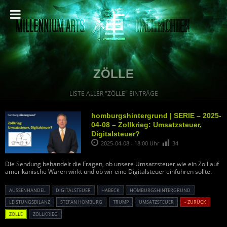
ZÖLLE
LISTE ALLER "ZÖLLE" EINTRÄGE
homburgshintergrund | SERIE – 2025-
04-08 – Zollkrieg: Umsatzsteuer,
Digitalsteuer?
2025-04-08 - 18:00 Uhr
34
Die Sendung behandelt die Fragen, ob unsere Umsatzsteuer wie ein Zoll auf
amerikanische Waren wirkt und ob wir eine Digitalsteuer einführen sollte.
AUSSENHANDEL
DIGITALSTEUER
HABECK
HOMBURGSHINTERGRUND
LEISTUNGSBILANZ
STEFAN HOMBURG
TRUMP
UMSATZSTEUER
« ZURÜCK
ZÖLLE
ZOLLKRIEG