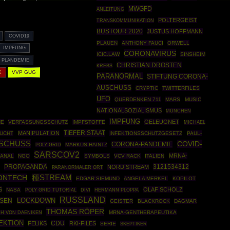
MWGFD
ANLEITUNG
POLTERGEIST
TRANSKOMMUNIKATION
BUSTOUR 2020
JUSTUS HOFFMANN
COVID19
PLAUEN
ANTHONY FAUCI
ORWELL
IMPFUNG
CORONAVIRUS
ICIC.LAW
SINSHEIM
PLANDEMIE
CHRISTIAN DROSTEN
KREBS
K
VVP GUG
PARANORMAL
STIFTUNG CORONA-
AUSCHUSS
CRYPTIC
TWITTERFILES
UFO
QUERDENKEN 711
MARS
MUSIC
NATIONALSOZIALISMUS
MÜNCHEN
IMPFUNG
GELEUGNET
HE
VERFASSUNGSSCHUTZ
IMPFSTOFFE
MICHAEL
TIEFER STAAT
MANIPULATION
LUCHT
INFEKTIONSSCHUTZGESETZ
PAUL-
SCHUSS
COVID-
CORONA-PANDEMIE
POLY GRID
MARKUS HAINTZ
SARSCOV2
MRNA-
KANAL
NGO
SYMBOLS
VCV RACK
ITALIEN
PROPAGANDA
3121534312
NORD STREAM
PARANORMALER ORT
ONTECH
種STREAM
EDGAR SIEMUND
ANGELA MERKEL
KOPILOT
S
OLAF SCHOLZ
NASA
POLY GRID TUTORIAL
HERMANN PLOPPA
DIVI
RUSSLAND
SEN
LOCKDOWN
GEISTER
BLACKROCK
DAGMAR
THOMAS RÖPER
MRNA-GENTHERAPEUTIKA
CH VON DAENIKEN
EKTION
CDU
FELIKS
RKI-FILES
SERIE
SKEPTIKER