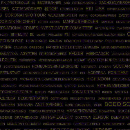
SACHSENMIKRO
RKI-PROTOKOLLE
BEATE BAHNER
ARD
RKI-DOKUMENTE
2G
USA
種TOP
RKI
USEN
KATJA WÖRMER
CHRISTENTUM
COVID19-IMPF
G
CORONA INFO TOUR
WLADIMIR PUTIN
EVENT 
PUTIN
CORONAIMPFUNG
MARKUS FIEDLER
DOMINIK REICHERT
TÜRKEI
COSMO
IMPFTOT
COVID-19
ERNATIONAL CRIMES INVESTIGATIVE COMMITTEE
AUSTRALIEN
JVA BR
C
BITTEL TV
EU
FBI
FLIKT
DEMO
PROZESS
AUF DEN SPUREN DER ALLMÄCHTIGEN
TECHNOLOGIE
DEMOKRATIE
KANADA
KÜNSTLICHE INTELLIGENZ
ÜBERSTERBLICH
MRNA
PATRICK LOCH OTIENO LUMUMBA
CALMING
DRESDEN
MRNA-GENTHERAP
PFIZER
ÄGYPTEN
AGENDA 2030
AS AFRIKA
FRIEDRICH MERZ
DER MENSC
LPOLITIK
NSDAP
MYSTERY KURZMELDU
THÜRINGEN
MEDIENMANIPULATION
SUCHAR
H
HOMBURGSHINTERGRUND
SCHATTENWESEN
BAYERN
METABIOTA
PCR-TEST
MODERNA
IEFENSTAAT
CORONA INFO REVIVAL TOUR
ZDF
PEI
HIGH NOON
MRNA-GENTHERAPIE NEBENWIRKUNGEN
COVID19-
ISCHER ORT
MYTHEN METZGER
ESOTERIC
WORLD HEALTH ORGANIZATION
GRIPPE
ELON MUSK
ECONOMIC FORUM
DONALD TRUMP
WIDERSTAND
AMBIENT
種DEUS
INDIEN
AZENECA
DEMONSTRATION
GÖTTINGEN
UKRAINE-KRIEG
ASP
PROJECT VERITAS
BODO S
ANTI-SPIEGEL
 DÄNIKEN
TANSANIA
RAINER MAUSFELD
PERU
MASKENZWANG
ROGER
ORONA-IMPFUNG
CORONA BUSTOUR 2020
BIOWAFFEN
ANTI-SPIEGEL-TV
ZENSUR
DEEP STAT
NDEMIE
GRAPHENOXID
DIKTATUR
IEN
MRNA-IMPFSCHADEN
SERGEY FILBERT
PRÄ-ASTRONAUTIK
ARNE SCHMITT
A