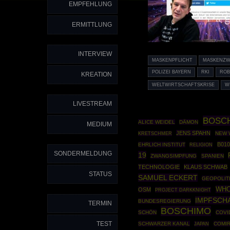
EMPFEHLUNG
ERMITTLUNG
INTERVIEW
MASKENPFLICHT
MASKENZ
POLIZEI BAYERN
RKI
ROB
KREATION
WELTWIRTSCHAFTSKRISE
W
LIVESTREAM
BOSCH
ALICE WEIDEL
DÄMON
MEDIUM
JENS SPAHN
NEW 
KRETSCHMER
B010
EHRLICH INSTITUT
RELIGION
SONDERMELDUNG
19
ZWANGSIMPFUNG
SPANIEN
TECHNOLOGIE
KLAUS SCHWAB
STATUS
SAMUEL ECKERT
GEOPOLIT
WH
OSM
PROJECT DARKKNIGHT
IMPFSCH
BUNDESREGIERUNG
TERMIN
BOSCHIMO
SCHÖN
COVI
TEST
SCHWARZER KANAL
COMI
JAPAN