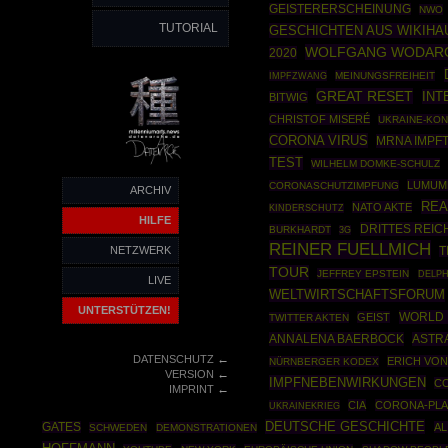
GEISTERERSCHEINUNG
NWO
TUTORIAL
GESCHICHTEN AUS WIKIHA
WOLFGANG WODAR
2020
IMPFZWANG
MEINUNGSFREIHEIT
GREAT RESET
INT
BITWIG
CHRISTOF MISERÉ
UKRAINE-KON
CORONA VIRUS
MRNA IMPF
TEST
WILHELM DOMKE-SCHULZ
LUMUMB
CORONASCHUTZIMPFUNG
ARCHIV
REA
NATO AKTE
KINDERSCHUTZ
HILFE
DRITTES REIC
BURKHARDT
3G
REINER FUELLMICH
NETZWERK
T
TOUR
JEFFREY EPSTEIN
DELPH
LIVE
WELTWIRTSCHAFTSFORUM
UNTERSTÜTZEN!
WORLD 
GEIST
TWITTER AKTEN
ANNALENA BAERBOCK
ASTR
←
DATENSCHUTZ
ERICH VON
NÜRNBERGER KODEX
←
VERSION
IMPFNEBENWIRKUNGEN
C
←
IMPRINT
CIA
CORONA-PLA
UKRAINEKRIEG
DEUTSCHE GESCHICHTE
GATES
AL
SCHWEDEN
DEMONSTRATIONEN