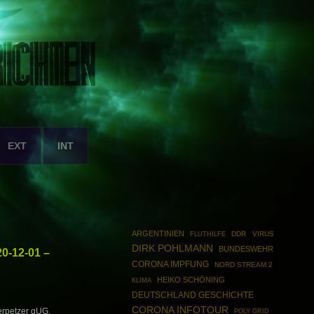
EXT
INT
ARGENTINIEN
DDR
VIRUS
FLUTHILFE
DIRK POHLMANN
BUNDESWEHR
0-12-01 –
CORONA IMPFUNG
NORD STREAM 2
HEIKO SCHÖNING
KLIMA
DEUTSCHLAND GESCHICHTE
CORONA INFOTOUR
erpetzer gUG,
POLY GRID