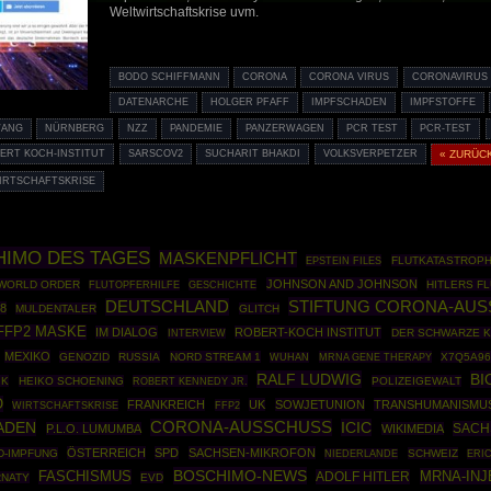
Weltwirtschaftskrise uvm.
BODO SCHIFFMANN
CORONA
CORONA VIRUS
CORONAVIRUS
DATENARCHE
HOLGER PFAFF
IMPFSCHADEN
IMPFSTOFFE
WANG
NÜRNBERG
NZZ
PANDEMIE
PANZERWAGEN
PCR TEST
PCR-TEST
ERT KOCH-INSTITUT
SARSCOV2
SUCHARIT BHAKDI
VOLKSVERPETZER
« ZURÜC
IRTSCHAFTSKRISE
IMO DES TAGES
MASKENPFLICHT
EPSTEIN FILES
FLUTKATASTROP
JOHNSON AND JOHNSON
WORLD ORDER
GESCHICHTE
HITLERS F
FLUTOPFERHILFE
STIFTUNG CORONA-AUS
DEUTSCHLAND
8
MULDENTALER
GLITCH
FFP2 MASKE
IM DIALOG
ROBERT-KOCH INSTITUT
DER SCHWARZE 
INTERVIEW
MEXIKO
GENOZID
RUSSIA
NORD STREAM 1
MRNA GENE THERAPY
X7Q5A96
WUHAN
RALF LUDWIG
BI
IK
HEIKO SCHOENING
ROBERT KENNEDY JR.
POLIZEIGEWALT
O
FRANKREICH
UK
SOWJETUNION
TRANSHUMANISMU
WIRTSCHAFTSKRISE
FFP2
ADEN
CORONA-AUSSCHUSS
ICIC
SACH
P.L.O. LUMUMBA
WIKIMEDIA
ÖSTERREICH
SPD
SACHSEN-MIKROFON
D-IMPFUNG
SCHWEIZ
NIEDERLANDE
ERI
BOSCHIMO-NEWS
MRNA-INJ
FASCHISMUS
ADOLF HITLER
RNATY
EVD