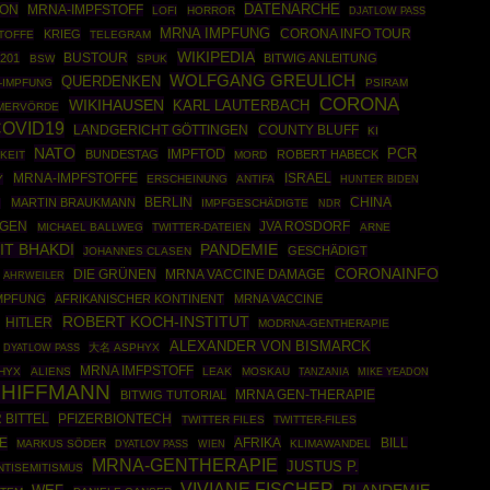
DATENARCHE
FON
MRNA-IMPFSTOFF
LOFI
HORROR
DJATLOW PASS
MRNA IMPFUNG
CORONA INFO TOUR
KRIEG
STOFFE
TELEGRAM
WIKIPEDIA
BUSTOUR
201
BITWIG ANLEITUNG
BSW
SPUK
WOLFGANG GREULICH
QUERDENKEN
-IMPFUNG
PSIRAM
CORONA
WIKIHAUSEN
KARL LAUTERBACH
EMERVÖRDE
OVID19
COUNTY BLUFF
LANDGERICHT GÖTTINGEN
KI
NATO
PCR
IMPFTOD
BUNDESTAG
ROBERT HABECK
KEIT
MORD
MRNA-IMPFSTOFFE
ISRAEL
Y
ERSCHEINUNG
ANTIFA
HUNTER BIDEN
BERLIN
CHINA
MARTIN BRAUKMANN
IMPFGESCHÄDIGTE
H
NDR
JVA ROSDORF
NGEN
MICHAEL BALLWEG
TWITTER-DATEIEN
ARNE
PANDEMIE
IT BHAKDI
GESCHÄDIGT
JOHANNES CLASEN
CORONAINFO
DIE GRÜNEN
MRNA VACCINE DAMAGE
AHRWEILER
IMPFUNG
AFRIKANISCHER KONTINENT
MRNA VACCINE
ROBERT KOCH-INSTITUT
HITLER
MODRNA-GENTHERAPIE
ALEXANDER VON BISMARCK
大名 ASPHYX
DYATLOW PASS
MRNA IMFPSTOFF
HYX
ALIENS
LEAK
MOSKAU
TANZANIA
MIKE YEADON
CHIFFMANN
MRNA GEN-THERAPIE
BITWIG TUTORIAL
 BITTEL
PFIZERBIONTECH
TWITTER FILES
TWITTER-FILES
E
AFRIKA
BILL
MARKUS SÖDER
KLIMAWANDEL
DYATLOV PASS
WIEN
MRNA-GENTHERAPIE
JUSTUS P.
NTISEMITISMUS
VIVIANE FISCHER