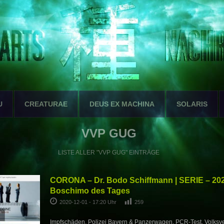
U
CREATURAE
DEUS EX MACHINA
SOLARIS
VVP GUG
LISTE ALLER "VVP GUG" EINTRÄGE
CORONA – Dr. Bodo Schiffmann | SERIE – 202
Boschimo des Tages
2020-12-01 - 17:20 Uhr
259
Impfschäden, Polizei Bayern & Panzerwagen, PCR-Test, Volksv