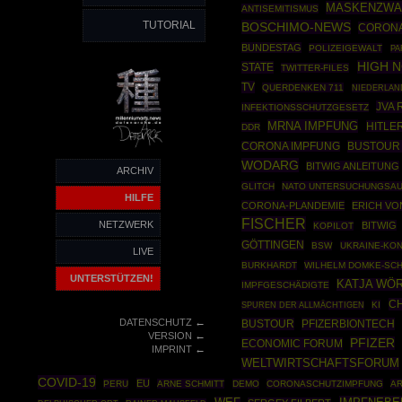
MASKENZW
ANTISEMITISMUS
TUTORIAL
BOSCHIMO-NEWS
CORONA
BUNDESTAG
POLIZEIGEWALT
PA
HIGH 
STATE
TWITTER-FILES
TV
QUERDENKEN 711
NIEDERLAN
JVA
INFEKTIONSSCHUTZGESETZ
MRNA IMPFUNG
HITLE
DDR
BUSTOUR 
CORONA IMPFUNG
WODARG
BITWIG ANLEITUNG
ARCHIV
GLITCH
NATO UNTERSUCHUNGSA
HILFE
CORONA-PLANDEMIE
ERICH VO
FISCHER
NETZWERK
BITWIG
KOPILOT
GÖTTINGEN
BSW
UKRAINE-KON
LIVE
BURKHARDT
WILHELM DOMKE-SC
UNTERSTÜTZEN!
KATJA WÖ
IMPFGESCHÄDIGTE
CH
KI
SPUREN DER ALLMÄCHTIGEN
←
DATENSCHUTZ
BUSTOUR
PFIZERBIONTECH
←
VERSION
PFIZER
ECONOMIC FORUM
←
IMPRINT
WELTWIRTSCHAFTSFORUM
COVID-19
EU
PERU
ARNE SCHMITT
DEMO
CORONASCHUTZIMPFUNG
A