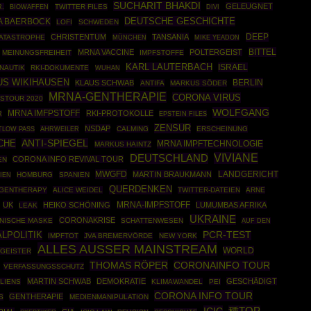
SUCHARIT BHAKDI
GELEUGNET
.
BIOWAFFEN
TWITTER FILES
DIVI
DEUTSCHE GESCHICHTE
A BAERBOCK
LOFI
SCHWEDEN
DEEP
CHRISTENTUM
TANSANIA
ATASTROPHE
MÜNCHEN
MIKE YEADON
BITTEL
MRNA VACCINE
POLTERGEIST
MEINUNGSFREIHEIT
IMPFSTOFFE
KARL LAUTERBACH
ISRAEL
NAUTIK
RKI-DOKUMENTE
WUHAN
US WIKIHAUSEN
BERLIN
KLAUS SCHWAB
ANTIFA
MARKUS SÖDER
MRNA-GENTHERAPIE
CORONA VIRUS
STOUR 2020
WOLFGANG
MRNA IMFPSTOFF
RKI-PROTOKOLLE
EPSTEIN FILES
R
ZENSUR
NSDAP
AHRWEILER
CALMING
ERSCHEINUNG
TLOW PASS
CHE
ANTI-SPIEGEL
MRNA IMPFTECHNOLOGIE
MARKUS HAINTZ
VIVIANE
DEUTSCHLAND
CORONA INFO REVIVAL TOUR
EN
MWGFD
MARTIN BRAUKMANN
LANDGERICHT
HOMBURG
SPANIEN
IEN
QUERDENKEN
GENTHERAPY
ALICE WEIDEL
TWITTER-DATEIEN
ARNE
UK
HEIKO SCHÖNING
MRNA-IMPFSTOFF
LUMUMBAS AFRIKA
LEAK
UKRAINE
CORONAKRISE
INISCHE MASKE
SCHATTENWESEN
AUF DEN
LPOLITIK
PCR-TEST
IMPFTOT
JVA BREMERVÖRDE
NEW YORK
ALLES AUSSER MAINSTREAM
WORLD
GEISTER
THOMAS RÖPER
CORONAINFO TOUR
VERFASSUNGSSCHUTZ
MARTIN SCHWAB
DEMOKRATIE
GESCHÄDIGT
LIENS
KLIMAWANDEL
PEI
CORONA INFO TOUR
GENTHERAPIE
S
MEDIENMANIPULATION