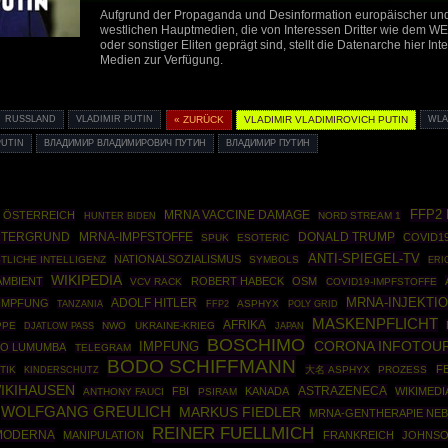
Aufgrund der Propaganda und Desinformation europäischer und
westlichen Hauptmedien, die von Interessen Dritter wie dem WE
oder sonstiger Eliten geprägt sind, stellt die Datenarche hier In
Medien zur Verfügung.
RUSSLAND
VLADIMIR PUTIN
« ZURÜCK
VLADIMIR VLADIMIROVICH PUTIN
WLA
PUTIN
ВЛАДИМИР ВЛАДИМИРОВИЧ ПУТИН
ВЛАДИМИР ПУТИН
FFP2
ÖSTERREICH
MRNA VACCINE DAMAGE
NORD STREAM 1
HUNTER BIDEN
NTERGRUND
MRNA-IMPFSTOFFE
DONALD TRUMP
COVID1
SPUK
ESOTERIC
ANTI-SPIEGEL-TV
NATIONALSOZIALISMUS
TLICHE INTELLIGENZ
SYMBOLS
ERI
WIKIPEDIA
AMBIENT
ROBERT HABECK
OSM
VCV RACK
COVID19-IMPFSTOFFE
MRNA-INJEKTI
ADOLF HITLER
IMPFUNG
FFP2
ASPHYX
POLY GRID
TANZANIA
MASKENPFLICHT
AFRIKA
PPE
NWO
UKRAINE-KRIEG
DJATLOW PASS
JAPAN
BOSCHIMO
CORONA INFOTOU
IMPFUNG
NO LUMUMBA
TELEGRAM
BODO SCHIFFMANN
FE
TIK
大名 ASPHYX
PROZESS
KINDERSCHUTZ
IKIHAUSEN
ASTRAZENECA
FBI
KANADA
WIKIMEDI
ANTHONY FAUCI
PSIRAM
WOLFGANG GREULICH
MARKUS FIEDLER
MRNA-GENTHERAPIE NE
REINER FUELLMICH
MODERNA
MANIPULATION
FRANKREICH
JOHNSO