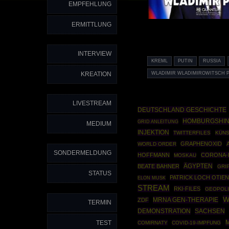
EMPFEHLUNG
ERMITTLUNG
INTERVIEW
KREML
PUTIN
RUSSIA
KREATION
WLADIMIR WLADIMIROWITSCH 
LIVESTREAM
DEUTSCHLAND GESCHICHTE
HOMBURGSHI
GRID ANLEITUNG
MEDIUM
INJEKTION
TWITTERFILES
KÜNS
GRAPHENOXID
WORLD ORDER
SONDERMELDUNG
HOFFMANN
CORONA-
MOSKAU
ÄGYPTEN
BEATE BAHNER
GRI
STATUS
PATRICK LOCH OTIE
ELON MUSK
STREAM
RKI-FILES
GEOPOLI
W
MRNA GEN-THERAPIE
ZDF
TERMIN
DEMONSTRATION
SACHSEN
TEST
COMIRNATY
COVID-19-IMPFUNG