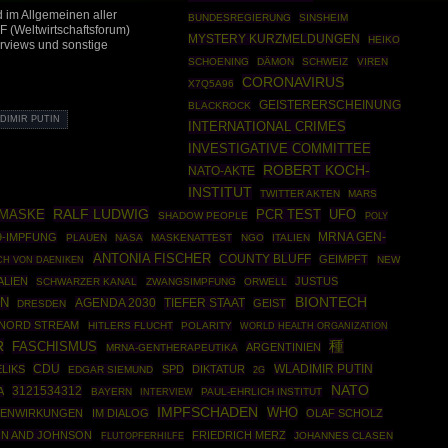
 im Allgemeinen aller
BUNDESREGIERUNG
SINSHEIM
F (Weltwirtschaftsforum)
MYSTERY KURZMELDUNGEN
HEIKO
terviews und sonstige
SCHOENING
DÄMON
SCHWEIZ
VIREN
CORONAVIRUS
X7Q5A96
GEISTERERSCHEINUNG
BLACKROCK
DIMIR PUTIN
INTERNATIONAL CRIMES
INVESTIGATIVE COMMITTEE
ROBERT KOCH-
NATO-AKTE
INSTITUT
TWITTER AKTEN
MARS
RALF LUDWIG
PCR TEST
UFO
 MASKE
SHADOW PEOPLE
POLY
MRNA GEN-
9-IMPFUNG
PLAUEN
NASA
MASKENATTEST
NGO
ITALIEN
ANTONIA FISCHER
COUNTY BLUFF
GEIMPFT
NEW
CH VON DAENIKEN
ALIEN
JUSTUS
SCHWARZER KANAL
ZWANGSIMPFUNG
ORWELL
BIONTECH
ON
AGENDA 2030
TIEFER STAAT
GEIST
DRESDEN
NORD STREAM
HITLERS FLUCHT
POLARITY
WORLD HEALTH ORGANIZATION
R
種
FASCHISMUS
ARGENTINIEN
MRNA-GENTHERAPEUTIKA
CDU
WLADIMIR PUTIN
LIKS
SPD
DIKTATUR
EDGAR SIEMUND
2G
NATO
3121534312
A
BAYERN
PAUL-EHRLICH INSTITUT
INTERVIEW
IMPFSCHADEN
WHO
BENWIRKUNGEN
IM DIALOG
OLAF SCHOLZ
N AND JOHNSON
FRIEDRICH MERZ
JOHANNES CLASEN
FLUTOPFERHILFE