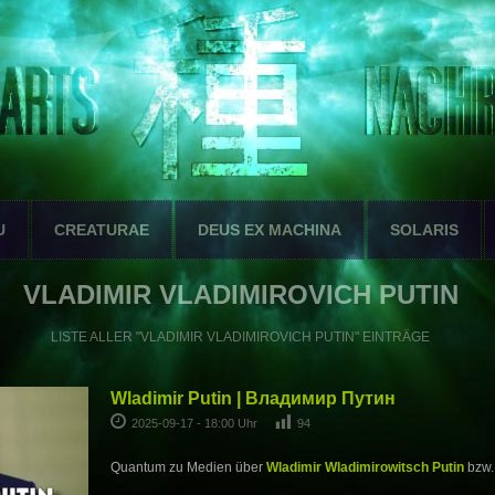
U
CREATURAE
DEUS EX MACHINA
SOLARIS
VLADIMIR VLADIMIROVICH PUTIN
LISTE ALLER "VLADIMIR VLADIMIROVICH PUTIN" EINTRÄGE
Wladimir Putin | Владимир Путин
2025-09-17 - 18:00 Uhr
94
Quantum zu Medien über
Wladimir Wladimirowitsch Putin
bzw. 