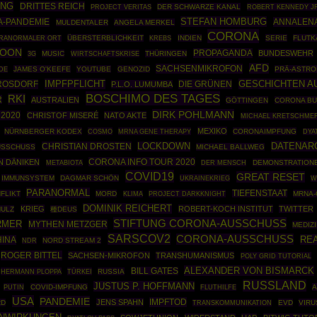
ANG
DRITTES REICH
DER SCHWARZE KANAL
ROBERT KENNEDY JR
PROJECT VERITAS
STEFAN HOMBURG
-PANDEMIE
ANNALEN
MULDENTALER
ANGELA MERKEL
CORONA
ÜBERSTERBLICHKEIT
INDIEN
SERIE
FLUTK
RANORMALER ORT
KREBS
NOON
PROPAGANDA
BUNDESWEHR
MUSIC
WIRTSCHAFTSKRISE
THÜRINGEN
3G
AFD
SACHSENMIKROFON
JAMES O'KEEFE
YOUTUBE
GENOZID
PRÄ-ASTRO
DE
IMPFPFLICHT
GESCHICHTEN A
 ROSDORF
DIE GRÜNEN
P.L.O. LUMUMBA
BOSCHIMO DES TAGES
RKI
R
AUSTRALIEN
GÖTTINGEN
CORONA BU
DIRK POHLMANN
2020
CHRISTOF MISERÉ
NATO AKTE
MICHAEL KRETSCHME
MEXIKO
NÜRNBERGER KODEX
COSMO
MRNA GENE THERAPY
CORONAIMPFUNG
DYA
DATENAR
CHRISTIAN DROSTEN
LOCKDOWN
USSCHUSS
MICHAEL BALLWEG
CORONA INFO TOUR 2020
N DÄNIKEN
DEMONSTRATION
METABIOTA
DER MENSCH
COVID19
GREAT RESET
IMMUNSYSTEM
DAGMAR SCHÖN
UKRAINEKRIEG
W
PARANORMAL
TIEFENSTAAT
FLIKT
MORD
PROJECT DARKKNIGHT
MRNA-
KLIMA
DOMINIK REICHERT
KRIEG
ROBERT-KOCH INSTITUT
TWITTER
HULZ
種DEUS
STIFTUNG CORONA-AUSSCHUSS
RMER
MYTHEN METZGER
MEDIZ
SARSCOV2
CORONA-AUSSCHUSS
REA
INA
NORD STREAM 2
NDR
ROGER BITTEL
SACHSEN-MIKROFON
TRANSHUMANISMUS
POLY GRID TUTORIAL
ALEXANDER VON BISMARCK
BILL GATES
HERMANN PLOPPA
TÜRKEI
RUSSIA
RUSSLAND
JUSTUS P. HOFFMANN
PUTIN
COVID-IMPFUNG
A
FLUTHILFE
USA
PANDEMIE
IMPFTOD
JENS SPAHN
RD
EVD
VIRU
TRANSKOMMUNIKATION