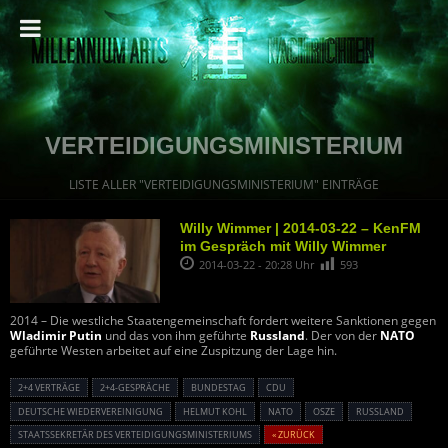
VERTEIDIGUNGSMINISTERIUM
LISTE ALLER "VERTEIDIGUNGSMINISTERIUM" EINTRÄGE
Willy Wimmer | 2014-03-22 – KenFM
im Gespräch mit Willy Wimmer
2014-03-22 - 20:28 Uhr
593
2014 – Die westliche Staatengemeinschaft fordert weitere Sanktionen gegen
Wladimir Putin
und das von ihm geführte
Russland
. Der von der
NATO
geführte Westen arbeitet auf eine Zuspitzung der Lage hin.
2+4 VERTRÄGE
2+4-GESPRÄCHE
BUNDESTAG
CDU
DEUTSCHE WIEDERVEREINIGUNG
HELMUT KOHL
NATO
OSZE
RUSSLAND
STAATSSEKRETÄR DES VERTEIDIGUNGSMINISTERIUMS
« ZURÜCK