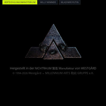
VERTEIDIGUNGSMINISTERIUM
WILLY WIMMER
WLADIMIR PUTIN
Powered By :
Hergestellt in der
von
NICHTRAUM 製造 Manufaktur
WESTGÅRD
Westgård
MILLENNIUM ARTS 勤続 GRUPPE e.K.
© 1994-2026
→