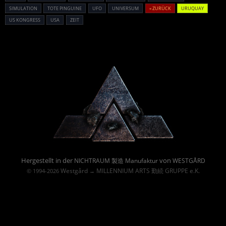
SIMULATION
TOTE PINGUINE
UFO
UNIVERSUM
« ZURÜCK
URUQUAY
US KONGRESS
USA
ZEIT
Powered By :
Hergestellt in der
von
NICHTRAUM 製造 Manufaktur
WESTGÅRD
Westgård
MILLENNIUM ARTS 勤続 GRUPPE e.K.
© 1994-2026
→