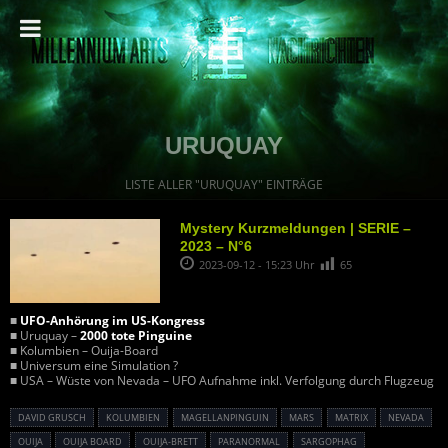
URUQUAY
LISTE ALLER "URUQUAY" EINTRÄGE
Mystery Kurzmeldungen | SERIE –
2023 – N°6
2023-09-12 - 15:23 Uhr
65
■
UFO-Anhörung im US-Kongress
■ Uruquay –
2000 tote Pinguine
■ Kolumbien – Ouija-Board
■ Universum eine Simulation ?
■ USA – Wüste von Nevada – UFO Aufnahme inkl. Verfolgung durch Flugzeug
DAVID GRUSCH
KOLUMBIEN
MAGELLANPINGUIN
MARS
MATRIX
NEVADA
OUIJA
OUIJA BOARD
OUIJA-BRETT
PARANORMAL
SARGOPHAG