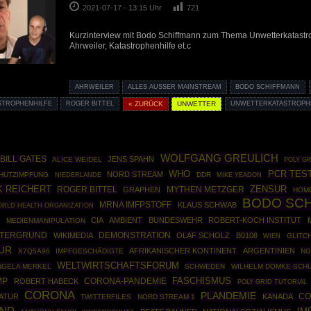
2021-07-17 - 13:15 Uhr
721
Kurzinterview mit Bodo Schiffmann zum Thema Unwetterkatastro
Ahrweiler, Katastrophenhilfe et.c
AHRWEILER
ALLES AUSSER MAINSTREAM
BODO SCHIFFMANN
STROPHENHILFE
ROGER BITTEL
« ZURÜCK
UNWETTER
UNWETTERKATASTROPH
WOLFGANG GREULICH
BILL GATES
JENS SPAHN
ALICE WEIDEL
POLY G
WHO
PCR TES
NORD STREAM
HUTZIMPFUNG
DDR
NIEDERLANDE
MIKE YEADON
K REICHERT
ZENSUR
ROGER BITTEL
MYTHEN METZGER
GRAPHEN
HOM
BODO SC
MRNA IMFPSTOFF
KLAUS SCHWAB
RLD HEALTH ORGANIZATION
E
CIA
AMBIENT
BUNDESWEHR
ROBERT-KOCH INSTITUT
MEDIENMANIPULATION
NTERGRUND
DEMONSTRATION
WIKIMEDIA
OLAF SCHOLZ
B0108
GLITC
WIEN
UR
AFRIKANISCHER KONTINENT
ARGENTINIEN
X7Q5A96
IMPFGESCHÄDIGTE
N
WELTWIRTSCHAFTSFORUM
NGELA MERKEL
SCHWEDEN
WILHELM DOMKE-SCH
MP
CORONA-PANDEMIE
FASCHISMUS
ROBERT HABECK
POLY GRID TUTORIAL
CORONA
PLANDEMIE
CO
TATUR
KANADA
TWITTERFILES
NORD STREAM 1