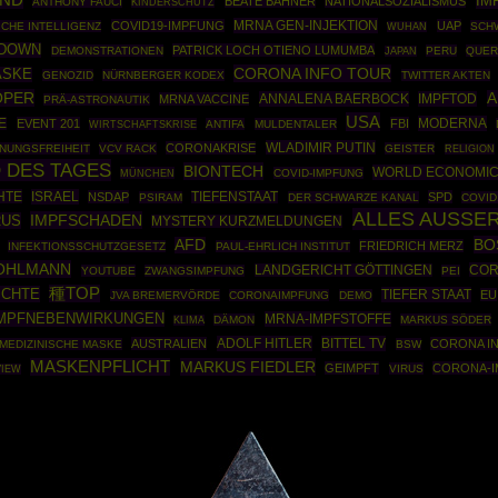
AND
IM
BEATE BAHNER
NATIONALSOZIALISMUS
ANTHONY FAUCI
KINDERSCHUTZ
MRNA GEN-INJEKTION
COVID19-IMPFUNG
UAP
ICHE INTELLIGENZ
SCH
WUHAN
DOWN
PATRICK LOCH OTIENO LUMUMBA
DEMONSTRATIONEN
PERU
QUER
JAPAN
CORONA INFO TOUR
ASKE
GENOZID
NÜRNBERGER KODEX
TWITTER AKTEN
ÖPER
A
ANNALENA BAERBOCK
IMPFTOD
MRNA VACCINE
PRÄ-ASTRONAUTIK
USA
MODERNA
E
EVENT 201
FBI
WIRTSCHAFTSKRISE
ANTIFA
MULDENTALER
WLADIMIR PUTIN
CORONAKRISE
NUNGSFREIHEIT
VCV RACK
GEISTER
RELIGION
 DES TAGES
BIONTECH
WORLD ECONOMIC
MÜNCHEN
COVID-IMPFUNG
HTE
ISRAEL
NSDAP
TIEFENSTAAT
SPD
PSIRAM
DER SCHWARZE KANAL
COVID
ALLES AUSSE
IMPFSCHADEN
RUS
MYSTERY KURZMELDUNGEN
BO
AFD
FRIEDRICH MERZ
INFEKTIONSSCHUTZGESETZ
PAUL-EHRLICH INSTITUT
POHLMANN
COR
LANDGERICHT GÖTTINGEN
YOUTUBE
ZWANGSIMPFUNG
PEI
種TOP
ICHTE
TIEFER STAAT
EU
JVA BREMERVÖRDE
CORONAIMPFUNG
DEMO
MPFNEBENWIRKUNGEN
MRNA-IMPFSTOFFE
DÄMON
MARKUS SÖDER
KLIMA
ADOLF HITLER
BITTEL TV
AUSTRALIEN
CORONA IN
MEDIZINISCHE MASKE
BSW
MASKENPFLICHT
MARKUS FIEDLER
GEIMPFT
CORONA-
VIRUS
VIEW