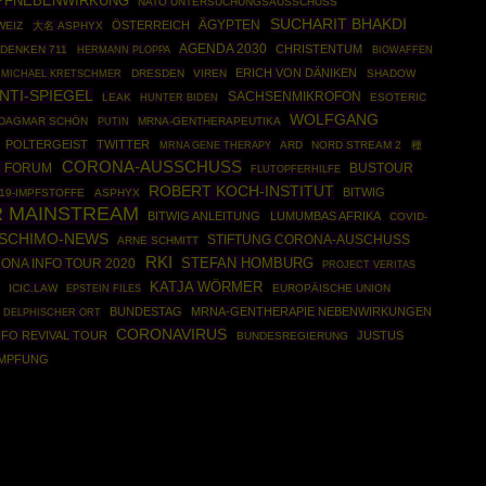
PFNEBENWIRKUNG
NATO UNTERSUCHUNGSAUSSCHUSS
SUCHARIT BHAKDI
ÄGYPTEN
ÖSTERREICH
WEIZ
大名 ASPHYX
AGENDA 2030
CHRISTENTUM
DENKEN 711
HERMANN PLOPPA
BIOWAFFEN
ERICH VON DÄNIKEN
DRESDEN
VIREN
SHADOW
MICHAEL KRETSCHMER
NTI-SPIEGEL
SACHSENMIKROFON
LEAK
ESOTERIC
HUNTER BIDEN
WOLFGANG
DAGMAR SCHÖN
PUTIN
MRNA-GENTHERAPEUTIKA
POLTERGEIST
TWITTER
MRNA GENE THERAPY
ARD
NORD STREAM 2
種
CORONA-AUSSCHUSS
 FORUM
BUSTOUR
FLUTOPFERHILFE
ROBERT KOCH-INSTITUT
BITWIG
19-IMPFSTOFFE
ASPHYX
R MAINSTREAM
BITWIG ANLEITUNG
LUMUMBAS AFRIKA
COVID-
SCHIMO-NEWS
STIFTUNG CORONA-AUSCHUSS
ARNE SCHMITT
RKI
STEFAN HOMBURG
ONA INFO TOUR 2020
PROJECT VERITAS
KATJA WÖRMER
ICIC.LAW
EPSTEIN FILES
EUROPÄISCHE UNION
BUNDESTAG
MRNA-GENTHERAPIE NEBENWIRKUNGEN
DELPHISCHER ORT
CORONAVIRUS
FO REVIVAL TOUR
JUSTUS
BUNDESREGIERUNG
IMPFUNG