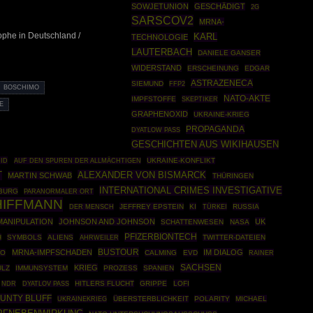
SOWJETUNION
GESCHÄDIGT
2G
SARSCOV2
MRNA-
phe in Deutschland /
KARL
TECHNOLOGIE
LAUTERBACH
DANIELE GANSER
WIDERSTAND
ERSCHEINUNG
EDGAR
ASTRAZENECA
SIEMUND
FFP2
BOSCHIMO
NATO-AKTE
IMPFSTOFFE
SKEPTIKER
E
GRAPHENOXID
UKRAINE-KRIEG
PROPAGANDA
DYATLOW PASS
GESCHICHTEN AUS WIKIHAUSEN
RID
UKRAINE-KONFLIKT
AUF DEN SPUREN DER ALLMÄCHTIGEN
T
ALEXANDER VON BISMARCK
MARTIN SCHWAB
THÜRINGEN
INTERNATIONAL CRIMES INVESTIGATIVE
BURG
PARANORMALER ORT
HIFFMANN
JEFFREY EPSTEIN
KI
TÜRKEI
RUSSIA
DER MENSCH
MANIPULATION
JOHNSON AND JOHNSON
UK
SCHATTENWESEN
NASA
PFIZERBIONTECH
H
SYMBOLS
ALIENS
AHRWEILER
TWITTER-DATEIEN
BUSTOUR
MRNA-IMPFSCHADEN
IM DIALOG
GO
CALMING
EVD
RAINER
SACHSEN
KRIEG
ULZ
IMMUNSYSTEM
PROZESS
SPANIEN
HITLERS FLUCHT
GRIPPE
LOFI
NDR
DYATLOV PASS
UNTY BLUFF
UKRAINEKRIEG
ÜBERSTERBLICHKEIT
POLARITY
MICHAEL