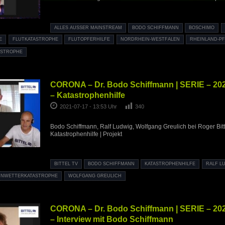
ALLES AUSSER MAINSTREAM
BODO SCHIFFMANN
BOSCHIMO
E
FLUTKATASTROPHE
FLUTOPFERHILFE
NORDRHEIN-WESTFALEN
RHEINLAND-PF
ASTROPHE
CORONA – Dr. Bodo Schiffmann | SERIE – 2021
– Katastrophenhilfe
2021-07-17 - 13:53 Uhr
340
Bodo Schiffmann, Ralf Ludwig, Wolfgang Greulich bei Roger Bittel
Katastrophenhilfe | Projekt
BITTEL TV
BODO SCHIFFMANN
KATASTROPHENHILFE
RALF L
UNWETTERKATASTROPHE
WOLFGANG GREULICH
CORONA – Dr. Bodo Schiffmann | SERIE – 2021
– Interview mit Bodo Schiffmann