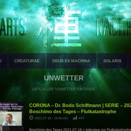
U
CREATURAE
DEUS EX MACHINA
SOLARIS
UNWETTER
LISTE ALLER "UNWETTER" EINTRÄGE
CORONA – Dr. Bodo Schiffmann | SERIE – 202
Boschimo des Tages – Flutkatastrophe
2021-07-18 - 19:40 Uhr
474
Boschimo des Tages 2021-07-18 + Interview zur Flutkatastroph