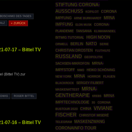
STIFTUNG CORONA-
AUSSCHUSS
CORONA
KOPILOT
BOSCHIMO DES TAGES
MRNA
IMPFUNG
ARNE BURKHARDT
ALZ
« ZURÜCK
IMPFUNG
CORONA-
ELON MUSK
PLANDEMIE
TANSANIA
KLIMAWANDEL
HIGH NOON
BITWIG TUTORIAL
NATO
BERLIN
ORWELL
SERIE
-07-17 – Bittel TV
CHRISTIAN DROSTEN
FLUTHILFE
RUSSLAND
GEOPOLITIK
SACHSEN-MIKROFON
MRNA-
IMPFSTOFF
HEIKO SCHÖNING
NWO
 (Bittel TV) zur
MRNA
NEW YORK
HORROR
PLAUEN
SERGEY FILBERT
BLACKROCK
MRNA-
MASKENATTEST
GENTHERAPIE
MRNA
KREBS
UDWIG
ROGER BITTEL
IMPFTECHNOLOGIE
CORONA
3G
VIVIANE
CHINA
BUSTOUR 2020
FISCHER
CHRISTOF MISERÉ
MASKENZWANG
-07-16 – Bittel TV
TELEGRAM
CORONAINFO TOUR