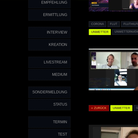
EMPFEHLUNG
ERMITTLUNG
CORONA
FLUT
FLUTHILF
UNWETTER
UNWETTERKAT
INTERVIEW
KREATION
LIVESTREAM
MEDIUM
SONDERMELDUNG
STATUS
« ZURÜCK
UNWETTER
TERMIN
TEST