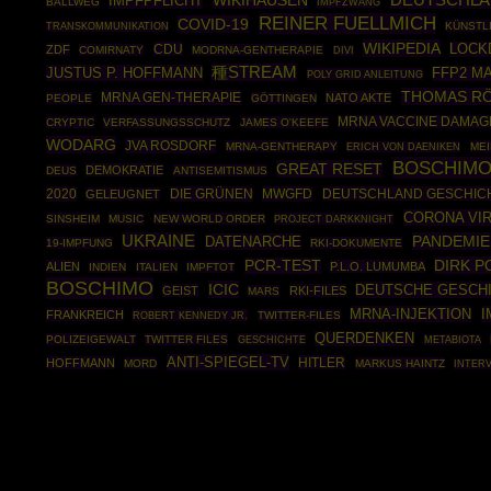
WIKIHAUSEN
DEUTSCHL
IMPFPFLICHT
BALLWEG
IMPFZWANG
REINER FUELLMICH
COVID-19
KÜNSTL
TRANSKOMMUNIKATION
WIKIPEDIA
CDU
LOCK
ZDF
COMIRNATY
MODRNA-GENTHERAPIE
DIVI
種STREAM
JUSTUS P. HOFFMANN
FFP2 M
POLY GRID ANLEITUNG
THOMAS R
MRNA GEN-THERAPIE
NATO AKTE
PEOPLE
GÖTTINGEN
MRNA VACCINE DAMAG
CRYPTIC
VERFASSUNGSSCHUTZ
JAMES O'KEEFE
WODARG
JVA ROSDORF
MRNA-GENTHERAPY
MEI
ERICH VON DAENIKEN
BOSCHIMO
GREAT RESET
DEMOKRATIE
DEUS
ANTISEMITISMUS
2020
DIE GRÜNEN
MWGFD
DEUTSCHLAND GESCHIC
GELEUGNET
CORONA VI
SINSHEIM
MUSIC
NEW WORLD ORDER
PROJECT DARKKNIGHT
UKRAINE
PANDEMIE
DATENARCHE
19-IMPFUNG
RKI-DOKUMENTE
DIRK 
PCR-TEST
ALIEN
P.L.O. LUMUMBA
INDIEN
ITALIEN
IMPFTOT
BOSCHIMO
ICIC
DEUTSCHE GESCH
GEIST
RKI-FILES
MARS
MRNA-INJEKTION
I
FRANKREICH
ROBERT KENNEDY JR.
TWITTER-FILES
QUERDENKEN
POLIZEIGEWALT
TWITTER FILES
GESCHICHTE
METABIOTA
ANTI-SPIEGEL-TV
HITLER
HOFFMANN
MORD
MARKUS HAINTZ
INTER