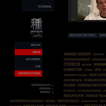
TUTORIAL
BOSCHIMO DES TAGES
KATA
ARCHIV
HILFE
SAMUEL ECKERT
TANZANIA
NETZWERK
TRANSHUMANISMUS
CORONASC
COVID19
DOMINI
BAYERN
LIVE
COMMITTEE
UFO
COSMO
WO
UNTERSTÜTZEN!
DEEP STAT
JOHANNES CLASEN
HOMBURGSHI
GENTHERAPIE
←
CORONA INFOTO
DATENSCHUTZ
PFIZER
←
VERSION
MAUSFELD
FLUTKATASTROPHE
A
←
IMPRINT
REALPOLITIK
DONALD TRU
DRITTES REICH
GEISTERERSCHEINUNG
MEXIKO
DIK
DJATLOW PASS