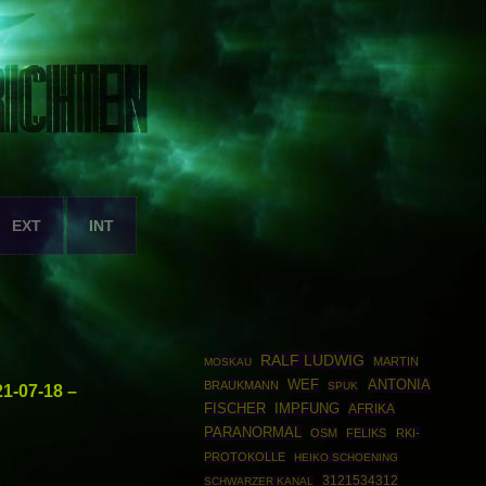
EXT
INT
RALF LUDWIG
MARTIN
MOSKAU
ANTONIA
WEF
BRAUKMANN
SPUK
1-07-18 –
FISCHER
IMPFUNG
AFRIKA
PARANORMAL
OSM
FELIKS
RKI-
PROTOKOLLE
HEIKO SCHOENING
3121534312
e
SCHWARZER KANAL