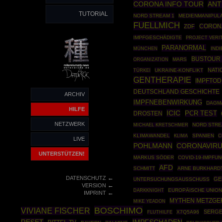
CORONA INFO TOUR
ANT
TUTORIAL
NORD STREAM 1
MEDIENMANIPUL
FUELLMICH
ZDF
CORON
IMPFGESCHÄDIGTE
PROJECT VERI
PARANORMAL
MÜNCHEN
INDI
BUSTOUR 
ORGANIZATION
MARS
NATI
TÜRKEI
UKRAINE-KONFLIKT
GENTHERAPIE
IMPFTOD
DEUTSCHLAND GESCHICHTE
ARCHIV
IMPFNEBENWIRKUNG
DAGM
HILFE
ICIC
PCR TEST
DROSTEN
NETZWERK
NORD STRE
MICHAEL KRETSCHMER
KLIMAWANDEL
SPANIEN
C
KLIMA
LIVE
POHLMANN
CORONAVIR
UNTERSTÜTZEN!
MARKUS SÖDER
COVID-19-IMPFU
AFD
SCHMITT
ARNE BURKHARD
←
DATENSCHUTZ
GE
UNTERSUCHUNGSAUSSCHUSS
←
VERSION
DARKKNIGHT
EUROPÄISCHE UNIO
←
IMPRINT
MYTHEN METZGE
MIKE YEADON
BOSCHIMO
VIVIANE FISCHER
SERGE
X7Q5A96
FLUTHILFE