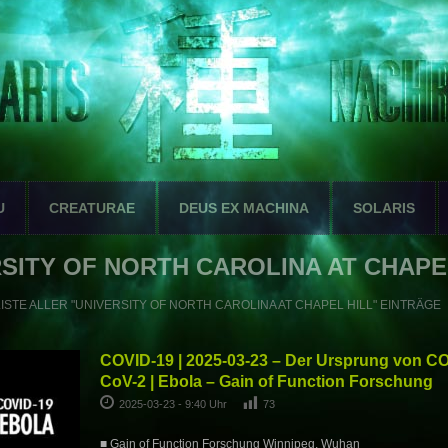
U
CREATURAE
DEUS EX MACHINA
SOLARIS
SITY OF NORTH CAROLINA AT CHAPE
LISTE ALLER "UNIVERSITY OF NORTH CAROLINA AT CHAPEL HILL" EINTRÄGE
COVID-19 | 2025-03-23 – Der Ursprung von C
CoV-2 | Ebola – Gain of Function Forschung
2025-03-23 - 9:40 Uhr
73
■ Gain of Function Forschung Winnipeg, Wuhan