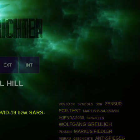
EXT
INT
L HILL
ZENSUR
VCV RACK
SYMBOLS
DDR
PCR-TEST
MARTIN BRAUKMANN
OVID-19 bzw. SARS-
AGENDA 2030
BIOWAFFEN
WOLFGANG GREULICH
MARKUS FIEDLER
PLAUEN
ANTI-SPIEGEL-
PSIRAM
GESCHICHTE