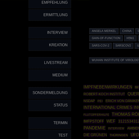
EMPFEHLUNG
ERMITTLUNG
ANGELA MERKEL
CHINA
INTERVIEW
GAIN-OF-FUNCTION
H5N1
KREATION
SARS-COV-2
SARSCOV2
WUHAN INSTITUTE OF VIROLOG
LIVESTREAM
MEDIUM
IMPFNEBENWIRKUNGEN
IM
SONDERMELDUNG
QUER
ROBERT-KOCH INSTITUT
NSDAP
ERICH VON DÄNIKE
PEI
STATUS
INTERNATIONAL CRIMES I
THOMAS RÖ
FLUTOPFERHILFE
IMFPSTOFF
WEF
312153431
TERMIN
PANDEMIE
AMBIE
INTERVIEW
UFO
DIE GRÜNEN
TEST
THÜRINGEN