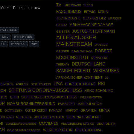
TV
IMPFZWANG
VIREN
Merkel, Panikpapier uvw.
FASCHISMUS
BITWIG
MRNA-
TECHNOLOGIE
OLAF SCHOLZ
MARKUS
MRNA VACCINE DAMAGE
HAINTZ
PALTSTELLE
JUSTUS P. HOFFMANN
GEISTER
ALLES AUSSER
NML
PANIKPAPIER
MAINSTREAM
PPE
WINNIPEG
WIV
DANIELE
ROBERT
GANSER
DJATLOW PASS
KOCH-INSTITUT
MRNA GENE
DEUTSCHLAND
THERAPY
SAMUEL ECKERT
WIKIHAUSEN
AFRIKANISCHER KONTINENT
2G
USA
RKI
CHRISTOF MISERÉ
HRWEILER
ASPHYX
DYATLOV PASS
STIFTUNG CORONA-AUSSCHUSS
ICH
HEIKO SCHÖNING
ION
STIFTUNG CORONA-AUSCHUSS
ALIEN
IMMUNSYSTEM
OP
HOMBURGSHINTERGRUND
EVENT 201
MANIPULATION
MRNA
E
ÖSTERREICH
KANADA
GRAPHEN
GÖTTINGEN
IMPFTOT
CORONA-PLANDEMIE
CHOENING
JOHANNES CLASEN
METABIOTA
COVID-19
AB
BUNDESREGIERUNG
MEDIZINISCHE MASKE
GEOPOLITIK
CH
WLADIMIR PUTIN
P.L.O. LUMUMBA
COVID19-IMPFSTOFFE