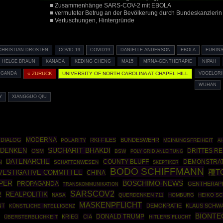
■ Zusammenhänge SARS-COV-2 mit EBOLA
■ vermuteter Betrug an der Bevölkerung durch Bundeskanzlerin 
■ Vertuschungen, Hintergründe
CHRISTIAN DROSTEN
COVID-19
COVID19
DANIELLE ANDERSON
EBOLA
FURINS
HELGE BRAUN
KANADA
KEDING CHENG
MA15
MRNA-GENTHERAPIE
NIPAH
UGANDA
« ZURÜCK
UNIVERSITY OF NORTH CAROLINA AT CHAPEL HILL
VOGELGRI
WUHAN
Y
XIANGGUO QIU
MODERNA
 DIALOG
RKI-FILES
BUNDESWEHR
POLARITY
MEINUNGSFREIHEIT
A
SUCHARIT BHAKDI
DENKEN
DRITTES RE
OSM
BSW
POLY GRID ANLEITUNG
DATENARCHE
COUNTY BLUFF
DEMONSTRAT
N
SCHATTENWESEN
SKEPTIKER
BODO SCHIFFMANN
種T
NVESTIGATIVE COMMITTEE
CHINA
PER
BOSCHIMO-NEWS
PROPAGANDA
GENTHERAPI
TRANSKOMMUNIKATION
SARSCOV2
REALPOLITIK
2
NASA
QUERDENKEN 711
HOMBURG
HEIKO S
MASKENPFLICHT
NT
DEMOKRATIE
KLAUS SCHW
KÜNSTLICHE INTELLIGENZ
BIONTE
DONALD TRUMP
KRIEG
CIA
ÜBERSTERBLICHKEIT
HITLERS FLUCHT