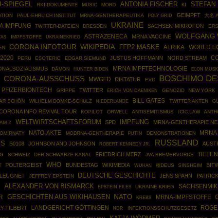
I-SPIEGEL
ANTONIA FISCHER
STEFAN
RKI-DOKUMENTE
MUSIC
MORD
KI
GEIMPFT
ATION
PAUL-EHRLICH INSTITUT
MRNA-GENTHERAPEUTIKA
POLY GRID
大名 
UKRAINE
A IMPFUNG
SACHSEN-MIKROFON
TWITTER-DATEIEN
DRESDEN
ERS
WOLFGANG
ASTRAZENECA
MRNA VACCINE
IMPFSTOFFE
UKRAINEKRIEG
TAS
CORONA INFOTOUR
WIKIPEDIA
FFP2 MASKE
AFRIKA
WORLD E
EN
2020
CO
JUSTUS HOFFMANN
NORD STREAM
PERU
ESOTERIC
EDGAR SIEMUND
MRNA IMPFTECHNOLOGIE
ONALSOZIALISMUS
DÄMON
HUNTER BIDEN
ELON MUS
BOSCHIMO DE
CORONA-AUSSCHUSS
MWGFD
DIKTATUR
EVD
PFIZERBIONTECH
TWITTER
GRIPPE
GENOZID
NEW YORK
ERICH VON DAENIKEN
BILL GATES
AR SCHÖN
WILHELM DOMKE-SCHULZ
TWITTER AKTEN
G
NIEDERLANDE
CORONA INFO REVIVAL TOUR
KOPILOT
ORWELL
ANTISEMITISMUS
ICIC.LAW
ANTH
WELTWIRTSCHAFTSFORUM
IMPFUNG
SPD
MRNA-GENTHERAPIE N
AM 2
NATO-AKTE
MRNA 
OMIRNATY
MODRNA-GENTHERAPIE
PUTIN
DEMONSTRATIONEN
RUSSLAND
US
B0108
JOHNSON AND JOHNSON
AUST
ROBERT KENNEDY JR.
FRIEDRICH MERZ
TIEFE
NG
SCHWEIZ
DER SCHWARZE KANAL
JVA BREMERVÖRDE
WHO
POLTERGEIST
BUNDESTAG
WIKIMEDIA
BIT
T
種DEUS
SINSHEIM
WUHAN
DEUTSCHE GESCHICHTE
LEUGNET
JENS SPAHN
PATRIC
JEFFREY EPSTEIN
ALEXANDER VON BISMARCK
SACHSENMI
N
EPSTEIN FILES
UKRAINE-KRIEG
NATO
GESCHICHTEN AUS WIKIHAUSEN
R
MRNA-IMPFSTOFFE
KREBS
ROGE
Y FILBERT
LANDGERICHT GÖTTINGEN
INFEKTIONSSCHUTZGESETZ
NDR