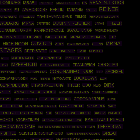
 HOMBURG
MRNA-INJEKTION
ISRAEL
UK
TANZANIA
KINDERSCHUTZ
REINER
JVA ROSDORF
BERLIN
EU
TANSANIA
ASPHYX
ANTIFA
TRANSHUMANISMUS
FELIKS
CHEINUNG
PROZESS
PRÄ-ASTRONAUTIK
 WODARG
MRNA
DOMINIK REICHERT
PFIZER
CRYPTIC
JAPAN
CONOMIC FORUM
RKI-PROTOKOLLE
SOWJETUNION
WORLD HEALTH
RONA INFO TOUR 2020
WIDERSTAND
MRNA-IMPFSCHADEN
UAP
COVID19
MRNA-
HIGH NOON
VIRUS
ALIENS
K
DYATLOW PASS
S TAGES
DEEP STATE
BEATE BAHNER
SPUK
MOSKAU
CORONAKRISE
MULDENTALER
JAMES O'KEEFE
WIEN
IMPFPFLICHT
CHRISTIAN
FRANKREICH
LITCH
WIRTSCHAFTSKRISE
CORONAINFO TOUR
SACHSEN
ONY FAUCI
ZWANGSIMPFUNG
FFP2
LOCKDOWN
EBENWIRKUNGEN
NATO AKTE
NGO
SERIE
LOFI
DIRK
GEN-INJEKTION
HITLER
CDU
BITWIG ANLEITUNG
NWO
ANNALENA BAERBOCK
RALIEN
MICHAEL BALLWEG
ANGELA MERKEL
CORONA VIRUS
NSTAAT
COVID19-IMPFUNG
TWITTERFILES
ARNE
WIG TUTORIAL
GRAPHENOXID
SCHWEDEN
NATO
PARANORMALER ORT
K LOCH OTIENO LUMUMBA
ARD
VERFASSUNGSSCHUTZ
RUSSIA
PROJECT
KROFON
KARL LAUTERBACH
ARGENTINIEN
CORONASCHUTZIMPFUNG
CORONA-PANDEMIE
TIEFER STAAT
AUF DEN SPUREN DER ALLMÄCHTIGEN
GREAT
R BITTEL
GEISTERERSCHEINUNG
NÜRNBERGER KODEX