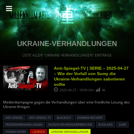
UKRAINE-VERHANDLUNGEN
LISTE ALLER "UKRAINE-VERHANDLUNGEN" EINTRÄGE
Anti-Spiegel-TV | SERIE – 2025-04-27
– Wie der Vorfall von Sumy die
Ukraine-Verhandlungen sabotieren
sollte
2025-04-27 - 18:00 Uhr
46
Medienkampagne gegen die Verhandlungen über eine friedliche Lösung des
Ukraine-Krieges
ANTI-SPIEGEL
ANTI-SPIEGEL-TV
BLACKOUT
DOMINIK REICHERT
FRIEDENSVERHANDLUNGEN
RUSSISCHES KRIEGSVERBRECHEN
RUSSLAND
SUMY
THOMAS RÖPER
« ZURÜCK
UKRAINE-VERHANDLUNGEN