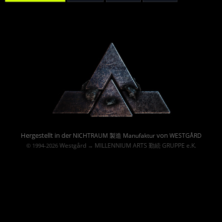
Powered By :
Hergestellt in der
von
NICHTRAUM 製造 Manufaktur
WESTGÅRD
Westgård
MILLENNIUM ARTS 勤続 GRUPPE e.K.
© 1994-2026
→