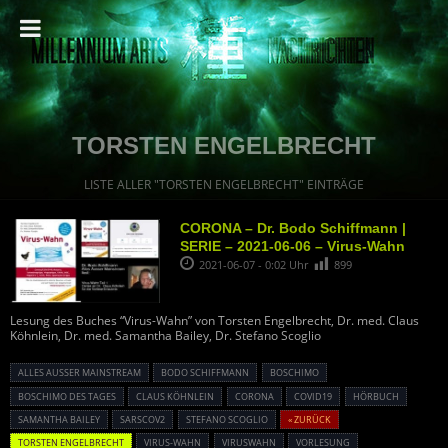
TORSTEN ENGELBRECHT
LISTE ALLER "TORSTEN ENGELBRECHT" EINTRÄGE
CORONA – Dr. Bodo Schiffmann |
SERIE – 2021-06-06 – Virus-Wahn
2021-06-07 - 0:02 Uhr
899
Lesung des Buches “Virus-Wahn” von Torsten Engelbrecht, Dr. med. Claus
Köhnlein, Dr. med. Samantha Bailey, Dr. Stefano Scoglio
ALLES AUSSER MAINSTREAM
BODO SCHIFFMANN
BOSCHIMO
BOSCHIMO DES TAGES
CLAUS KÖHNLEIN
CORONA
COVID19
HÖRBUCH
SAMANTHA BAILEY
SARSCOV2
STEFANO SCOGLIO
« ZURÜCK
TORSTEN ENGELBRECHT
VIRUS-WAHN
VIRUSWAHN
VORLESUNG