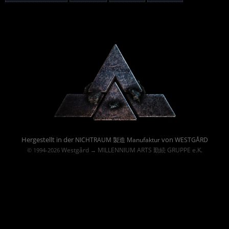
Powered By :
Hergestellt in der
von
NICHTRAUM 製造 Manufaktur
WESTGÅRD
Westgård
MILLENNIUM ARTS 勤続 GRUPPE e.K.
© 1994-2026
→