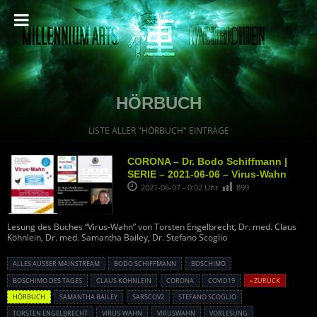
HÖRBUCH
LISTE ALLER "HÖRBUCH" EINTRÄGE
CORONA – Dr. Bodo Schiffmann |
SERIE – 2021-06-06 – Virus-Wahn
2021-06-07 - 0:02 Uhr
899
Lesung des Buches “Virus-Wahn” von Torsten Engelbrecht, Dr. med. Claus
Köhnlein, Dr. med. Samantha Bailey, Dr. Stefano Scoglio
ALLES AUSSER MAINSTREAM
BODO SCHIFFMANN
BOSCHIMO
BOSCHIMO DES TAGES
CLAUS KÖHNLEIN
CORONA
COVID19
« ZURÜCK
HÖRBUCH
SAMANTHA BAILEY
SARSCOV2
STEFANO SCOGLIO
TORSTEN ENGELBRECHT
VIRUS-WAHN
VIRUSWAHN
VORLESUNG